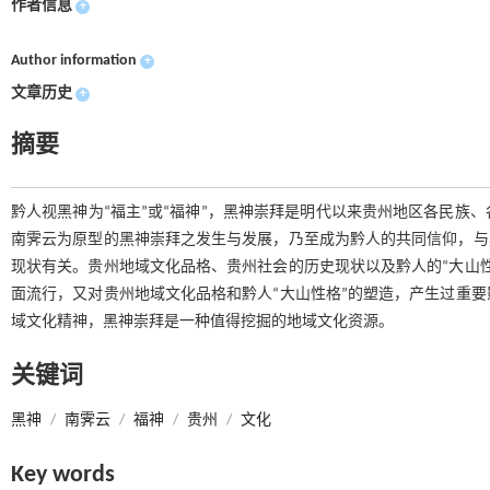
作者信息
+
Author information
+
文章历史
+
摘要
黔人视黑神为“福主”或“福神”，黑神崇拜是明代以来贵州地区各民族
南霁云为原型的黑神崇拜之发生与发展，乃至成为黔人的共同信仰，与
现状有关。贵州地域文化品格、贵州社会的历史现状以及黔人的“大山
面流行，又对贵州地域文化品格和黔人“大山性格”的塑造，产生过重
域文化精神，黑神崇拜是一种值得挖掘的地域文化资源。
关键词
黑神
/
南霁云
/
福神
/
贵州
/
文化
Key words