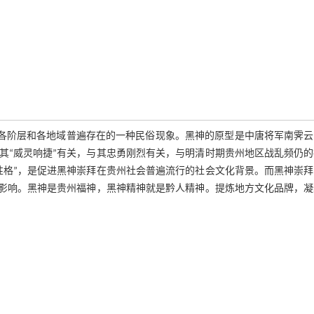
、各阶层和各地域普遍存在的一种民俗现象。黑神的原型是中唐将军南霁
其“威灵响捷”有关，与其忠勇刚烈有关，与明清时期贵州地区战乱频仍的
性格”，是促进黑神崇拜在贵州社会普遍流行的社会文化背景。而黑神崇拜
要影响。黑神是贵州福神，黑神精神就是黔人精神。提炼地方文化品牌，凝