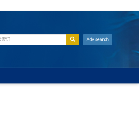
Adv search