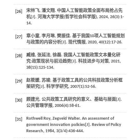
宋林飞, 潘文翔. 中国人工智能政策全面布局抢占先
[26]
机[J].
河海大学学报(哲学社会科学版)
,
2024
,
26
(3):1-
14.
章小童, 李月琳, 樊振佳. 基于我国10项人工智能规划
[27]
与政策的内容分析[J].
现代情报
,
2020
,
40
(12):17-26.
臧维, 张延法, 徐磊. 我国人工智能政策文本量化研
[28]
究:政策现状与前沿趋势[J].
科技进步与对策
,
2021
,
38
(15):125-134.
赵筱媛, 苏竣. 基于政策工具的公共科技政策分析框
[29]
架研究[J].
科学学研究
,
2007
(1):52-56.
顾建光. 公共政策工具研究的意义、基础与层面[J].
[30]
公共管理学报
,
2006
(4):58-61.
Rothwell
Roy
,
Zegveld
Walter
.
An assessment of
[31]
government innovation policies[J].
Review of Policy
Research
,
1984
,
3
(3/4):436-444.