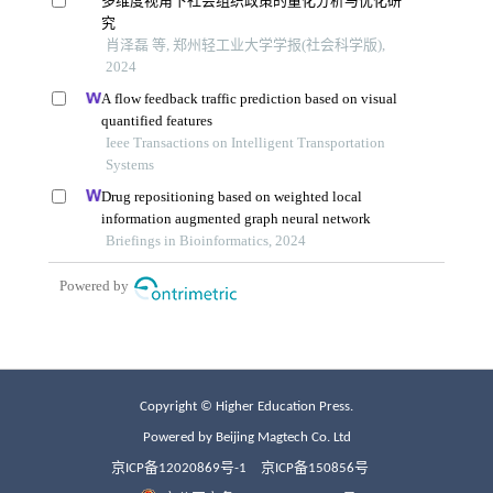
Copyright © Higher Education Press.
Powered by Beijing Magtech Co. Ltd
京ICP备12020869号-1
京ICP备150856号