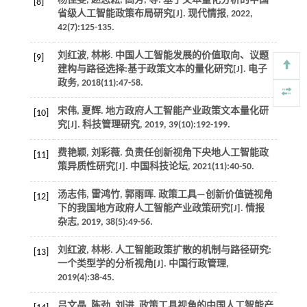
杨佳雯, 赵志耘, 高芳,
等
. 基于文本量化分析的中国
[8]
省级人工智能政策布局研究[J].
现代情报
,
2022
,
42
(7):125-135.
刘红波, 林彬. 中国人工智能发展的价值取向、议题
[9]
建构与路径选择:基于政策文本的量化研究[J].
电子
政务
,
2018
(11):47-58.
宋伟, 夏辉. 地方政府人工智能产业政策文本量化研
[10]
究[J].
科技管理研究
,
2019
,
39
(10):192-199.
费艳颖, 刘彩薇. 负责任创新视角下央地人工智能政
[11]
策异质性研究[J].
中国科技论坛
,
2021
(11):40-50.
汤志伟, 雷鸿竹, 郭雨晖. 政策工具—创新价值链视角
[12]
下的我国地方政府人工智能产业政策研究[J].
情报
杂志
,
2019
,
38
(5):49-56.
刘红波, 林彬. 人工智能政策扩散的机制与路径研究:
[13]
一个类型学的分析视角[J].
中国行政管理
,
2019
(4):38-45.
吕文晶, 陈劲, 刘进. 政策工具视角的中国人工智能产