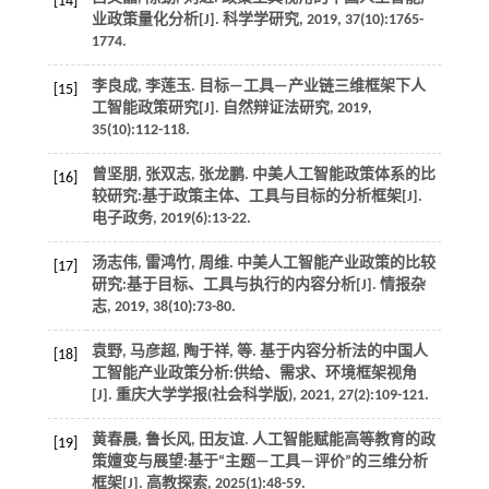
[14]
业政策量化分析[J].
科学学研究
,
2019
,
37
(10):1765-
1774.
李良成, 李莲玉. 目标—工具—产业链三维框架下人
[15]
工智能政策研究[J].
自然辩证法研究
,
2019
,
35
(10):112-118.
曾坚朋, 张双志, 张龙鹏. 中美人工智能政策体系的比
[16]
较研究:基于政策主体、工具与目标的分析框架[J].
电子政务
,
2019
(6):13-22.
汤志伟, 雷鸿竹, 周维. 中美人工智能产业政策的比较
[17]
研究:基于目标、工具与执行的内容分析[J].
情报杂
志
,
2019
,
38
(10):73-80.
袁野, 马彦超, 陶于祥,
等
. 基于内容分析法的中国人
[18]
工智能产业政策分析:供给、需求、环境框架视角
[J].
重庆大学学报(社会科学版)
,
2021
,
27
(2):109-121.
黄春晨, 鲁长风, 田友谊. 人工智能赋能高等教育的政
[19]
策嬗变与展望:基于“主题—工具—评价”的三维分析
框架[J].
高教探索
,
2025
(1):48-59.