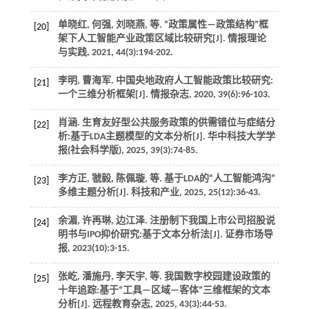
单晓红, 何强, 刘晓燕,
等
. “政策属性—政策结构”框
[20]
架下人工智能产业政策区域比较研究[J].
情报理论
与实践
,
2021
,
44
(3):194-202.
李明, 曹海军. 中国央地政府人工智能政策比较研究:
[21]
一个三维分析框架[J].
情报杂志
,
2020
,
39
(6):96-103.
肖涵. 生育友好型公共服务政策的供需错位与症结分
[22]
析:基于LDA主题模型的文本分析[J].
华中科技大学学
报(社会科学版)
,
2025
,
39
(3):74-85.
李方正, 虢毅, 陈佩璇,
等
. 基于LDA的“人工智能鸿沟”
[23]
多维主题分析[J].
科技和产业
,
2025
,
25
(12):36-43.
余湄, 许再琳, 边江泽. 注册制下我国上市公司招股说
[24]
明书与IPO抑价研究:基于文本分析法[J].
证券市场导
报
,
2023
(10):3-15.
张屹, 潘施丹, 李天宇,
等
. 我国数字校园建设政策的
[25]
十年追踪:基于“工具—区域—客体”三维框架的文本
分析[J].
远程教育杂志
,
2025
,
43
(3):44-53.