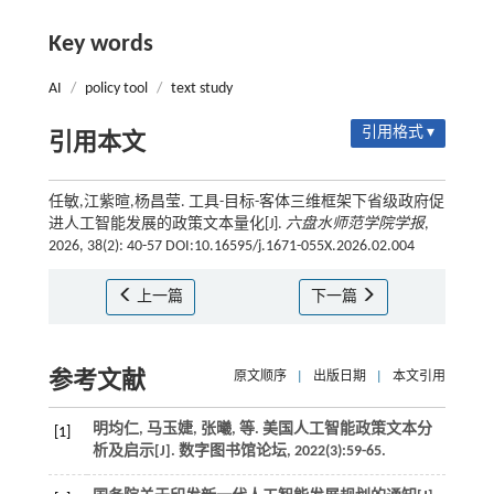
Key words
AI
/
policy tool
/
text study
引用格式 ▾
引用本文
任敏,江紫暄,杨昌莹. 工具-目标-客体三维框架下省级政府促
进人工智能发展的政策文本量化[J].
六盘水师范学院学报
,
2026, 38(2): 40-57 DOI:10.16595/j.1671-055X.2026.02.004
上一篇
下一篇
参考文献
原文顺序
|
出版日期
|
本文引用
明均仁, 马玉婕, 张曦,
等
. 美国人工智能政策文本分
[1]
析及启示[J].
数字图书馆论坛
,
2022
(3):59-65.