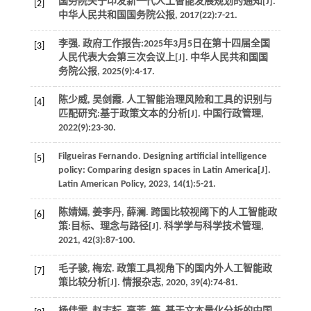
国务院关于印发新一代人工智能发展规划的通知[J].
[2]
中华人民共和国国务院公报
,
2017
(22):7-21.
李强. 政府工作报告:2025年3月5日在第十四届全国
[3]
人民代表大会第三次会议上[J].
中华人民共和国国
务院公报
,
2025
(9):4-17.
陈少威, 吴剑霞. 人工智能治理风险和工具的识别与
[4]
匹配研究:基于政策文本的分析[J].
中国行政管理
,
2022
(9):23-30.
Filgueiras
Fernando
.
Designing artificial intelligence
[5]
policy: Comparing design spaces in Latin America[J].
Latin American Policy
,
2023
,
14
(1):5-21.
陈婧嫣, 姜李丹, 薛澜. 跨国比较视阈下的人工智能政
[6]
策:目标、理念与路径[J].
科学学与科学技术管理
,
2021
,
42
(3):87-100.
毛子骏, 梅宏. 政策工具视角下的国内外人工智能政
[7]
策比较分析[J].
情报杂志
,
2020
,
39
(4):74-81.