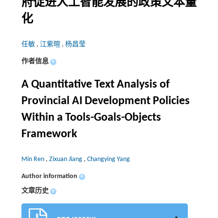
府促进人工智能发展的政策文本量
化
任敏
,
江紫暄
,
杨昌莹
作者信息
+
A Quantitative Text Analysis of
Provincial AI Development Policies
Within a Tools-Goals-Objects
Framework
Min Ren
,
Zixuan Jiang
,
Changying Yang
Author information
+
文章历史
+