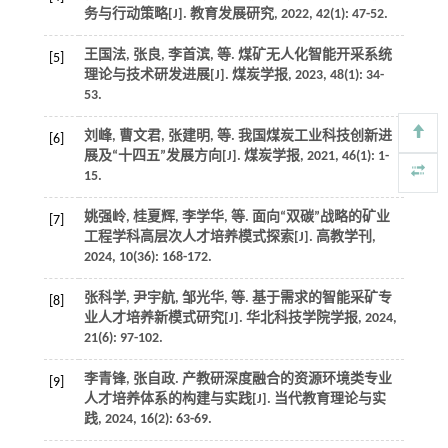
务与行动策略[J].
教育发展研究
,
2022
,
42
(1): 47-52.
王国法, 张良, 李首滨,
等
. 煤矿无人化智能开采系统
[5]
理论与技术研发进展[J].
煤炭学报
,
2023
,
48
(1): 34-
53.
刘峰, 曹文君, 张建明,
等
. 我国煤炭工业科技创新进
[6]
展及“十四五”发展方向[J].
煤炭学报
,
2021
,
46
(1): 1-
15.
姚强岭, 桂夏辉, 李学华,
等
. 面向“双碳”战略的矿业
[7]
工程学科高层次人才培养模式探索[J].
高教学刊
,
2024
,
10
(36): 168-172.
张科学, 尹宇航, 邹光华,
等
. 基于需求的智能采矿专
[8]
业人才培养新模式研究[J].
华北科技学院学报
,
2024
,
21
(6): 97-102.
李青锋, 张自政. 产教研深度融合的资源环境类专业
[9]
人才培养体系的构建与实践[J].
当代教育理论与实
践
,
2024
,
16
(2): 63-69.