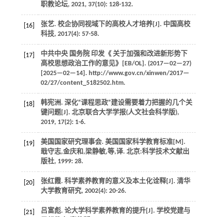
职教论坛
,
2021
,
37
(10): 128-132.
张艺. 校企协同视域下的高校人才培养[J].
中国高校
[16]
科技
,
2017
(4): 57-58.
中共中央 国务院 印发《 关于加强和改进新形势下
[17]
高校思想政治工作的意见》[EB/OL]. (
2017
—02—27)
[2025—02—14]. http://www.gov.cn/xinwen/2017—
02/27/content_5182502.htm.
韩宪洲. 深化“课程思政”建设需要着力把握的几个关
[18]
键问题[J].
北京联合大学学报(人文社会科学版)
,
2019
,
17
(2): 1-6.
美国国家研究理事会. 美国国家科学教育标准[M].
[19]
戢守志,金庆和,梁静敏,等,译. 北京:科学技术文献出
版社,
1999
: 28.
张红霞. 科学素养教育的意义及本土化诠释[J].
清华
[20]
大学教育研究
,
2002
(4): 20-26.
吕富彪. 论大学科学素养教育的提升[J].
学校党建与
[21]