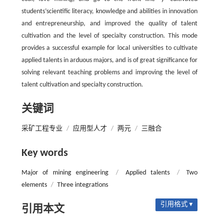
students’scientific literacy, knowledge and abilities in innovation
and entrepreneurship, and improved the quality of talent
cultivation and the level of specialty construction. This mode
provides a successful example for local universities to cultivate
applied talents in arduous majors, and is of great significance for
solving relevant teaching problems and improving the level of
talent cultivation and specialty construction.
关键词
采矿工程专业
/
应用型人才
/
两元
/
三融合
Key words
Major of mining engineering
/
Applied talents
/
Two
elements
/
Three integrations
引用格式 ▾
引用本文