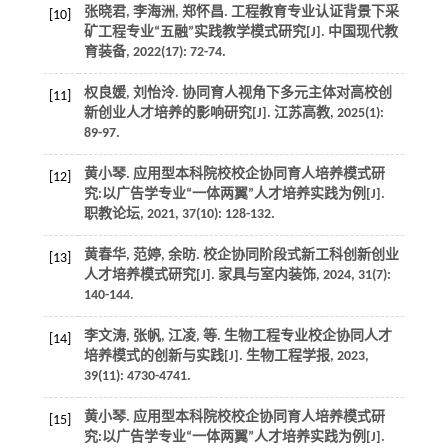
张晓君, 李海洲, 郑怀昌. 工程教育专业认证背景下采
[10]
矿工程专业“五融”实践教学模式研究[J].
中国现代教
育装备
,
2022
(17): 72-74.
权良媛, 刘怡泠. 协同育人视角下多元主体对高校创
[11]
新创业人才培养的影响研究[J].
江苏高教
,
2025
(1):
89-97.
黄小琴. 应用型本科院校校企协同育人培养模式研
[12]
究:以广告学专业“一体两翼”人才培养实践为例[J].
职教论坛
,
2021
,
37
(10): 128-132.
黄春华, 范婷, 余昉. 校企协同阶段式新工科创新创业
[13]
人才培养模式研究[J].
家具与室内装饰
,
2024
,
31
(7):
140-144.
李文涛, 张帆, 江凌,
等
. 生物工程专业校企协同人才
[14]
培养模式的创新与实践[J].
生物工程学报
,
2023
,
39
(11): 4730-4741.
黄小琴. 应用型本科院校校企协同育人培养模式研
[15]
究:以广告学专业“一体两翼”人才培养实践为例[J].