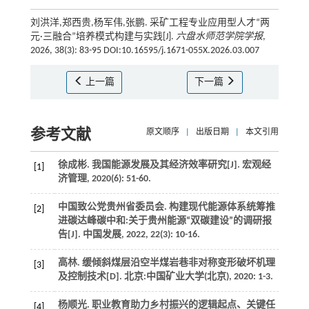
刘洪洋,郑西贵,杨军伟,张鹏. 采矿工程专业应用型人才“两
元·三融合”培养模式构建与实践[J].
六盘水师范学院学报
,
2026, 38(3): 83-95 DOI:10.16595/j.1671-055X.2026.03.007
上一篇
下一篇
参考文献
原文顺序
|
出版日期
|
本文引用
徐成彬. 我国能源发展及其经济效率研究[J].
宏观经
[1]
济管理
,
2020
(6): 51-60.
中国致公党贵州省委员会. 构建现代能源体系统筹推
[2]
进碳达峰碳中和:关于贵州能源“双碳建设”的调研报
告[J].
中国发展
,
2022
,
22
(3): 10-16.
高林. 缓倾斜煤层沿空半煤岩巷非对称变形破坏机理
[3]
及控制技术[D]. 北京:中国矿业大学(北京),
2020
: 1-3.
杨顺光. 职业教育助力乡村振兴的逻辑起点、关键任
[4]