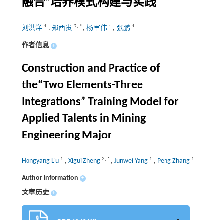
融合”培养模式构建与实践
1
2
,
*
1
1
刘洪洋
,
郑西贵
,
杨军伟
,
张鹏
作者信息
+
Construction and Practice of
the“Two Elements-Three
Integrations” Training Model for
Applied Talents in Mining
Engineering Major
1
2
,
*
1
1
Hongyang Liu
,
Xigui Zheng
,
Junwei Yang
,
Peng Zhang
Author information
+
文章历史
+