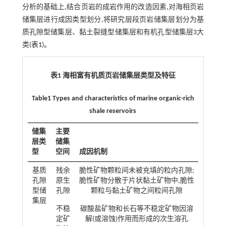
分析的基础上,结合页岩的成岩作用的改造因素,对海相页岩
储集层进行成因类型划分,将研究层段页岩储集层划分为基
质孔隙型储集层、黏土裂缝型储集层和有机孔型储集层3大
类(
表1
)。
表1 海相富有机质页岩储集层类型及特征
Table1 Types and characteristics of marine organic-rich
shale reservoirs
储集
主要
层类
储集
型
空间
成因机制
基质
残余
脆性矿物颗粒间未被充填的粒内孔隙;
孔隙
原生
脆性矿物分散于片状黏土矿物中,脆性
型储
孔隙
颗粒与黏土矿物之间粒间孔隙
集层
不稳
碳酸盐矿物和长石等不稳定矿物因溶
定矿
解(或溶蚀)作用而形成的次生溶孔