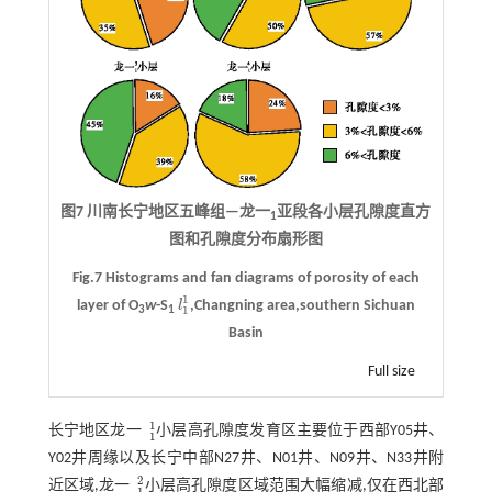
图7 川南长宁地区五峰组—龙一
亚段各小层孔隙度直方
1
图和孔隙度分布扇形图
Fig.7 Histograms and fan diagrams of porosity of each
1
layer of O
w
-S
l
,Changning area,southern Sichuan
l
1
1
1
3
1
Basin
Full size
1
长宁地区龙一
小层高孔隙度发育区主要位于西部Y05井、
1
1
1
Y02井周缘以及长宁中部N27井、N01井、N09井、N33井附
2
近区域,龙一
小层高孔隙度区域范围大幅缩减,仅在西北部
1
2
1