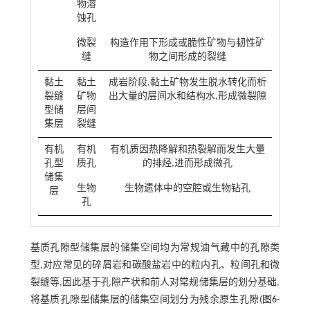
物溶
蚀孔
微裂
构造作用下形成或脆性矿物与韧性矿
缝
物之间形成的裂缝
黏土
黏土
成岩阶段,黏土矿物发生脱水转化而析
裂缝
矿物
出大量的层间水和结构水,形成微裂隙
型储
层间
集层
裂缝
有机
有机
有机质因热降解和热裂解而发生大量
孔型
质孔
的排烃,进而形成微孔
储集
生物
生物遗体中的空腔或生物钻孔
层
孔
基质孔隙型储集层的储集空间均为常规油气藏中的孔隙类
型,对应常见的碎屑岩和碳酸盐岩中的粒内孔、粒间孔和微
裂缝等,因此基于孔隙产状和前人对常规储集层的划分基础,
将基质孔隙型储集层的储集空间划分为残余原生孔隙(
图6-