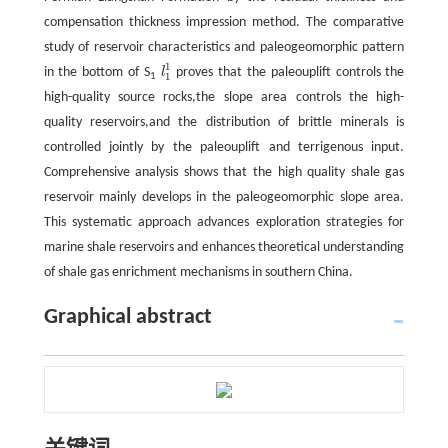
compensation thickness impression method. The comparative
study of reservoir characteristics and paleogeomorphic pattern
1
in the bottom of S
l
proves that the paleouplift controls the
l
1
1
1
1
high-quality source rocks,the slope area controls the high-
quality reservoirs,and the distribution of brittle minerals is
controlled jointly by the paleouplift and terrigenous input.
Comprehensive analysis shows that the high quality shale gas
reservoir mainly develops in the paleogeomorphic slope area.
This systematic approach advances exploration strategies for
marine shale reservoirs and enhances theoretical understanding
of shale gas enrichment mechanisms in southern China.
Graphical abstract