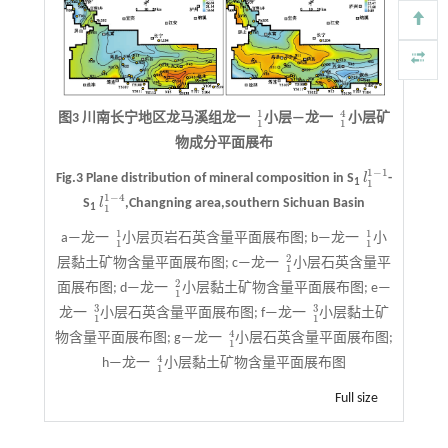
1
4
图3 川南长宁地区龙马溪组龙一
小层—龙一
小层矿
1
1
1
4
1
1
物成分平面展布
1
−
1
Fig.3 Plane distribution of mineral composition in S
l
-
l
1
1
-
1
1
1
1
−
4
S
l
,Changning area,southern Sichuan Basin
l
1
1
-
4
1
1
1
1
a—龙一
小层页岩石英含量平面展布图; b—龙一
小
1
1
1
1
1
1
2
层黏土矿物含量平面展布图; c—龙一
小层石英含量平
1
2
1
2
面展布图; d—龙一
小层黏土矿物含量平面展布图; e—
1
2
1
3
3
龙一
小层石英含量平面展布图; f—龙一
小层黏土矿
1
3
1
3
1
1
4
物含量平面展布图; g—龙一
小层石英含量平面展布图;
1
4
1
4
h—龙一
小层黏土矿物含量平面展布图
1
4
1
Full size