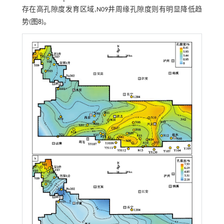
存在高孔隙度发育区域,N09井周缘孔隙度则有明显降低趋
势(
图8
)。