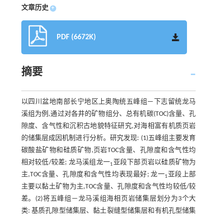
文章历史
+
PDF (6672K)
摘要
以四川盆地南部长宁地区上奥陶统五峰组—下志留统龙马
溪组为例,通过对各井的矿物组分、总有机碳(TOC)含量、孔
隙度、含气性和沉积古地貌特征研究,对海相富有机质页岩
的储集层成因机制进行分析。研究发现: (1)五峰组主要发育
碳酸盐矿物和硅质矿物,页岩TOC含量、孔隙度和含气性均
相对较低/较差; 龙马溪组龙一
亚段下部页岩以硅质矿物为
1
主,TOC含量、孔隙度和含气性均表现最好; 龙一
亚段上部
1
主要以黏土矿物为主,TOC含量、孔隙度和含气性均较低/较
差。(2)将五峰组—龙马溪组海相页岩储集层划分为3个大
类: 基质孔隙型储集层、黏土裂缝型储集层和有机孔型储集