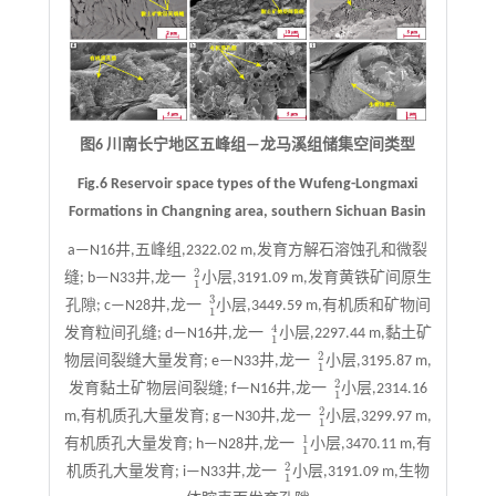
图6 川南长宁地区五峰组—龙马溪组储集空间类型
Fig.6 Reservoir space types of the Wufeng-Longmaxi
Formations in Changning area, southern Sichuan Basin
a—N16井,五峰组,2322.02 m,发育方解石溶蚀孔和微裂
2
缝; b—N33井,龙一
小层,3191.09 m,发育黄铁矿间原生
1
2
1
3
孔隙; c—N28井,龙一
小层,3449.59 m,有机质和矿物间
1
3
1
4
发育粒间孔缝; d—N16井,龙一
小层,2297.44 m,黏土矿
1
4
1
2
物层间裂缝大量发育; e—N33井,龙一
小层,3195.87 m,
1
2
1
2
发育黏土矿物层间裂缝; f—N16井,龙一
小层,2314.16
1
2
1
2
m,有机质孔大量发育; g—N30井,龙一
小层,3299.97 m,
1
2
1
1
有机质孔大量发育; h—N28井,龙一
小层,3470.11 m,有
1
1
1
2
机质孔大量发育; i—N33井,龙一
小层,3191.09 m,生物
1
2
1