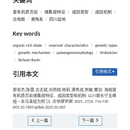
关键词
富有机质页岩
/
储集层特征
/
成因类型
/
成因机制
/
古地貌
/
奥陶系
/
四川盆地
Key words
organic-rich shale
/
reservoir characteristics
/
genetic types
/
genetic mechanism
/
palaeogeomorphology
/
Ordovician
/
Sichuan Basin
引用格式 ▾
引用本文
廖崇杰,陈雷,古志斌,刘丙晓,杨莉,谭秀成,熊敏,曹剑. 海相富
有机质页岩储集层特征、成因类型和机制: 以川南长宁五峰
*
组—龙马溪组为例
[J].
古地理学报
, 2025, 27(3): 714-730
DOI:10.7605/gdlxb.2025.02.007
上一篇
下一篇