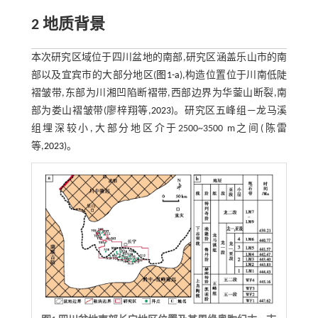
2 地质背景
本次研究区域位于四川盆地的南部,研究区涵盖乐山市的南
部以及宜宾市的大部分地区(
图1-a
),构造位置位于川南低陡
褶皱带,东部为川湘凹陷断褶带,西部边界为华蓥山断裂,南
部为娄山褶皱带(廖梓翔等,
2023
)。研究区五峰组—龙马溪
组埋深较小,大部分地区介于2500~3500 m之间(陈雷
等,
2023
)。