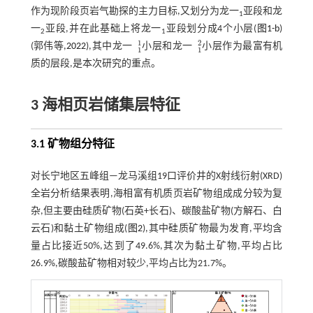
作为现阶段页岩气勘探的主力目标,又划分为龙一
亚段和龙
1
一
亚段,并在此基础上将龙一
亚段划分成4个小层(
图1-b
)
2
1
1
2
(郭伟等,
2022
),其中龙一
小层和龙一
小层作为最富有机
1
1
1
2
1
1
质的层段,是本次研究的重点。
3 海相页岩储集层特征
3.1 矿物组分特征
对长宁地区五峰组—龙马溪组19口评价井的X射线衍射(XRD)
全岩分析结果表明,海相富有机质页岩矿物组成成分较为复
杂,但主要由硅质矿物(石英+长石)、碳酸盐矿物(方解石、白
云石)和黏土矿物组成(
图2
),其中硅质矿物最为发育,平均含
量占比接近50%,达到了49.6%,其次为黏土矿物,平均占比
26.9%,碳酸盐矿物相对较少,平均占比为21.7%。