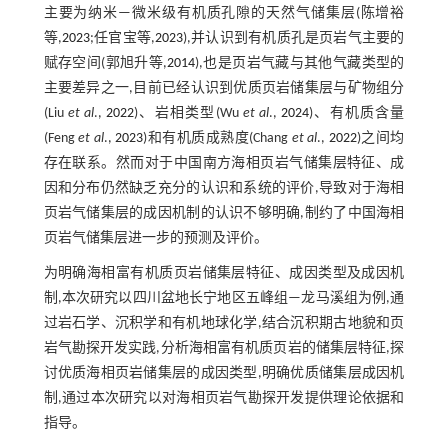
主要为纳米—微米级有机质孔隙的天然气储集层(陈增裕
等,
2023
;任官宝等,
2023
),并认识到有机质孔是页岩气主要的
赋存空间(郭旭升等,
2014
),也是页岩气藏与其他气藏类型的
主要差异之一,目前已经认识到优质页岩储集层与矿物组分
(Liu
et al
.,
2022
)、岩相类型(Wu
et al
.,
2024
)、有机质含量
(Feng
et al
.,
2023
)和有机质成熟度(Chang
et al
.,
2022
)之间均
存在联系。然而对于中国南方海相页岩气储集层特征、成
因和分布仍然缺乏充分的认识和系统的评价,导致对于海相
页岩气储集层的成因机制的认识不够明确,制约了中国海相
页岩气储集层进一步的预测及评价。
为明确海相富有机质页岩储集层特征、成因类型及成因机
制,本次研究以四川盆地长宁地区五峰组—龙马溪组为例,通
过岩石学、沉积学和有机地球化学,结合沉积期古地貌和页
岩气勘探开发实践,分析海相富有机质页岩的储集层特征,探
讨优质海相页岩储集层的成因类型,明确优质储集层成因机
制,通过本次研究以对海相页岩气勘探开发提供理论依据和
指导。