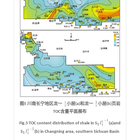
1
2
图5 川南长宁地区龙一
小层(a)和龙一
小层(b)页岩
1
1
1
2
1
1
TOC含量平面展布
−
1
1
Fig.5 TOC content distribution of shale in S
l
(a)and
l
1
1
-
1
1
1
−
2
1
S
l
(b) in Changning area, southern Sichuan Basin
l
1
1
-
2
1
1