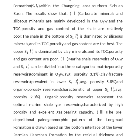
Formation(S
l
)within the Changning area,southern Sichuan
1
1
Basin. The results show that: (Ⅰ)Carbonate minerals and
siliceous minerals are mainly developed in the O
w
,and the
3
TOC,porosity and gas content of the shale are relatively
1
poor;The shale in the bottom of S
l
is dominated by siliceous
l
1
1
1
1
minerals,and its TOC,porosity and gas content are the best. The
1
upper S
l
is dominated by clay minerals,and its TOC,porosity
l
1
1
1
1
and gas content are poor. (Ⅱ)Marine shale reservoirs of O
w
3
1
and S
l
can be divided into three categories: matrix-porosity
l
1
1
1
1
reservoirs(dominant in O
w
,avg. porosity 3.1%),clay-fracture
3
1
reservoirs(prevalent in lower S
l
,avg. porosity 5.8%)and
l
1
1
1
1
1
organic-porosity reservoirs(characteristic of upper S
l
,avg.
l
1
1
1
1
porosity 2.3%). Organic-porosity reservoirs represent the
optimal marine shale gas reservoirs,characterized by high
porosity and excellent gas-bearing capacity. (Ⅲ)The pre-
depositional paleogeomorphic pattern of the Longmaxi
Formation is drawn based on the bottom interface of the lower
Permian Liangshan Formation by the residual thickness and