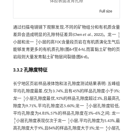
体腔表面发育孔隙
Full size
通过扫描电镜镜下观察发现,不同的矿物组分和有机质含量
1
差异会造成明显的孔隙特征差异(Chen
et al
.,
2022
)。龙一
1
1
1
2
小层和龙一
小层的高TOC含量段页岩在有机质演化生气后
1
2
1
能够发育更多的有机质孔隙(
图6-f
至
6-h
),而富黏土矿物的页
岩段则大量发育黏土矿物层间裂缝(
图6-d
)。
3.3.2 孔隙度特征
长宁地区页岩样品液体饱和法孔隙度测试结果表明: 五峰组
平均孔隙度最差,仅为3.74%,且有45%的样品孔隙度小于3%;
1
龙一
小层孔隙度最优,92%的样品孔隙度超过3%,且最高孔
1
1
1
2
隙度为9.71%,平均孔隙度达5.60%;龙一
小层孔隙度较低,
1
2
1
平均孔隙度为4.83%,57%的样品孔隙度在3%~6%之间; 龙一
3
1
小层孔隙度表现仅次于龙一
小层,平均孔隙度为5.43%,最
1
3
1
1
1
1
4
高孔隙度大于9%,且84%的样品孔隙度大于3%;龙一
小层孔
1
4
1