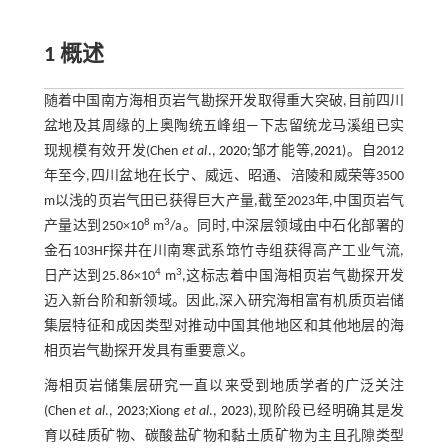
1 概述
随着中国南方海相页岩气勘探开发取得重大突破,目前四川
盆地及其周缘的上奥陶统五峰组—下志留统龙马溪组已实
现规模有效开发(Chen
et al
.,
2020
;邹才能等,
2021
)。自2012
年至今,四川盆地在长宁、威远、昭通、涪陵和威荣等3500
m以浅的页岩气田已获得巨大产量,截至2023年,中国页岩气
8
3
产量达到250×10
m
/a。同时,中深层领域由中石化部署的
金石103HF探井在川南寒武系筇竹寺组获得高产工业气流,
4
3
日产达到25.86×10
m
,这标志着中国海相页岩气勘探开发
迈入新台阶和新领域。因此,深入研究海相富有机质页岩储
集层特征和成因类型对推动中国其他地区和其他地层的海
相页岩气勘探开发具有重要意义。
海相页岩储集层研究一直以来受到地质学者的广泛关注
(Chen
et al
.,
2023
;Xiong
et al
.,
2023
),现阶段已经明确其是发
育以硅质矿物、碳酸盐矿物和黏土质矿物为主且孔隙类型