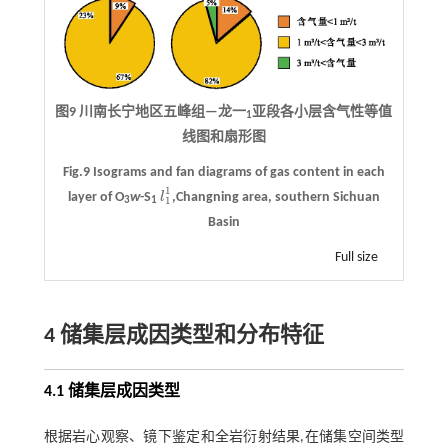
图9 川南长宁地区五峰组—龙一
亚段各小层含气性等值
1
线图和扇形图
Fig.9 Isograms and fan diagrams of gas content in each
1
layer of O
w
-S
l
,Changning area, southern Sichuan
l
1
1
1
3
1
Basin
Full size
4 储集层成因类型和分布特征
4.1 储集层成因类型
根据岩心观察、镜下鉴定和全岩衍射结果,在储集空间类型