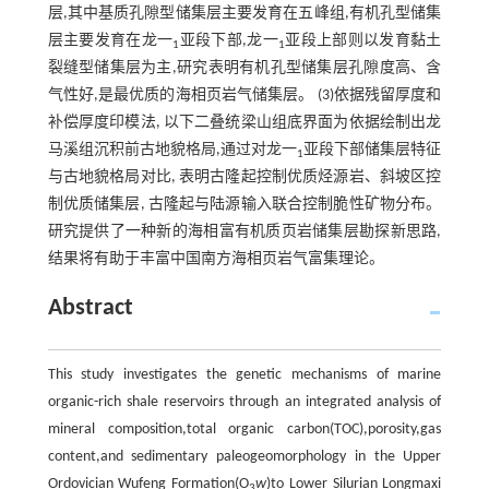
层,其中基质孔隙型储集层主要发育在五峰组,有机孔型储集
层主要发育在龙一
亚段下部,龙一
亚段上部则以发育黏土
1
1
裂缝型储集层为主,研究表明有机孔型储集层孔隙度高、含
气性好,是最优质的海相页岩气储集层。 (3)依据残留厚度和
补偿厚度印模法, 以下二叠统梁山组底界面为依据绘制出龙
马溪组沉积前古地貌格局,通过对龙一
亚段下部储集层特征
1
与古地貌格局对比, 表明古隆起控制优质烃源岩、斜坡区控
制优质储集层, 古隆起与陆源输入联合控制脆性矿物分布。
研究提供了一种新的海相富有机质页岩储集层勘探新思路,
结果将有助于丰富中国南方海相页岩气富集理论。
Abstract
This study investigates the genetic mechanisms of marine
organic-rich shale reservoirs through an integrated analysis of
mineral composition,total organic carbon(TOC),porosity,gas
content,and sedimentary paleogeomorphology in the Upper
Ordovician Wufeng Formation(O
w
)to Lower Silurian Longmaxi
3