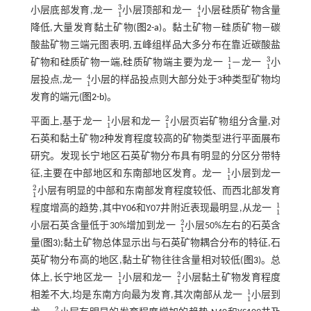
3
4
小层底部发育,龙一
小层顶部和龙一
小层硅质矿物含量
1
3
1
4
1
1
降低,大量发育黏土矿物(
图2-a
)。黏土矿物—硅质矿物—碳
酸盐矿物三端元图表明,五峰组样品大多分布在靠近碳酸盐
3
1
矿物和硅质矿物一端,硅质矿物端主要为龙一
—龙一
小
1
1
1
3
1
1
4
层投点,龙一
小层的样品投点则大部分处于3种类型矿物均
1
4
1
发育的端元(
图2-b
)。
1
2
平面上,基于龙一
小层和龙一
小层页岩矿物组分含量,对
1
1
1
2
1
1
石英和黏土矿物2种发育程度较高的矿物类型进行平面展布
研究。发现长宁地区石英矿物分布具有明显的分区分带特
1
征,主要在中部地区和东南部地区发育。龙一
小层到龙一
1
1
1
2
小层有明显的中部和东南部发育程度较低、而西北部发育
1
2
1
1
程度增高的趋势,其中Y06和Y07井附近表现最明显,从龙一
1
1
1
2
小层石英含量低于30%增加到龙一
小层50%左右的石英含
1
2
1
量(
图3
);黏土矿物总体显示出与石英矿物耦合分布的特征,石
英矿物分布高的地区,黏土矿物往往含量相对较低(
图3
)。总
1
2
体上,长宁地区龙一
小层和龙一
小层黏土矿物发育程度
1
1
1
2
1
1
1
相差不大,均是东南方向最为发育,其次南部从龙一
小层到
1
1
1
2