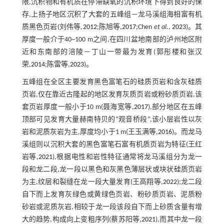
限,沉积物和有机质在停滞缺氧的沉积环境下得到良好的保
存,上扬子地区沉积了大套的五峰组—龙马溪组海相富有机
质黑色页岩(刘伟等,
2012
;陈旭等,
2017
;Chen
et al
.,
2023
)。其
厚度一般介于40~100 m之间,在四川盆地南部的泸州地区附
近和东南部的涪陵—丁山一带最为发育(郭彤楼和张汉
荣,
2014
;陈雷等,
2023
)。
五峰组在全区主要发育黑色富笔石的硅质页岩和含灰硅质
页岩,仅在靠近古隆起的地区发育灰质页岩或粉砂质页岩,该
套页岩厚度一般小于10 m(聂海宽等,
2017
),部分地区在五峰
顶部可见发育大量赫南特贝的“观音桥段”,该小层岩性以灰
岩和泥质灰岩为主,厚度均小于1 m(王玉满等,
2016
)。而龙马
溪组则以沉积大套的黑色富笔石富有机质页岩为特征(王红
岩等,
2021
),根据电性和岩性特征通常将龙马溪组分为龙一
段和龙二段,龙一段以黑色和灰黑色薄层状或块状硅质页岩
为主,纹层和裂缝在龙一段大量发育(王高翔等,
2022
);龙二段
自下而上发育灰绿色或黄绿色页岩、粉砂质页岩、泥质粉
砂岩或泥质灰岩,相较于龙一段该段自下而上砂质含量有增
大的趋势,构成向上变粗序列(蔡苏阳等,
2021
),而其中龙一段