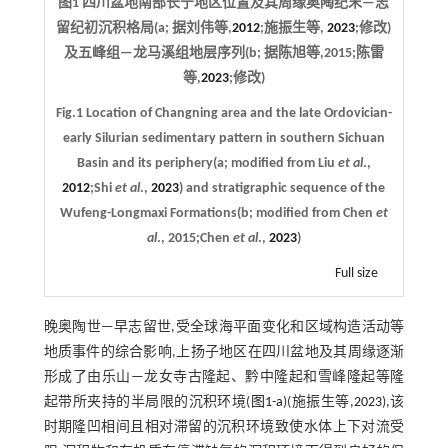
图1 四川盆地南部长宁地区位置及其周缘奥陶纪末—志
留纪初沉积格局(a; 据刘伟等,
2012
;施振生等,
2023
;修改)
及五峰组—龙马溪组地层序列(b; 据陈旭等,2015;陈雷
等,
2023
;修改)
Fig.1 Location of Changning area and the late Ordovician-
early Silurian sedimentary pattern in southern Sichuan
Basin and its periphery(a; modified from Liu
et al
.,
2012
;Shi
et al
.,
2023
) and stratigraphic sequence of the
Wufeng-Longmaxi Formations(b; modified from Chen
et
al
., 2015;Chen
et al
.,
2023
)
Full size
晚奥陶世—早志留世,受全球海平面变化和区域构造活动等
地质事件的综合影响,上扬子地区在四川盆地及其周缘逐渐
形成了由乐山—龙女寺古隆起、黔中隆起和雪峰隆起等隆
起带所夹持的半局限的沉积环境(
图1-a
)(施振生等,
2023
),该
时期隆凹相间且相对滞留的沉积环境致使水体上下对流受