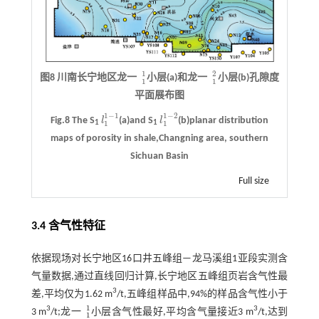
1
2
图8 川南长宁地区龙一
小层(a)和龙一
小层(b)孔隙度
1
1
1
2
1
1
平面展布图
1
−
1
1
−
2
Fig.8 The S
l
(a)and S
l
(b)planar distribution
l
1
1
-
1
l
1
1
-
2
1
1
1
1
maps of porosity in shale,Changning area, southern
Sichuan Basin
Full size
3.4 含气性特征
依据现场对长宁地区16口井五峰组—龙马溪组1亚段实测含
气量数据,通过直线回归计算,长宁地区五峰组页岩含气性最
3
差,平均仅为1.62 m
/t,五峰组样品中,94%的样品含气性小于
1
3
3
3 m
/t;龙一
小层含气性最好,平均含气量接近3 m
/t,达到
1
1
1