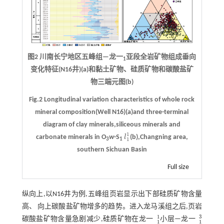
图2 川南长宁地区五峰组—龙一
亚段全岩矿物组成垂向
1
变化特征(N16井)(a)和黏土矿物、硅质矿物和碳酸盐矿
物三端元图(b)
Fig.2 Longitudinal variation characteristics of whole rock
mineral composition(Well N16)(a)and three-terminal
diagram of clay minerals,siliceous minerals and
1
carbonate minerals in O
w
-S
l
(b),Changning area,
l
1
1
1
3
1
southern Sichuan Basin
Full size
纵向上,以N16井为例,五峰组页岩显示出下部硅质矿物含量
高、 向上碳酸盐矿物增多的趋势。进入龙马溪组之后,页岩
3
1
碳酸盐矿物含量急剧减少,硅质矿物在龙一
小层—龙一
1
1
1
3
1
1