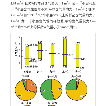
2
3
3
2.99 m
/t,且55%的样品含气量大于3 m
/t;龙一
小层和龙
1
2
1
3
3
一
小层含气性差异不大,平均含气量均大于2 m
/t,分别为
1
3
1
3
3
2.48 m
/t和2.33 m
/t,2个小层90%以上的样品含气量均大于
4
3
1 m
/t; 龙一
小层含气性同样较差,平均含气量仅为1.64
1
4
1
3
3
m
/t,且95%以上的样品含气量小于3 m
/t(
图9
)。