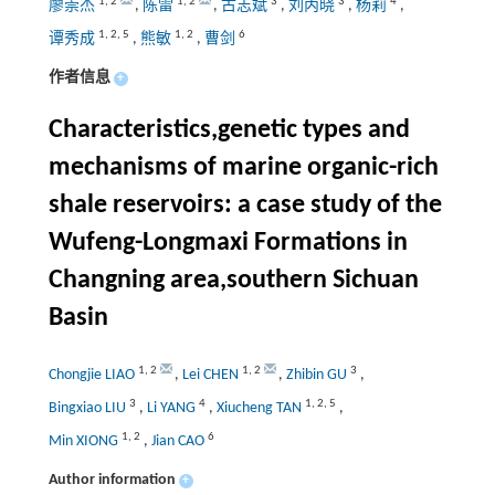
1
,
2
1
,
2
3
3
4
廖崇杰
,
陈雷
,
古志斌
,
刘丙晓
,
杨莉
,
1
,
2
,
5
1
,
2
6
谭秀成
,
熊敏
,
曹剑
作者信息
+
Characteristics,genetic types and
mechanisms of marine organic-rich
shale reservoirs: a case study of the
Wufeng-Longmaxi Formations in
Changning area,southern Sichuan
Basin
1
,
2
1
,
2
3
Chongjie LIAO
,
Lei CHEN
,
Zhibin GU
,
3
4
1
,
2
,
5
Bingxiao LIU
,
Li YANG
,
Xiucheng TAN
,
1
,
2
6
Min XIONG
,
Jian CAO
Author information
+