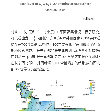
1
each layer of O
w
-S
l
,Changning area,southern
l
1
1
1
3
1
Sichuan Basin
Full size
1
2
对龙一
小层和龙一
小层TOC平面富集情况进行了研究,
1
1
1
2
1
1
1
可以看出龙一
小层长宁东南方N12井和西南方N31井附近
1
1
1
均存在TOC含量高点,整体上TOC主要在长宁东部和长宁西南
部地区含量较高,长宁西部和长宁北部则TOC含量相对较低;
2
而到龙一
小层,长宁东部地区高TOC含量区同样存在,此外
1
2
1
在长宁西北部Y02井周缘发生TOC含量增加的趋势,成为西北
部TOC含量较高区域(
图5
)。