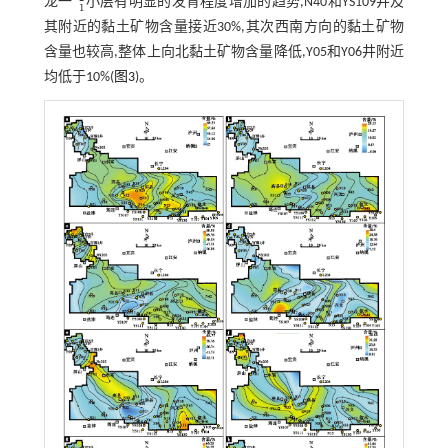
龙一
小层有明显的发育程度增加的趋势,N40和YS109井及
1
2
1
其附近的黏土矿物含量接近30%,其次西南方向的黏土矿物
含量也较高,整体上向北黏土矿物含量降低,Y05和Y06井附近
均低于10%(
图3
)。