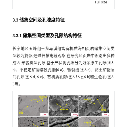
Full size
3.3 储集空间及孔隙度特征
3.3.1 储集空间类型及孔隙结构特征
长宁地区五峰组—龙马溪组富有机质海相页岩储集空间类
型较为复杂,通过扫描电镜观察,在研究区页岩中识别出多种
成因-形貌类型孔隙,基于产状将孔隙分为残余原生孔隙(
图6-
b
)、不稳定矿物溶蚀孔(
图6-a
)、微裂缝(
图6-c
)、黏土矿物层
间孔隙(
图6-d
,
6-e
)、有机质孔隙(
图6-f
,
6-g
,
6-h
)和生物孔(
图6-
i
)等。