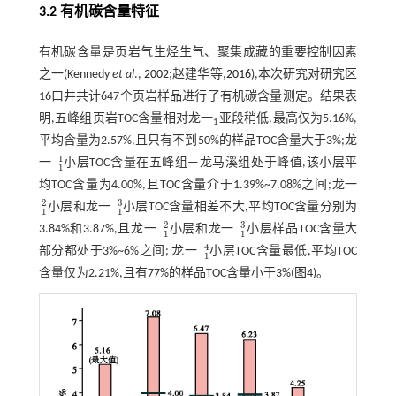
3.2 有机碳含量特征
有机碳含量是页岩气生烃生气、聚集成藏的重要控制因素
之一(Kennedy
et al
.,
2002
;赵建华等,
2016
),本次研究对研究区
16口井共计647个页岩样品进行了有机碳含量测定。结果表
明,五峰组页岩TOC含量相对龙一
亚段稍低,最高仅为5.16%,
1
平均含量为2.57%,且只有不到50%的样品TOC含量大于3%;龙
1
一
小层TOC含量在五峰组—龙马溪组处于峰值,该小层平
1
1
1
均TOC含量为4.00%,且TOC含量介于1.39%~7.08%之间;龙一
3
2
小层和龙一
小层TOC含量相差不大,平均TOC含量分别为
1
2
1
3
1
1
3
2
3.84%和3.87%,且龙一
小层和龙一
小层样品TOC含量大
1
2
1
3
1
1
4
部分都处于3%~6%之间; 龙一
小层TOC含量最低,平均TOC
1
4
1
含量仅为2.21%,且有77%的样品TOC含量小于3%(
图4
)。