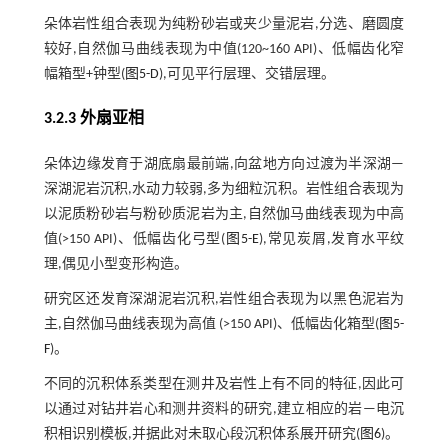
朵体岩性组合表现为纯粉砂岩或夹少量泥岩,分选、磨圆度
较好,自然伽马曲线表现为中值(120~160 API)、低幅齿化窄
幅箱型+钟型(
图5-D
),可见平行层理、交错层理。
3.2.3 外扇亚相
朵体边缘发育于湖底扇最前端,向盆地方向过渡为半深湖—
深湖泥岩沉积,水动力较弱,多为细粒沉积。岩性组合表现为
以泥质粉砂岩与粉砂质泥岩为主,自然伽马曲线表现为中高
值(>150 API)、低幅齿化弓型(
图5-E
),常见炭屑,发育水平纹
理,偶见小型变形构造。
研究区还发育深湖泥岩沉积,岩性组合表现为以黑色泥岩为
主,自然伽马曲线表现为高值 (>150 API)、低幅齿化箱型(
图5-
F
)。
不同的沉积体系类型在测井及岩性上有不同的特征,因此可
以通过对钻井岩心和测井资料的研究,建立相应的岩—电沉
积相识别模板,并据此对未取心段沉积体系展开研究(
图6
)。