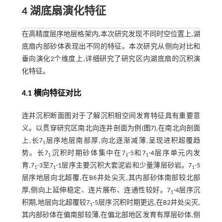
4 湖底扇演化特征
在高精度层序地层格架内,本次研究发现不同时空位置上,湖
底扇内部砂体表现出不同的特征。本次研究从侧向对比和
垂向演化2个维度上,详细研究了研究区内湖底扇的沉积演
化特征。
4.1 横向特征对比
连井沉积断面图对于了解沉积相空间发育特征具有重要意
义。以贯穿研究区南北向连井剖面为例(
图7
),在南北向剖面
上,长7
层序地层南部厚,向北逐渐减薄,呈现进积超覆趋
1
势。长7
沉积时期砂体集中在7
-5和7
-4层序单元内发
1
1
1
育,7
-3至7
-1层序主要沉积大套泥岩和少量薄层砂岩。7
-5
1
1
1
层序地层向北超覆,在B6井处尖灭,其内部砂体南部较北部
厚,侧向上延伸稳定、连片展布、连通性较好。7
-4层序沉
1
积期,地层向北超覆较7
-5层序沉积时期更远,在B2井处尖灭,
1
其内部砂体在偏南部较薄,在偏北部地区发育有厚层砂体,侧