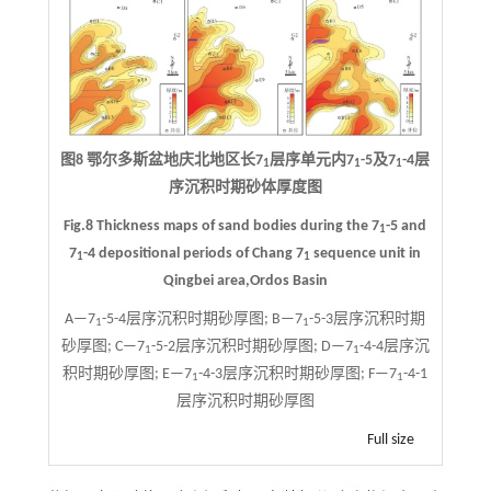
图8 鄂尔多斯盆地庆北地区长7
层序单元内7
-5及7
-4层
1
1
1
序沉积时期砂体厚度图
Fig.8 Thickness maps of sand bodies during the 7
-5 and
1
7
-4 depositional periods of Chang 7
sequence unit in
1
1
Qingbei area,Ordos Basin
A—7
-5-4层序沉积时期砂厚图; B—7
-5-3层序沉积时期
1
1
砂厚图; C—7
-5-2层序沉积时期砂厚图; D—7
-4-4层序沉
1
1
积时期砂厚图; E—7
-4-3层序沉积时期砂厚图; F—7
-4-1
1
1
层序沉积时期砂厚图
Full size