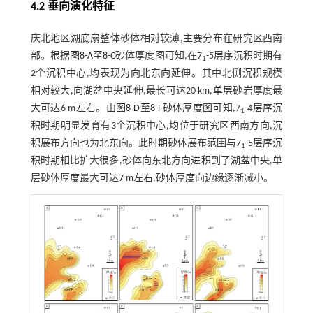
4.2 垂向演化特征
庆北地区湖底扇整体砂体相对较薄,主要分布在研究区西南
部。根据
图8-A
至
8-C
砂体厚度图可知,在7
-5层序沉积时期有
1
2个沉积中心,均表现为向北东向延伸。其中北侧沉积规模
相对较大,向湖盆中央延伸,最长可达20 km,单层砂岩厚度最
大可达6 m左右。由
图8-D
至
8-F
砂体厚度图可知,7
-4层序沉
1
积时期明显发育有3个沉积中心,均位于研究区西南方向,沉
积展布方向也为北东向。此时期砂体展布范围与7
-5层序沉
1
积时期相比扩大很多,砂体向东北方向进积到了湖盆中央,单
层砂体厚度最大可达7 m左右,砂体厚度向边缘逐渐减小。