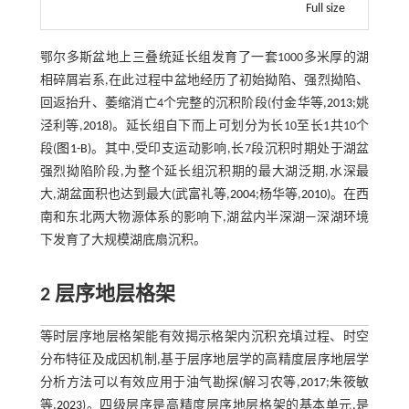
Full size
鄂尔多斯盆地上三叠统延长组发育了一套1000多米厚的湖
相碎屑岩系,在此过程中盆地经历了初始拗陷、强烈拗陷、
回返抬升、萎缩消亡4个完整的沉积阶段(付金华等,
2013
;姚
泾利等,
2018
)。延长组自下而上可划分为长10至长1共10个
段(
图1-B
)。其中,受印支运动影响,长7段沉积时期处于湖盆
强烈拗陷阶段,为整个延长组沉积期的最大湖泛期,水深最
大,湖盆面积也达到最大(武富礼等,
2004
;杨华等,
2010
)。在西
南和东北两大物源体系的影响下,湖盆内半深湖—深湖环境
下发育了大规模湖底扇沉积。
2 层序地层格架
等时层序地层格架能有效揭示格架内沉积充填过程、时空
分布特征及成因机制,基于层序地层学的高精度层序地层学
分析方法可以有效应用于油气勘探(解习农等,
2017
;朱筱敏
等,
2023
)。四级层序是高精度层序地层格架的基本单元,是