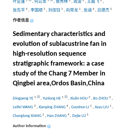
1
1
2
2
3
叶定蓬
,
何云龙
,
侯秀林
,
周波
,
王磊飞
,
4
1
1
1
4
5
张先平
,
李国顺
,
刘佳钰
,
向常龙
,
张涵
,
吕德杰
作者信息
+
Sedimentary characteristics and
evolution of sublacustrine fan in
high-resolution sequence
stratigraphic framework: a case
study of the Chang 7 Member in
Qingbei area,Ordos Basin,China
1
1
2
2
Dingpeng YE
,
Yunlong HE
,
Xiulin HOU
,
Bo ZHOU
,
3
4
1
1
Leifei WANG
,
Xianping ZHANG
,
Guoshun LI
,
Jiayu LIU
,
1
4
5
Changlong XIANG
,
Han ZHANG
,
Dejie LÜ
Author information
+