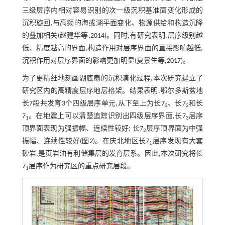
三级层序内相对容易识别的次一级沉积基准面变化形成的
沉积旋回,与高频的海或湖平面变化、物源供给和构造沉降
的叠加相关(赵建华等,
2014
)。同时,有研究表明,层序级别越
低、精度越高的界面,构造作用对层序界面的直接影响越低,
沉积作用对层序界面的影响更加明显(夏景生等,
2017
)。
为了更精细地刻画湖底扇的沉积演化过程,本次研究建立了
研究区内的高精度层序地层格架。结果表明,鄂尔多斯盆地
长7段共发育3个四级层序单元,从下至上为长7
、长7
和长
3
2
7
。在地震上可以清楚追踪识别出四级层序界面,长7
层序
1
3
顶界面表现为强振幅、连续性较好; 长7
层序顶界面为中强
2
振幅、连续性较好(
图2
)。在庆北地区长7
层序发现有大套
1
砂岩,是页岩油有利储集层的发育层系。因此,本次研究将长
7
层序作为研究区的重点研究层段。
1