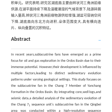
积单元。研究表明,研究区湖底扇主要由辫状河三角洲前缘
供源,在湖平面持续下降及温暖潮湿的气候背景下,陆源碎屑
输入量高,辫状河三角洲前缘物源供给增强,湖盆可容纳空间
下降,湖底扇向东北方向进积,朵体范围变大,具有横向连
片、纵向叠置的沉积特征。
Abstract
In recent years,sublacustrine fans have emerged as a prime
focus for oil and gas exploration in the Ordos Basin due to their
immense potential. However,their development is influenced by
multiple factors,leading to distinct sedimentary evolution
patterns under varying geological settings. This study focuses on
the sublacustrine fan in the Chang 7 Member of Yanchang
Formation in the Ordos Basin. By integrating core,well logs,and
seismic data,a detailed analysis of the sedimentary evolution of
the Chang 7
sequence unit's sublacustrine fan in the Qingbei
1
area was conducted within a high-resolution sequence