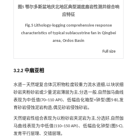
图5 鄂尔多斯盆地庆北地区典型湖底扇岩性测井综合响
应特征
Fig.5 Lithology-logging comprehensive response
characteristics of typical sublacustrine fan in Qingbei
area, Ordos Basin
Full size
3.2.2 中扇亚相
水道—天然堤复合体沉积物粒度较重力流水道细,以块状细
砂岩夹粉砂岩或少量泥岩薄层为主,分选一般,自然伽马曲线
表现为中低值(70~110 API)、低幅齿化箱型+钟型(
图5-B
),发
育砂岩侵蚀泥岩构造,偶见砂岩侵蚀砂岩。
天然堤岩性组合表现为以粉砂岩夹泥岩为主,分选好,自然伽
马曲线表现为中低值(110~150 API)、低幅齿化钟型(
图5-C
),
发育平行层理、交错层理。