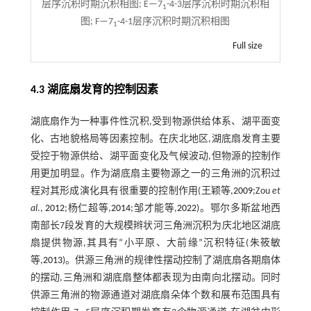
层序沉积时期沉积相图; E—7
-4-3层序沉积时期沉积相
1
图; F—7
-4-1层序沉积时期沉积相图
1
Full size
4.3 湖底扇发育的控制因素
湖底扇作为一种事件性沉积,受到物源供给体系、湖平面变
化、古地貌格局等因素控制。在庆北地区,湖底扇发育主要
受控于物源供给、湖平面变化及气候波动,但物源的控制作
用更加明显。作为湖底扇主要物源之一的三角洲的沉积过
程对其形成演化具有很重要的控制作用(王颖等,
2009
;Zou
et
al
.,
2012
;杨仁超等,
2014
;邹才能等,
2022
)。鄂尔多斯盆地西
南部长7段发育的大规模辫状河三角洲沉积为庆北地区湖底
扇提供物源,其具有“小平原、大前缘”沉积特征(朱筱敏
等,
2013
)。供源三角洲的规律性摆动控制了湖底扇各期扇体
的摆动,三角洲和湖底扇整体都表现为由南向北摆动。同时
供源三角洲的物源通道对湖底扇朵体个数和展布范围具有