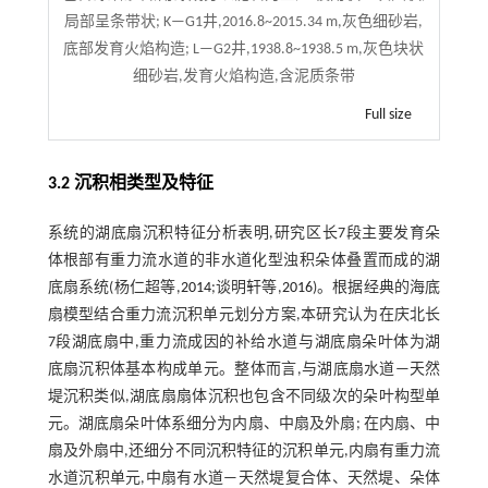
局部呈条带状; K—G1井,2016.8~2015.34 m,灰色细砂岩,
底部发育火焰构造; L—G2井,1938.8~1938.5 m,灰色块状
细砂岩,发育火焰构造,含泥质条带
Full size
3.2 沉积相类型及特征
系统的湖底扇沉积特征分析表明,研究区长7段主要发育朵
体根部有重力流水道的非水道化型浊积朵体叠置而成的湖
底扇系统(杨仁超等,
2014
;谈明轩等,
2016
)。根据经典的海底
扇模型结合重力流沉积单元划分方案,本研究认为在庆北长
7段湖底扇中,重力流成因的补给水道与湖底扇朵叶体为湖
底扇沉积体基本构成单元。整体而言,与湖底扇水道—天然
堤沉积类似,湖底扇扇体沉积也包含不同级次的朵叶构型单
元。湖底扇朵叶体系细分为内扇、中扇及外扇; 在内扇、中
扇及外扇中,还细分不同沉积特征的沉积单元,内扇有重力流
水道沉积单元,中扇有水道—天然堤复合体、天然堤、朵体