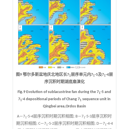
图9 鄂尔多斯盆地庆北地区长7
层序单元内7
-5及7
-4层
1
1
1
序沉积时期湖底扇演化
Fig.9 Evolution of sublacustrine fan during the 7
-5 and
1
7
-4 depositional periods of Chang 7
sequence unit in
1
1
Qingbei area,Ordos Basin
A—7
-5-4层序沉积时期沉积相图; B—7
-5-3层序沉积时
1
1
期沉积相图; C—7
-5-2层序沉积时期沉积相图; D—7
-4-4
1
1