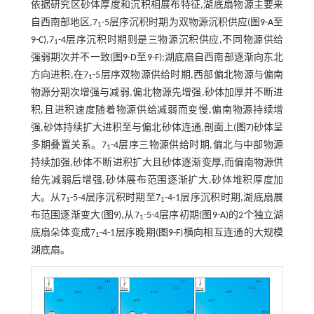
依据研究区砂体厚度和沉积相展布特征,湖底扇物源主要来
自西南部地区,7
-5层序沉积时期为双物源沉积供应(
图9-A
至
1
9-C
),7
-4层序沉积时期则是三物源沉积供应,不同物源供给
1
强弱期次并不一致(
图9-D
至
9-F
);湖底扇自西南部逐渐向东北
方向进积,在7
-5层序双物源供给时期,西部偏北物源与偏南
1
物源分期次增强与减弱,偏北物源先增强,砂体加厚并不断进
积,且进积速度随着物源供给减弱而变慢,偏南物源持续增
强,砂体持续扩大进积至与偏北砂体连通,剖面上(
图7
)砂体呈
多期叠置关系。7
-4层序三物源供给时期,偏北与中部物源
1
持续加强,砂体不断进积扩大且砂体逐渐变厚,而偏南物源供
给先减弱后增强,砂体展布范围逐渐扩大,砂体堆积厚度加
大。从7
-5-4层序沉积时期至7
-4-1层序沉积时期,湖底扇展
1
1
布范围逐渐变大(
图9
),从7
-5-4层序初期(
图9-A
)的2个独立湖
1
底扇朵体变成7
-4-1层序晚期(
图9-F
)横向相互连通的大规模
1
湖底扇。