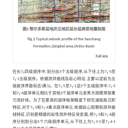
图2 鄂尔多斯盆地庆北地区延长组典型地震剖面
Fig.2 Typical seismic profile of the Yanchang
Formation,Qingbei area,Ordos Basin
Full size
在长7
四级层序中,划分出5个五级层序,从下往上为7
-5至
1
1
7
-1五级层序。依据测井曲线及岩心特征,主要以泥岩为五
1
级层序界面标志(
表1
)。在7
-5至7
-1这5个五级层序中,7
-5
1
1
1
和7
-4层序单元相比于其他3个层序单元发育大规模厚层重
1
力流砂体。为了在更高的层序格架精度下研究湖底扇沉积
特征,对于7
-5和7
-4重点层序单元,依据岩心观察和测井曲
1
1
线特征,识别更精细的岩性测井特征突变面,将7
-5和7
-4层
1
1
序分别划分出5个六级层序单元,从下往上为7
-5-5至7
-4-1
1
1