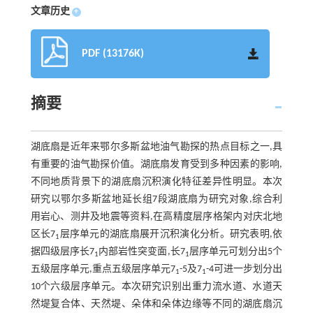
文章历史
+
PDF (13176K)
摘要
湖底扇是近年来鄂尔多斯盆地油气勘探的热点目标之一,具
有重要的油气勘探价值。湖底扇发育受到多种因素的影响,
不同地质背景下的湖底扇沉积演化特征差异性明显。本次
研究以鄂尔多斯盆地延长组7段湖底扇为研究对象,综合利
用岩心、测井及地震等资料,在高精度层序格架内对庆北地
区长7
层序单元的湖底扇展开沉积演化分析。研究表明,依
1
据四级层序长7
内部岩性突变面,长7
层序单元可划分出5个
1
1
五级层序单元,重点五级层序单元7
-5及7
-4可进一步划分出
1
1
10个六级层序单元。本次研究识别出重力流水道、水道天
然堤复合体、天然堤、朵体和朵体边缘等不同的湖底扇沉