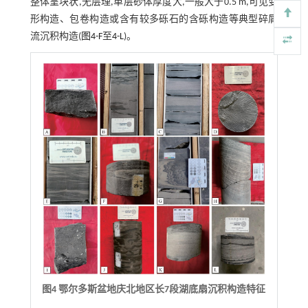
整体呈块状,无层理,单层砂体厚度大,一般大于0.5 m,可见变
形构造、包卷构造或含有较多砾石的含砾构造等典型碎屑
流沉积构造(
图4-F
至
4-L
)。
图4 鄂尔多斯盆地庆北地区长7段湖底扇沉积构造特征