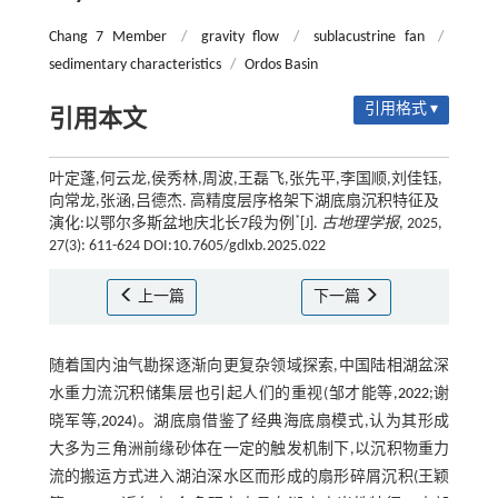
Chang 7 Member
/
gravity flow
/
sublacustrine fan
/
sedimentary characteristics
/
Ordos Basin
引用格式 ▾
引用本文
叶定蓬,何云龙,侯秀林,周波,王磊飞,张先平,李国顺,刘佳钰,
向常龙,张涵,吕德杰. 高精度层序格架下湖底扇沉积特征及
*
演化:以鄂尔多斯盆地庆北长7段为例
[J].
古地理学报
, 2025,
27(3): 611-624 DOI:10.7605/gdlxb.2025.022
上一篇
下一篇
随着国内油气勘探逐渐向更复杂领域探索,中国陆相湖盆深
水重力流沉积储集层也引起人们的重视(邹才能等,
2022
;谢
晓军等,
2024
)。湖底扇借鉴了经典海底扇模式,认为其形成
大多为三角洲前缘砂体在一定的触发机制下,以沉积物重力
流的搬运方式进入湖泊深水区而形成的扇形碎屑沉积(王颖