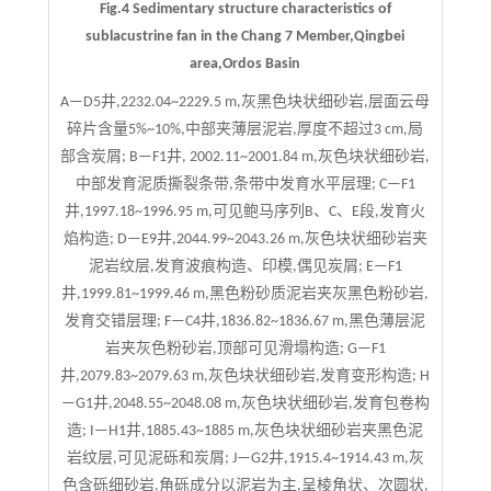
Fig.4 Sedimentary structure characteristics of
sublacustrine fan in the Chang 7 Member,Qingbei
area,Ordos Basin
A—D5井,2232.04~2229.5 m,灰黑色块状细砂岩,层面云母
碎片含量5%~10%,中部夹薄层泥岩,厚度不超过3 cm,局
部含炭屑; B—F1井, 2002.11~2001.84 m,灰色块状细砂岩,
中部发育泥质撕裂条带,条带中发育水平层理; C—F1
井,1997.18~1996.95 m,可见鲍马序列B、C、E段,发育火
焰构造; D—E9井,2044.99~2043.26 m,灰色块状细砂岩夹
泥岩纹层,发育波痕构造、印模,偶见炭屑; E—F1
井,1999.81~1999.46 m,黑色粉砂质泥岩夹灰黑色粉砂岩,
发育交错层理; F—C4井,1836.82~1836.67 m,黑色薄层泥
岩夹灰色粉砂岩,顶部可见滑塌构造; G—F1
井,2079.83~2079.63 m,灰色块状细砂岩,发育变形构造; H
—G1井,2048.55~2048.08 m,灰色块状细砂岩,发育包卷构
造; I—H1井,1885.43~1885 m,灰色块状细砂岩夹黑色泥
岩纹层,可见泥砾和炭屑; J—G2井,1915.4~1914.43 m,灰
色含砾细砂岩,角砾成分以泥岩为主,呈棱角状、次圆状,