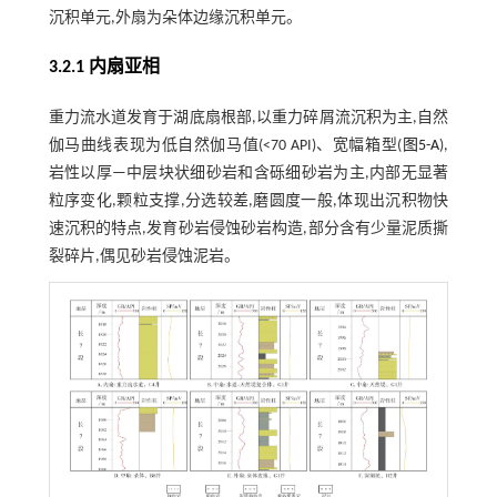
沉积单元,外扇为朵体边缘沉积单元。
3.2.1 内扇亚相
重力流水道发育于湖底扇根部,以重力碎屑流沉积为主,自然
伽马曲线表现为低自然伽马值(<70 API)、宽幅箱型(
图5-A
),
岩性以厚—中层块状细砂岩和含砾细砂岩为主,内部无显著
粒序变化,颗粒支撑,分选较差,磨圆度一般,体现出沉积物快
速沉积的特点,发育砂岩侵蚀砂岩构造,部分含有少量泥质撕
裂碎片,偶见砂岩侵蚀泥岩。