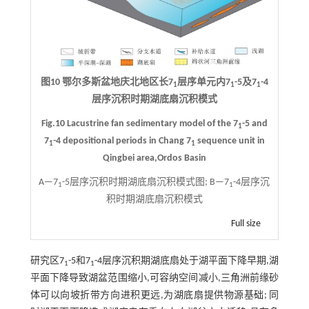
图10 鄂尔多斯盆地庆北地区长7
层序单元内7
-5及7
-4
1
1
1
层序沉积时期湖底扇沉积模式
Fig.10 Lacustrine fan sedimentary model of the 7
-5 and
1
7
-4 depositional periods in Chang 7
sequence unit in
1
1
Qingbei area,Ordos Basin
A—7
-5层序沉积时期湖底扇沉积模式图; B—7
-4层序沉
1
1
积时期湖底扇沉积模式
Full size
研究区7
-5和7
-4层序沉积期湖底扇处于湖平面下降早期,湖
1
1
平面下降导致湖盆范围缩小,可容纳空间减小,三角洲前缘砂
体可以向坡折带方向进积更远,为湖底扇提供物源基础; 同