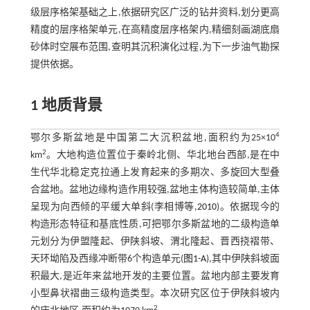
级层序格架基础之上,依据研究区广泛的钻井资料,划分更高
精度的层序格架单元,在高精度层序格架内,精细刻画湖底扇
砂体时空展布范围,查明其沉积演化过程,为下一步油气勘探
提供依据。
1 地质背景
4
鄂尔多斯盆地是中国第二大沉积盆地,面积约为25×10
2
km
。大地构造位置位于秦岭北侧、华北地台西部,是在中
生代华北稳定克拉通上发育起来的多期次、多旋回大型叠
合盆地。盆地边缘构造作用较强,盆地主体构造较简单,主体
呈现为向西倾的平缓大单斜(李相博等,
2010
)。依据现今的
构造形态特征和基底性质,可把鄂尔多斯盆地的二级构造单
元划分为伊盟隆起、伊陕斜坡、渭北隆起、晋西挠褶带、
天环坳陷及西缘冲断带6个构造单元(
图1-A
),其中伊陕斜坡面
积最大,是近年来盆地开发的主要位置。盆地内部主要发育
小型鼻状褶曲三级构造类型。本次研究区位于伊陕斜坡内
2