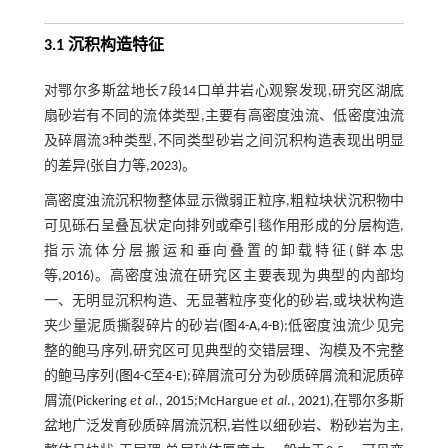
3.1 沉积构造特征
对鄂尔多斯盆地长7段14口单井岩心观察发现,研究区湖底
扇砂岩有不同的流体类型,主要有高密度浊流、低密度浊流
及碎屑流3种类型,不同类型砂岩之间沉积构造表现出明显
的差异(张自力等,
2023
)。
高密度浊流沉积物整体显示微弱正粒序,粗粒块状沉积物中
可见砾石呈叠瓦状定向排列或牵引毯作用形成的分层构造,
指示流体分层搬运和垂向叠置的卸载特征(鲜本忠
等,
2016
)。高密度浊流在研究区主要表现为典型的内部均
一、无明显沉积构造、无显著粒序变化的砂岩,或块状构造
夹少量泥质撕裂碎片的砂岩(
图4-A
,
4-B
);低密度浊流少见完
整的鲍马序列,研究区可见典型的交错层理、沟模及不完整
的鲍马序列(
图4-C
至
4-E
);碎屑流可分为砂质碎屑流和泥质碎
屑流(Pickering
et al
.,
2015
;McHargue
et al
.,
2021
),在鄂尔多斯
盆地广泛发育砂质碎屑流沉积,岩性以细砂岩、粉砂岩为主,