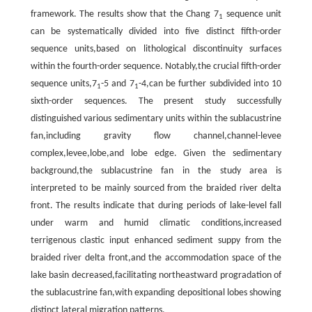
framework. The results show that the Chang 7
sequence unit
1
can be systematically divided into five distinct fifth-order
sequence units,based on lithological discontinuity surfaces
within the fourth-order sequence. Notably,the crucial fifth-order
sequence units,7
-5 and 7
-4,can be further subdivided into 10
1
1
sixth-order sequences. The present study successfully
distinguished various sedimentary units within the sublacustrine
fan,including gravity flow channel,channel-levee
complex,levee,lobe,and lobe edge. Given the sedimentary
background,the sublacustrine fan in the study area is
interpreted to be mainly sourced from the braided river delta
front. The results indicate that during periods of lake-level fall
under warm and humid climatic conditions,increased
terrigenous clastic input enhanced sediment suppy from the
braided river delta front,and the accommodation space of the
lake basin decreased,facilitating northeastward progradation of
the sublacustrine fan,with expanding depositional lobes showing
distinct lateral migration patterns.