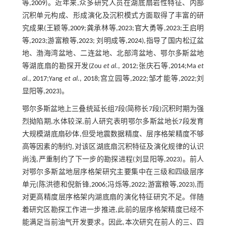
等,
2009
)。近年来,众多研究人员在湖底扇岩性特征、内部
沉积单元构成、形成演化及沉积模式方面取得了丰富的研
究成果(王颖等,
2009
;龚承林等,
2023
;官大勇等,
2023
;王启明
等,
2023
;游富粮等,
2023
; 刘明成等,
2024
),指导了国内松辽盆
地、渤海湾盆地、二连盆地、北部湾盆地、鄂尔多斯盆地
等湖底扇的勘探开发(Zou
et al
.,
2012
;张庆石等,
2014
;Ma
et
al
.,
2017
;Yang
et al
.,
2018
;宫立园等,
2022
;邹才能等,
2022
;刘
显阳等,
2023
)。
鄂尔多斯盆地上三叠统延长组7段(简称长7段)沉积时期为强
烈拗陷期,水体较深,前人研究表明鄂尔多斯盆地长7段发育
大规模湖底扇砂体,但受地震数据精度、层序格架精度不够
高等因素的制约,对该区湖底扇沉积特征及演化规律的认识
尚浅,严重制约了下一步的勘探进程(刘显阳等,
2023
)。前人
对鄂尔多斯盆地层序格架研究主要集中在三级和四级层序
单元(陈洪德和倪新锋,
2006
;冯烁等,
2022
;游富粮等,
2023
),而
对更高精度层序格架内湖底扇的演化特征研究不足。伴随
着研究区勘探工作进一步推进,此前的层序格架精度已经不
能满足当前油气开发要求。因此,本次研究在前人的三、四