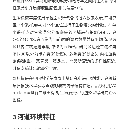
盐度计SX813,其利用溶液的成分和电导率之间内在关系的特
性来分析介质溶液盐度值,测试精度±1%。
生物遗迹丰度使用单位面积所包含的潜穴数来表示,在研究
区74个采样点中,对16个点位进行了生物潜穴的计数。在每
个采样点对生物潜穴分布密集的区域进行拍照识别,计算
2
2~3个预定区域(通常为1 m
)内的潜穴数量并取平均值,记为
2
区域内生物遗迹丰度,单位为ind/m
。研究区造迹生物种类
不同,可以分为甲壳类(如螃蟹)、多毛类(如沙蚕)、两栖鱼类
(如弹涂鱼)、双壳类、腹足类、鸟类所营造的多样性遗迹,
并依次统计出遗迹分异度。
CT扫描是在中国科学院南京土壤研究所进行X射线计算机断
层扫描技术以获取直观的潜穴内部结构信息。后续利用VG
studio Max进行三维重构,对生物潜穴进行渲染以得出其立体
图像。
3 河道环境特征