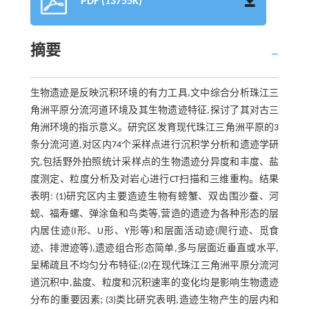
PDF (13755K)
摘要
生物遗迹是反映沉积环境的有力工具,文中综合分析珠江三
角洲平原分流河道环境及其生物遗迹特征,探讨了其对古三
角洲环境的指示意义。研究区发育现代珠江三角洲平原的3
条分流河道,对区内74个采样点进行沉积学分析和遗迹学研
究,包括野外拍照统计采样点的生物遗迹分异度和丰度、盐
度测定、粒度分析及对岩心进行CT扫描和三维重构。结果
表明: (1)研究区内主要造迹生物有螃蟹、双齿围沙蚕、河
蚬、福寿螺、弹涂鱼和鸟类等,营造的遗迹为各种形态的层
内居住迹(I形、U形、Y形等)和层面活动迹(爬行迹、觅食
迹、排泄迹等),遗迹组合形态简单,多与层面近垂直或水平,
呈稀疏且不均匀分布特征;(2)在现代珠江三角洲平原分流河
道沉积中,盐度、粒度和沉积速率的变化均是影响生物遗迹
分布的重要因素; (3)类比研究表明,造迹生物产生的层内和