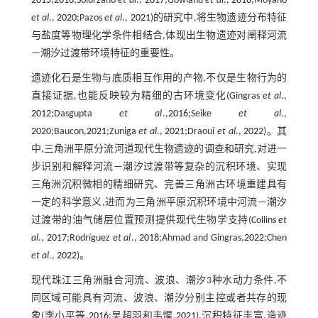
2015
,
2016
;Solórzano
et al
.,
2017
;Gowland
et al
.,
2018
;Moyano
et al
.,
2020
;Pazos
et al
.,
2021
)的研究中,将生物遗迹分布特征
与盐度等物理化学条件相结合,体现出生物遗迹对阐释河流
—潮汐过渡带环境特征的重要性。
遗迹化石是生物与底质相互作用的产物,不仅是生物行为的
直接证据,也能反映较为精细的古环境变化(Gingras
et al
.,
2012
;Dasgupta
et al
.,
2016
;Seike
et al
.,
2020
;Baucon,
2021
;Zuniga
et al
.,
2021
;Draoui
et al
.,
2022
)。其
中,三角洲平原分流河道现代生物遗迹的调查和研究,对进一
步识别和解释河流—潮汐过渡带等复杂的沉积环境、实现
三角洲沉积微相的精细研究、完善三角洲古环境重建具有
一定的科学意义,进而为三角洲平原沉积环境中河流—潮汐
过渡带的油气储层位置预测提供现代生物学支持(Collins
et
al
.,
2017
;Rodríguez
et al
.,
2018
;Ahmad and Gingras,
2022
;Chen
et al
.,
2022
)。
现代珠江三角洲融合河流、波浪、潮汐3种水动力条件,不
同区域可能具有河流、波浪、潮汐分别主控或者共存的现
象(李小平等,
2016
;吴超羽和韦惺,
2021
),沉积特征丰富,造迹