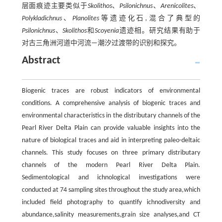
层面痕迹主要类似于
Skolithos
、
Psilonichnus
、
Arenicolites
、
Polykladichnus
、
Planolites
等遗迹化石,混合了典型的
Psilonichnus
、
Skolithos
和
Scoyenia
遗迹相。研究结果有助于
对古三角洲河道中河流—潮汐过渡带的识别和探究。
Abstract
Biogenic traces are robust indicators of environmental
conditions. A comprehensive analysis of biogenic traces and
environmental characteristics in the distributary channels of the
Pearl River Delta Plain can provide valuable insights into the
nature of biological traces and aid in interpreting paleo-deltaic
channels. This study focuses on three primary distributary
channels of the modern Pearl River Delta Plain.
Sedimentological and ichnological investigations were
conducted at 74 sampling sites throughout the study area,which
included field photography to quantify ichnodiversity and
abundance,salinity measurements,grain size analyses,and CT