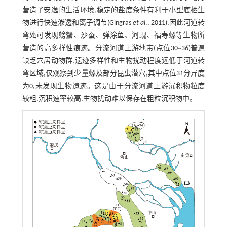
营造了安逸的生活环境,稳定的盐度条件有利于小型底栖生
物进行快速渗透和离子调节(Gingras
et al
.,
2011
),因此河道转
弯处可发现螃蟹、沙蚕、弹涂鱼、河蚬、福寿螺等生物所
营造的高多样性痕迹。分流河道上游地带(点位30~36)普遍
缺乏穴居动物群,遗迹多样性和生物扰动程度远低于河道转
弯区域,仅观察到少量螺及部分昆虫潜穴,其中点位31分异度
为0,未发现生物遗迹。这是由于分流河道上游沉积物粒度
较粗,沉积速率较高,生物扰动难以保存在粗粒沉积物中。