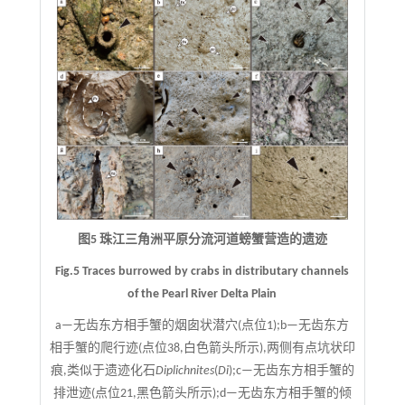
图5 珠江三角洲平原分流河道螃蟹营造的遗迹
Fig.5 Traces burrowed by crabs in distributary channels
of the Pearl River Delta Plain
a—无齿东方相手蟹的烟囱状潜穴(点位1);b—无齿东方
相手蟹的爬行迹(点位38,白色箭头所示),两侧有点坑状印
痕,类似于遗迹化石
Diplichnites
(
Di
);c—无齿东方相手蟹的
排泄迹(点位21,黑色箭头所示);d—无齿东方相手蟹的倾