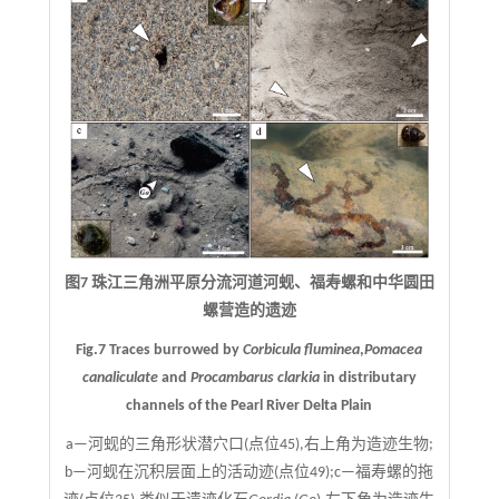
图7 珠江三角洲平原分流河道河蚬、福寿螺和中华圆田
螺营造的遗迹
Fig.7 Traces burrowed by
Corbicula fluminea
,
Pomacea
canaliculate
and
Procambarus clarkia
in distributary
channels of the Pearl River Delta Plain
a—河蚬的三角形状潜穴口(点位45),右上角为造迹生物;
b—河蚬在沉积层面上的活动迹(点位49);c—福寿螺的拖