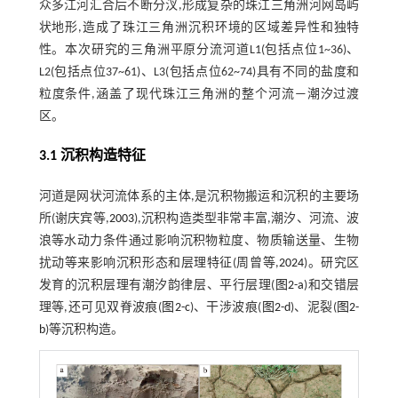
众多江河汇合后不断分汊,形成复杂的珠江三角洲河网岛屿
状地形,造成了珠江三角洲沉积环境的区域差异性和独特
性。本次研究的三角洲平原分流河道L1(包括点位1~36)、
L2(包括点位37~61)、L3(包括点位62~74)具有不同的盐度和
粒度条件,涵盖了现代珠江三角洲的整个河流—潮汐过渡
区。
3.1 沉积构造特征
河道是网状河流体系的主体,是沉积物搬运和沉积的主要场
所(谢庆宾等,
2003
),沉积构造类型非常丰富,潮汐、河流、波
浪等水动力条件通过影响沉积物粒度、物质输送量、生物
扰动等来影响沉积形态和层理特征(周曾等,
2024
)。研究区
发育的沉积层理有潮汐韵律层、平行层理(
图2-a
)和交错层
理等,还可见双脊波痕(
图2-c
)、干涉波痕(
图2-d
)、泥裂(
图2-
b
)等沉积构造。