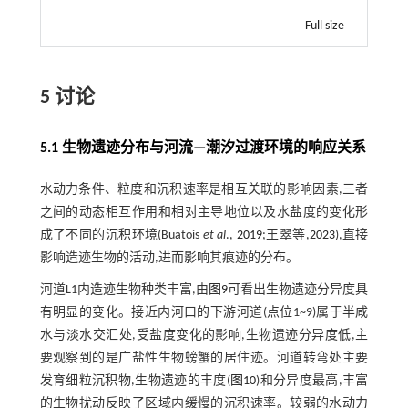
Full size
5 讨论
5.1 生物遗迹分布与河流—潮汐过渡环境的响应关系
水动力条件、粒度和沉积速率是相互关联的影响因素,三者
之间的动态相互作用和相对主导地位以及水盐度的变化形
成了不同的沉积环境(Buatois
et al
.,
2019
;王翠等,
2023
),直接
影响造迹生物的活动,进而影响其痕迹的分布。
河道L1内造迹生物种类丰富,由
图9
可看出生物遗迹分异度具
有明显的变化。接近内河口的下游河道(点位1~9)属于半咸
水与淡水交汇处,受盐度变化的影响,生物遗迹分异度低,主
要观察到的是广盐性生物螃蟹的居住迹。河道转弯处主要
发育细粒沉积物,生物遗迹的丰度(
图10
)和分异度最高,丰富
的生物扰动反映了区域内缓慢的沉积速率。较弱的水动力