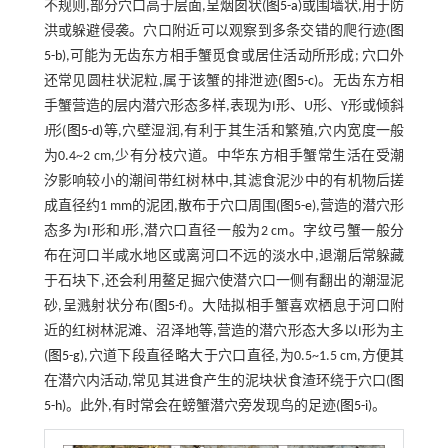
不规则,部分穴口高于层面,呈烟囱状(
图5-a
)或围墙状,用于防
洪或躲避侵袭。穴口附近可以观察到多条交错的爬行迹(
图
5-b
),可能为无齿东方相手蟹觅食或居住活动所形成; 穴口外
还常见圆柱状泥粒,属于该蟹的排泄迹(
图5-c
)。无齿东方相
手蟹营造的层内潜穴形态多样,表现为I形、U形、Y形或倾斜
J形(
图5-d
)等,穴壁湿润,有利于其生活和繁殖,穴内宽度一般
为0.4~2 cm,少有分枝穴道。中华东方相手蟹常生活在受潮
汐影响较小的潮间带红树林中,其滤食泥沙中的有机物后搓
成直径约1 mm的泥团,散布于穴口周围(
图5-e
),营造的潜穴形
态多为I形和J形,潜穴口直径一般为2 cm。字纹弓蟹一般分
布在河口半咸水地区或离河口不远的淡水中,退潮后常躲藏
于石块下,还会利用鳌足掘穴使潜穴口一侧有翻出的潮湿泥
砂,呈溅射状分布(
图5-f
)。大陆拟相手蟹喜欢栖息于河口附
近的红树林泥滩、沼泽地等,营造的潜穴形态大多以I形为主
(
图5-g
),穴道下段直径略大于穴口直径,为0.5~1.5 cm,方便其
在潜穴内活动,常见其进食产生的泥块状食渣环绕于穴口(
图
5-h
)。此外,有时常会在螃蟹潜穴旁发现鸟的足迹(
图5-i
)。