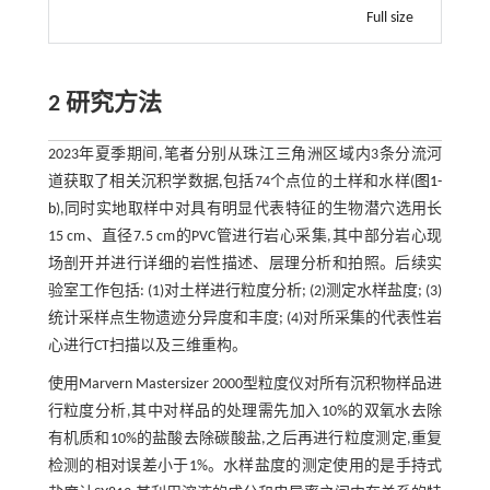
Full size
2 研究方法
2023年夏季期间,笔者分别从珠江三角洲区域内3条分流河
道获取了相关沉积学数据,包括74个点位的土样和水样(
图1-
b
),同时实地取样中对具有明显代表特征的生物潜穴选用长
15 cm、直径7.5 cm的PVC管进行岩心采集,其中部分岩心现
场剖开并进行详细的岩性描述、层理分析和拍照。后续实
验室工作包括: (1)对土样进行粒度分析; (2)测定水样盐度; (3)
统计采样点生物遗迹分异度和丰度; (4)对所采集的代表性岩
心进行CT扫描以及三维重构。
使用Marvern Mastersizer 2000型粒度仪对所有沉积物样品进
行粒度分析,其中对样品的处理需先加入10%的双氧水去除
有机质和10%的盐酸去除碳酸盐,之后再进行粒度测定,重复
检测的相对误差小于1%。水样盐度的测定使用的是手持式