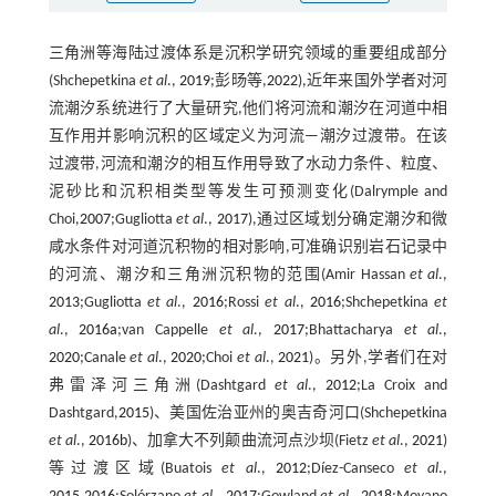
三角洲等海陆过渡体系是沉积学研究领域的重要组成部分
(Shchepetkina
et al
.,
2019
;彭旸等,
2022
),近年来国外学者对河
流潮汐系统进行了大量研究,他们将河流和潮汐在河道中相
互作用并影响沉积的区域定义为河流—潮汐过渡带。在该
过渡带,河流和潮汐的相互作用导致了水动力条件、粒度、
泥砂比和沉积相类型等发生可预测变化(Dalrymple and
Choi,
2007
;Gugliotta
et al
.,
2017
),通过区域划分确定潮汐和微
咸水条件对河道沉积物的相对影响,可准确识别岩石记录中
的河流、潮汐和三角洲沉积物的范围(Amir Hassan
et al
.,
2013
;Gugliotta
et al
.,
2016
;Rossi
et al
.,
2016
;Shchepetkina
et
al
.,
2016a
;van Cappelle
et al
.,
2017
;Bhattacharya
et al
.,
2020
;Canale
et al
.,
2020
;Choi
et al
.,
2021
)。另外,学者们在对
弗雷泽河三角洲(Dashtgard
et al
.,
2012
;La Croix and
Dashtgard,
2015
)、美国佐治亚州的奥吉奇河口(Shchepetkina
et al
.,
2016b
)、加拿大不列颠曲流河点沙坝(Fietz
et al
.,
2021
)
等过渡区域(Buatois
et al
.,
2012
;Díez-Canseco
et al
.,