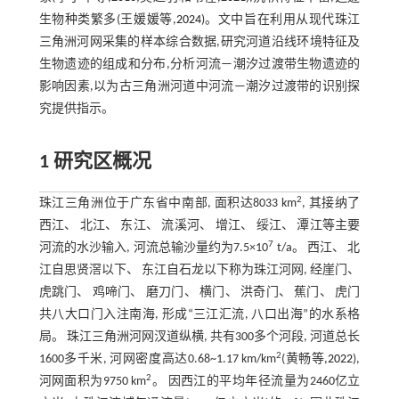
生物种类繁多(王媛媛等,
2024
)。文中旨在利用从现代珠江
三角洲河网采集的样本综合数据,研究河道沿线环境特征及
生物遗迹的组成和分布,分析河流—潮汐过渡带生物遗迹的
影响因素,以为古三角洲河道中河流—潮汐过渡带的识别探
究提供指示。
1 研究区概况
2
珠江三角洲位于广东省中南部, 面积达8033 km
, 其接纳了
西江、 北江、 东江、 流溪河、 增江、 绥江、 潭江等主要
7
河流的水沙输入, 河流总输沙量约为7.5×10
t/a。 西江、 北
江自思贤滘以下、 东江自石龙以下称为珠江河网, 经崖门、
虎跳门、 鸡啼门、 磨刀门、 横门、 洪奇门、 蕉门、 虎门
共八大口门入注南海, 形成“三江汇流, 八口出海”的水系格
局。 珠江三角洲河网汊道纵横, 共有300多个河段, 河道总长
2
1600多千米, 河网密度高达0.68~1.17 km/km
(黄畅等,
2022
),
2
河网面积为9750 km
。 因西江的平均年径流量为2460亿立