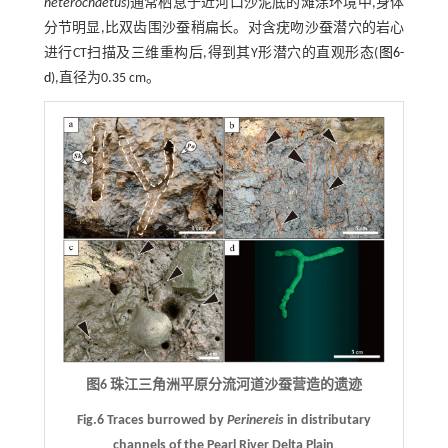
heterochaetus
)通常栖息于近河口沙泥底的滩涂环境中,身体
分节明显,比双齿围沙蚕稍扁长。对含疣吻沙蚕潜穴的岩心
进行CT扫描及三维重构后,得到其Y形潜穴的直观形态(
图6-
d
),直径为0.35 cm。
图6 珠江三角洲平原分流河道沙蚕营造的遗迹
Fig.6 Traces burrowed by
Perinereis
in distributary
channels of the Pearl River Delta Plain