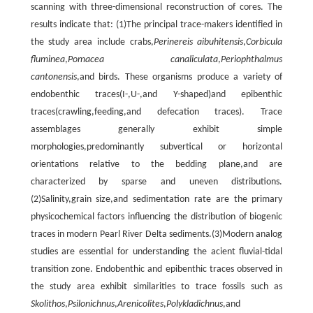
scanning with three-dimensional reconstruction of cores. The
results indicate that: (1)The principal trace-makers identified in
the study area include crabs,
Perinereis aibuhitensis
,
Corbicula
fluminea
,
Pomacea canaliculata
,
Periophthalmus
cantonensis
,and birds. These organisms produce a variety of
endobenthic traces(I-,U-,and Y-shaped)and epibenthic
traces(crawling,feeding,and defecation traces). Trace
assemblages generally exhibit simple
morphologies,predominantly subvertical or horizontal
orientations relative to the bedding plane,and are
characterized by sparse and uneven distributions.
(2)Salinity,grain size,and sedimentation rate are the primary
physicochemical factors influencing the distribution of biogenic
traces in modern Pearl River Delta sediments.(3)Modern analog
studies are essential for understanding the acient fluvial-tidal
transition zone. Endobenthic and epibenthic traces observed in
the study area exhibit similarities to trace fossils such as
Skolithos
,
Psilonichnus
,
Arenicolites
,
Polykladichnus
,and