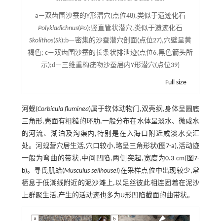
a—双齿围沙蚕的Y形潜穴(点位48),类似于遗迹化石
Polykladichnus
(
Po
);竖直管状潜穴,类似于遗迹化石
Skolithos
(
Sk
);b—密集的沙蚕潜穴剖面(点位27),穴壁呈黄
褐色; c—双齿围沙蚕的长条状排泄迹(点位6,黑色箭头所
示);d—三维重构疣吻沙蚕层内Y形潜穴(点位39)
Full size
河蚬(
Corbicula fluminea
)属于软体动物门,双壳纲,身体呈圆底
三角形,壳面有粗糙的环肋,一般分布在水体呈淡水、微咸水
的河流、湖泊及沟渠内,特别是在入海口附近咸淡水交汇
处。河蚬营穴居生活,穴口较小,略呈三角形状(
图7-a
),活动迹
一般为弯曲的带状,中间凹陷,两侧突起,宽度为0.3 cm(
图7-
b
)。寻氏肌蛤(
Musculus seilhousei
)在采样点位中出现较少,常
栖息于低潮线附近的泥沙滩上,以足丝彼此相连固着在泥沙
上群聚生活,产生的活动迹也多为U形凹陷截面的曲带状。