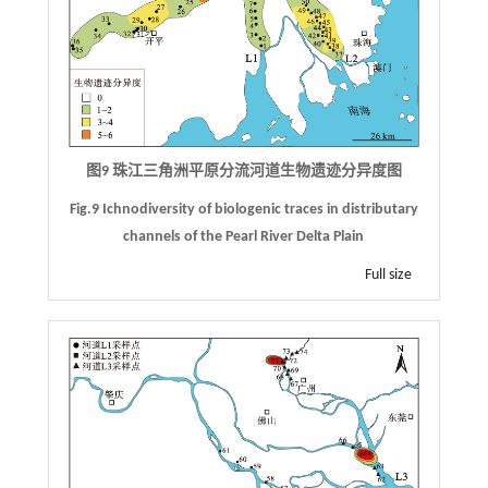
图9 珠江三角洲平原分流河道生物遗迹分异度图
Fig.9 Ichnodiversity of biologenic traces in distributary
channels of the Pearl River Delta Plain
Full size