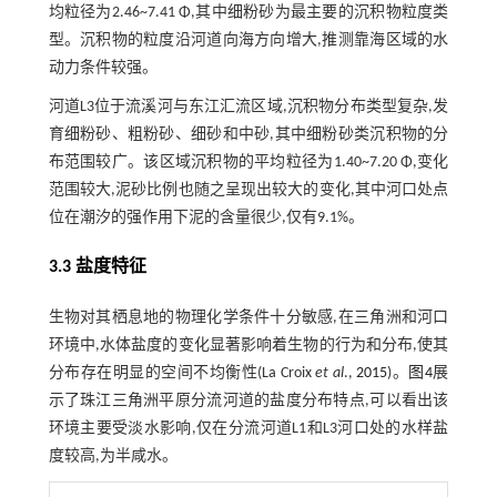
均粒径为2.46~7.41 Φ,其中细粉砂为最主要的沉积物粒度类
型。沉积物的粒度沿河道向海方向增大,推测靠海区域的水
动力条件较强。
河道L3位于流溪河与东江汇流区域,沉积物分布类型复杂,发
育细粉砂、粗粉砂、细砂和中砂,其中细粉砂类沉积物的分
布范围较广。该区域沉积物的平均粒径为1.40~7.20 Φ,变化
范围较大,泥砂比例也随之呈现出较大的变化,其中河口处点
位在潮汐的强作用下泥的含量很少,仅有9.1%。
3.3 盐度特征
生物对其栖息地的物理化学条件十分敏感,在三角洲和河口
环境中,水体盐度的变化显著影响着生物的行为和分布,使其
分布存在明显的空间不均衡性(La Croix
et al
.,
2015
)。
图4
展
示了珠江三角洲平原分流河道的盐度分布特点,可以看出该
环境主要受淡水影响,仅在分流河道L1和L3河口处的水样盐
度较高,为半咸水。