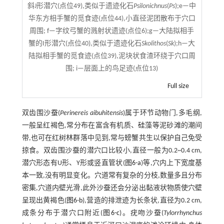
斜J形潜穴(点位49),类似于遗迹化石
Psilonichnus
(
Ps
);e—中
华东方相手蟹的觅食迹(点位44),小直径泥团散布于穴口
周围; f—字纹弓蟹的溅射状遗迹(点位6);g—大陆拟相手
蟹的I形潜穴(点位40),类似于遗迹化石
Skolithos
(
Sk
);h—大
陆拟相手蟹的觅食迹(点位39),泥块状食渣环绕于穴口周
围; i—层面上的鸟足迹(点位13)
Full size
双齿围沙蚕(
Perinereis aibuhitensis
)属于环节动物门,多毛纲,
一般呈红褐色,常分布在富含有机质、硅藻等泥砂滩的潮间
带,也可在红树林群落中见到,常与螃蟹共生以保护自己免受
掠食。双齿围沙蚕的潜穴口比较小,直径一般为0.2~0.4 cm,
潜穴形态有U形、Y形或竖直管状(
图6-a
)等,穴内上下宽度基
本一致,没有明显变化。穴道常有复杂的分枝,数量多且分布
密集,穴道内壁光滑,此外沙蚕还会分泌出黏液状物质使穴壁
呈现出黄褐色(
图6-b
),营造的排泄迹为长条状,直径为0.2 cm,
成条分布于潜穴口附近(
图6-c
)。疣吻沙蚕(
Tylorrhynchus