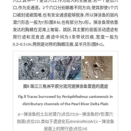
穴口,其中一个是正穴口,作为出入的主通道,另一个是后穴
口,作为支通道。2个穴口分别朝着不同方向,使其即使1个穴
口被封或被围堵,也有安全通道能够脱身,所以弹涂鱼的层内
潜穴形态一般为Y形(
图8-b
),也有部分为U形。弹涂鱼常依靠
发达的胸鳍在泥滩上匍匐、跳跃,其主要的层面活动遗迹有
爬行迹和觅食迹,痕迹中间为1条带状凹痕,宽度一般为
0.2~0.5 cm,两侧是对称的胸鳍压痕,呈半月形(
图8-c
)。
图8 珠江三角洲平原分流河道弹涂鱼营造的遗迹
Fig.8 Traces burrowed by
Periophthalmus cantonensis
in
distributary channels of the Pearl River Delta Plain
a—弹涂鱼的土丘状潜穴(点位21);b—弹涂鱼的Y形潜穴
剖面(点位22),类似于遗迹化石
Arenicolites
(
Ar
);c—弹涂鱼
层面上的爬行迹(点位14)