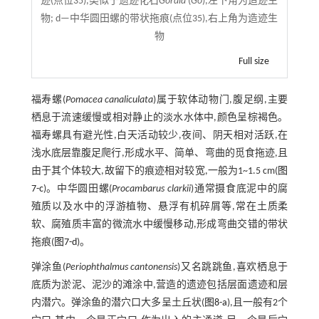
迹(点位35),类似于遗迹化石
Gordia
(
Go
),左下角为造迹生
物; d—中华圆田螺的带状拖痕(点位35),右上角为造迹生
物
Full size
福寿螺(
Pomacea canaliculata
)属于软体动物门,腹足纲,主要
栖息于流速缓慢或相对静止的淡水水体中,颜色呈棕褐色。
福寿螺具有避光性,白天活动较少,夜间、阴天相对活跃,在
浅水底层靠腹足爬行,形成水平、简单、弯曲的觅食拖迹,且
由于其个体较大,故留下的痕迹相对较宽,一般为1~1.5 cm(
图
7-c
)。中华圆田螺(
Procambarus clarkii
)通常摄食底泥中的腐
殖质以及水中的浮游植物、悬浮有机碎屑等,常在土质柔
软、腐殖质丰富的微流水中缓慢移动,形成弯曲交错的带状
拖痕(
图7-d
)。
弹涂鱼(
Periophthalmus cantonensis
)又名跳跳鱼,喜欢栖息于
底质为淤泥、泥沙的滩涂中,营造的遗迹包括层面遗迹和层
内潜穴。弹涂鱼的潜穴口大多呈土丘状(
图8-a
),且一般有2个