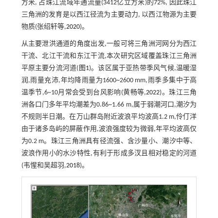
方米, 占珠江流域年通流量(3412亿立方米)的72%, 因此珠江
三角洲的发育是以西江径流为主要动力, 以西江物源为主要
物质(张绍轩等,
2020
)。
从主要泄洪通道的角度出发,一般可将三角洲河网分为西江
干流、北江干流和东江干流,本次研究区域覆盖珠江三角洲
平原主要分流河道(
图1
)。该区属于亚热带季风气候,温暖湿
润,雨量充沛,年均降雨量为1600~2600 mm,雨季多集中于高
温季节,6~10月常会受到台风影响(黄畅等,
2022
)。珠江三角
洲各口门多年平均潮差为0.86~1.66 m,属于弱潮河口,潮汐为
不规则半日潮。在万山群岛附近波浪平均波高1.2 m,伶仃洋
由于诸多岛屿的屏蔽作用,波浪强度较为微弱,年平均波高仅
为0.2 m。珠江三角洲具有径流强、含沙量小、潮汐中等、
波浪作用小的水沙特性,有利于形成多汊且相对稳定的河道
(韦惺和吴超羽,
2018
)。