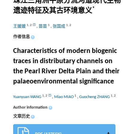
珠江三角洲平原分流河道现代生物
*
遗迹特征及其古环境意义
1
,
2
1
1
,
2
王媛媛
,
苗苗
,
张国成
作者信息
+
Characteristics of modern biogenic
traces in distributary channels on
the Pearl River Delta Plain and their
palaeoenvironmental significance
1
,
2
1
1
,
2
Yuanyuan WANG
,
Miao MIAO
,
Guocheng ZHANG
Author information
+
文章历史
+