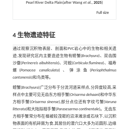
Pearl River Delta Plain(after Wang
et al
.,
2025
)
Full size
4 生物遗迹特征
通过观察沉积物表层、剖面和PVC岩心中的生物和相关遗
迹,发现研究区内主要造迹生物有螃蟹(
Brachyura
)、双齿围
沙蚕(
Perinereis aibuhitensis
)、河蚬(
Corbicula fluminea
)、福寿
螺(
Pomacea canaliculata
)、弹涂鱼(
Periophthalmus
cantonensis
)和鸟类等。
螃蟹(
Brachyura
)广泛分布于分流河道采样点,分异度较高,采
样点中主要可见无齿东方相手蟹(
Orisarma dehaani
)和中华东
方相手蟹(
Orisarma sinense
),部分点位还有字纹弓蟹(
Varuna
litterata
)和大陆拟相手蟹(
Parasesarma continentale
)。无齿东
方相手蟹常分布在植被较茂密的沼泽滩涂或石块下,以沉积
物表面的有机碎屑为食,其居住的潜穴口大多为近圆形,边缘