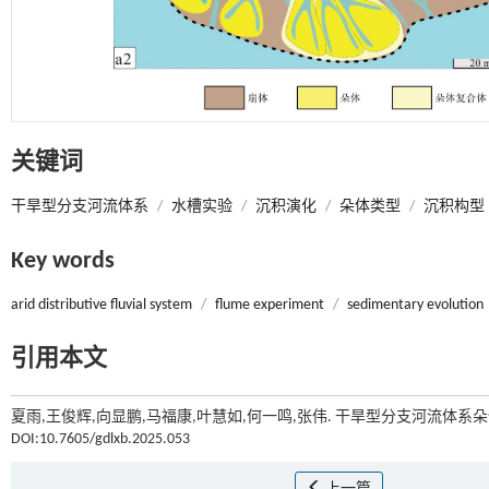
关键词
干旱型分支河流体系
/
水槽实验
/
沉积演化
/
朵体类型
/
沉积构型
Key words
arid distributive fluvial system
/
flume experiment
/
sedimentary evolution
引用本文
夏雨,王俊辉,向显鹏,马福康,叶慧如,何一鸣,张伟. 干旱型分支河流体系
DOI:10.7605/gdlxb.2025.053