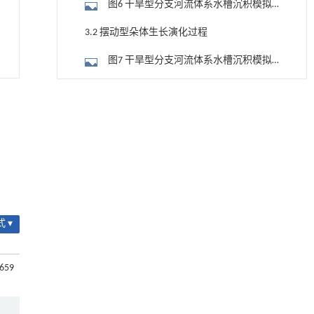
图6 干旱型分支河流体系水槽沉积模拟
育过程
实验中的侧积型朵体内部构型
3.2 摆动型朵体生长演化过程
图7 干旱型分支河流体系水槽沉积模拟
实验中第825~870 min的摆动型朵体生长发
图8 干旱型分支河流体系水槽沉积模拟
用于宽浓度范围高效捕集CO₂及低能耗再生的新
育过程
[1]
实验中的摆动型朵体内部构型
型酮基IPDA相变吸收剂
3.3 加积型朵体生长演化过程
Engineering
. 2026, Vol.58(3): 1-303
图9 干旱型分支河流体系水槽沉积模拟
https://doi.org/10.1016/j.eng.2025.05.008
实验中第405~465 min的加积型朵体及其生
图10 干旱型分支河流体系水槽沉积模拟
内置陶瓷驱动单元的厘米级可重构压电机器人
[2]
长演化
Engineering
. 2026, Vol.58(3): 1-303
实验中的加积型朵体内部构型
4 朵体的分布规律及沉积特征
https://doi.org/10.1016/j.eng.2025.06.043
 ▾
4.1 不同类型朵体的分布规律
地下智能压裂工程技术内涵与进展
[3]
Engineering
. 2026, Vol.58(3): 1-303
图11 干旱型分支河流体系水槽沉积模拟
https://doi.org/10.1016/j.eng.2025.12.024
-659
实验中不同类型朵体在扇体上的分布
4.2 不同类型朵体的沉积特征
常压条件下CO₂与聚乙烯串联催化转化制备可分
[4]
离芳烃
图12 干旱型分支河流体系水槽沉积模拟