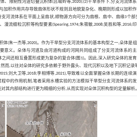
体、限制性河道切叠沉积体(吕峻岭等,
2020
);(2)干旱条件下,分支河流体
与加积作用共存导致扇体形状不规则且地貌复杂化、晚期则形成以加积作
干旱型分支河流体系在平面上呈扇状,顺物源方向可分为扇根、扇中、扇缘3个部
细粒沉积等构型要素(Spearing,
1974
;朱筱敏,
2008
;吴胜和等,
2016
;
体(朱一杰等,
2020
)。作为干旱型分支河流体系的基本构型之一,朵体是
重要意义。朵体与河道及由河道构成的河网共同组成了分支河流体系的主
体之间还相互叠置形成更为复杂的复合体(
图1
)。因此,深入研究朵体的发
然而,以往对朵体的研究多依赖于野外露头、现代沉积以及地下沉积记录
2015
;刘大卫等,
2018
;李相博等,
2021
),导致难以全面掌握朵体长期的连续
过程中的作用机制,笔者采用水槽实验的方法模拟干旱型分支河流体系的发
能对其内部结构进行更为精细的分析,从而实现对朵体沉积构型的定量解析