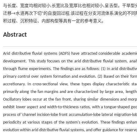
与长度、宽度均相对较小,长宽比及宽厚比也相对较小,呈舌型。干旱型
迁移→水道再次下切”的自旋回过程,该过程在分支河流体系演化的不
积过程、沉积特征、内部构型等具有一定的参考意义。
Abstract
Arid distributive fluvial systems (ADFS) have attracted considerable academi
development. This study focuses on the arid distributive fluvial system, anal
through flume experiments. The findings are as follows: (1) In arid distributiv
primary control over system formation and evolution. (2) Based on their forma
accretionary. In cross-sectional view, these types display characteristic sta
primarily along the fan margins and are characterized by large area, length
Oscillatory lobes occur at the fan front, sharing similar dimensions and mor
exhibit lower aspect and width-to-thickness ratios, with a tongue-shaped geome
process of 'channel incision-lobe front accumulation-lobe lateral migration-l
periodicity at various stages of the system's evolution. These findings enha
evolution within arid distributive fluvial systems, and offer guidance for reserv