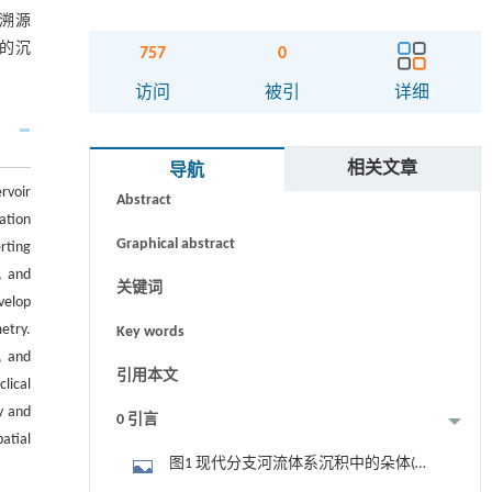
体溯源
的沉
757
0
访问
被引
详细
摘要
相关文章
导航
rvoir
Abstract
ation
Graphical abstract
rting
, and
关键词
velop
etry.
Key words
, and
引用本文
lical
y and
0 引言
atial
图1 现代分支河流体系沉积中的朵体(卫