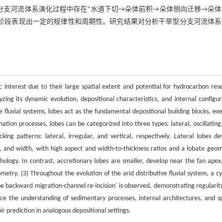
分支河流体系演化过程中存在“水道下切→朵体前积→朵体侧向迁移→朵
同阶段表现出一定的规律性和周期性。研究结果对分析干旱型分支河流体系
c interest due to their large spatial extent and potential for hydrocarbon rese
yzing its dynamic evolution, depositional characteristics, and internal configur
e fluvial systems, lobes act as the fundamental depositional building blocks, exe
tion processes, lobes can be categorized into three types: lateral, oscillating
cking patterns: lateral, irregular, and vertical, respectively. Lateral lobes de
, and width, with high aspect and width-to-thickness ratios and a lobate geom
phology. In contrast, accretionary lobes are smaller, develop near the fan apex
try. (3) Throughout the evolution of the arid distributive fluvial system, a cyc
obe backward migration-channel re-incision' is observed, demonstrating regularit
nce the understanding of sedimentary processes, internal architectures, and sp
oir prediction in analogous depositional settings.