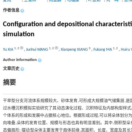
夏雨
,
王俊辉
,
向显鹏
,
马福康
,
叶慧如
,
何一鸣
,
张
作者信息
+
Configuration and depositional characteristi
simulation
1
,
2
1
,
2
3
1
,
2
Yu XIA
,
Junhui WANG
,
Xianpeng XIANG
,
Fukang MA
,
Huiru
Author information
+
文章历史
+
摘要
干旱型分支河流体系规模较大、砂体发育,可形成大规模油气储集层,是
过水槽沉积模拟实验研究了其动态演化过程、沉积特征及内部构型样式。
个体系的形成和发展中占据核心地位。根据形成过程,可以将朵体划分为
向堆叠,朵体的发育位置、规模与形态也具有明显差别。其中,侧积型朵
态偏扇形; 摆动型朵体主要发育于扇体前缘,其面积、长度、宽度及其长