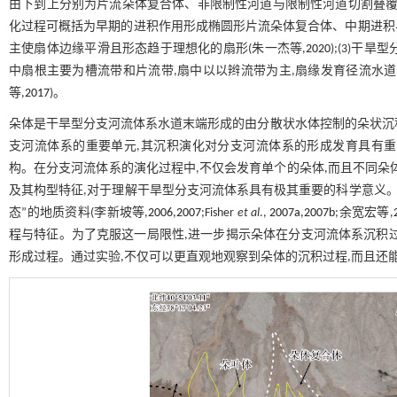
由下到上分别为片流朵体复合体、非限制性河道与限制性河道切割叠覆
化过程可概括为早期的进积作用形成椭圆形片流朵体复合体、中期进积
主使扇体边缘平滑且形态趋于理想化的扇形(朱一杰等,
2020
);(3)
中扇根主要为槽流带和片流带,扇中以以辫流带为主,扇缘发育径流水道、漫流
等,
2017
)。
朵体是干旱型分支河流体系水道末端形成的由分散状水体控制的朵状沉积
支河流体系的重要单元,其沉积演化对分支河流体系的形成发育具有
构。在分支河流体系的演化过程中,不仅会发育单个的朵体,而且不同朵
及其构型特征,对于理解干旱型分支河流体系具有极其重要的科学意义。
态”的地质资料(李新坡等,
2006
,
2007
;Fisher
et al
.,
2007a
,
2007b
;余宽宏等,
程与特征。为了克服这一局限性,进一步揭示朵体在分支河流体系沉积
形成过程。通过实验,不仅可以更直观地观察到朵体的沉积过程,而且还