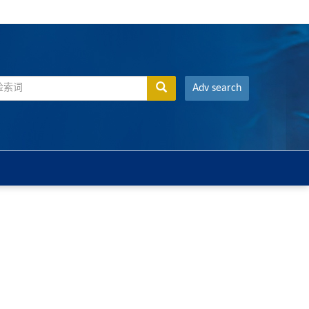
Adv search