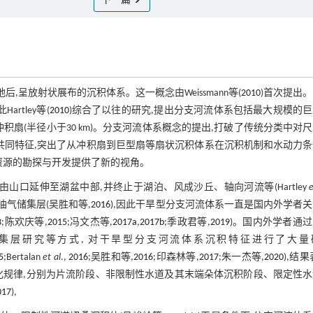
下一篇
一顶点进入盆地后,呈放射状展布的沉积体系。这一概念由Weissmann等(
2010
)首次提出
tley等(
2010
)综合了以往的研究,提出分支河流体系包括最大规模的
规模的冲积扇(半径小于30 km)。分支河流体系概念的提出,打破了传统分类中对
共同特征,突出了从冲积扇到巨型扇等扇状沉积体系在沉积机制和水动力
资源的勘探与开发提供了新的视角。
口延伸至湖盆中部,并终止于湖泊、风成沙丘、轴向河流等(Hartley
e
气储集层(吴胜和等,
2016
),因此干旱型分支河流体系一直是国内外学者
3
;陈欢庆等,
2015
;冯文杰等,
2017a
,
2017b
;季政君等,
2019
)。国内外学者通
集层研究等方式, 对干旱型分支河流体系沉积特征进行了大量
5
;Bertalan
et al
.,
2016
;吴胜和等,
2016
;印森林等,
2017
;朱一杰等,
2020
),结果
演化规律,分别为片流阶段、非限制性水道及其末端朵体沉积阶段、限定性
017
),