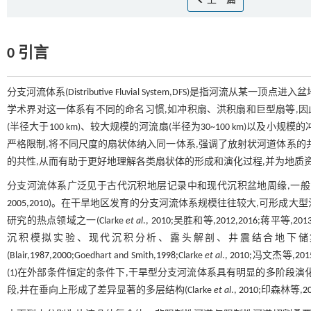
上一篇
0 引言
分支河流体系(Distributive Fluvial System,DFS)是指河流从某
学术界对这一体系有不同的命名习惯,如冲积扇、洪积扇和巨型扇等,因此Har
(半径大于100 km)、较大规模的河流扇(半径为30~100 km)以及小
严格限制,将不同尺度的扇状体纳入同一体系,强调了放射状河道体系的
的共性,从而有助于更好地理解各类扇状体的形成和演化过程,并为地质
分支河流体系广泛见于古代沉积地层记录中和现代沉积盆地周缘,一般由山
2005
,
2010
)。在干旱地区发育的分支河流体系规模往往较大,可形成大型油
研究的热点领域之一(Clarke
et al
.,
2010
;吴胜和等,
2012
,
2016
;蒋平等,
201
沉积模拟实验、现代沉积分析、露头解剖、井震结合地下储
(Blair,
1987
,
2000
;Goedhart and Smith,
1998
;Clarke
et al
.,
2010
;冯文杰等,
201
(1)在外部条件恒定的条件下,干旱型分支河流体系具有明显的多阶段
段,并在垂向上形成了差异显著的多层结构(Clarke
et al
.,
2010
;印森林等,
2