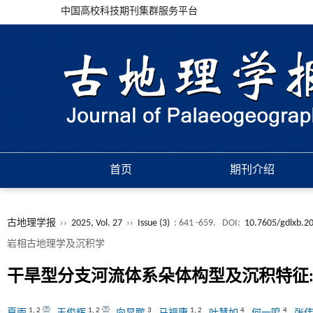
中国高校科技期刊集群服务平台
首页
期刊介绍
古地理学报
››
2025, Vol. 27
››
Issue (3)
: 641 -659.
DOI:
10.7605/gdlxb.2
岩相古地理学及沉积学
干旱型分支河流体系朵体构型及沉积特征
1
,
2
1
,
2
3
1
,
2
4
4