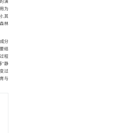
系的演
图18 干旱型分支河流体系水槽沉积模拟
用为
实验中的扇体的坡度变化
6 结论
分,其
印森林
参考文献
组成分
要结
育过程
等“静
演变过
育与
。