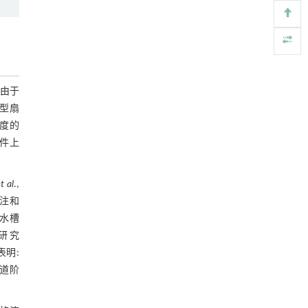
Engineering
. 2026, Vol.58(3): 1-303
实验中不同类型朵体形态特征定量统计
https://doi.org/10.1016/j.eng.2025.12.006
4.3 自旋回过程
基于结构解析与催化机制的混杂酯酶工程改造
[5]
图13 干旱型分支河流体系水槽沉积模拟
及其聚氨酯降解性能强化
实验不同阶段根据扇面地形等高线进行的
Engineering
. 2026, Vol.58(3): 1-303
图14 干旱型分支河流体系水槽沉积模拟
。由于
环形切片
https://doi.org/10.1016/j.eng.2026.02.008
实验中的自旋回过程
巨型扇
5 讨论
尺度的
5.1 朵体的发育模式
条件上
图15 干旱型分支河流体系中的朵体发育
模式
t al
.,
S3−37S73-3 S 7 3 - 3单层切物源片流带剖面图(据冯
关注和
文杰等,2017a)">
过水槽
图16 准噶尔盆地西北缘克拉玛依油田克
研究
拉玛依组 S73-3" role="presentation"
表明:
5.2 自旋回与水动力-地形-沉积耦合效应
style="position: relative;">S3−37S73-3 S 7 3 -
水道阶
图17 干旱型分支河流体系水槽沉积模拟
3单层切物源片流带剖面图(据冯文杰
实验中的扇体地貌差异的变化
等,2017a)