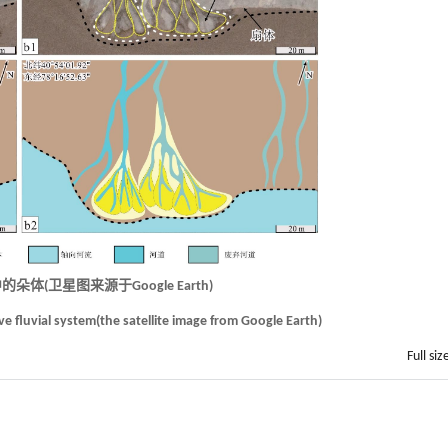
体(卫星图来源于Google Earth)
ve fluvial system(the satellite image from Google Earth)
Full siz