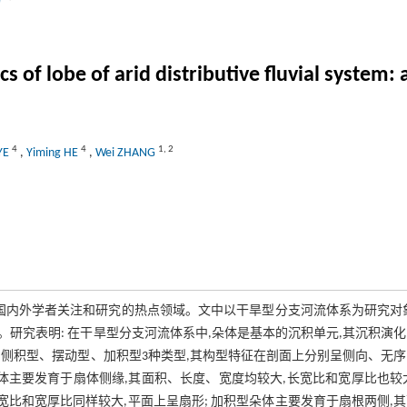
伟
cs of lobe of arid distributive fluvial system
4
4
1
,
2
 YE
,
Yiming HE
,
Wei ZHANG
国内外学者关注和研究的热点领域。文中以干旱型分支河流体系为研究对
研究表明: 在干旱型分支河流体系中,朵体是基本的沉积单元,其沉积演
侧积型、摆动型、加积型3种类型,其构型特征在剖面上分别呈侧向、无
体主要发育于扇体侧缘,其面积、长度、宽度均较大,长宽比和宽厚比也较
宽比和宽厚比同样较大,平面上呈扇形; 加积型朵体主要发育于扇根两侧,