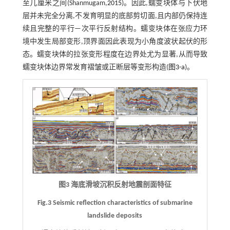
至几厘米之间(Shanmugam,
2015
)。因此,蠕变块体与下伏地
层并未完全分离,不发育明显的底部剪切面,且内部仍保持连
续且完整的平行—次平行反射结构。蠕变块体在张应力环
境中发生局部变形,顶界面因此表现为小角度波状起伏的形
态。蠕变块体的拉张变形程度在边界处尤为显著,从而导致
蠕变块体边界常发育褶皱或正断层等变形构造(
图3-a
)。
图3 海底滑坡沉积反射地震剖面特征
Fig.3 Seismic reflection characteristics of submarine
landslide deposits