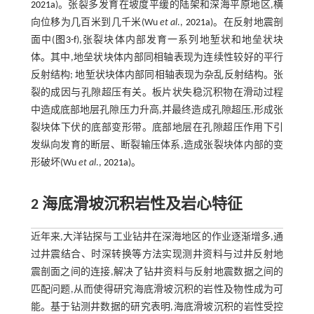
2021a
)。张裂多发育在坡度平缓的陆架和深海平原地区,横
向位移为几百米到几千米(Wu
et al
.,
2021a
)。在反射地震剖
面中(
图3-f
),张裂块体内部发育一系列地堑状和地垒状块
体。其中,地垒状块体内部同相轴表现为连续性较好的平行
反射结构; 地堑状块体内部同相轴表现为杂乱反射结构。张
裂的成因与孔隙超压有关。板片状失稳沉积物在滑动过程
中造成底部地层孔隙压力升高,并最终造成孔隙超压,形成张
裂块体下伏的底部变形带。底部地层在孔隙超压作用下引
发纵向发育的断层、断裂输压体系,造成张裂块体内部的变
形破坏(Wu
et al
.,
2021a
)。
2 海底滑坡沉积岩性及岩心特征
近年来,大洋钻探与工业钻井在深海地区的作业逐渐增多,通
过井震结合、时深转换等方法实现测井资料与过井反射地
震剖面之间的连接,解决了钻井资料与反射地震数据之间的
匹配问题,从而使得研究海底滑坡沉积的岩性及物性成为可
能。基于钻测井数据的研究表明,海底滑坡沉积的岩性受控