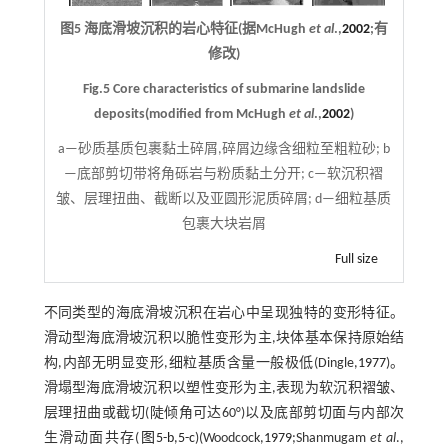
图5 海底滑坡沉积的岩心特征(据McHugh
et al
.,
2002
;有
修改)
Fig.5 Core characteristics of submarine landslide
deposits(modified from McHugh
et al
.,
2002
)
a—砂质基质包裹黏土碎屑,碎屑边缘含细粒至粗粒砂; b
—底部剪切带将角砾岩与粉质黏土分开; c—软沉积褶
皱、层理扭曲、截断以及亚圆形泥质碎屑; d—细粒基质
包裹大块岩屑
Full size
不同类型的海底滑坡沉积在岩心中呈现独特的变形特征。
滑动型海底滑坡沉积以脆性变形为主,块体基本保持原始结
构,内部无明显变形,细粒基质含量一般极低(Dingle,
1977
)。
滑塌型海底滑坡沉积以塑性变形为主,表现为软沉积褶皱、
层理扭曲或截切(陡倾角可达60°)以及底部剪切面与内部次
生滑动面共存(
图5-b
,
5-c
)(Woodcock,
1979
;Shanmugam
et al
.,