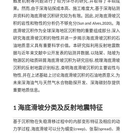
触发机制等问题进行了较为详尽的研究,并取得了丰硕成
果。然而,由于深海钻探成本高、施工难度大,基于深海钻测
井资料的海底滑坡沉积研究较为有限。因此,对海底滑坡沉
积的岩性和物性的分析仍不够充分(Sun and Alves,
2020
)。海
底滑坡沉积作为全球深海地区沉积物的重要组成部分,深入
研究海底滑坡沉积的物性并进一步揭示海底滑坡沉积的石
油地质意义具有重要科学价值。本研究拟利用反射地震数
据与近年来文献中公开发表的钻测井数据,以陆架、陆坡为
物源区的硅质碎屑海底滑坡沉积为研究目标,梳理海底滑坡
沉积的反射地震识别标志,查明海底滑坡沉积的主要岩性与
物性,并在上述基础上讨论海底滑坡沉积的石油地质意义,为
未来深海油气与天然气水合物勘探开发、深海碳封存提供
重要地质信息。
1 海底滑坡分类及反射地震特征
基于沉积物在失稳滑移过程中的内部变形特征及相应的动
力学过程,海底滑坡可以分为蠕变(creep)、张裂(spread)、滑