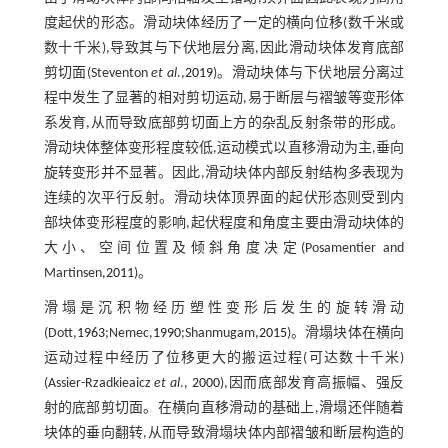
度起伏的形态。滑动块体经历了一定的横向位移(数千米或
数十千米),导致其与下伏地层分离,因此滑动块体发育底部
剪切面(Steventon
et al
.,
2019
)。滑动块体与下伏地层分离过
程中发生了显著的相对剪切运动,易于断层与褶皱等变形体
系发育,从而导致底部剪切面上方的杂乱反射条带的形成。
滑动块体整体变形程度较低,运动模式以直移滑动为主,垂向
旋转变形并不显著。因此,滑动块体内部反射结构多表现为
连续的次平行反射。滑动块体顶界面的起伏形态则受到内
部块体变形程度的影响,起伏程度和角度主要由滑动块体的
大小、空间位置及倾斜角度决定(Posamentier and
Martinsen,
2011
)。
滑塌是沉积物经历塑性变形后发生的旋转滑动
(Dott,
1963
;Nemec,
1990
;Shanmugam,
2015
)。滑塌块体在横向
运动过程中经历了位移更大的搬运过程(可达数十千米)
(Assier-Rzadkieaicz
et al
.,
2000
),因而底部发育高振幅、强反
射的底部剪切面。在横向直移滑动的基础上,滑塌还伴随着
块体的垂向翻转,从而导致滑塌块体内部褶皱和断层构造的