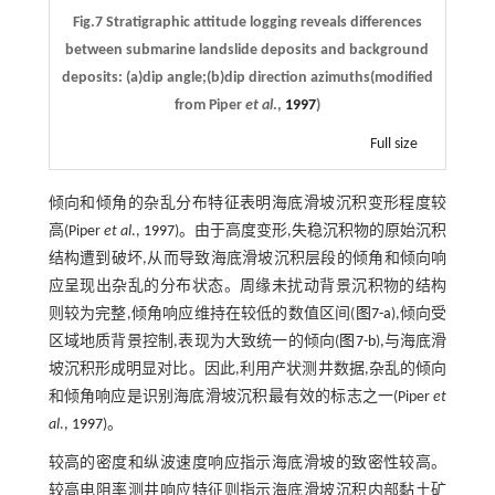
Fig.7 Stratigraphic attitude logging reveals differences
between submarine landslide deposits and background
deposits: (a)dip angle;(b)dip direction azimuths(modified
from Piper
et al
.,
1997
)
Full size
倾向和倾角的杂乱分布特征表明海底滑坡沉积变形程度较
高(Piper
et al
.,
1997
)。由于高度变形,失稳沉积物的原始沉积
结构遭到破坏,从而导致海底滑坡沉积层段的倾角和倾向响
应呈现出杂乱的分布状态。周缘未扰动背景沉积物的结构
则较为完整,倾角响应维持在较低的数值区间(
图7-a
),倾向受
区域地质背景控制,表现为大致统一的倾向(
图7-b
),与海底滑
坡沉积形成明显对比。因此,利用产状测井数据,杂乱的倾向
和倾角响应是识别海底滑坡沉积最有效的标志之一(Piper
et
al
.,
1997
)。
较高的密度和纵波速度响应指示海底滑坡的致密性较高。
较高电阻率测井响应特征则指示海底滑坡沉积内部黏土矿