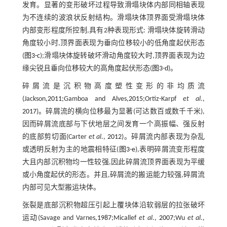
发育。显著的变形破坏过程导致滑塌块体内部同相轴表现
为不连续的波浪状反射结构。滑塌块体顶界面受滑塌块体
内部变形程度所控制,具有2种表现形式: 滑塌块体旋转滑动
角度较小时,顶界面表现为垂向位移较小的低角度起伏形态
(
图3-c
);滑塌块体旋转破坏滑动角度较大时,顶界面表现为边
缘尖锐且垂向位移较大的高角度起伏形态(
图3-d
)。
碎屑流是沉积物高度塑性变形的非均质流
(Jackson,
2011
;Gamboa and Alves,
2015
;Ortiz-Karpf
et al
.,
2017
)。碎屑流的横向位移最为显著(可达数百或数千千米),
因而碎屑流底部与下伏地层之间发育一个高振幅、强反射
的底部剪切面(Carter
et al
.,
2012
)。碎屑流内部表现为杂乱
或透明反射为主的地震相特征(
图3-e
),表明碎屑流变形程度
大且内部沉积物均一性较强,因此碎屑流顶界面表现为平缓
或小角度起伏的形态。并且,碎屑流的搬运能力较强,碎屑流
内部可见大型搬运块体。
张裂是底部沉积物超压引起上覆块体沿软弱层的拉张破坏
运动(Savage and Varnes,
1987
;Micallef
et al
.,
2007
;Wu
et al
.,