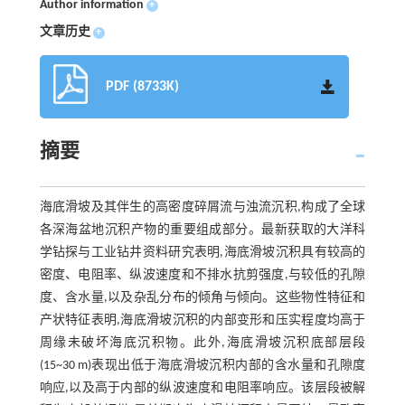
Author information
+
文章历史
+
PDF (8733K)
摘要
海底滑坡及其伴生的高密度碎屑流与浊流沉积,构成了全球
各深海盆地沉积产物的重要组成部分。最新获取的大洋科
学钻探与工业钻井资料研究表明,海底滑坡沉积具有较高的
密度、电阻率、纵波速度和不排水抗剪强度,与较低的孔隙
度、含水量,以及杂乱分布的倾角与倾向。这些物性特征和
产状特征表明,海底滑坡沉积的内部变形和压实程度均高于
周缘未破坏海底沉积物。此外,海底滑坡沉积底部层段
(15~30 m)表现出低于海底滑坡沉积内部的含水量和孔隙度
响应,以及高于内部的纵波速度和电阻率响应。该层段被解