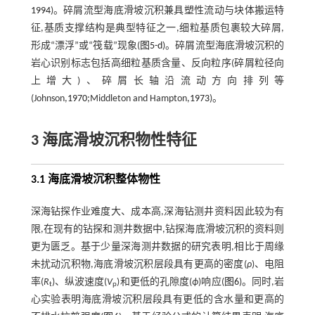
1994
)。碎屑流型海底滑坡沉积兼具塑性流动与块体搬运特
征,基质支撑结构是典型特征之一,细粒基质包裹较大碎屑,
形成“漂浮”或“筏载”现象(
图5-d
)。碎屑流型海底滑坡沉积的
岩心识别标志包括高细粒基质含量、反向粒序(碎屑粒径向
上增大)、碎屑长轴沿流动方向排列等
(Johnson,
1970
;Middleton and Hampton,
1973
)。
3 海底滑坡沉积物性特征
3.1 海底滑坡沉积整体物性
深海钻探作业难度大、成本高,深海钻测井资料因此较为有
限,在现有的钻探和测井数据中,钻探海底滑坡沉积的资料则
更为匮乏。基于少量深海测井数据的研究表明,相比于周缘
未扰动沉积物,海底滑坡沉积层段具有更高的密度(
ρ
)、电阻
率(
R
)、纵波速度(
V
)和更低的孔隙度(
ϕ
)响应(
图6
)。同时,岩
t
p
心实验表明海底滑坡沉积层段具有更低的含水量和更高的