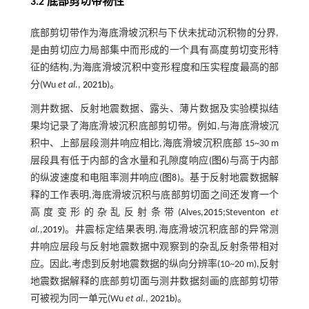
3.2 底部剪切带物性
底部剪切带作为海底滑坡沉积与下伏未扰动沉积物的分界,
是由剪切应力局部集中而形成的一个具有高度剪切变形特
征的结构,为海底滑坡沉积中变形程度和压实程度最高的部
分(Wu
et al
.,
2021b
)。
测井数据、反射地震数据、露头、薄片数据及实验模拟结
果均记录了海底滑坡沉积底部剪切带。例如,与海底滑坡沉
积中、上部层段测井响应相比,海底滑坡沉积底部 15~30 m
层段具有低于内部的含水量和孔隙度响应(
图6
)与高于内部
的纵波速度和电阻率测井响应(
图8
)。基于反射地震数据解
释的工作表明,海底滑坡沉积与底部剪切面之间还发育一个
高度变形的杂乱反射条带(Alves,
2015
;Steventon
et
al
.,
2019
)。井震标定结果表明,海底滑坡沉积底部的异常测
井响应层段与反射地震数据中观察到的杂乱反射条带相对
应。因此,考虑到反射地震数据的纵向分辨率(10~20 m),反射
地震数据解释的底部剪切面与测井数据刻画的底部剪切带
可被视为同一单元(Wu
et al
.,
2021b
)。