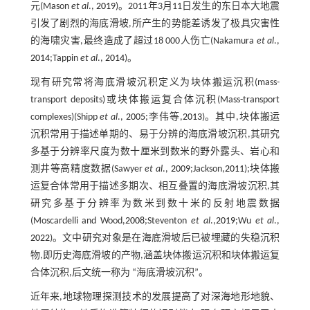
元(Mason
et al
.,
2019
)。2011年3月11日发生的东日本大地震
引发了剧烈的海底滑坡,所产生的势能差诱发了极具灾害性
的海啸灾害,最终造成了超过18 000人伤亡(Nakamura
et al
.,
2014
;Tappin
et al
.,
2014
)。
现有研究常将海底滑坡沉积定义为块体搬运沉积(mass-
transport deposits)或块体搬运复合体沉积(Mass-transport
complexes)(Shipp
et al
.,
2005
;李伟等,
2013
)。其中,块体搬运
沉积常用于描述单期的、易于分辨的海底滑坡沉积,其研究
多基于分辨率尺度为数十厘米到数米的野外露头、岩心和
测井等高精度数据(Sawyer
et al
.,
2009
;Jackson,
2011
);块体搬
运复合体常用于描述多期次、相互叠置的海底滑坡沉积,其
研究多基于分辨率为数米到数十米的反射地震数据
(Moscardelli and Wood,
2008
;Steventon
et al
.,
2019
;Wu
et al
.,
2022
)。文中研究对象是在海底滑坡后已被埋藏的失稳沉积
物,即历史海底滑坡的产物,涵盖块体搬运沉积和块体搬运复
合体沉积,后文统一称为 “海底滑坡沉积”。
近年来,地球物理探测技术的发展提高了对深海地形地貌、