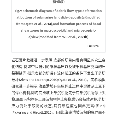
有修改)
Fig.9 Schematic diagram of debris flow-type deformation
at bottom of submarine landslide deposits(a)(modified
from Ogata
et al
.,
2014
),and formation process of basal
shear zones in macroscopic(b)and microscopic(c-
e)view(modified from Wu
et al
.,
2021b
)
Full size
岩石薄片数据进一步表明,底部剪切带内发育明显的次生变
化结构,例如带状排列的细粒基质以及被细粒基质充填的压
裂裂缝等,指示底部剪切带在流体超压的条件下发生了剪切
破坏(Alves and Lourenço,
2010
;Ogata
et al
.,
2014
)。实验模拟
研究进一步揭示,海底滑坡在失稳停止过程中遵循从上至下
的停止机制,即海底滑坡上部沉积物先于底部沉积物停止失
稳,底部沉积物在上部沉积物停止失稳后仍会持续运移,剪切
应力仍处于较高的状态,其变形程度也因此更高(
图9-b
)
(Pickering and Hiscott,
2015
)。因此,海底滑坡沉积的底界面不