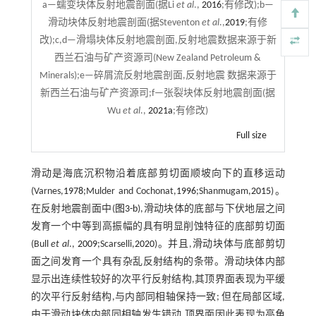
a—蠕变块体反射地震剖面(据Li
et al
.,
2016
;有修改);b—
滑动块体反射地震剖面(据Steventon
et al
.,
2019
;有修
改);c,d—滑塌块体反射地震剖面,反射地震数据来源于新
西兰石油与矿产资源司(New Zealand Petroleum &
Minerals);e—碎屑流反射地震剖面,反射地震 数据来源于
新西兰石油与矿产资源司;f—张裂块体反射地震剖面(据
Wu
et al
.,
2021a
;有修改)
Full size
滑动是海底沉积物沿着底部剪切面顺坡向下的直移运动
(Varnes,
1978
;Mulder and Cochonat,
1996
;Shanmugam,
2015
)。
在反射地震剖面中(
图3-b
),滑动块体的底部与下伏地层之间
发育一个中等到高振幅的具有明显削蚀特征的底部剪切面
(Bull
et al
.,
2009
;Scarselli,
2020
)。并且,滑动块体与底部剪切
面之间发育一个具有杂乱反射结构的条带。滑动块体内部
显示出连续性较好的次平行反射结构,其顶界面表现为平缓
的次平行反射结构,与内部同相轴保持一致; 但在局部区域,
由于滑动块体内部同相轴发生错动,顶界面因此表现为高角