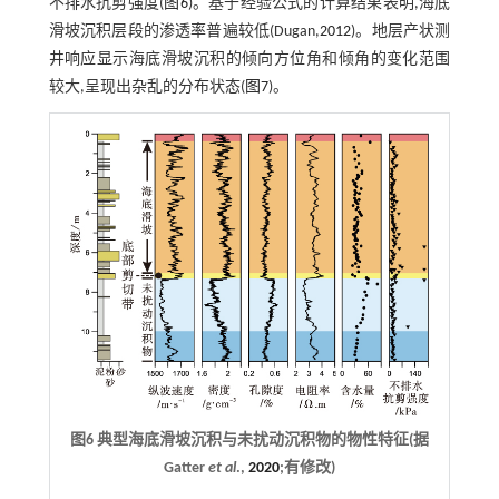
不排水抗剪强度(
图6
)。基于经验公式的计算结果表明,海底
滑坡沉积层段的渗透率普遍较低(Dugan,
2012
)。地层产状测
井响应显示海底滑坡沉积的倾向方位角和倾角的变化范围
较大,呈现出杂乱的分布状态(
图7
)。
图6 典型海底滑坡沉积与未扰动沉积物的物性特征(据
Gatter
et al
.,
2020
;有修改)