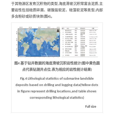
于其物源区发育沉积物的类型,海底滑坡沉积常富含泥质,主
要岩性包括硅质碎屑、碳酸盐软泥、硅藻软泥等类型,内部
多含粉砂或砂质块体(
图4
)。
图4 基于钻井数据的海底滑坡沉积岩性统计(图中黄色圆
点代表钻测井点位,表为相应的岩性统计结果)
Fig.4 Lithological statistics of submarine landslide
deposits based on drilling and logging data(Yellow dots
in figure represent drilling locations,and table shows
corresponding lithological statistics)
Full size