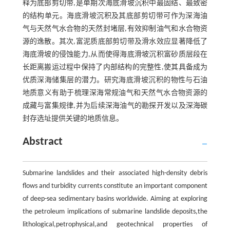
释为底部剪切带,是单期次海底滑坡沉积中最固结、最致密
的结构单元。海底滑坡沉积及其底部剪切带可作为深海油
气与天然气水合物的天然封堵层,有效抑制油气和水合物资
源的逸散。其次,富泥质底部剪切带及滑水效应显著降低了
海底滑坡的侵蚀能力,从而使得海底滑坡沉积富砂质层段在
长距离搬运过程中保持了内部结构的完整性,使其具备成为
优质深海储集层的潜力。研究海底滑坡沉积的物性与石油
地质意义有助于梳理深海常规油气和天然气水合物资源的
成藏与富集规律,并为后续深海油气的勘探开发以及深海碳
封存选址提供关键的地质信息。
Abstract
Submarine landslides and their associated high-density debris
flows and turbidity currents constitute an important component
of deep-sea sedimentary basins worldwide. Aiming at exploring
the petroleum implications of submarine landslide deposits,the
lithological,petrophysical,and geotechnical properties of