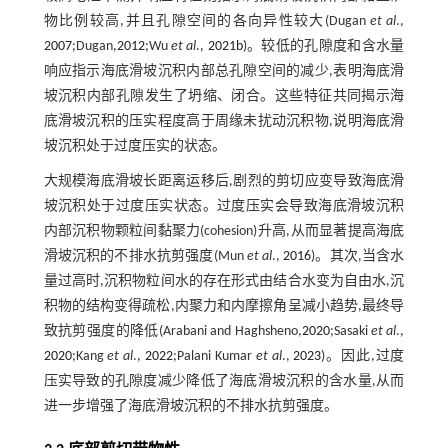
物比例较高,并且孔隙空间的各向异性较大(Dugan
et al
.,
2007
;Dugan,
2012
;Wu
et al
.,
2021b
)。较低的孔隙度和含水量
响应指示海底滑坡沉积内部总孔隙空间的减少,表明海底滑
坡沉积内部孔隙发生了坍缩、闭合。这些特征共同揭示海
底滑坡沉积的压实程度高于周缘未扰动沉积物,说明海底滑
坡沉积处于过度压实的状态。
大规模海底滑坡长距离运移后,剧烈的剪切应变导致海底滑
坡沉积处于过度压实状态。过度压实会导致海底滑坡沉积
内部沉积物颗粒间黏聚力(cohesion)升高,从而显著提高海底
滑坡沉积的不排水抗剪强度(Mun
et al
.,
2016
)。其次,当含水
量过高时,沉积物粒间水的存在形式由结合水变为自由水,沉
积物的结构变得疏松,内聚力和内摩擦角呈减小趋势,最终导
致抗剪强度的降低(Arabani and Haghsheno,
2020
;Sasaki
et al
.,
2020
;Kang
et al
.,
2022
;Palani Kumar
et al
.,
2023
)。因此,过度
压实导致的孔隙度减少降低了海底滑坡沉积的含水量,从而
进一步增强了海底滑坡沉积的不排水抗剪强度。