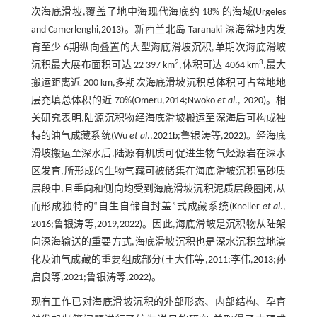
次海底滑坡,覆盖了地中海现代海底约 18% 的海域(Urgeles
and Camerlenghi,
2013
)。新西兰北岛 Taranaki 深海盆地内发
育至少 6期纵向叠置的大型海底滑坡沉积,单期次海底滑坡
2
3
沉积最大展布面积可达 22 397 km
,体积可达 4064 km
,最大
搬运距离近 200 km,多期次海底滑坡沉积总体积可占盆地地
层充填总体积的近 70%(Omeru,
2014
;Nwoko
et al
.,
2020
)。相
关研究表明,陆源沉积物经海底滑坡搬运至深海后可构成独
特的油气成藏系统(Wu
et al
.,
2021b
;鲁银涛等,
2022
)。经海底
滑坡搬运至深水后,陆源有机质可促进生物气烃源岩在深水
区发育,所形成的生物气藏可被储集在海底滑坡沉积富砂质
层段中,且垂向和侧向均受到海底滑坡沉积泥质层段圈闭,从
而形成独特的“自生自储自封盖”式成藏系统(Kneller
et al
.,
2016
;鲁银涛等,
2019
,
2022
)。因此,海底滑坡是沉积物从陆架
向深海输送的重要方式,海底滑坡沉积也是深水沉积盆地演
化及油气成藏的重要组成部分(王大伟等,
2011
;李伟,
2013
;孙
启良等,
2021
;鲁银涛等,
2022
)。
现有工作已对海底滑坡沉积的外部形态、内部结构、孕育