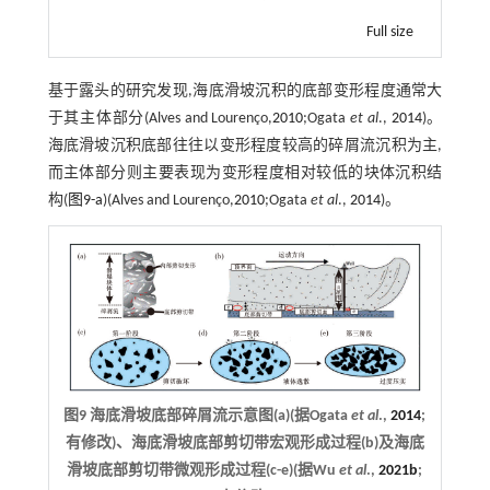
Full size
基于露头的研究发现,海底滑坡沉积的底部变形程度通常大
于其主体部分(Alves and Lourenço,
2010
;Ogata
et al
.,
2014
)。
海底滑坡沉积底部往往以变形程度较高的碎屑流沉积为主,
而主体部分则主要表现为变形程度相对较低的块体沉积结
构(
图9-a
)(Alves and Lourenço,
2010
;Ogata
et al
.,
2014
)。
图9 海底滑坡底部碎屑流示意图(a)(据Ogata
et al
.,
2014
;
有修改)、海底滑坡底部剪切带宏观形成过程(b)及海底
滑坡底部剪切带微观形成过程(c-e)(据Wu
et al
.,
2021b
;