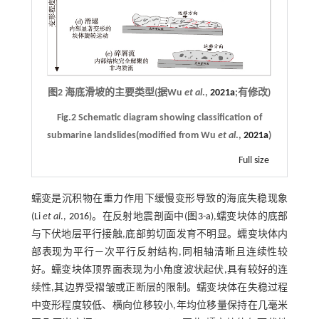
图2 海底滑坡的主要类型(据Wu
et al
.,
2021a
;有修改)
Fig.2 Schematic diagram showing classification of
submarine landslides(modified from Wu
et al
.,
2021a
)
Full size
蠕变是沉积物在重力作用下缓慢变形导致的海底失稳现象
(Li
et al
.,
2016
)。在反射地震剖面中(
图3-a
),蠕变块体的底部
与下伏地层平行接触,底部剪切面发育不明显。蠕变块体内
部表现为平行—次平行反射结构,同相轴清晰且连续性较
好。蠕变块体顶界面表现为小角度波状起伏,具有较好的连
续性,其边界受褶皱或正断层的限制。蠕变块体在失稳过程
中变形程度较低、横向位移较小,年均位移量保持在几毫米