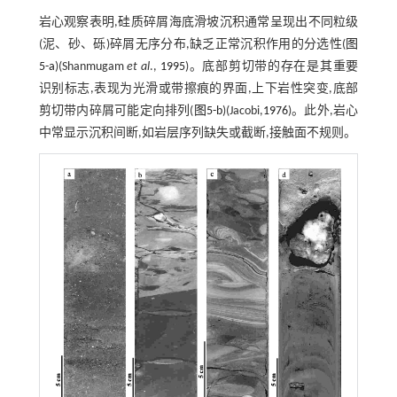
岩心观察表明,硅质碎屑海底滑坡沉积通常呈现出不同粒级
(泥、砂、砾)碎屑无序分布,缺乏正常沉积作用的分选性(
图
5-a
)(Shanmugam
et al
.,
1995
)。底部剪切带的存在是其重要
识别标志,表现为光滑或带擦痕的界面,上下岩性突变,底部
剪切带内碎屑可能定向排列(
图5-b
)(Jacobi,
1976
)。此外,岩心
中常显示沉积间断,如岩层序列缺失或截断,接触面不规则。