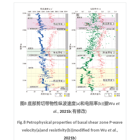
图8 底部剪切带物性纵波速度(a)和电阻率(b)(据Wu
et
al
.,
2021b
;有修改)
Fig.8 Petrophysical properties of basal shear zone P-wave
velocity(a)and resistivity(b)(modified from Wu
et al
.,
2021b
)