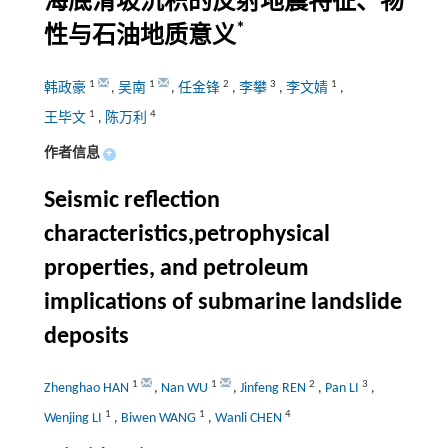
海底滑坡沉积的反射地震特征、物
*
性与石油地质意义
1
1
2
3
1
韩政豪
,
吴南
,
任金锋
,
李攀
,
李文婧
,
1
4
王毕文
,
陈万利
作者信息
+
Seismic reflection
characteristics,petrophysical
properties, and petroleum
implications of submarine landslide
deposits
1
1
2
3
Zhenghao HAN
,
Nan WU
,
Jinfeng REN
,
Pan LI
,
1
1
4
Wenjing LI
,
Biwen WANG
,
Wanli CHEN