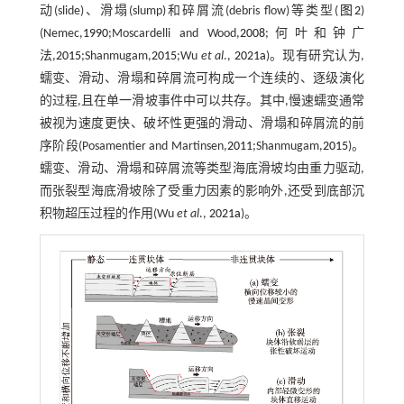
动(slide)、滑塌(slump)和碎屑流(debris flow)等类型(
图2
)
(Nemec,
1990
;Moscardelli and Wood,
2008
;何叶和钟广
法,
2015
;Shanmugam,
2015
;Wu
et al
.,
2021a
)。现有研究认为,
蠕变、滑动、滑塌和碎屑流可构成一个连续的、逐级演化
的过程,且在单一滑坡事件中可以共存。其中,慢速蠕变通常
被视为速度更快、破坏性更强的滑动、滑塌和碎屑流的前
序阶段(Posamentier and Martinsen,
2011
;Shanmugam,
2015
)。
蠕变、滑动、滑塌和碎屑流等类型海底滑坡均由重力驱动,
而张裂型海底滑坡除了受重力因素的影响外,还受到底部沉
积物超压过程的作用(Wu
et al
.,
2021a
)。