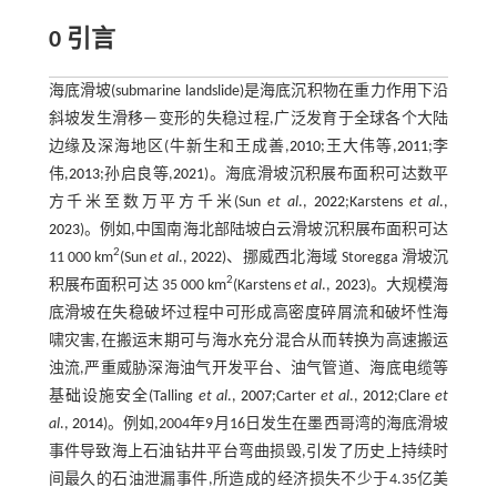
0 引言
海底滑坡(submarine landslide)是海底沉积物在重力作用下沿
斜坡发生滑移—变形的失稳过程,广泛发育于全球各个大陆
边缘及深海地区(牛新生和王成善,
2010
;王大伟等,
2011
;李
伟,
2013
;孙启良等,
2021
)。海底滑坡沉积展布面积可达数平
方千米至数万平方千米(Sun
et al
.,
2022
;Karstens
et al
.,
2023
)。例如,中国南海北部陆坡白云滑坡沉积展布面积可达
2
11 000 km
(Sun
et al
.,
2022
)、挪威西北海域 Storegga 滑坡沉
2
积展布面积可达 35 000 km
(Karstens
et al
.,
2023
)。大规模海
底滑坡在失稳破坏过程中可形成高密度碎屑流和破坏性海
啸灾害,在搬运末期可与海水充分混合从而转换为高速搬运
浊流,严重威胁深海油气开发平台、油气管道、海底电缆等
基础设施安全(Talling
et al
.,
2007
;Carter
et al
.,
2012
;Clare
et
al
.,
2014
)。例如,2004年9月16日发生在墨西哥湾的海底滑坡
事件导致海上石油钻井平台弯曲损毁,引发了历史上持续时
间最久的石油泄漏事件,所造成的经济损失不少于4.35亿美