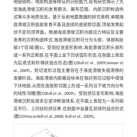
地层结构、地质构造等特征的识别能力,现有研究揭示了大
型海底滑坡沉积的发育期次、展布范围、内部沉积构造样
式等众多地质信息。基于反射地震数据的研究表明,单期海
底滑坡沉积底部发育平直且连续的底部剪切面,顶部发育起
伏不定的顶界面。根据海底滑坡沉积内部应力特征及主要
发育的沉积构造样式,海底滑坡沉积可分为头部、体部和趾
部3个区域(
图1
)。受到拉张变形影响,海底滑坡沉积头部形
成一系列正断层,在平面上呈下凹状弧形形态,在剖面上表现
为后退式和阶梯状组合形态(
图1
)(Bull
et al
.,
2009
;Sawyer
et
al
.,
2009
)。剪切变形过程主要存在于海底滑坡失稳滑移的
发展阶段。海底滑坡内部搬运块体在相对剪切过程中侵蚀
下伏地层,从而在底部剪切面上形成一系列沿下坡方向分布
的线性沟槽(
图1
)(Bull
et al
.,
2009
)。受到挤压变形影响,海底
滑坡沉积趾部多见逆冲断层体系,在平面上表现为一系列相
互平行、上凹状的挤压脊,在剖面中呈叠瓦状排列组合形式
(
图1
)(Moscardelli
et al
.,
2006
; Bull
et al
.,
2009
)。