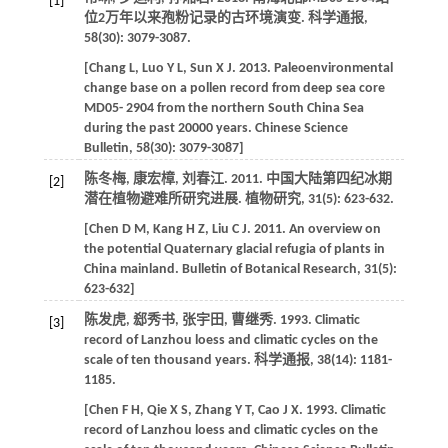
[1]
位2万年以来孢粉记录的古环境演变.
科学通报
,
58
(30): 3079-3087.
[
Chang
L
,
Luo
Y L
,
Sun
X J
.
2013
. Paleoenvironmental
change base on a pollen record from deep sea core
MD05- 2904 from the northern South China Sea
during the past 20000 years.
Chinese Science
Bulletin
,
58
(30): 3079-3087]
陈冬梅, 康宏樟, 刘春江.
2011
. 中国大陆第四纪冰期
[2]
潜在植物避难所研究进展.
植物研究
,
31
(5): 623-632.
[
Chen
D M
,
Kang
H Z
,
Liu
C J
.
2011
. An overview on
the potential Quaternary glacial refugia of plants in
China mainland.
Bulletin of Botanical Research
,
31
(5):
623-632]
陈发虎, 郄秀书, 张宇田, 曹继秀.
1993
. Climatic
[3]
record of Lanzhou loess and climatic cycles on the
scale of ten thousand years.
科学通报
,
38
(14): 1181-
1185.
[
Chen
F H
,
Qie
X S
,
Zhang
Y T
,
Cao
J X
.
1993
. Climatic
record of Lanzhou loess and climatic cycles on the