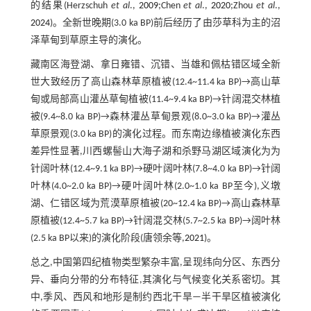
的结果(Herzschuh
et al
.,
2009
;Chen
et al
.,
2020
;Zhou
et al
.,
2024
)。全新世晚期(3.0 ka BP)前后经历了由莎草科为主的沼
泽草甸到草原主导的演化。
藏南区海登湖、拿日雍错、沉错、当雄和佩枯错区域全新
世大致经历了高山森林草原植被(12.4~11.4 ka BP)→高山草
甸或局部高山灌丛草甸植被(11.4~9.4 ka BP)→针阔混交林植
被(9.4~8.0 ka BP)→森林灌丛草甸景观(8.0~3.0 ka BP)→灌丛
草原景观(3.0 ka BP)的演化过程。而东南边缘植被演化东西
差异性显著,川西螺髻山大海子湖和杀野马湖区域演化为为
针阔叶林(12.4~9.1 ka BP)→硬叶阔叶林(7.8~4.0 ka BP)→针阔
叶林(4.0~2.0 ka BP)→硬叶阔叶林(2.0~1.0 ka BP至今),义墩
湖、仁错区域为荒漠草原植被(20~12.4 ka BP)→高山森林草
原植被(12.4~5.7 ka BP)→针阔混交林(5.7~2.5 ka BP)→阔叶林
(2.5 ka BP以来)的演化阶段(唐领余等,
2021
)。
总之,中国第四纪植物类型繁杂丰富,呈现纬向分区、东西分
异、垂向分带的分布特征,其演化与气候变化关系密切。其
中,季风、西风和地形是制约西北干旱—半干旱区植被演化