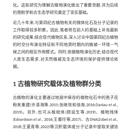
化。这些研究为理解古植物演化做出了重要贡献,并为后续
的孢粉学和古生态学研究奠定了坚实基础。
近几十年来,与第四纪古植物有关的微体化石及分子记录的
工作取得较多积累。因此,笔者将在前人的基础上补充最新
的研究成果,结合现代植物区系,深入讨论中国第四纪古植物
的时空分布演化特征和不同地质时期内的植被—环境—气
候之间的相互作用模式。同时,依据植物演化历史,结合现代
人类生态需求,对天然植被及生态环境的保护提供理论依
据。
1 古植物研究载体及植物群分类
古植物的演化主要通过地层中保存的植物化石中的孢子花
粉来重建(许清海等,
2015
;张继效和徐海,
2016
;Daniau
et al
.,
2019
)。另外,也可从植硅体(顾延生等,
2019
)、植物残体
(Edvardsson
et al
.,
2016
;王春玲等,
2017
)、古DNA(Zobel
et al
.,
2018
;王夏青等,
2022
)等沉积载体或分子记录中提取关键信