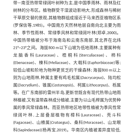
带—南亚热带常绿阔叶树种为主,是中国季雨林、雨林及红
树林的分布区。植物群受干湿波动影响大,形成森林与稀树
干草原交替的景观,其植物群组成接近于马来西亚植物区系
(罗保信等,
1985
)。中国南方天然林地层自南向北主要为雨
林、季节性雨林、常绿季风林和常绿阔叶林(郑卓,
2000
)。
中国热带植被分布于海南岛和云南东南部,其北界在北纬
21°~23°之间。海拔800 m以下山坡为低地雨林,主要属种有
龙脑香科(Lauraceae)、梧桐科(Sterculiaceae)、柿科
(Ebenaceae)、楝科(Meliaceae)、大戟科(
Euphorbiaceae
)等;
较低山坡和阶地为物种更贫乏的干燥森林; 海拔800 m以上
则为山地雨林,种属主要有鸡毛松属(
Dacrycarpus
)、陆均松
属(
Dacrydium
)、锥属(
Castanopsis
)、柯属(
Lithocarpus
)、栎属
等。在广东南部的雷州半岛,更新世既含有现代热带山地雨
林植被,又有温带森林成分植被,主要为以山毛榉属为优势种
属的季风常绿森林。而亚热带地区地带性植被为季风性常
绿阔叶林,上层叠层植物有樟科(Lauraceae)、壳斗科
(Fagaceae)、山楂属(
Crataegus
)、桑科(Moraceae)、山龙眼
科(Sapindaceae)(杨再宝,
2019
)。华南区内植被差异度较低,