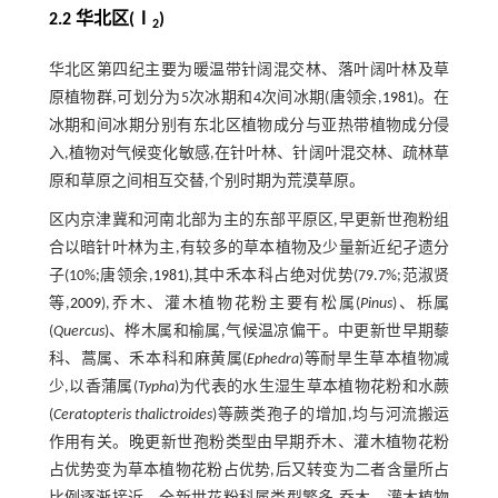
2.2 华北区(Ⅰ
)
2
华北区第四纪主要为暖温带针阔混交林、落叶阔叶林及草
原植物群,可划分为5次冰期和4次间冰期(唐领余,
1981
)。在
冰期和间冰期分别有东北区植物成分与亚热带植物成分侵
入,植物对气候变化敏感,在针叶林、针阔叶混交林、疏林草
原和草原之间相互交替,个别时期为荒漠草原。
区内京津冀和河南北部为主的东部平原区,早更新世孢粉组
合以暗针叶林为主,有较多的草本植物及少量新近纪孑遗分
子(10%;唐领余,
1981
),其中禾本科占绝对优势(79.7%;范淑贤
等,
2009
),乔木、灌木植物花粉主要有松属(
Pinus
)、栎属
(
Quercus
)、桦木属和榆属,气候温凉偏干。中更新世早期藜
科、蒿属、禾本科和麻黄属(
Ephedra
)等耐旱生草本植物减
少,以香蒲属(
Typha
)为代表的水生湿生草本植物花粉和水蕨
(
Ceratopteris thalictroides
)等蕨类孢子的增加,均与河流搬运
作用有关。晚更新世孢粉类型由早期乔木、灌木植物花粉
占优势变为草本植物花粉占优势,后又转变为二者含量所占