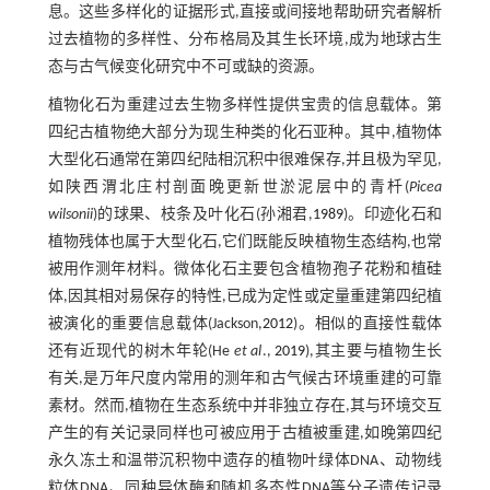
息。这些多样化的证据形式,直接或间接地帮助研究者解析
过去植物的多样性、分布格局及其生长环境,成为地球古生
态与古气候变化研究中不可或缺的资源。
植物化石为重建过去生物多样性提供宝贵的信息载体。第
四纪古植物绝大部分为现生种类的化石亚种。其中,植物体
大型化石通常在第四纪陆相沉积中很难保存,并且极为罕见,
如陕西渭北庄村剖面晚更新世淤泥层中的青杄(
Picea
wilsonii
)的球果、枝条及叶化石(孙湘君,
1989
)。印迹化石和
植物残体也属于大型化石,它们既能反映植物生态结构,也常
被用作测年材料。微体化石主要包含植物孢子花粉和植硅
体,因其相对易保存的特性,已成为定性或定量重建第四纪植
被演化的重要信息载体(Jackson,
2012
)。相似的直接性载体
还有近现代的树木年轮(He
et al
.,
2019
),其主要与植物生长
有关,是万年尺度内常用的测年和古气候古环境重建的可靠
素材。然而,植物在生态系统中并非独立存在,其与环境交互
产生的有关记录同样也可被应用于古植被重建,如晚第四纪
永久冻土和温带沉积物中遗存的植物叶绿体DNA、动物线
粒体DNA、同种异体酶和随机多态性DNA等分子遗传记录