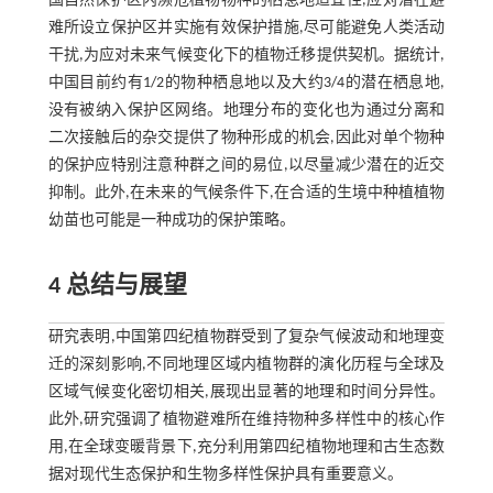
国自然保护区内濒危植物物种的栖息地适宜性,应对潜在避
难所设立保护区并实施有效保护措施,尽可能避免人类活动
干扰,为应对未来气候变化下的植物迁移提供契机。据统计,
中国目前约有1/2的物种栖息地以及大约3/4的潜在栖息地,
没有被纳入保护区网络。地理分布的变化也为通过分离和
二次接触后的杂交提供了物种形成的机会,因此对单个物种
的保护应特别注意种群之间的易位,以尽量减少潜在的近交
抑制。此外,在未来的气候条件下,在合适的生境中种植植物
幼苗也可能是一种成功的保护策略。
4 总结与展望
研究表明,中国第四纪植物群受到了复杂气候波动和地理变
迁的深刻影响,不同地理区域内植物群的演化历程与全球及
区域气候变化密切相关,展现出显著的地理和时间分异性。
此外,研究强调了植物避难所在维持物种多样性中的核心作
用,在全球变暖背景下,充分利用第四纪植物地理和古生态数
据对现代生态保护和生物多样性保护具有重要意义。