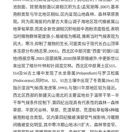
池剖面、琵琶海剖面以湖相沉积为主(孟宪刚等,
2007
),基本
孢粉类型与华北地区相似,区内呈现山地森林、森林草原景
观。同为高海拔的内蒙古大青山调子海地区现代植被属山
地草甸草原,而其全新世湖相沉积地层中孢粉浓度极低,表明
当时植物群体密度很小,植被极为稀疏,推断当时气候表现为
风大、寒冷,抑制了植物的生长,可能类似于现代长白山顶草
本冻原分布(杨志荣,
2001
)。西北区中部河套“西套”的银川盆
地(杨振京等,
2001
;田晏嫣等,
2020
)除草原植被外,中更新世以
来出现了暗针叶林和针阔混交林。西北区中部黄土区S15、
S14及S6古土壤中发现了水龙骨属(
Polypodium
)与罗汉松属
(
Podocarpus
),同时S4、S2、S1古土壤中出现了冬青属(
Ilex
),均
指示湿润气候(陈发虎等,
1993
),与银川平原地区较为接近。
西北区西部的新疆天山南北的主要盆地处于温带干旱—半
干旱气候条件控制下,第四纪出现具有代表性的森林—森林
草原、平原河谷林、草原、荒漠草原、荒漠和草甸等6种植
被孢粉组合类型。区内第四纪植被演替受气候影响,冷暖期
间植被变化明显,其中寒冷期山地冰川扩大、森林带变窄、