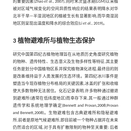
的重要因素(Zhao
et al
.,
2007
),同时末次盛冰期(LGM)以来植
被对区域气候变化的空间异质性响应的结果表明降水对华
北半干旱—半湿润地区的植被生长有显著影响,而华南湿润
地区则呈现出温度和降水的综合效应(Li
et al
.,
2019
)。
3 植物避难所与植物生态保护
研究中国第四纪古植物地理旨在从地质历史角度研究植物
的物种、遗传特性、生态意义及生物多样性等特征,其主要
任务是划分中国植物区系并探究植物演化进程,最终目的则
是改善维持益于人类发展的生态环境。第四纪冰川事件是
塑造当今现存植物分布格局的关键因素,冰盖的扩张和收缩
使大多数物种无法居住。化石记录表明,许多物种通过撤退
到避难所(通常在低纬度地区)而幸存下来,其一般通过种群
遗传学和系统地理学确定(Bennett and Provan,
2008
;Provan
and Bennett,
2008
)。生物避难包含古典避难所和隐秘避难
所,前者是原地气候避难所,即目前被一个物种占据并在未来
仍然适合的区域,对于具有扩散限制的物种至关重要; 后者