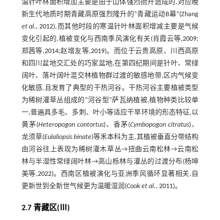
温针叶林面积增加主要是由于山体强烈抬升造成的,对应晚
新生代地质时期青藏高原强烈隆升的“青藏运动B幕”(Zhang
et al
.,
2012
),而其他时段的寒温针叶林面积增减主要是气候
变化引起的,植被变化与西南季风演化有关(肖霞云等,
2009
;
郑茜等,
2014
;赵增友等,
2019
)。而位于云贵高原、川西高原
和四川盆地交汇处的巧家盆地,在第四纪期间是针叶、常绿
阔叶、落叶阔叶混交林植物群过渡的敏感地带,区内气候变
化敏感,且发育了典型的干热河谷。干热河谷主要植被类型
为稀树灌草丛组成的“河谷型”萨瓦纳植被,植物种类比较单
一,普遍具多毛、多刺、叶小等适应干旱环境的形态特征,以
黄茅(
Heteropogon contortus
)、香茅(
Cymbopogon citratus
)、
龙须草(
Eulaliopsis binate
)等禾本科为主,其植被垂直分带结构
由河谷往上表现为稀树灌木草丛→扭曲云南松林→云南松
林与半湿性常绿阔叶林→高山栎林与灌丛的过渡分布(杨坤
美等,
2022
)。西南区植被演化与亚洲季风循环显著相关,自
更新世到全新世气候更为温暖湿润(Cook
et al
.,
2011
)。
2.7 青藏区(Ⅲ)