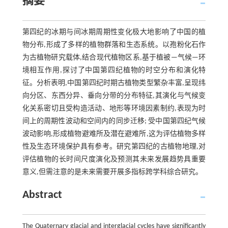
摘要
第四纪的冰期与间冰期周期性变化极大地影响了中国的植
物分布,形成了多样的植物群落和生态系统。以孢粉化石作
为古植物研究载体,结合现代植物区系,基于植被—气候—环
境相互作用,探讨了中国第四纪植物的时空分布和演化特
征。分析表明,中国第四纪时期古植物类型繁杂丰富,呈现纬
向分区、东西分异、垂向分带的分布特征,其演化与气候变
化关系密切且受构造活动、地形等环境因素制约,表现为时
间上的周期性波动和空间内的同步迁移; 受中国第四纪气候
波动影响,形成植物避难所及潜在避难所,这为评估植物多样
性及生态环境保护具有参考。研究第四纪的古植物地理,对
评估植物的长时间尺度演化及预测其未来发展趋势具重要
意义,但需注意的是未来需要开展多指标跨学科综合研究。
Abstract
The Quaternary glacial and interglacial cycles have significantly