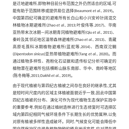
是迁地避难所,即物种目前分布范围之外仍然适合的区域,可
能有助于范围转移或提供易位选择(Beaumont
et al
.,
2019
)。
中国第四纪可确定的避难所有长白山和小兴安岭针阔混交
林植物冰期避难所(Zhao
et al
.,
2013
;叶俊伟等,
2017
)、华南
亚热带末次冰期—间冰期青冈植物避难所(Qiu
et al
.,
2011
)、
秦岭及其邻近地区温带森林避难所(Zhao
et al
.,
2013
)、青藏
高原毛莨科冰期植物避难所(蓝舵等,
2014
)、西南双沱鲷
(
Dipentodon sinicus
)亚热带植物避难所(Tang
et al
.,
2020
)。而
通过植物多样性、孢粉化石证据和遗传标记分析可确定的
植物潜在避难所包括横断山脉东南部、华中、南岭等地区
(陈冬梅等,
2011
;Dakhil
et al
.,
2019
)。
由于现代植被与第四纪古植被之间存在良好的继承性,尤其
是短时间尺度内的区域主体植被面貌近乎一致,因此中国第
四纪古植被的分布、演化可作为现代植物生态保护实践中
的重要参考,例如在通过植树造林进行生态修复时可选择区
域内第四纪相同气候环境条件下长期生长的优势属种,以免
对原有植被多样性造成破坏。同时,气候变化可能会降低中