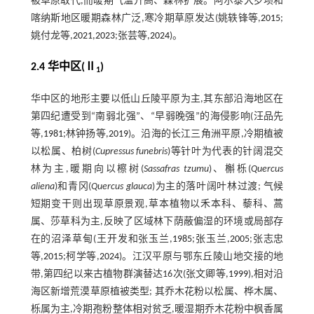
被草原取代,而暖期气温升高、森林扩展。阿尔泰大罗坝和
喀纳斯地区暖期森林广泛,寒冷期草原发达(姚轶锋等,
2015
;
姚付龙等,
2021
,
2023
;张芸等,
2024
)。
2.4 华中区(Ⅱ
)
1
华中区的地形主要以低山丘陵平原为主,其东部沿海地区在
第四纪遭受到“南弱北强”、“早弱晚强”的海侵影响(汪品先
等,
1981
;林钟扬等,
2019
)。沿海的长江三角洲平原,冷期植被
以松属、柏树(
Cupressus funebris
)等针叶为代表的针阔混交
林为主,暖期向以檫树(
Sassafras tzumu
)、槲栎(
Quercus
aliena
)和青冈(
Quercus glauca
)为主的落叶阔叶林过渡; 气候
短期变干则出现草原景观,草本植物以禾本科、藜科、蒿
属、莎草科为主,反映了区域林下荫蔽偏湿的环境或局部存
在的沼泽草甸(王开发和张玉兰,
1985
;张玉兰,
2005
;张志忠
等,
2015
;柯学等,
2024
)。江汉平原与鄂东丘陵山地交接的地
带,第四纪以来古植物群演替达16次(张文卿等,
1999
),相对沿
海区新增荒漠草原植被类型; 其乔木花粉以松属、桦木属、
栎属为主,冷期孢粉整体相对贫乏,暖湿期乔木花粉中枫香属