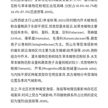
比例逐渐接近。全新世花粉科属类型繁多,乔木、灌木植物
花粉与草本植物花粉相互出现高峰,分别占18.6%~66.7%和
34.4%~87.3%(范淑贤等,
2010
)。
山西西部太行山地区(李金秋等,
2021
)同时期内乔木植物花
粉含量略高于东部平原区,但类型基本接近,如草本植物主要
包括禾本科、藜科、菊科、蒿属、豆科(Fabaceae)、荨麻属
(
Urtica
)、葎草属(
Humulus
)、毛茛科(Ranunculaceae)等,蕨类
孢子以卷柏科(Selaginellaceae)为主。而山东等受海侵影响
的偏东部沿海地区内主要为盐生植被(赵秀丽等,
2018
),孢粉
组合中乔木、灌木植物花粉和陆生草本植物花粉较多,水生
草本植物花粉含量和蕨类孢子含量则相对较少; 优势物种为
柽柳(
Tamarix
)、芦苇(
Phragmites
)和盐地碱蓬(
Suaeda salsa
),
与内陆平原区种属类型存在明显差异,其古植物分布受海陆
位置及季风气候影响。
总之,华北区优势种属受海侵、海拔等地理因素影响存在区
域差异,时间上受古气候影响,不同植物群系所占比例的变化
较为强烈(赵辰辰等,
2020
)。