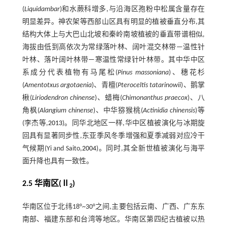
(
Liquidambar
)和水蕨科增多,与沿海区孢粉中松属含量存在
明显差异。神农架等西部山区具有明显的植被垂直分布,其
结构大体上与大巴山北坡和秦岭南坡植被的垂直带谱相似,
海拔由低到高依次为常绿落叶林、阔叶混交林带—温性针
叶林、落叶阔叶林带—寒温性常绿针叶林带。其中华中区
系成分代表植物有马尾松(
Pinus massoniana
)、穗花杉
(
Amentotxus argotaenia
)、青檀(
Pteroceltis tatarinowii
)、鹅掌
楸(
Liriodendron chinense
)、蜡梅(
Chimonanthus praecox
)、八
角枫(
Alangium chinense
)、中华猕猴桃(
Actinidia chinensis
)等
(李杰等,
2013
)。同华北地区一样,华中区植被演化与冰期旋
回具有显著同步性,东亚季风冬季增强和夏季减弱对应冷干
气候期(Yi and Saito,
2004
)。同时,其全新世植被演化与海平
面升降也具有一致性。
2.5 华南区(Ⅱ
)
2
华南区位于北纬18°~30°之间,主要包括云南、广西、广东东
南部、福建东部和台湾等地区。华南区第四纪古植被以热