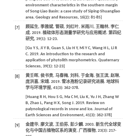
environment characteristics in the southern margin
of Song-Liao Basin: a case study of Siping-Shuangliao
area.
Geology and Resources
,
16
(2): 81-85]
顾延生, 季雅斌, 管硕, 刘红叶, 米雨川, 王翰林, 李仁
[7]
成.
2019
. 植硅体形态测量学研究与应用概述.
第四纪
研究
,
39
(1): 12-23.
[
Gu
Y S
,
Ji
Y B
,
Guan
S
,
Liu
H Y
,
Mi
Y C
,
Wang
H L
,
Li
R
C
.
2019
. An introduction to the research and
application of phytolith morphometrics.
Quaternary
Sciences
,
39
(1): 12-23]
黄壬晖, 侯书贵, 马春梅, 刘科, 于金海, 张王滨, 赵琳,
[8]
庞洪喜, 宋靖.
2019
. 雪冰孢粉记录研究进展.
地球科
学与环境学报
,
41
(3): 362-378.
[
Huang
R H
,
Hou
S G
,
Ma
C M
,
Liu
K
,
Yu
J H
,
Zhang
W
B
,
Zhao
L
,
Pang
H X
,
Song
J
.
2019
. Review on
palynological records in snow and ice.
Journal of
Earth Sciences and Environment
,
41
(3): 362-378]
金建华, 廖文波, 王伯荪, 彭少麟.
2003
. 新生代全球变
[9]
化与中国古植物区系的演变.
广西植物
,
23
(3): 217-