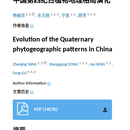
中国第四纪古植物地理格局演化
1
,
2
1
,
2
,
3
1
,
2
4
,
5
,
6
杨振京
,
东王刚
,
宁凯
,
顾芳
作者信息
+
Evolution of the Quaternary
phytogeographic patterns in China
1
,
2
1
,
2
,
3
1
,
2
Zhenjing YANG
,
Wanggang DONG
,
Kai NING
,
4
,
5
,
6
Fang GU
Author information
+
文章历史
+
PDF (1407K)