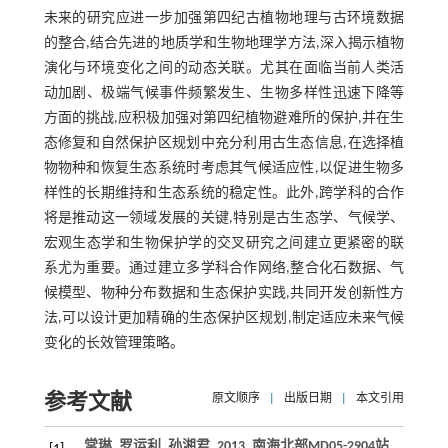
未来的研究应进一步加强第四纪古植物地理与古环境数据
的整合,结合先进的地质学和生物地理学方法,深入揭示植物
演化与环境变化之间的动态关联。尤其在面临当前人类活
动加剧、极端气候事件频繁发生、生物多样性迅速下降等
方面的挑战,应积极加强对第四纪植物避难所的保护,并在生
态修复和自然保护区规划中充分利用古生态信息,在选择植
物物种和恢复生态系统时考虑其气候适应性,以促进生物多
样性的长期维持和生态系统的稳定性。此外,跨学科的合作
将是推动这一领域发展的关键,特别是古生态学、气候学、
宏观生态学和生物保护学的交叉研究之间建立更紧密的联
系尤为重要。通过建立多学科合作网络,整合化石数据、气
候模型、物种分布数据和生态保护实践,共同开发创新性方
法,可以设计更加精确的生态保护区规划,制定适应未来气候
变化的长效管理策略。
参考文献
原文顺序
|
出版日期
|
本文引用
常琳, 罗运利, 孙湘君.
2013
. 南海北部MD05-2904站