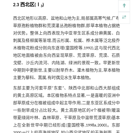
2.3 西北区(Ⅰ
)
3
西北区地形以高原、盆地和山地为主,局部属高寒气候,广布
草原孢粉植物群和荒漠灌丛孢粉植物群,即草本植物占据绝
对优势。整体上向西表现为中亚旱生区系成分麻黄属、白
刺属及柽柳属等渐增,而云杉属、松属、桦木属等泛北极乔
木植物花粉成分则向东逐增(童国榜等,
1992
),这与现代西北
地区地面植被由东向西呈现草原、荒漠草原、荒漠、石质
戈壁、沙丘内流河、内陆湖、绿洲的景观一致。早更新世
中期到中更新世,主要以耐旱乔木、灌木植物为主,草本植物
主要为藜科、蒿属,有时偶见水生草本植物。
东部主要为河套平原“东套”、陕西中北部和山西大部组成
的黄土高原区域。本区植物系特点显著,一是喜暖的亚洲中
部草原成分在植被组成中起主导作用,二是东亚区系成分中
一些耐旱成分占比较大。黄土高原地区的4个植被带(暖温
带夏绿阔叶林、森林草原、干草原及中温带荒漠草原)基本
上在全新世早中期已经形成(童国榜等,
1998a
,
2000
)。东部
2000 m以上的高海拔地区,如山西宁武地区的干海剖面、天