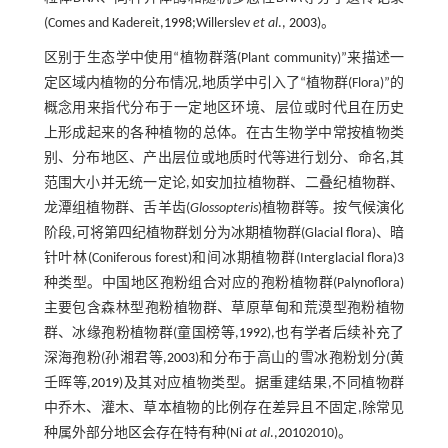
(Comes and Kadereit,
1998
;Willerslev
et al
.,
2003
)。
区别于生态学中使用“植物群落(Plant community)”来描述一
定区域内植物的分布情况,地质学中引入了“植物群(Flora)”的
概念用来指代分布于一定地区环境、层位或时代且在历史
上形成起来的各种植物的总体。在古生物学中常按植物类
别、分布地区、产出层位或地质时代等进行划分、命名,其
范围大小并无统一定论,如安加拉植物群、二叠纪植物群、
龙潭组植物群、舌羊齿(
Glossopteris
)植物群等。按气候演化
阶段,可将第四纪植物群划分为冰期植物群(Glacial flora)、暗
针叶林(Coniferous forest)和间冰期植物群(Interglacial flora)3
种类型。中国地区孢粉组合对应的孢粉植物群(Palynoflora)
主要包含森林型孢粉植物群、草原草甸和荒漠型孢粉植物
群、冰缘孢粉植物群(童国榜等,
1992
),也有学者后续补充了
深海孢粉(孙湘君等,
2003
)和分布于高山的雪冰孢粉划分(黄
壬晖等,
2019
)及其对应植物类型。据重建结果,不同植物群
中乔木、灌木、草本植物的比例存在差异且不固定,除常见
种属外部分地区会存在特有种(Ni
at al
.,
2010
2010)。