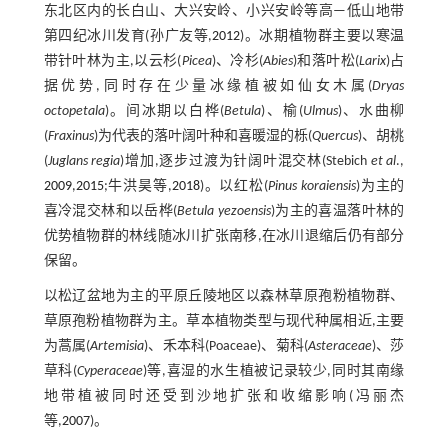
东北区内的长白山、大兴安岭、小兴安岭等高—低山地带
第四纪冰川发育(孙广友等,
2012
)。冰期植物群主要以寒温
带针叶林为主,以云杉(
Picea
)、冷杉(
Abies
)和落叶松(
Larix
)占
据优势,同时存在少量冰缘植被如仙女木属(
Dryas
octopetala
)。间冰期以白桦(
Betula
)、榆(
Ulmus
)、水曲柳
(
Fraxinus
)为代表的落叶阔叶种和喜暖湿的栎(
Quercus
)、胡桃
(
Juglans regia
)增加,逐步过渡为针阔叶混交林(Stebich
et al
.,
2009
,
2015
;牛洪昊等,
2018
)。以红松(
Pinus koraiensis
)为主的
喜冷混交林和以岳桦(
Betula yezoensis
)为主的喜温落叶林的
优势植物群的林线随冰川扩张南移,在冰川退缩后仍有部分
保留。
以松辽盆地为主的平原丘陵地区以森林草原孢粉植物群、
草原孢粉植物群为主。草本植物类型与现代种属相近,主要
为蒿属(
Artemisia
)、禾本科(Poaceae)、菊科(
Asteraceae
)、莎
草科(
Cyperaceae
)等,喜湿的水生植被记录较少,同时其南缘
地带植被同时还受到沙地扩张和收缩影响(冯丽杰
等,
2007
)。