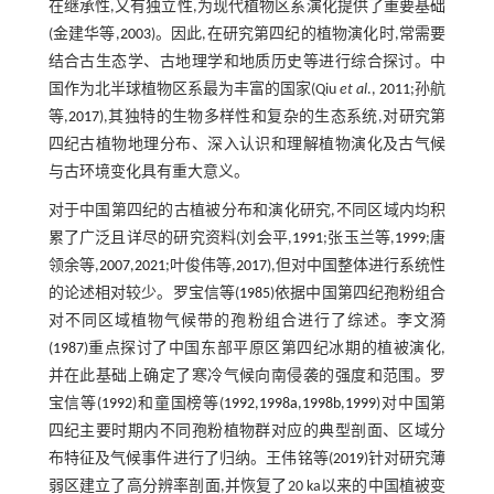
在继承性,又有独立性,为现代植物区系演化提供了重要基础
(金建华等,
2003
)。因此,在研究第四纪的植物演化时,常需要
结合古生态学、古地理学和地质历史等进行综合探讨。中
国作为北半球植物区系最为丰富的国家(Qiu
et al
.,
2011
;孙航
等,
2017
),其独特的生物多样性和复杂的生态系统,对研究第
四纪古植物地理分布、深入认识和理解植物演化及古气候
与古环境变化具有重大意义。
对于中国第四纪的古植被分布和演化研究,不同区域内均积
累了广泛且详尽的研究资料(刘会平,
1991
;张玉兰等,
1999
;唐
领余等,
2007
,
2021
;叶俊伟等,
2017
),但对中国整体进行系统性
的论述相对较少。罗宝信等(
1985
)依据中国第四纪孢粉组合
对不同区域植物气候带的孢粉组合进行了综述。李文漪
(
1987
)重点探讨了中国东部平原区第四纪冰期的植被演化,
并在此基础上确定了寒冷气候向南侵袭的强度和范围。罗
宝信等(
1992
)和童国榜等(
1992
,
1998a
,
1998b
,
1999
)对中国第
四纪主要时期内不同孢粉植物群对应的典型剖面、区域分
布特征及气候事件进行了归纳。王伟铭等(
2019
)针对研究薄
弱区建立了高分辨率剖面,并恢复了20 ka以来的中国植被变