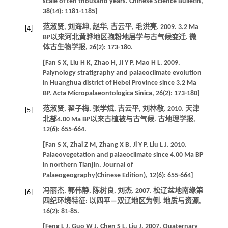
scale of ten thousand years.
Chinese Science Bulletin
,
38
(14): 1181-1185]
范淑贤, 刘海坤, 赵华, 吉云平, 毛洪亮.
2009
. 3.2 Ma
[4]
BP以来河北黄骅地区孢粉地层学与古气候变迁.
微
体古生物学报
,
26
(2): 173-180.
[
Fan
S X
,
Liu
H K
,
Zhao
H
,
Ji
Y P
,
Mao
H L
.
2009
.
Palynology stratigraphy and palaeoclimate evolution
in Huanghua district of Hebei Province since 3.2 Ma
BP.
Acta Micropalaeontologica Sinica
,
26
(2): 173-180]
范淑贤, 翟子梅, 张学斌, 吉云平, 刘林敬.
2010
. 天津
[5]
北部4.00 Ma BP以来古植被与古气候.
古地理学报
,
12
(6): 655-664.
[
Fan
S X
,
Zhai
Z M
,
Zhang
X B
,
Ji
Y P
,
Liu
L J
.
2010
.
Palaeovegetation and palaeoclimate since 4.00 Ma BP
in northern Tianjin.
Journal of
Palaeogeography(Chinese Edition)
,
12
(6): 655-664]
冯丽杰, 郭伟静, 陈树良, 刘杰.
2007
. 松辽盆地南缘第
[6]
四纪环境特征: 以四平—双辽地区为例.
地质与资源
,
16
(2): 81-85.
[
Feng
L J
,
Guo
W J
,
Chen
S L
,
Liu
J
.
2007
. Quaternary