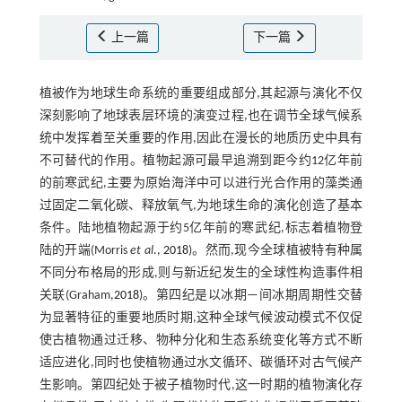
上一篇
下一篇
植被作为地球生命系统的重要组成部分,其起源与演化不仅
深刻影响了地球表层环境的演变过程,也在调节全球气候系
统中发挥着至关重要的作用,因此在漫长的地质历史中具有
不可替代的作用。植物起源可最早追溯到距今约12亿年前
的前寒武纪,主要为原始海洋中可以进行光合作用的藻类通
过固定二氧化碳、释放氧气,为地球生命的演化创造了基本
条件。陆地植物起源于约5亿年前的寒武纪,标志着植物登
陆的开端(Morris
et al
.,
2018
)。然而,现今全球植被特有种属
不同分布格局的形成,则与新近纪发生的全球性构造事件相
关联(Graham,
2018
)。第四纪是以冰期—间冰期周期性交替
为显著特征的重要地质时期,这种全球气候波动模式不仅促
使古植物通过迁移、物种分化和生态系统变化等方式不断
适应进化,同时也使植物通过水文循环、碳循环对古气候产
生影响。第四纪处于被子植物时代,这一时期的植物演化存