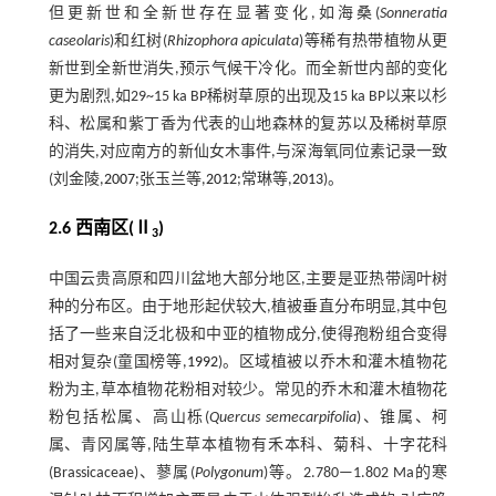
但更新世和全新世存在显著变化,如海桑(
Sonneratia
caseolaris
)和红树(
Rhizophora apiculata
)等稀有热带植物从更
新世到全新世消失,预示气候干冷化。而全新世内部的变化
更为剧烈,如29~15 ka BP稀树草原的出现及15 ka BP以来以杉
科、松属和紫丁香为代表的山地森林的复苏以及稀树草原
的消失,对应南方的新仙女木事件,与深海氧同位素记录一致
(刘金陵,
2007
;张玉兰等,
2012
;常琳等,
2013
)。
2.6 西南区(Ⅱ
)
3
中国云贵高原和四川盆地大部分地区,主要是亚热带阔叶树
种的分布区。由于地形起伏较大,植被垂直分布明显,其中包
括了一些来自泛北极和中亚的植物成分,使得孢粉组合变得
相对复杂(童国榜等,
1992
)。区域植被以乔木和灌木植物花
粉为主,草本植物花粉相对较少。常见的乔木和灌木植物花
粉包括松属、高山栎(
Quercus semecarpifolia
)、锥属、柯
属、青冈属等,陆生草本植物有禾本科、菊科、十字花科
(Brassicaceae)、蓼属(
Polygonum
)等。2.780—1.802 Ma的寒