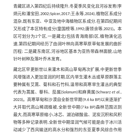
青藏区进入第四纪后持续隆升,冬夏季风变化且河谷发育(李
炳元和潘宝田,
2002
;Spicer,
2017
;王永等,
2024
),植物区系成分
混杂,既有东亚、中亚及地中海植物区系成分,在第四纪期间
又形成了本区特有成分(童国榜等,
1992
;唐领余等,
2021
)。本
区可划分为2个区,一是藏北(包括青海南部)区,植物演化迅
速,第四纪期间经历了由阔叶林向高寒草原草甸发展的曲折
历程; 二是藏东南区,河谷地区基本为亚热带森林面貌,山地
针叶树种及落叶乔木发育。
藏北区早更新世以来灌木和高山草甸再次扩展,中更新世季
风增强进入更加湿润的时期,区内旱生灌木丛或草原群落主
要种属有艾蒿、菊科和石竹科,温带和高寒旱生灌丛的典型
代表为蒿属、藜科、茄属(
Solanum
)和麻黄属(Schwarz
et al
.,
2023
)。高寒草甸和沙漠自全新世早期(9.6 ka BP)以来逐渐扩
大并取代高山稀疏植被,全新世中期(7 ka BP)森林范围达到
最大,而高寒草原缩小,冰芯、湖泊碳酸盐、泥炭沉积和风积
物等多种记录表明,全新世中期湿润气候可能是由于冰川活
动减少了西风输送的高水分和强烈的东亚夏季风综合作用