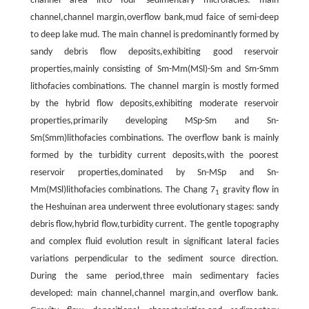
channel area into four sedimentary microfacies: main
channel,channel margin,overflow bank,mud faice of semi-deep
to deep lake mud. The main channel is predominantly formed by
sandy debris flow deposits,exhibiting good reservoir
properties,mainly consisting of Sm-Mm(MSl)-Sm and Sm-Smm
lithofacies combinations. The channel margin is mostly formed
by the hybrid flow deposits,exhibiting moderate reservoir
properties,primarily developing MSp-Sm and Sn-
Sm(Smm)lithofacies combinations. The overflow bank is mainly
formed by the turbidity current deposits,with the poorest
reservoir properties,dominated by Sn-MSp and Sn-
Mm(MSl)lithofacies combinations. The Chang 7
gravity flow in
1
the Heshuinan area underwent three evolutionary stages: sandy
debris flow,hybrid flow,turbidity current. The gentle topography
and complex fluid evolution result in significant lateral facies
variations perpendicular to the sediment source direction.
During the same period,three main sedimentary facies
developed: main channel,channel margin,and overflow bank.