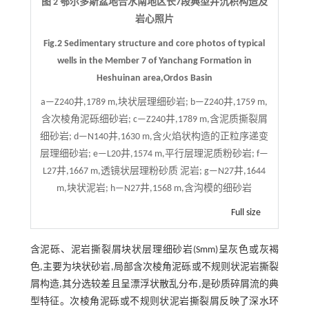
图 2 鄂尔多斯盆地合水南地区长7段典型井沉积构造及
岩心照片
Fig.2 Sedimentary structure and core photos of typical
wells in the Member 7 of Yanchang Formation in
Heshuinan area,Ordos Basin
a—Z240井,1789 m,块状层理细砂岩; b—Z240井,1759 m,
含次棱角泥砾细砂岩; c—Z240井,1789 m,含泥质撕裂屑
细砂岩; d—N140井,1630 m,含火焰状构造的正粒序递变
层理细砂岩; e—L20井,1574 m,平行层理泥质粉砂岩; f—
L27井,1667 m,透镜状层理粉砂质 泥岩; g—N27井,1644
m,块状泥岩; h—N27井,1568 m,含沟模的细砂岩
Full size
含泥砾、泥岩撕裂屑块状层理细砂岩(Smm)呈灰色或灰褐
色,主要为块状砂岩,局部含次棱角泥砾或不规则状泥岩撕裂
屑构造,其分选较差且呈漂浮状散乱分布,是砂质碎屑流的典
型特征。次棱角泥砾或不规则状泥岩撕裂屑反映了深水环