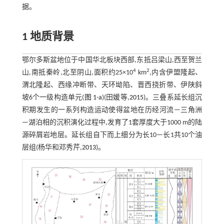
据。
1 地质背景
鄂尔多斯盆地位于中国华北板块西部,东抵吕梁山,西至贺兰
4
2
山,南抵秦岭,北至阴山,面积约25×10
km
,内含伊盟隆起、
渭北隆起、西缘冲断带、天环坳陷、晋西挠折带、伊陕斜
坡6个一级构造单元(
图 1-a
)(田媛等,
2015
)。三叠系延长组沉
积期发生的一系列构造运动使得盆地在历经河流—三角洲
—湖泊相的沉积演化过程中,发育了1套厚度大于1000 m的陆
源碎屑岩地层。延长组自下而上细分为长10—长1共10个油
层组(杨华和邓秀芹,
2013
)。