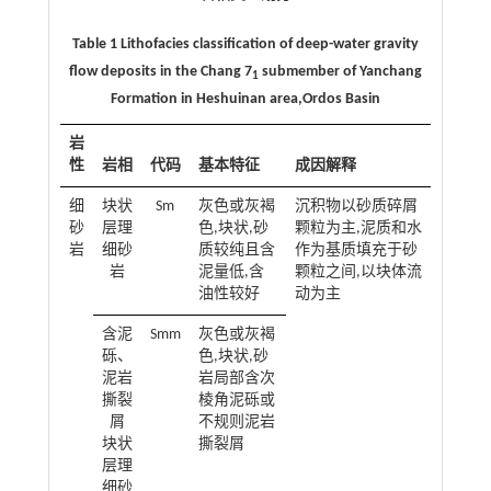
Table 1 Lithofacies classification of deep-water gravity
flow deposits in the Chang 7
submember of Yanchang
1
Formation in Heshuinan area,Ordos Basin
岩
性
岩相
代码
基本特征
成因解释
细
块状
Sm
灰色或灰褐
沉积物以砂质碎屑
砂
层理
色,块状,砂
颗粒为主,泥质和水
岩
细砂
质较纯且含
作为基质填充于砂
岩
泥量低,含
颗粒之间,以块体流
油性较好
动为主
含泥
Smm
灰色或灰褐
砾、
色,块状,砂
泥岩
岩局部含次
撕裂
棱角泥砾或
屑
不规则泥岩
块状
撕裂屑
层理
细砂