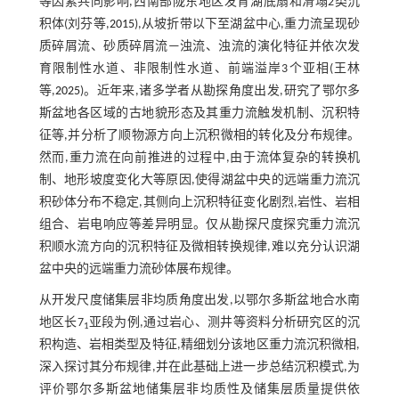
等因素共同影响,西南部陇东地区发育湖底扇和滑塌2类沉
积体(刘芬等,
2015
),从坡折带以下至湖盆中心,重力流呈现砂
质碎屑流、砂质碎屑流—浊流、浊流的演化特征并依次发
育限制性水道、非限制性水道、前端溢岸3个亚相(王林
等,
2025
)。近年来,诸多学者从勘探角度出发,研究了鄂尔多
斯盆地各区域的古地貌形态及其重力流触发机制、沉积特
征等,并分析了顺物源方向上沉积微相的转化及分布规律。
然而,重力流在向前推进的过程中,由于流体复杂的转换机
制、地形坡度变化大等原因,使得湖盆中央的远端重力流沉
积砂体分布不稳定,其侧向上沉积特征变化剧烈,岩性、岩相
组合、岩电响应等差异明显。仅从勘探尺度探究重力流沉
积顺水流方向的沉积特征及微相转换规律,难以充分认识湖
盆中央的远端重力流砂体展布规律。
从开发尺度储集层非均质角度出发,以鄂尔多斯盆地合水南
地区长7
亚段为例,通过岩心、测井等资料分析研究区的沉
1
积构造、岩相类型及特征,精细划分该地区重力流沉积微相,
深入探讨其分布规律,并在此基础上进一步总结沉积模式,为
评价鄂尔多斯盆地储集层非均质性及储集层质量提供依