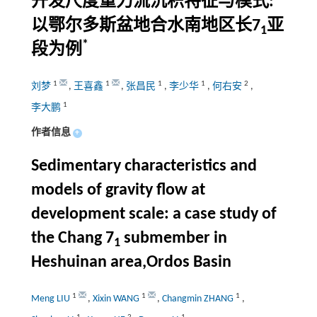
开发尺度重力流沉积特征与模式:
以鄂尔多斯盆地合水南地区长7
亚
1
*
段为例
1
1
1
1
2
刘梦
,
王喜鑫
,
张昌民
,
李少华
,
何右安
,
1
李大鹏
作者信息
+
Sedimentary characteristics and
models of gravity flow at
development scale: a case study of
the Chang 7
submember in
1
Heshuinan area,Ordos Basin
1
1
1
Meng LIU
,
Xixin WANG
,
Changmin ZHANG
,