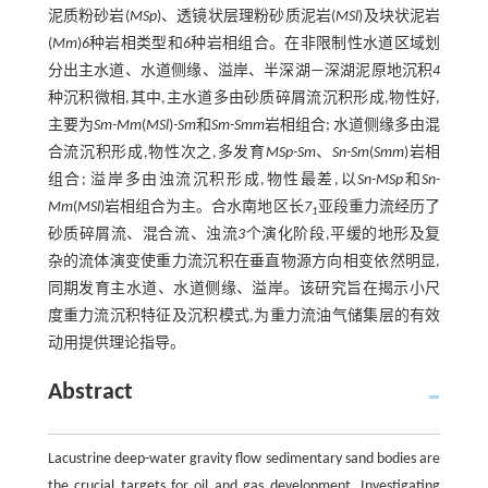
泥质粉砂岩(
MSp
)、透镜状层理粉砂质泥岩(
MSl
)及块状泥岩
(
Mm
)
6
种岩相类型和
6
种岩相组合。在非限制性水道区域划
分出主水道、水道侧缘、溢岸、半深湖—深湖泥原地沉积
4
种沉积微相,其中,主水道多由砂质碎屑流沉积形成,物性好,
主要为
Sm-Mm
(
MSl
)
-Sm
和
Sm-Smm
岩相组合; 水道侧缘多由混
合流沉积形成,物性次之,多发育
MSp-Sm
、
Sn-Sm
(
Smm
)岩相
组合; 溢岸多由浊流沉积形成,物性最差,以
Sn-MSp
和
Sn-
Mm
(
MSl
)岩相组合为主。合水南地区长
7
亚段重力流经历了
1
砂质碎屑流、混合流、浊流
3
个演化阶段,平缓的地形及复
杂的流体演变使重力流沉积在垂直物源方向相变依然明显,
同期发育主水道、水道侧缘、溢岸。该研究旨在揭示小尺
度重力流沉积特征及沉积模式,为重力流油气储集层的有效
动用提供理论指导。
Abstract
Lacustrine deep-water gravity flow sedimentary sand bodies are
the crucial targets for oil and gas development. Investigating