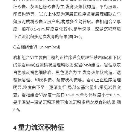
细砂岩、灰黑色粉砂岩为主,发育火焰状构造、平行层理、
印模构造等。岩心上体现为薄层正粒序递变层理细砂岩与
薄层泥质粉砂岩互层产出,构成多个韵律层。岩相组合Ⅴ厚
度一般在0.1~1 m,厚度变化较小,是半深湖—深湖沉积环境
下浊流沉积多期次发育的结果(
图 3-e
)。
6)岩相组合Ⅵ: Sn-Mm(MSl)
岩相组合Ⅵ主要由上覆的正粒序递变层理细砂岩(Sn)和下伏
的泥岩(Mm)或透镜状层理粉砂质泥岩(MSl)组成。岩性以灰
白色或灰褐色细砂岩、黑色泥岩为主,发育火焰状构造、透
镜状层理、印模构造、条带状构造等。岩心上正粒序层理
明显,粒度由下至上逐渐变细,局部杂基含量少,常见岩性突
变。岩相组合Ⅵ厚度一般在0.1~3 m,单砂体厚度小于0.5 m,
是半深湖—深湖沉积环境下浊流沉积多期次发育的结果(
图
3-f
)。
4 重力流沉积特征