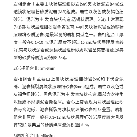
岩相组合Ⅰ主要由块状层理细砂岩(Sm)夹块状泥岩(Mm)或
透镜状层理粉砂质泥岩(MSl)组成。岩性以灰色或灰褐色细
砂岩、泥岩为主,发育块状构造,透镜状层理。岩心上常表现
为多期块状层理细砂岩叠置发育,中间夹块状泥岩或透镜状
层理粉砂质泥岩,是最常见的岩相类型之一。岩相组合Ⅰ厚
度一般在0.1~10 m,泥岩厚度不超过15 cm,块状层理发育较
好,常与块状泥岩或透镜状层理粉砂质泥岩呈突变接触,是典
型的砂质碎屑流沉积(
图 3-a
)。
2)岩相组合Ⅱ: Sm-Smm
岩相组合Ⅱ主要由上覆块状层理细砂岩(Sm)和下伏含泥
砾、泥岩撕裂屑块状层理细砂岩(Smm)组成。岩性以灰色或
灰褐色细砂岩、黑色泥岩为主,发育块状构造,局部含次棱角
泥砾或不规则泥岩撕裂屑。岩心上常表现为块状层理细砂
岩与含泥砾、泥岩撕裂屑块状层理细砂岩相互叠置。岩相
组合Ⅱ厚度一般在0.1~12 m,块状层理细砂岩厚度较大且发
育较好,是典型的砂质碎屑流沉积(
图 3-b
)。
3)岩相组合Ⅲ: MSp-Sm