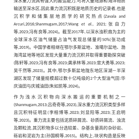
深水重力流具有强大的搬运能力,可将大量陆源和海洋物质
输送至深水区,因此重力流沉积既是地质历史的记录者,也是
沉积学和储集层地质学的研究热点(Zavala and
Arcuri,
2016
;Shanmugam,
2017
;Wang
et al
.,
2021
;张自力
等,
2023
;冯有良等,
2024
)。截至2017年,以深水浊积扇为主的
全球深水区油气储量占油气发现总储量的50%(张功成
等,
2019
)。中国学者相继在鄂尔多斯盆地、准噶尔盆地、渤
海湾盆地等地区发现大量重力流沉积并取得重要勘探突破
(陈轩等,
2023
;冯有良等,
2023
;龚承林等,
2023
;官大勇等,
2023
;
吴千然等,
2023
)。其中,鄂尔多斯盆地陇东地区深湖—半深
湖区发现了储量规模超过数十亿吨级的2个大型油气田:华
庆油田与庆城油田(朱如凯等,
2024
)。
作为浅水沉积物向深水搬运的重要机制之一
(Shanmugam,
2013
;吕奇奇等,
2023
),深水重力流沉积类型多样
且沉积特征明显(李相博等,
2023
;刘显阳等,
2023
;王启明
等,
2023
)。重力流主要包括泥质碎屑流、砂质碎屑流、浊流
及颗粒流,其沉积物多以分选较差、杂基含量高的杂砂岩、
砾岩和泥岩为主(孙国桐等,
2015
)。结构上,块状构造是反映