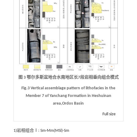
图 3 鄂尔多斯盆地合水南地区长7段岩相垂向组合模式
Fig.3 Vertical assemblage pattern of lithofacies in the
Member 7 of Yanchang Formation in Heshuinan
area,Ordos Basin
Full size
1)岩相组合Ⅰ: Sm-Mm(MSl)-Sm