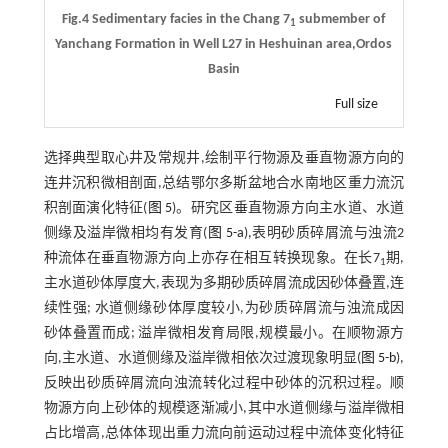
Fig.4 Sedimentary facies in the Chang 7
submember of
1
Yanchang Formation in Well L27 in Heshuinan area,Ordos
Basin
Full size
选择典型取心井及常规井,绘制平行物源及垂直物源方向的
连井沉积微相剖面,总结鄂尔多斯盆地合水南地区重力流沉
积剖面演化特征(
图 5
)。研究区垂直物源方向主水道、水道
侧缘及溢岸微相均有发育(
图 5-a
),表明砂质碎屑流与浊流2
种流体在垂直物源方向上亦存在相互转换现象。在长7
期,
1
主水道砂体厚度大,表现为多期砂质碎屑流成因砂体叠置,连
续性强; 水道侧缘砂体厚度较小,为砂质碎屑流与浊流成因
砂体叠置而成; 溢岸微相发育局限,规模最小。在顺物源方
向,主水道、水道侧缘及溢岸微相依次过渡现象明显(
图 5-b
),
反映出砂质碎屑流向浊流转化过程中砂体的沉积过程。顺
物源方向上砂体的规模逐渐减小,其中水道侧缘与溢岸微相
占比增高,总体体现出重力流向前运动过程中流体变化特征