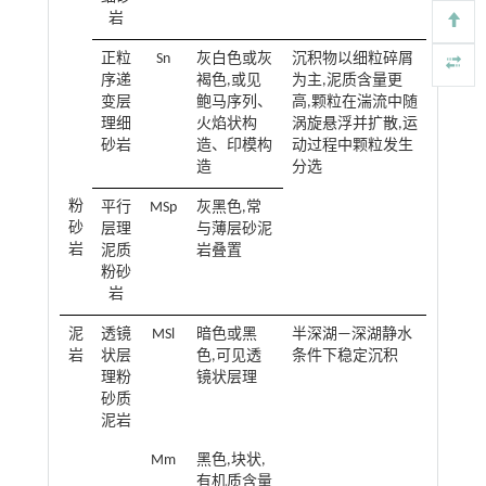
岩
正粒
Sn
灰白色或灰
沉积物以细粒碎屑
序递
褐色,或见
为主,泥质含量更
变层
鲍马序列、
高,颗粒在湍流中随
理细
火焰状构
涡旋悬浮并扩散,运
砂岩
造、印模构
动过程中颗粒发生
造
分选
粉
平行
MSp
灰黑色,常
砂
层理
与薄层砂泥
岩
泥质
岩叠置
粉砂
岩
泥
透镜
MSl
暗色或黑
半深湖—深湖静水
岩
状层
色,可见透
条件下稳定沉积
理粉
镜状层理
砂质
泥岩
Mm
黑色,块状,
有机质含量