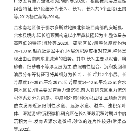
广泛发育重力流沉积(张晓辉等,
2020
)。根据标志层及岩性
组合特征,长7段细分为长7
、长7
、长7
共3个亚段(王岚
1
2
3
等,
2012
;杨仁超等,
2014
)。
合水南地区位于鄂尔多斯盆地陕北斜坡西南部的庆城县、
合水县境内,延长组顶面构造以小型鼻状隆起为主,整体呈东
高西低的特征(肖玲等,
2023
)。研究区长7段整体厚度约为
70~130 m,越靠近湖盆中心,地层沉积厚度相对较薄,整体呈
现出由西南向东北减薄的趋势。其中,长7
主要以泥岩、粉
1
砂岩、细砂岩不等厚互层为主,依照岩性组合、沉积旋回和
1
2
7
7
油层分布等特征可将其细分为长
、长
共2个小层。长
7
1
1
7
1
2
1
1
1
2
7
7
厚度17~38 m,平均28 m;长
厚度14~40 m,平均25 m;合水
7
1
1
7
1
2
1
1
南地区长7段主要发育重力流沉积,前人将研究区重力流沉
积体系划分为内扇、中扇和外扇3种沉积亚相,且顺源方向
依次发育近源限制性水道、远源水道、溢岸、浊积朵叶
体、深湖泥5种沉积微相,研究区在长7
亚段沉积时期以中扇
1
沉积为主,发育近源水道微相,砂体的连片性较好(常梁杰
等,
2022
)。