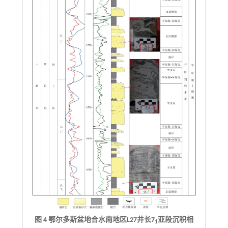
图 4 鄂尔多斯盆地合水南地区L27井长7
亚段沉积相
1