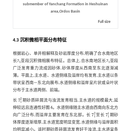
submember of Yanchang Formation in Heshuinan
area,Ordos Basin
Full size
4.3 沉积微相平面分布特征
根据岩心、单井相解释及砂岩厚度分布,明确了合水南地区
长7
亚段沉积微相展布特征。总体上,合水南地区长7
亚段
1
1
广泛发育重力流成因砂体,砂体厚度从西南至东北逐渐减
薄。平面上,主水道、水道侧缘及溢岸均有发育,主水道以条
带状呈西南—东北向展布,水道侧缘和溢岸呈片状或朵叶状
分布于主水道两侧、前端。
2
7
长
期砂质碎屑流与浊流发育相当,主水道的规模最大,延
7
1
2
1
伸较远且连通性好
图 6
。水道侧缘随主水道由西南向东北方
2
1
7
7
向广泛分布,而溢岸主要发育在东北部。长
至长
期砂
7
1
2
7
1
1
1
1
体厚度逐渐增厚,主水道宽度明显变宽,水道侧缘与溢岸面积
均明显减小。该时期砂质碎屑流发育好于浊流,主水道呈条