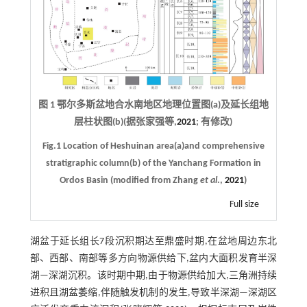
图 1 鄂尔多斯盆地合水南地区地理位置图(a)及延长组地
层柱状图(b)(据张家强等,
2021
; 有修改)
Fig.1 Location of Heshuinan area(a)and comprehensive
stratigraphic column(b) of the Yanchang Formation in
Ordos Basin (modified from Zhang
et al
.,
2021
)
Full size
湖盆于延长组长7段沉积期达至鼎盛时期,在盆地周边东北
部、西部、南部等多方向物源供给下,盆内大面积发育半深
湖—深湖沉积。该时期中期,由于物源供给加大,三角洲持续
进积且湖盆萎缩,伴随触发机制的发生,导致半深湖—深湖区