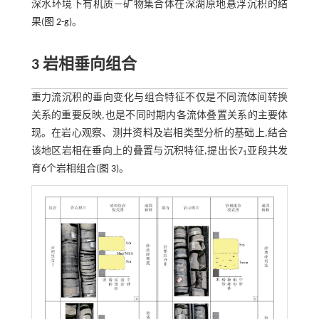
深水环境下有机质—矿物集合体在深湖原地悬浮沉积的结
果(
图 2-g
)。
3 岩相垂向组合
重力流沉积的垂向变化与组合特征不仅是不同流体间转换
关系的重要反映,也是不同时期内各流体叠置关系的主要体
现。在岩心观察、测井资料及岩相类型分析的基础上,结合
该地区岩相在垂向上的叠置与沉积特征,提出长7
亚段共发
1
育6个岩相组合(
图 3
)。