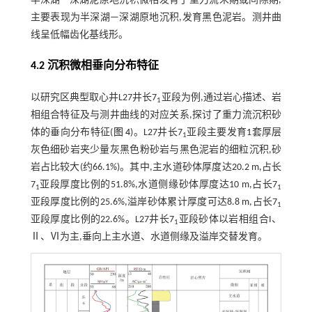
半深湖—深湖泥原地沉积微相发育于重力流末期或间隙期,
主要表现为半深湖—深湖原地沉积,发育黑色泥岩。测井曲
线呈低幅齿化基线形。
4.2 沉积微相垂向分布特征
以研究区典型取心井L27井长7
亚段为例,通过岩心描述、岩
1
相组合特征及与测井曲线的对应关系,探讨了重力流沉积砂
体的垂向分布特征(
图 4
)。L27井长7
亚段主要发育1套厚层
1
灰色细砂岩夹少量灰黑色粉砂岩与黑色泥岩的细粒沉积,砂
岩占比较大(约66.1%)。其中,主水道砂体厚度达20.2 m,占长
7
亚段厚度比例的51.8%,水道侧缘砂体厚度达10 m,占长7
1
1
亚段厚度比例的25.6%,溢岸砂体累计厚度可达8.8 m,占长7
1
亚段厚度比例的22.6%。L27井长7
亚段砂体以岩相组合I、
1
Ⅱ、Ⅵ为主,垂向上主水道、水道侧缘及溢岸交替发育。