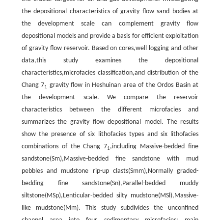
the depositional characteristics of gravity flow sand bodies at
the development scale can complement gravity flow
depositional models and provide a basis for efficient exploitation
of gravity flow reservoir. Based on cores,well logging and other
data,this study examines the depositional
characteristics,microfacies classification,and distribution of the
Chang 7
gravity flow in Heshuinan area of the Ordos Basin at
1
the development scale. We compare the reservoir
characteristics between the different microfacies and
summarizes the gravity flow depositional model. The results
show the presence of six lithofacies types and six lithofacies
combinations of the Chang 7
,including Massive-bedded fine
1
sandstone(Sm),Massive-bedded fine sandstone with mud
pebbles and mudstone rip-up clasts(Smm),Normally graded-
bedding fine sandstone(Sn),Parallel-bedded muddy
siltstone(MSp),Lenticular-bedded silty mudstone(MSl),Massive-
like mudstone(Mm). This study subdivides the unconfined