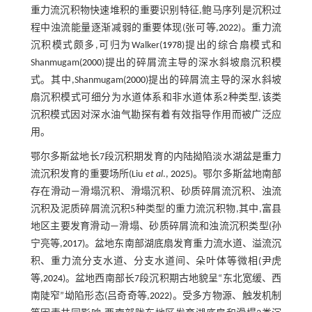
重力流沉积物快速堆积的重要识别特征,鲍马序列是沉积过
程中浊流能量逐渐减弱的重要体现(张可等,
2022
)。重力流
沉积模式颇多,可归为Walker(
1978
)提出的综合扇模式和
Shanmugam(
2000
)提出的碎屑流主导的深水斜坡扇沉积模
式。其中,Shanmugam(
2000
)提出的碎屑流主导的深水斜坡
扇沉积模式可细分为水道体系和非水道体系2种类型,该类
沉积模式因对深水油气勘探有着有效指导作用而被广泛应
用。
鄂尔多斯盆地长7段沉积期发育的内陆拗陷淡水湖盆是重力
流沉积发育的重要场所(Liu
et al
.,
2025
)。鄂尔多斯盆地南部
存在滑动—滑塌沉积、滑塌沉积、砂质碎屑流沉积、浊流
沉积及泥质碎屑流沉积5种类型的重力流沉积物,其中,富县
地区主要发育滑动—滑塌、砂质碎屑流和浊流沉积类型(孙
宁亮等,
2017
)。盆地东南部湖底扇发育重力流水道、溢流沉
积、重力流分支水道、分支水道间、朵叶体等微相(尹虎
等,
2024
)。盆地西南部长7段沉积期古地貌呈“东北宽缓、西
南陡窄”坳陷形态(吕奇奇等,
2022
)。受多方物源、触发机制