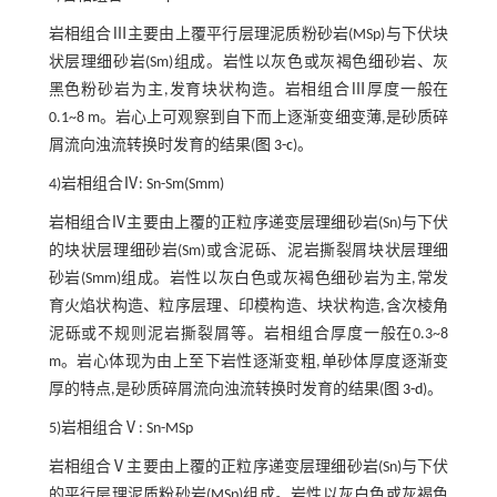
岩相组合Ⅲ主要由上覆平行层理泥质粉砂岩(MSp)与下伏块
状层理细砂岩(Sm)组成。岩性以灰色或灰褐色细砂岩、灰
黑色粉砂岩为主,发育块状构造。岩相组合Ⅲ厚度一般在
0.1~8 m。岩心上可观察到自下而上逐渐变细变薄,是砂质碎
屑流向浊流转换时发育的结果(
图 3-c
)。
4)岩相组合Ⅳ: Sn-Sm(Smm)
岩相组合Ⅳ主要由上覆的正粒序递变层理细砂岩(Sn)与下伏
的块状层理细砂岩(Sm)或含泥砾、泥岩撕裂屑块状层理细
砂岩(Smm)组成。岩性以灰白色或灰褐色细砂岩为主,常发
育火焰状构造、粒序层理、印模构造、块状构造,含次棱角
泥砾或不规则泥岩撕裂屑等。岩相组合厚度一般在0.3~8
m。岩心体现为由上至下岩性逐渐变粗,单砂体厚度逐渐变
厚的特点,是砂质碎屑流向浊流转换时发育的结果(
图 3-d
)。
5)岩相组合Ⅴ: Sn-MSp
岩相组合Ⅴ主要由上覆的正粒序递变层理细砂岩(Sn)与下伏
的平行层理泥质粉砂岩(MSp)组成。岩性以灰白色或灰褐色