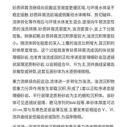
砂质碎屑流继续向前搬运至坡度更缓区域,与环境水体呈不
稳定接触,砂质碎屑流前端或侧翼经水体稀释、剪切破碎、
流体转化等作用后与环境水体发生混合,逐渐向牛顿流变性
质的浊流转换,砂质碎屑流密度大,浊流密度小,呈上下分层
现象。转换初期,砂质碎屑流沉积厚度较大,浊流沉积厚度较
小。随流体转化程度的深入,上覆的浊流比例增大,其沉积的
砂体厚度增加。这个过程既发育砂质碎屑流成因的块状层
理细砂岩,也发育浊流成因的正粒序递变层理细砂岩及透镜
状层理泥质粉砂岩,以岩相组合Ⅲ、Ⅳ为主,测井曲线呈锯齿
状箱型或钟型,这套互层砂体为水道侧缘微相。
重力流继续向前运动,流体进一步转化为浊流。浊流沉积物
受重力分异作用发生卸载沉积,形成了1套以正粒序递变层
理细砂岩、平行层理泥质粉砂岩为主的细粒沉积体。该砂
体可见透镜状层理、鲍马序列的BAE段等,单砂体厚度可达
20 cm,常与灰黑色泥岩呈薄互层,主要发育岩相组合Ⅴ、Ⅵ,
测井曲线呈低幅齿状或指形,为溢岸微相。