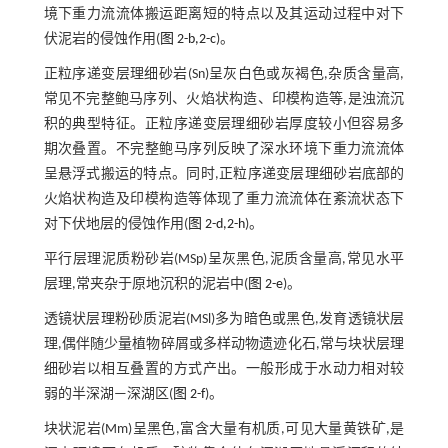
境下重力流流体搬运距离短的特点以及其运动过程中对下
伏泥岩的侵蚀作用(
图 2-b,2-c
)。
正粒序递变层理细砂岩(Sn)呈灰白色或灰褐色,杂质含量高,
常见不完整鲍马序列、火焰状构造、印模构造等,是浊流沉
积的典型特征。正粒序递变层理细砂岩厚度较小但容易多
期次叠置。不完整鲍马序列反映了深水环境下重力流流体
呈悬浮式搬运的特点。同时,正粒序递变层理细砂岩底部的
火焰状构造及印模构造等体现了重力流流体在紊流状态下
对下伏地层的侵蚀作用(
图 2-d,2-h
)。
平行层理泥质粉砂岩(MSp)呈灰黑色,泥质含量高,常见水平
层理,常夹杂于原地沉积的泥岩中(
图 2-e
)。
透镜状层理粉砂质泥岩(MSl)多为暗色或黑色,发育透镜状层
理,偶伴随少量植物碎屑或多样动物遗迹化石,常与块状层理
细砂岩以相互叠置的方式产出。一般形成于水动力相对较
弱的半深湖—深湖区(
图 2-f
)。
块状泥岩(Mm)呈黑色,富含大量有机质,可见大量黄铁矿,是