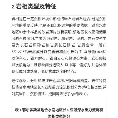
2 岩相类型及特征
岩相是在一定沉积环境中形成的岩石或岩石组合,既是沉积
环境的重要反映,也是还原沉积过程的重要依据。对合水南
地区80余个样品的砂岩薄片分析表明,该地区长7
亚段储集
1
层岩石粒度细,主要为细砂岩、粉砂岩、泥岩。岩石类型主
要为长石岩屑砂岩和岩屑长石砂岩,岩屑含量一般在
6%~27.5%,岩屑成分以变质岩和沉积岩为主,填隙物(16.4%)
以伊利石、铁方解石、铁白云石和绿泥石为主。岩石颗粒
以次棱角为主且颗粒间分选较大,以中等—偏好为主,总体呈
现低成分成熟度、低结构成熟度的特点。
通过观察、分析和描述岩心资料,根据沉积构造、岩性等特
征将合水南地区长7
亚段重力流沉积划分为6种岩相类型,并
1
对其岩性、沉积特征、成因等进行了总结(
表 1
)。
表 1 鄂尔多斯盆地合水南地区长7
亚段深水重力流沉积
1
岩相类型划分