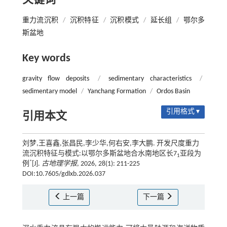
关键词
重力流沉积
/
沉积特征
/
沉积模式
/
延长组
/
鄂尔多
斯盆地
Key words
gravity flow deposits
/
sedimentary characteristics
/
sedimentary model
/
Yanchang Formation
/
Ordos Basin
引用格式 ▾
引用本文
刘梦,王喜鑫,张昌民,李少华,何右安,李大鹏. 开发尺度重力
流沉积特征与模式:以鄂尔多斯盆地合水南地区长7
亚段为
1
*
例
[J].
古地理学报
, 2026, 28(1): 211-225
DOI:10.7605/gdlxb.2026.037
上一篇
下一篇