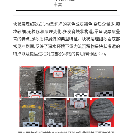
丰富
块状层理细砂岩(Sm)呈纯净的灰色或灰褐色,杂质含量少,颗
粒较细,无粒序和层理变化,多发育块状构造,常呈现厚层叠
置的特点,是砂质碎屑流的典型特征。块状层理细砂岩底部
常见冲刷面,反映了深水环境下重力流沉积物呈块状搬运的
特点以及搬运过程对底部沉积物的剪切作用(
图 2-a
)。