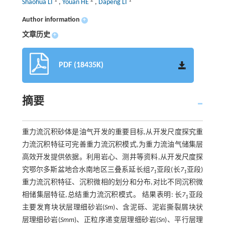
1
2
1
Shaohua LI
,
Youan HE
,
Dapeng LI
Author information
+
文章历史
+
PDF (18435K)
摘要
重力流沉积砂体是油气开发的重要目标,从开发尺度探究重
力流沉积特征可完善重力流沉积模式,为重力流油气储集层
高效开发提供依据。利用岩心、测井等资料,从开发尺度探
究鄂尔多斯盆地合水南地区三叠系延长组
7
亚段(长
7
亚段)
1
1
重力流沉积特征、沉积微相的划分和分布,对比不同沉积微
相储集层特征,总结重力流沉积模式。 结果表明: 长
7
亚段
1
主要发育块状层理细砂岩(
Sm
)、含泥砾、泥岩撕裂屑块状
层理细砂岩(
Smm
)、正粒序递变层理细砂岩(
Sn
)、平行层理