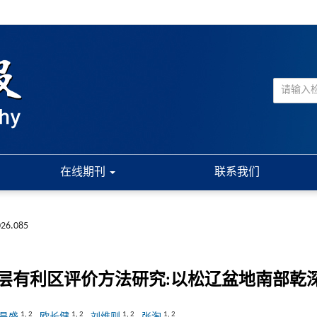
在线期刊
联系我们
026.085
层有利区评价方法研究:以松辽盆地南部乾
1
,
2
1
,
2
1
,
2
1
,
2