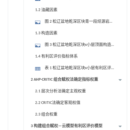
件
1.2 油藏因素
图 2 松辽盆地乾深区块青一段烃源岩地
球化学特征分布图(据Liu,2023;有修改)
1.3 构造因素
图 3 松辽盆地乾深区块x小层顶面构造图
及过AB线地震剖面
1.4 有利区评价指标体系
表 1 松辽盆地乾深区块x小层有利区评价
因素等级划分
2 AHP-CRITIC 组合赋权法确定指标权重
2.1 层次分析法确定主观权重
2.2 CRITIC法确定客观权值
2.3 组合权重
3 构建组合赋权—云模型有利区评价模型