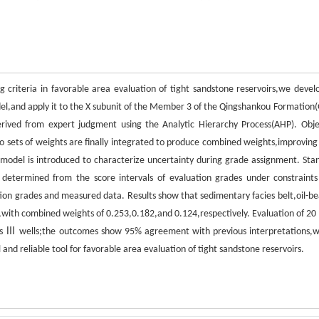
ng criteria in favorable area evaluation of tight sandstone reservoirs,we devel
l,and apply it to the X subunit of the Member 3 of the Qingshankou Formation(
derived from expert judgment using the Analytic Hierarchy Process(AHP). Obje
 sets of weights are finally integrated to produce combined weights,improving
d model is introduced to characterize uncertainty during grade assignment. Sta
determined from the score intervals of evaluation grades under constraints
on grades and measured data. Results show that sedimentary facies belt,oil-be
,with combined weights of 0.253,0.182,and 0.124,respectively. Evaluation of 20 
Class Ⅲ wells;the outcomes show 95% agreement with previous interpretations,w
and reliable tool for favorable area evaluation of tight sandstone reservoirs.