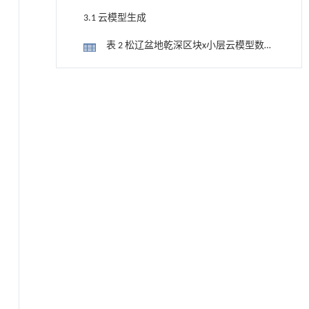
3.1 云模型生成
表 2 松辽盆地乾深区块x小层云模型数字
特征值
图 4 松辽盆地乾深区块x小层标准云图
用于宽浓度范围高效捕集CO₂及低能耗再生的新
[1]
3.2 评判流程
型酮基IPDA相变吸收剂
Engineering
. 2026, Vol.58(3): 1-303
图 5 松辽盆地乾深区块x小层有利区综合
https://doi.org/10.1016/j.eng.2025.05.008
评判流程
4 实例应用
基于机器学习揭示二氢杨梅素抑制TGF-β/ALK5
[2]
信号通路治疗肺纤维化的新机制
4.1 有利区评价指标量化
Engineering
. 2026, Vol.58(3): 1-303
https://doi.org/10.1016/j.eng.2025.10.017
表 3 松辽盆地乾深区块x小层有利区评价
各井指标量化评分
基于检流计的无对准误差全原位成像与激光加
[3]
4.2 组合权重的确定
工系统及其在泛半导体制造中的应用
Engineering
. 2026, Vol.58(3): 1-303
表 4 松辽盆地乾深区块x小层有利区评价
https://doi.org/10.1016/j.eng.2025.07.041
各指标权重
4.3 综合评价云图绘制
内置陶瓷驱动单元的厘米级可重构压电机器人
[4]