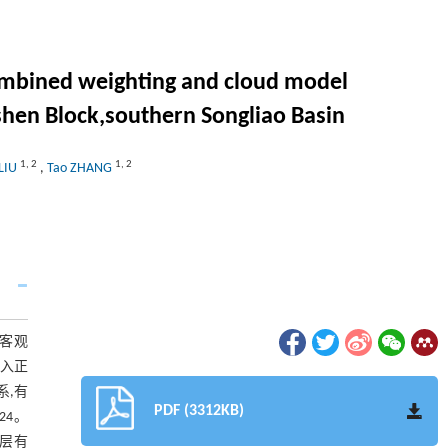
combined weighting and cloud model
shen Block,southern Songliao Basin
1
,
2
1
,
2
 LIU
,
Tao ZHANG
客观
引入正
系,有
PDF (3312KB)
24。
集层有