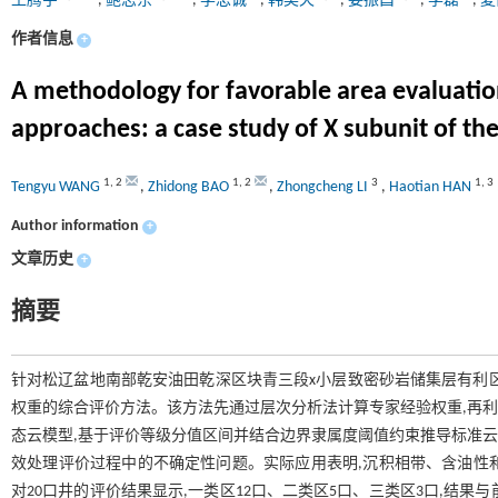
王腾宇
,
鲍志东
,
李忠诚
,
韩昊天
,
姜振昌
,
李磊
,
夏
作者信息
+
A methodology for favorable area evaluatio
approaches: a case study of X subunit of 
1
,
2
1
,
2
3
1
,
3
Tengyu WANG
,
Zhidong BAO
,
Zhongcheng LI
,
Haotian HAN
Author information
+
文章历史
+
摘要
针对松辽盆地南部乾安油田乾深区块青三段x小层致密砂岩储集层有利
权重的综合评价方法。该方法先通过层次分析法计算专家经验权重,再利用
态云模型,基于评价等级分值区间并结合边界隶属度阈值约束推导标准云
效处理评价过程中的不确定性问题。实际应用表明,沉积相带、含油性和有效厚
对20口井的评价结果显示,一类区12口、二类区5口、三类区3口,结果与前