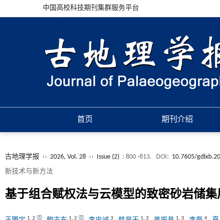
中国高校科技期刊集群服务平台
首页
期刊介绍
古地理学报
››
2026, Vol. 28
››
Issue (2)
: 800 -813.
DOI:
10.7605/gdlxb.2
新技术与新方法
基于组合赋权法与云模型的致密砂岩储集
1
,
2
1
,
2
3
1
,
3
1
,
3
4