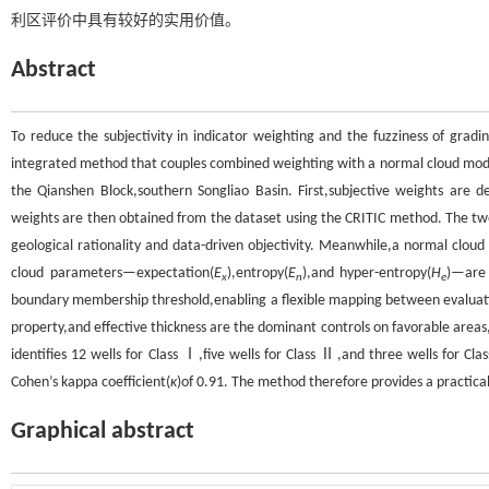
利区评价中具有较好的实用价值。
Abstract
To reduce the subjectivity in indicator weighting and the fuzziness of gradi
integrated method that couples combined weighting with a normal cloud mode
the Qianshen Block,southern Songliao Basin. First,subjective weights are 
weights are then obtained from the dataset using the CRITIC method. The two
geological rationality and data-driven objectivity. Meanwhile,a normal clou
cloud parameters—expectation(
E
),entropy(
E
),and hyper-entropy(
H
)—are 
x
n
e
boundary membership threshold,enabling a flexible mapping between evaluati
property,and effective thickness are the dominant controls on favorable areas
identifies 12 wells for Class Ⅰ,five wells for Class Ⅱ,and three wells for 
Cohen’s kappa coefficient(
κ
)of 0.91. The method therefore provides a practical 
Graphical abstract