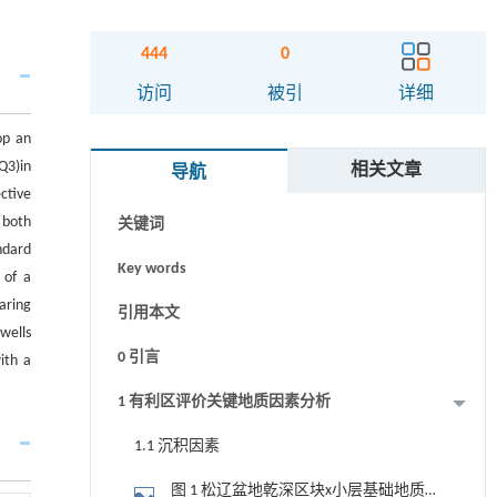
444
0
摘要
访问
被引
详细
Abstract
op an
Q3)in
相关文章
导航
Graphical abstract
ctive
 both
关键词
ndard
Key words
 of a
aring
引用本文
wells
0 引言
ith a
1 有利区评价关键地质因素分析
1.1 沉积因素
图 1 松辽盆地乾深区块x小层基础地质图