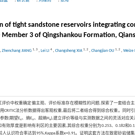
昌盛
,
欧长健
,
刘维则
,
张淘
n of tight sandstone reservoirs integrating 
the Member 3 of Qingshankou Formation, Qian
1
,
3
4
1
,
2
1
,
2
,
Zhenchang JIANG
,
Lei LI
,
Changsheng XIA
,
Changjian OU
,
Weize
区评价中权重确定偏主观、评价标准存在模糊性的问题,探索了一套结合主
CRITIC法分析数据得出客观权重,最后将二者结合得到综合权重。同时
参数(期望E
、熵E
、超熵H
),建立评价等级与实测数据之间的灵活对应关
x
n
e
度是影响有利区的主要因素,其综合权重分别为0.253、0.182和0.1
人认识符合率达到95%,Kappa系数κ=0.91。证明这套方法在致密砂岩储