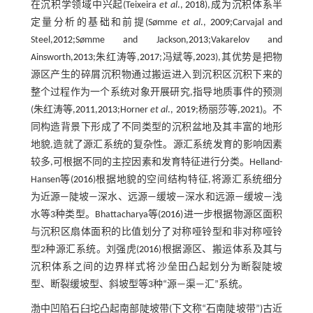
在沉积学领域中兴起(Teixeira
et al
.,
2018
),成为沉积体系半
定量分析的基础和前提(Sømme
et al
.,
2009
;Carvajal and
Steel,
2012
;Sømme and Jackson,
2013
;Vakarelov and
Ainsworth,
2013
;朱红涛等,
2017
;冯斌等,
2023
),其优势是把物
源区产生的碎屑沉积物通过搬运进入到沉积区沉积下来的
整个过程作为一个系统对象开展研究,指导地质事件的预测
(朱红涛等,
2011
,
2013
;Horner
et al
.,
2019
;杨丽莎等,
2021
)。不
同构造背景下形成了不同类型的沉积盆地及其丰富的地形
地貌,造就了源汇系统的复杂性。源汇系统发育的影响因素
较多,可根据不同的主控因素和发育特征进行分类。Helland-
Hansen等(
2016
)根据地貌的空间结构特征,将源汇系统细分
为近源—陡坡—深水、远源—缓坡—深水和远源—缓坡—浅
水等3种类型。Bhattacharya等(
2016
)进一步根据物源区面积
与沉积区扇体面积的比值划分了对称哑铃型和非对称哑铃
型2种源汇系统。刘强虎(
2016
)根据源区、搬运体系及其与
沉积体系之间的边界样式将沙垒田凸起划分为断裂陡坡
型、断裂缓坡型、斜坡型等3种“源—渠—汇”系统。
渤中凹陷石臼坨凸起南部陡坡带(下文称“石南陡坡带”)古近