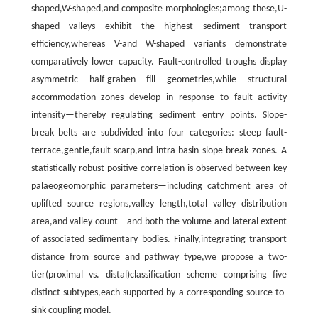
shaped,W-shaped,and composite morphologies;among these,U-
shaped valleys exhibit the highest sediment transport
efficiency,whereas V-and W-shaped variants demonstrate
comparatively lower capacity. Fault-controlled troughs display
asymmetric half-graben fill geometries,while structural
accommodation zones develop in response to fault activity
intensity—thereby regulating sediment entry points. Slope-
break belts are subdivided into four categories: steep fault-
terrace,gentle,fault-scarp,and intra-basin slope-break zones. A
statistically robust positive correlation is observed between key
palaeogeomorphic parameters—including catchment area of
uplifted source regions,valley length,total valley distribution
area,and valley count—and both the volume and lateral extent
of associated sedimentary bodies. Finally,integrating transport
distance from source and pathway type,we propose a two-
tier(proximal vs. distal)classification scheme comprising five
distinct subtypes,each supported by a corresponding source-to-
sink coupling model.