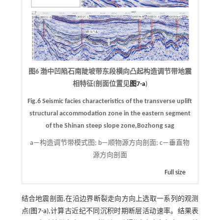
图6 渤中凹陷石南陡坡带东段横向凸起构造调节带地震
相特征(剖面位置见
图7-a
)
Fig.6 Seismic facies characteristics of the transverse uplift
structural accommodation zone in the eastern segment
of the Shinan steep slope zone,Bozhong sag
a—构造调节带模式图; b—顺物源方向剖面; c—垂直物
源方向剖面
Full size
结合地震剖面,在沿边界断裂走向方向上选取一系列的观测
点(
图7-a
),计算古近纪不同沉积时期断层活动速率。结果表