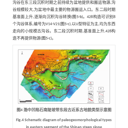
沟谷在东三段沉积时期之前持续为盆地提供和搬运物源,沟
谷规模较大,为盆地中最主要的物源搬运入口。东二段时期
基准面上升,逐渐向沉积沟谷转换(
图5-b
)。428构造可识别8
个沟谷体系,编号为V14-V21(
图5-c
),以U型特征为主,均为东西
走向的小规模古沟谷。东二段沉积时期,基准面上升,428构
造不再提供物源(
图5-c
)。
图4 渤中凹陷石南陡坡带东段古近系古地貌类型示意图
Fig.4 Schematic diagram of paleogeomorphological types
in eastern segment of the Shinan steep slope