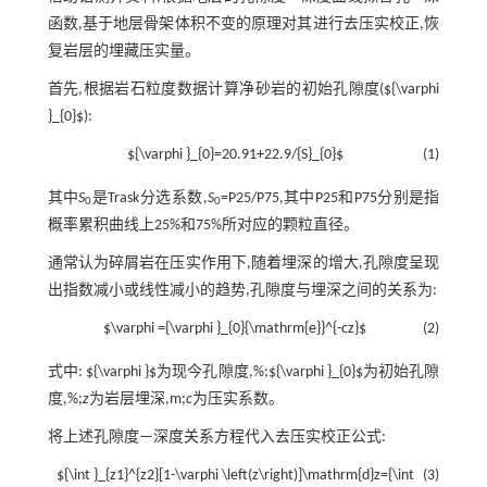
函数,基于地层骨架体积不变的原理对其进行去压实校正,恢
复岩层的埋藏压实量。
首先,根据岩石粒度数据计算净砂岩的初始孔隙度(${\varphi
}_{0}$):
${\varphi }_{0}=20.91+22.9/{S}_{0}$
(1)
其中
S
是Trask分选系数,
S
=P25/P75,其中P25和P75分别是指
0
0
概率累积曲线上25%和75%所对应的颗粒直径。
通常认为碎屑岩在压实作用下,随着埋深的增大,孔隙度呈现
出指数减小或线性减小的趋势,孔隙度与埋深之间的关系为:
$\varphi ={\varphi }_{0}{\mathrm{e}}^{-cz}$
(2)
式中: ${\varphi }$为现今孔隙度,%;${\varphi }_{0}$为初始孔隙
度,%;
z
为岩层埋深,m;
c
为压实系数。
将上述孔隙度—深度关系方程代入去压实校正公式:
${\int }_{z1}^{z2}[1-\varphi \left(z\right)]\mathrm{d}z={\int
(3)