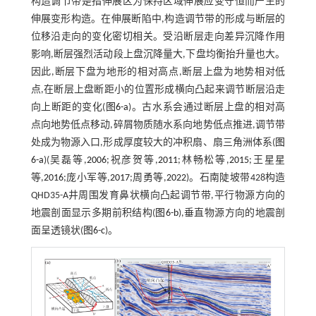
构造调节带是指伸展区为保持区域伸展应变守恒而产生的
伸展变形构造。在伸展断陷中,构造调节带的形成与断层的
位移沿走向的变化密切相关。受沿断层走向差异沉降作用
影响,断层强烈活动段上盘沉降量大,下盘均衡抬升量也大。
因此,断层下盘为地形的相对高点,断层上盘为地势相对低
点,在断层上盘断距小的位置形成横向凸起来调节断层沿走
向上断距的变化(
图6-a
)。古水系会通过断层上盘的相对高
点向地势低点移动,碎屑物质随水系向地势低点推进,调节带
处成为物源入口,形成厚度较大的冲积扇、扇三角洲体系(
图
6-a
)(吴磊等,
2006
;祝彦贺等,
2011
;林畅松等,
2015
;王星星
等,
2016
;庞小军等,
2017
;周勇等,
2022
)。石南陡坡带428构造
QHD35-A井周围发育鼻状横向凸起调节带,平行物源方向的
地震剖面显示多期前积结构(
图6-b
),垂直物源方向的地震剖
面呈透镜状(
图6-c
)。