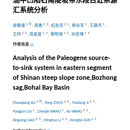
渤中凹陷石南陡坡带东段古近系源
汇系统分析
1
2
,
3
2
,
3
1
1
徐春强
,
周勇
,
纪友亮
,
柳永军
,
王晨杰
,
2
,
3
2
,
3
2
,
3
2
,
3
王柯
,
高星星
,
黎明涛
,
孙宏博
作者信息
+
Analysis of the Paleogene source-
to-sink system in eastern segment
of Shinan steep slope zone,Bozhong
sag,Bohai Bay Basin
1
2
,
3
2
,
3
Chunqiang XU
,
Yong ZHOU
,
Youliang JI
,
1
1
2
,
3
Yongjun LIU
,
Chenjie WANG
,
Ke WANG
,
2
,
3
2
,
3
2
,
3
Xingxing GAO
,
Mingtao LI
,
Hongbo SUN