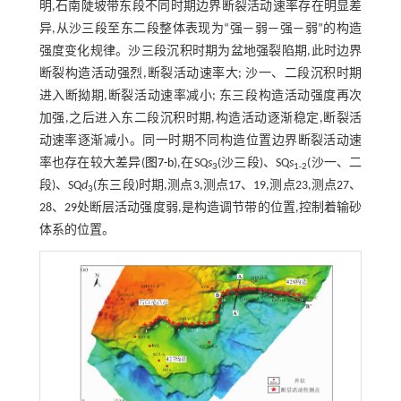
明,石南陡坡带东段不同时期边界断裂活动速率存在明显差
异,从沙三段至东二段整体表现为“强—弱—强—弱”的构造
强度变化规律。沙三段沉积时期为盆地强裂陷期,此时边界
断裂构造活动强烈,断裂活动速率大; 沙一、二段沉积时期
进入断拗期,断裂活动速率减小; 东三段构造活动强度再次
加强,之后进入东二段沉积时期,构造活动逐渐稳定,断裂活
动速率逐渐减小。同一时期不同构造位置边界断裂活动速
率也存在较大差异(
图7-b
),在SQ
s
(沙三段)、SQ
s
(沙一、二
3
1-2
段)、SQ
d
(东三段)时期,测点3,测点17、19,测点23,测点27、
3
28、29处断层活动强度弱,是构造调节带的位置,控制着输砂
体系的位置。