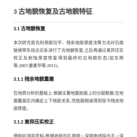
3 古地貌恢复及古地貌特征
3.1 古地貌恢复
本次研究首先利用层拉平、残余地层厚度法等方法对石南
陡坡带东段古近系进行了古地貌恢复,之后再通过差异压实
校正及剥蚀厚度恢复得到最终的古地貌形态(加东辉
等,
2007
;姜素华等,
2011
)。
3.1.1 残余地貌重建
在地质分析的基础上,根据主要地震剖面上的分层数据,在地
震覆盖区内确定上下地层关系,顶底面相减得到现今残余地
层厚度。
3.1.2 差异压实校正
借助钻测井资料,根据地层的孔隙度—深度曲线拟合孔—深