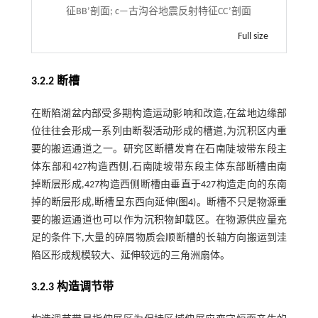
征BB’剖面; c—古沟谷地震反射特征CC’剖面
Full size
3.2.2 断槽
在断陷湖盆内部受多期构造运动影响和改造,在盆地边缘部
位往往会形成一系列由断裂活动形成的槽道,为沉积区内重
要的搬运通道之一。研究区断槽发育在石南陡坡带东段主
体东部和427构造西侧,石南陡坡带东段主体东部断槽由南
掉断层形成,427构造西侧断槽由垂直于427构造走向的东南
掉的断层形成,断槽呈东西向延伸(
图4
)。断槽不只是物源重
要的搬运通道也可以作为沉积物卸载区。在物源供应量充
足的条件下,大量的碎屑物质会顺断槽的长轴方向搬运到洼
陷区形成规模较大、延伸较远的三角洲扇体。
3.2.3 构造调节带