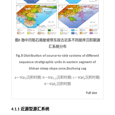
图8 渤中凹陷石南陡坡带东段古近系不同层序沉积期源
汇系统分布
Fig.8 Distribution of source-to-sink systems of different
sequence stratigraphic units in eastern segment of
Shinan steep slope zone,Bozhong sag
a—SQ
s
沉积时期; b—SQ
s
沉积时期; c—SQ
d
沉积时期;
3
1-2
3
d—SQ
d
沉积时期
2
Full size
4.1.1 近源型源汇系统