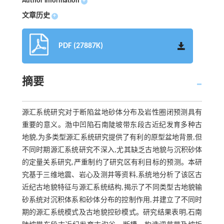
Author information
+
文章历史
+
PDF (27887K)
摘要
源汇系统研究对于断陷盆地砂体分布及岩性圈闭预测具有
重要的意义。渤中凹陷石南陡坡带东段古近纪发育多种古
地貌,为多类型源汇系统研究提供了有利的原型盆地背景,但
不同时期源汇系统研究不深入,尤其缺乏古地貌与沉积砂体
的定量关系研究,严重制约了研究区有利目标的预测。本研
究基于三维地震、岩心及测井等资料,系统地分析了该区古
近纪古地貌特征与源汇系统结构,揭示了不同类型古地貌输
砂系统对沉积体系和砂体分布的控制作用,并建立了不同时
期的源汇系统模式及古地貌控砂模式。研究结果表明,石南