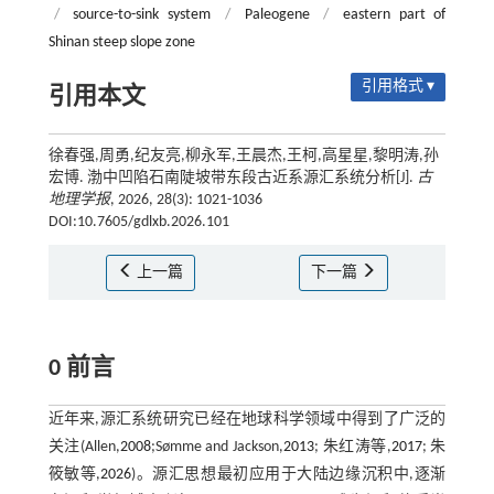
/
source-to-sink system
/
Paleogene
/
eastern part of
Shinan steep slope zone
引用格式 ▾
引用本文
徐春强,周勇,纪友亮,柳永军,王晨杰,王柯,高星星,黎明涛,孙
宏博. 渤中凹陷石南陡坡带东段古近系源汇系统分析[J].
古
地理学报
, 2026, 28(3): 1021-1036
DOI:10.7605/gdlxb.2026.101
上一篇
下一篇
0 前言
近年来,源汇系统研究已经在地球科学领域中得到了广泛的
关注(Allen,
2008
;Sømme and Jackson,
2013
; 朱红涛等,
2017
; 朱
筱敏等,
2026
)。源汇思想最初应用于大陆边缘沉积中,逐渐