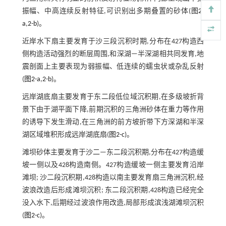
振幅、中高连续反射特征,可识别出多期叠置的砂体(
图2-
a
,
2-b
)。
近岸水下扇主要发育于沙三段沉积时期,分布在427构造西
侧构造活动强烈的断层周围,和深湖—半深湖相共同发育,地
震剖面上主要表现为弱振幅、低连续的蠕虫状或杂乱反射
(
图2-a
,
2-b
)。
远岸湖底扇主要发育于东二段低位域沉积期,在多级坡折背
景下由于湖平面下降,前期沉积的三角洲砂体在重力等作用
的诱导下发生滑动,在三角洲的前方坡折带下方深湖和半深
湖区域堆积形成远岸湖底扇(
图2-c
)。
滩坝砂体主要发育于沙二—东二段沉积期,分布在427构造缓
坡一侧以及428构造南侧。427构造缓坡一侧主要发育沿岸
滩坝; 沙二段沉积期,428构造以南主要发育扇三角洲沉积,经
波浪改造后形成滩坝沉积; 东二段沉积期,428构造已经完全
没入水下,后期经过波浪作用改造,局部形成滨浅湖滩坝沉积
(
图2-c
)。