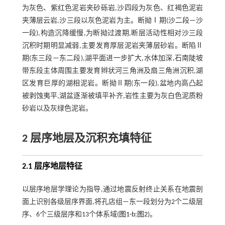
为灰色、紫红色泥岩夹砂砾岩,沙四段为灰色、红褐色泥岩
夹薄层云岩,沙三段以灰色泥岩为主。断拗Ⅰ期(沙二段—沙
一段),构造沉降缓慢,为断拗过渡期,断层活动性相对沙三段
沉积时期明显减弱,主要发育厚层泥岩夹薄层砂岩。断陷Ⅱ
期(东三段—东二段),湖平面进一步扩大,水体加深,石南陡坡
带东段主体周围主要发育辫状河三角洲及扇三角洲沉积,湖
区发育巨厚的湖相泥岩。断拗Ⅱ期(东一段),盆地内高凸起
被剥蚀夷平,湖盆逐渐被填平补齐,岩性主要为灰白色泥质粉
砂岩以及灰绿色泥岩。
2 层序地层及沉积充填特征
2.1 层序地层特征
以层序地层学理论为指导,通过地震反射终止关系在地震剖
面上识别各级层序界面,将孔店组—东一段划分为2个二级层
序、6个三级层序和13个体系域(
图1-b
;
图2
)。