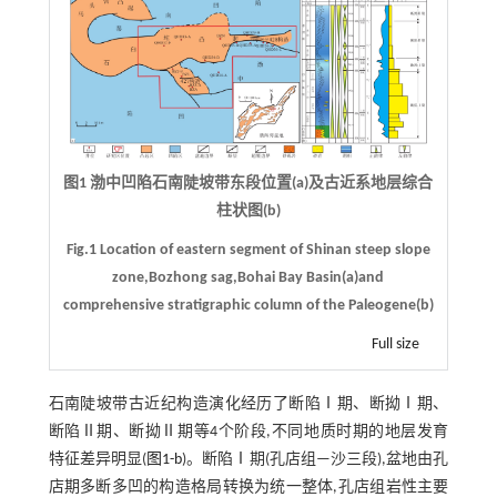
图1 渤中凹陷石南陡坡带东段位置(a)及古近系地层综合
柱状图(b)
Fig.1 Location of eastern segment of Shinan steep slope
zone,Bozhong sag,Bohai Bay Basin(a)and
comprehensive stratigraphic column of the Paleogene(b)
Full size
石南陡坡带古近纪构造演化经历了断陷Ⅰ期、断拗Ⅰ期、
断陷Ⅱ期、断拗Ⅱ期等4个阶段,不同地质时期的地层发育
特征差异明显(
图1-b
)。断陷Ⅰ期(孔店组—沙三段),盆地由孔
店期多断多凹的构造格局转换为统一整体,孔店组岩性主要