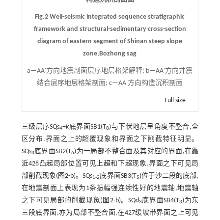
Fig.2 Well-seismic integrated sequence stratigraphic
framework and structural-sedimentary cross-section
diagram of eastern segment of Shinan steep slope
zone,Bozhong sag
a—AA'方向地震剖面层序地层格架解释; b—AA'方向井震
结合层序地层格架剖面; c—AA'方向构造沉积剖面
Full size
三级层序SQ
s
+
k
底界面SB1(T
)与下伏地层呈角度不整合,全
4
8
区分布,界面之上的超覆现象和界面之下削截特征明显。
SQ
s
底界面SB2(T
)为一局部不整合面及其对应的界面,在靠
3
6
近428凸起局部位置可见上超和下超现象,界面之下可见局
部削截现象(
图2-b
)。SQ
s
底界面SB3(T
)位于沙二段的底部,
1-2
5
在地震剖面上表现为1条振幅强连续性好的地震轴,地震轴
之下可见局部的削截现象(
图2-b
)。SQ
d
底界面SB4(T
)为东
3
3
三段底界面,亦为局部不整合面,在427缓坡带界面之上可见