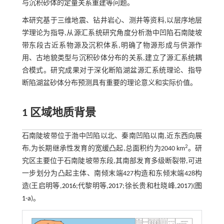
与沉积砂体的定量关系重建等问题。
本研究基于三维地震、钻井岩心、测井等资料,以层序地层
学理论为指导,从源汇系统研究角度分析渤中凹陷石南陡坡
带东段古近系物源及沉积体系,明确了物源形成与供源作
用、古地貌类型与沉积砂体分布的关系,建立了源汇系统耦
合模式。研究成果对于深化断陷湖盆源汇系统理论、指导
断陷湖盆砂体分布预测具有重要的理论意义和实际价值。
1 区域地质背景
石南陡坡带位于渤中凹陷以北、秦南凹陷以南,近东西向展
2
布,为长期继承性发育的宽缓凸起,总面积约为2040 km
。研
究区主要位于石南陡坡带东段,其南部发育多级断裂带,可进
一步划分为凸起主体、南倾末端427构造和东倾末端428构
造(王启明等,
2016
;代黎明等,
2017
;徐长贵和杜晓峰,
2017
)(
图
1-a
)。