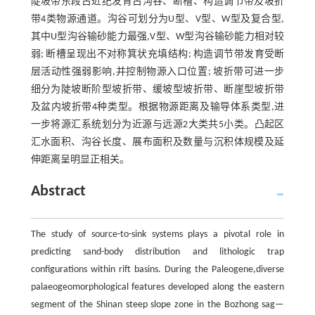
陡坡带东段古近纪发育古沟谷、断槽、构造调节带及坡折
带4类物源通道。沟谷可划分为U型、V型、W型及复合型,
其中U型沟谷输砂能力最强,V型、W型沟谷输砂能力相对较
弱; 断槽呈现出不对称箕状充填结构; 构造调节带发育受断
层活动性强弱影响,并控制物源入口位置; 坡折带可进一步
细分为陡坡断阶型坡折带、缓坡型坡折带、断崖型坡折带
及盆内坡折带4种类型。根据物源距离及输导体系类型,进
一步将源汇系统划分为近源与远源2大类共5小类。凸起区
汇水面积、沟谷长度、展布面积及数量与沉积体规模及延
伸距离呈明显正相关。
Abstract
The study of source-to-sink systems plays a pivotal role in
predicting sand-body distribution and lithologic trap
configurations within rift basins. During the Paleogene,diverse
palaeogeomorphological features developed along the eastern
segment of the Shinan steep slope zone in the Bozhong sag—