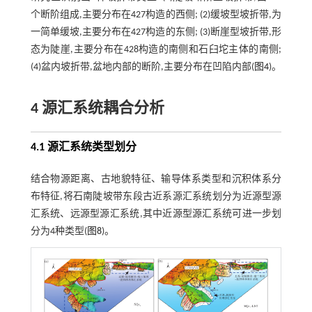
个断阶组成,主要分布在427构造的西侧; (2)缓坡型坡折带,为
一简单缓坡,主要分布在427构造的东侧; (3)断崖型坡折带,形
态为陡崖,主要分布在428构造的南侧和石臼坨主体的南侧;
(4)盆内坡折带,盆地内部的断阶,主要分布在凹陷内部(
图4
)。
4 源汇系统耦合分析
4.1 源汇系统类型划分
结合物源距离、古地貌特征、输导体系类型和沉积体系分
布特征,将石南陡坡带东段古近系源汇系统划分为近源型源
汇系统、远源型源汇系统,其中近源型源汇系统可进一步划
分为4种类型(
图8
)。