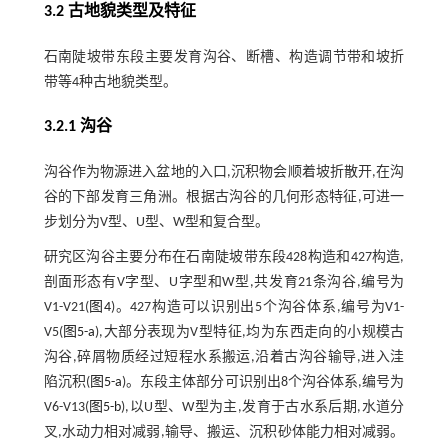
3.2 古地貌类型及特征
石南陡坡带东段主要发育沟谷、断槽、构造调节带和坡折
带等4种古地貌类型。
3.2.1 沟谷
沟谷作为物源进入盆地的入口,沉积物会顺着坡折散开,在沟
谷的下部发育三角洲。根据古沟谷的几何形态特征,可进一
步划分为V型、U型、W型和复合型。
研究区沟谷主要分布在石南陡坡带东段428构造和427构造,
剖面形态有V字型、U字型和W型,共发育21条沟谷,编号为
V1-V21(
图4
)。427构造可以识别出5个沟谷体系,编号为V1-
V5(
图5-a
),大部分表现为V型特征,均为东西走向的小规模古
沟谷,碎屑物质经过短程水系搬运,沿着古沟谷输导,进入洼
陷沉积(
图5-a
)。东段主体部分可识别出8个沟谷体系,编号为
V6-V13(
图5-b
),以U型、W型为主,发育于古水系后期,水道分
叉,水动力相对减弱,输导、搬运、沉积砂体能力相对减弱。