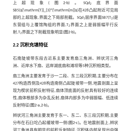
上超现象(
图2-b
)。SQ
d
底界面
2
SB5(
${\mathrm{T}}_{3}^{\mathrm{m}}$
)在428凸起附近可见局
部的上超现象,界面之下局部削截。SQ
d
层序界面SB7(T
)是
1
2
东营组与上覆馆陶组的界面,T
界面之上是弱振幅平行反
2
射,T
界面之下削截现象明显(
图2-b
)。
2
2.2 沉积充填特征
石南陡坡带东段古近系主要发育扇三角洲、辫状河三角
洲、近岸水下扇、远岸湖底扇和滩坝等5种沉积相类型。
扇三角洲主要发育于沙一二段、东三段沉积期,主要分布在
427构造西侧及428构造南侧凸起陡坡带一侧,地震剖面上呈
现为楔状前积反射特征,扇体顶底面的反射具有较好的连续
性,扇体根部多为杂乱反射,扇体内部多为中弱振幅、低连续
反射特征(
图2-a
,
2-b
)。
辫状河三角洲主要发育于东一、东二、东三段沉积期,主要
分布在石臼坨凸起缓坡带一侧(
图2-c
)。在地震剖面上,辫状
河三角洲具有明显的前积反射特征,沉积体内部呈现出中强