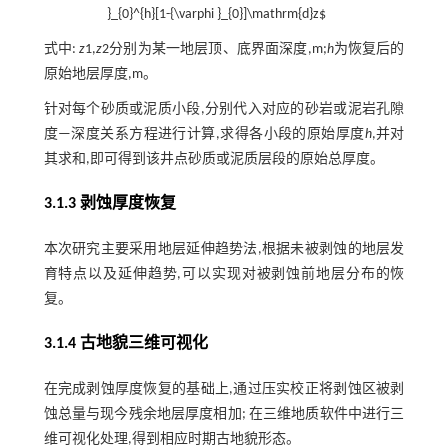
}_{0}^{h}[1-{\varphi }_{0}]\mathrm{d}z$
式中:
z
1,
z
2分别为某一地层顶、底界面深度,m;
h
为恢复后的
原始地层厚度,m。
针对每个砂质或泥质小段,分别代入对应的砂岩或泥岩孔隙
度—深度关系方程进行计算,求得各小段的原始厚度
h
,并对
其求和,即可得到该井点砂质或泥质层段的原始总厚度。
3.1.3 剥蚀厚度恢复
本次研究主要采用地层延伸趋势法,根据未被剥蚀的地层发
育特点以及延伸趋势,可以实现对被剥蚀前地层分布的恢
复。
3.1.4 古地貌三维可视化
在完成剥蚀厚度恢复的基础上,通过压实校正将剥蚀区被剥
蚀总量与现今残余地层厚度相加; 在三维地质软件中进行三
维可视化处理,得到相应时期古地貌形态。