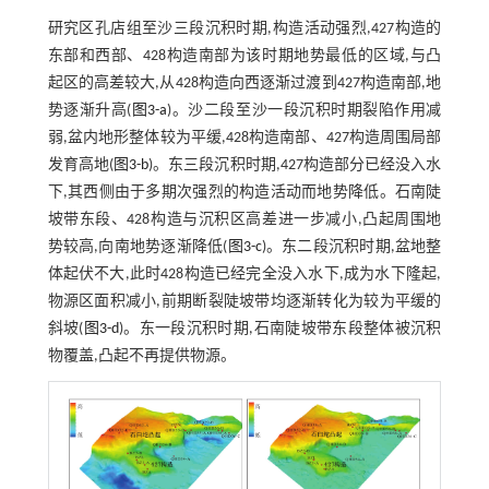
研究区孔店组至沙三段沉积时期,构造活动强烈,427构造的
东部和西部、428构造南部为该时期地势最低的区域,与凸
起区的高差较大,从428构造向西逐渐过渡到427构造南部,地
势逐渐升高(
图3-a
)。沙二段至沙一段沉积时期裂陷作用减
弱,盆内地形整体较为平缓,428构造南部、427构造周围局部
发育高地(
图3-b
)。东三段沉积时期,427构造部分已经没入水
下,其西侧由于多期次强烈的构造活动而地势降低。石南陡
坡带东段、428构造与沉积区高差进一步减小,凸起周围地
势较高,向南地势逐渐降低(
图3-c
)。东二段沉积时期,盆地整
体起伏不大,此时428构造已经完全没入水下,成为水下隆起,
物源区面积减小,前期断裂陡坡带均逐渐转化为较为平缓的
斜坡(
图3-d
)。东一段沉积时期,石南陡坡带东段整体被沉积
物覆盖,凸起不再提供物源。