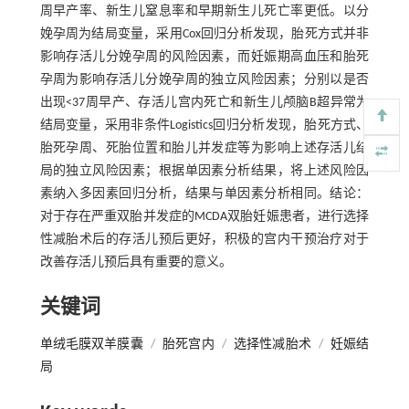
周早产率、新生儿窒息率和早期新生儿死亡率更低。以分
娩孕周为结局变量，采用Cox回归分析发现，胎死方式并非
影响存活儿分娩孕周的风险因素，而妊娠期高血压和胎死
孕周为影响存活儿分娩孕周的独立风险因素；分别以是否
出现<37周早产、存活儿宫内死亡和新生儿颅脑B超异常为
结局变量，采用非条件Logistics回归分析发现，胎死方式、
胎死孕周、死胎位置和胎儿并发症等为影响上述存活儿结
局的独立风险因素；根据单因素分析结果，将上述风险因
素纳入多因素回归分析，结果与单因素分析相同。结论：
对于存在严重双胎并发症的MCDA双胎妊娠患者，进行选择
性减胎术后的存活儿预后更好，积极的宫内干预治疗对于
改善存活儿预后具有重要的意义。
关键词
单绒毛膜双羊膜囊
/
胎死宫内
/
选择性减胎术
/
妊娠结
局