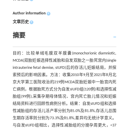
Author information
+
文章历史
+
摘要
目的：比较单绒毛膜双羊膜囊(monochorionic diamniotic,
MCDA)双胎妊娠选择性减胎和自发双胎之一胎死宫内(single
intrauterine fetal demise, sIUFD)后的存活儿妊娠结局，并探
索预后的影响因素。方法：收集2010年9月至2021年8月北
京大学第三医院收治的219例MCDA双胎妊娠中一胎宫内死
亡病例，根据胎死方式分为自发sIUFD组(120例)和选择性减
胎组(99例),采集孕期母体情况、宫内死亡胎儿情况和妊娠
结局资料进行回顾性病例分析。结果：自发sIUFD组和选择
性减胎组的存活儿活产率分别为85.0%及81.8%,存活儿总围
生期存活率则分别为73.3%及81.8%,差异均无统计学意义。
与自发sIUFD组相比，选择性减胎组的分娩孕周更大，<37