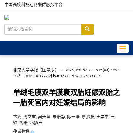
中国高校科技期刊集群服务平台
Toggle
北京大学学报（医学版）
››
2025, Vol. 57
››
Issue (03)
: 592
-598.
DOI:
10.19723/j.issn.1671-167X.2025.03.025
单绒毛膜双羊膜囊双胎妊娠双胎之
一胎死宫内对妊娠结局的影响
卞雯, 周文君, 吴天晨, 朱培静, 陈一诺, 原鹏波, 王学举, 王
颖, 魏瑗, 赵扬玉
作者信息
+