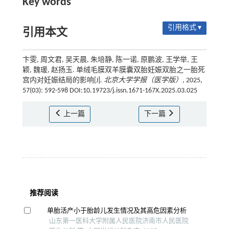
Key words
引用格式 ▾
引用本文
卞雯, 周文君, 吴天晨, 朱培静, 陈一诺, 原鹏波, 王学举, 王
颖, 魏瑗, 赵扬玉. 单绒毛膜双羊膜囊双胎妊娠双胎之一胎死
宫内对妊娠结局的影响[J].
北京大学学报（医学版）
, 2025,
57(03): 592-598 DOI:10.19723/j.issn.1671-167X.2025.03.025
上一篇
下一篇