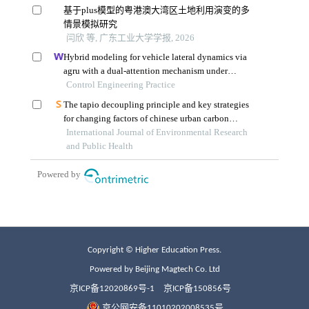
Copyright © Higher Education Press.
Powered by Beijing Magtech Co. Ltd
京ICP备12020869号-1
京ICP备150856号
京公网安备11010202008535号