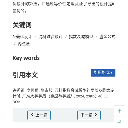
优设计的算法，并通过等价性定理验证了导出的设计是R-
最优的。
关键词
R-最优设计
/
混料试验设计
/
指数衰减模型
/
盛金公式
/
内点法
Key words
引用格式 ▾
引用本文
许秀钿, 李俊鹏, 张崇岐. 混料指数衰减模型的局部R-最优设
计[J].
广州大学学报（自然科学版）
, 2024, 23(05): 48-53
DOI:
上一篇
下一篇