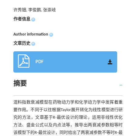
许秀钿, 李俊鹏, 张崇岐
作者信息
+
Author information
+
文章历史
+
PDF
摘要
混料指数衰减模型在药物动力学和化学动力学中发挥着重
要作用。不同于以往根据Taylor展开转化为线性模型进行研
究的方法，文章基于R-最优设计的理论，运用非线性优化
方法、盛金公式以及内点法等，推导出两衰减参数相等时
该模型下的R-最优设计，同时给出了两衰减参数不等时R-最