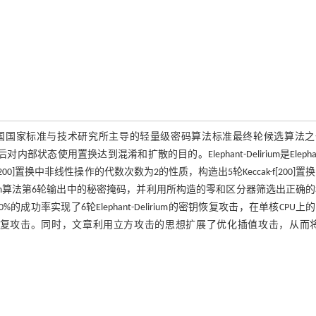
hant算法是美国国家标准与技术研究所主导的轻量级密码算法标准最终轮候选算法
状态使用置换达到混淆和扩散的目的。Elephant-Delirium是Elepha
f[200]置换中非线性操作的代数次数为2的性质，构造出5轮Keccak-f[200]置
lirium算法第6轮输出中的秘密掩码，并利用所构造的零和区分器筛选出正确
成功率实现了6轮Elephant-Delirium的密钥恢复攻击，在单核CPU上
一个实际密钥恢复攻击。同时，文章利用立方攻击的思想扩展了优化插值攻击，从而