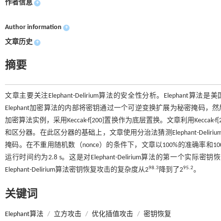
作者信息
+
Author information
+
文章历史
+
摘要
文章主要关注Elephant-Delirium算法的安全性分析。Elep
Elephant加密算法的内部将密钥通过一个可逆变换扩展为秘密掩码，然后对内部
加密算法实例，采用Keccak-f[200]置换作为底层置换。文章利用Keccak-
和区分器。在此区分器的基础上，文章使用分治法猜测Elephant-De
掩码。在不重用随机数（nonce）的条件下，文章以100%的准确率和100%的
运行时间约为2.8 s。这是对Elephant-Delirium算法的第
98.3
95.2
Elephant-Delirium算法密钥恢复攻击的复杂度从2
降到了2
。
关键词
Elephant算法
/
立方攻击
/
优化插值攻击
/
密钥恢复