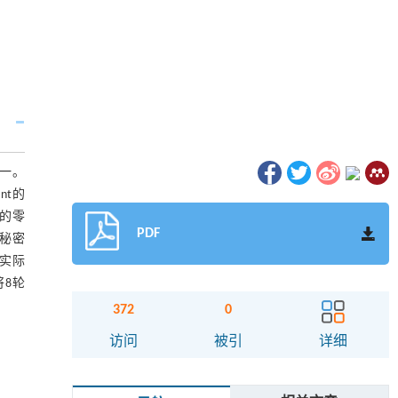
之一。
nt的
换的零
PDF
的秘密
的实际
将8轮
372
0
访问
被引
详细