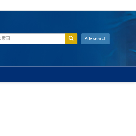
Adv search