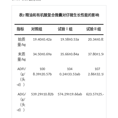
表2 精油和有机酸复合微囊对仔猪生长性能的影响
指标
对照组
试验Ⅰ组
试验Ⅱ组
始质
19.40±0.42a
19.58±0.53a
20.34±0.82a
量/kg
末质
34.50±0.69a
35.66±0.84a
37.80±1.50a
量/kg
ADFI/
100
104
107
（g/
8.39±20.57b
0.24±33.53ab
2.86±32.18a
（头
·d））
ADG/
539.29±10.82b
574.29±19.66ab
623.57±25.40a
（g/
（头
·d））