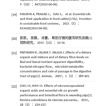
9
（10）：847[
2023
-06-06].
MAURYA
A
,
PRASAD
J
，
DAS
S
， et al. Essential oils
[19]
and their application in food safety[J/OL].
Frontiers
in sustainable food systems
，
2021
（5）：
653420[
2023
-06-06].
彭凯， 吴薇， 龙蕾， 断奶仔猪的腹泻研究进展[J].
[20]
饲料研究
，
2015
（13）：10-16.
PARTANEN
K
,
JALAVA
T
,
VALAJA
J
. Effects of a dietary
[21]
organic acid mixture and of dietary fibre levels on
ileal and faecal nutrient apparent digestibility，
bacterial nitrogen flow，microbial metabolite
concentrations and rate of passage in the digestive
tract of pigs[J].
Animal
，
2007
，
1
（3）：389-401.
CHO
J H
,
KIM
I H
. Effects of microencapsulated
[22]
organic acids and essential oils on growth
performance and intestinal flora in weanling pigs[J].
Revista colombiana de ciencias pecuarias
，
2015
，
28
（3）：229-237.