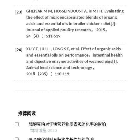
GHEISAR
M M
,
HOSSEINDOUST
A
,
KIM
I H
. Evaluating
[23]
the effect of microencapsulated blends of organic
acids and essential oils in broiler chickens diet[J].
Journal of applied poultry research
，
2015
，
24
（4）：511-519.
XU
Y T
,
LIU
L I
,
LONG
S F
, et al. Effect of organic acids
[24]
and essential oils on performance，intestinal health
and digestive enzyme activities of weaned pigs[J].
Animal feed science and technology
，
2018
（235）：110-119.