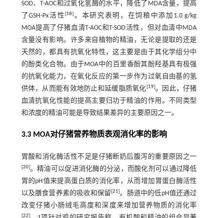
SOD、T-AOC和过氧化氢酶的水平，降低了MDA含量，提高
[
18
]
了GSH-Px活性
。本研究表明，在饲粮中添加1.0 g/kg
MOA提高了仔猪血清T-AOC和T-SOD活性，但对血清中MDA
含量没有影响。许多来自植物的精油，无论是提取的还是
天然的，都具有抗氧化特性，这主要是由于其化学组分中
的酚类化合物。由于MOA中的百里香酚其酚羟基具有极强
的抗氧化能力，在氧化反应的第一步作为过氧自由基的氢
[
19
]
供体，从而能有效地防止和延缓脂质氧化
。因此，仔猪
血清抗氧化性能的提高主要归功于精油的作用。不同类型
和浓度的精油可能是导致结果差异的主要原因之一。
3.3 MOA对仔猪营养物质表观消化率的影响
胃酸和消化酶活性不足是仔猪断奶后腹泻的重要原因之一
[
20
]
。精油可以促进消化酶的分泌，而酸化剂可以通过降低
胃的pH值来提高蛋白质的消化率，从而增加胃蛋白酶活性
[
21
]
以及膳食营养素的吸收和保留
。肠道中的低pH值还通过
改变仔猪小肠绒毛高度和深度来增加营养物质的消化率
[
22
]
。1项针对鸡的研究报告称，有机酸和精油的组合显著