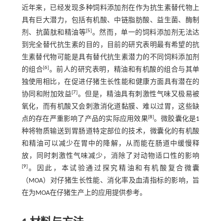
近年来，已经发现多种饲料添加剂在作为抗生素替代物上
具有巨大潜力，包括有机酸、中链脂肪酸、益生菌、酶制
[
5
]
剂、抗菌肽和精油等
。然而，单一的饲料添加剂无法达
到完全替代抗生素的目的，目前的研究表明最有希望的抗
生素替代物可能是具有替代抗生素潜力的不同饲料添加剂
[
6
]
的组合
。前人的研究表明，精油和有机酸的组合与其单
独使用相比，在促进仔猪生长性能和健康方面具有潜在的
[
7
]
协同和附加效益
。但是，精油具有刺激性气味又极易被
氧化，而有机酸又会刺激消化道黏膜、难以过胃，这些缺
[
8
]
点的存在严重影响了产品的实际应用效果
。微胶囊化是1
种将物质输送到胃肠道特定部位的技术，微囊化的有机酸
和精油可以减少在胃中的降解，从而能在肠道中缓慢释
放，同时刺激性气味减少，消除了对动物适口性的影响
[
9
]
。因此，本试验通过探究精油和有机酸复合微囊
（MOA）对仔猪生长性能、消化率及血清指标的影响，旨
在为MOA在仔猪生产上的应用提供参考。