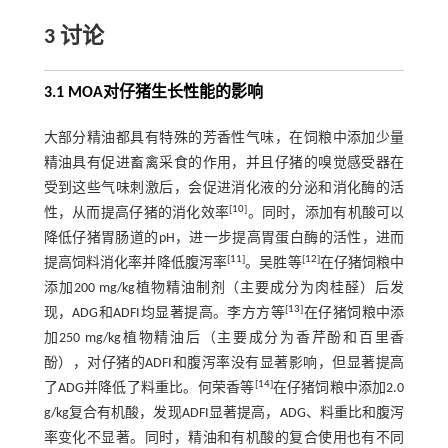
3 讨论
3.1 MOA对仔猪生长性能的影响
大部分精油都具有特殊的芳香性气味，在饲粮中添加少量
精油具有促进畜禽采食的作用，并且仔猪的嗅觉感受器在
受到这些气味刺激后，会促进消化液的分泌和消化酶的活
[
10
]
性，从而提高仔猪的消化效率
。同时，添加有机酸可以
降低仔猪胃肠道的pH，进一步提高胃蛋白酶的活性，进而
[
11
]
[
12
]
提高饲料消化率并降低腹泻率
。吴胜等
在仔猪饲粮中
添加200 mg/kg植物精油制剂（主要成分为肉桂醛）后发
[
13
]
现，ADG和ADFI均显著提高。李方方等
在仔猪饲粮中添
加250 mg/kg植物精油后（主要成分为香芹酚和百里香
酚），对仔猪的ADFI和腹泻率没有显著影响，但显著提高
[
14
]
了ADG并降低了料重比。何荣香等
在仔猪饲粮中添加2.0
g/kg复合有机酸，发现ADFI显著提高，ADG、料重比和腹泻
率变化不显著。同时，精油和有机酸的复合使用也有不同