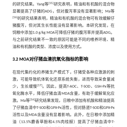
[
15
]
的研究结果。Yang等
研究表明，精油和有机酸的混合物
显著提高了仔猪的ADG，但对腹泻率没有显著影响；Ma等
[
16
]
的研究结果表明，精油和有机酸的混合物可有效缓解仔
猪腹泻，但对其生长性能没有显著影响。本研究发现，在
饲粮中添加1.0 g/kg MOA可降低仔猪的腹泻率并提高ADG。
与之前研究结果不一致的原因可能是不同的喂养环境、精
油和有机酸的类型、浓度以及使用方式。
3.2 MOA对仔猪血清抗氧化指标的影响
在现代集约化的养猪生产模式下，仔猪受各种应激源的刺
激，可能导致机体氧化还原系统失衡，进而导致采食量减
[
17
]
少，生长缓慢
。因此，提高T-AOC、T-SOD、GSH-Px等抗
氧化酶水平，降低仔猪血清MDA含量，有助于缓解氧化应
[
16
]
激。Ma等
研究结果发现，日粮中添加有机酸和精油提高
了仔猪血清中T-SOD和GPX-Px活性，但对肠道T-SOD和GPX-Px
活性以及MDA含量没有显着影响。此外，在日粮中添加精
油（13.5%麝香草酚和4.5%肉桂醛）提高了仔猪血清中T-