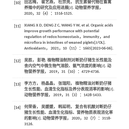
田志梅， 崔艺燕， 杜宗亮， 抗生素替代物在畜禽
[10]
养殖中的研究及应用进展[J].
动物营养学报
，
2020
，
32
（4）：1516-1525.
XIANG
X D
,
DENG
Z C
,
WANG
Y W
, et al. Organic acids
[11]
improve growth performance with potential
regulation of redox homeostasis，immunity，and
microflora in intestines of weaned piglets[J/OL].
Antioxidants
，
2021
，
10
（11）：1665[
2023
-06-06].
吴胜， 彭艳. 植物精油制剂对断奶仔猪生长性能及
[12]
舍内空气中微生物气溶胶、氨气浓度的影响[J].
动
物营养学报
，
2019
，
31
（10）：4729-4736.
李方方， 杨晶晶， 张瑞阳， 植物精油对断奶仔猪
[13]
生长性能、血清生化指标及养分表观消率的影响[J].
动物营养学报
，
2019
，
31
（3）：1428-1433.
何荣香， 吴媛媛， 韩延明， 复合有机酸对断奶仔
[14]
猪生长性能、血清生化指标、营养物质表观消化率
的影响[J].
动物营养学报
，
2020
，
32
（7）：3118-
3126.