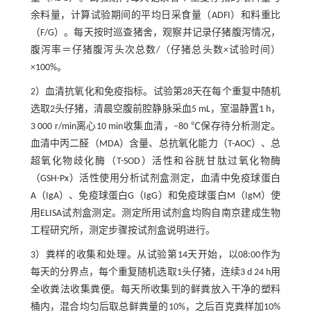
余料量，计算试验期间的平均日采食量（ADFI）和料重比
（F/G）。每天按时巡查猪舍，观察并记录仔猪腹泻情况，
腹泻率＝仔猪腹泻头次总数/（仔猪总头数×试验时间）
×100%。
2）血清抗氧化和免疫指标。试验第28天在每个重复中随机
选取2头仔猪，清晨空腹前腔静脉采血5 mL，室温静置1 h，
3 000 r/min离心10 min收集血清，–80 ℃保存待分析测定。
血清中丙二醛（MDA）含量、总抗氧化能力（T-AOC）、总
超氧化物歧化酶（T-SOD）活性和谷胱甘肽过氧化物酶
（GSH-Px）活性使用分析试剂盒测定，血清中免疫球蛋白
A（IgA）、免疫球蛋白G（IgG）和免疫球蛋白M（IgM）使
用ELISA试剂盒测定。测定所用试剂盒均购自南京建成生物
工程研究所，测定步骤按试剂盒说明进行。
3）粪样的收集和处理。从试验第14天开始，以08:00作为
每天的分界点，每个重复随机选取1头仔猪，连续3 d 24 h用
全收粪法收集粪便。每天所收集到的鲜粪放入干净的塑料
桶内，混合均匀后取总鲜粪量的10%，之后百克粪样加10%