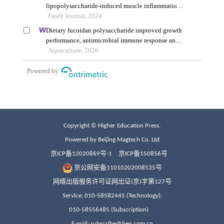
Copyright © Higher Education Press.
Powered by Beijing Magtech Co. Ltd
京ICP备12020869号-1
京ICP备150856号
京公网安备11010202008535号
网络出版服务许可证网出证(京)字第127号
Service: 010-58582445 (Technology);
010-58556485 (Subscription)
E-mail: subscribe@hep.com.cn