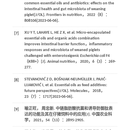
common essential oils and antibiotics: effects on the
intestinal health and gut microbiota of weaning
piglet[J/OL].
Frontiers in nutrition
，
2022
（8）：
808106[
2023
-06-06].
XU
Y T
,
LAHAYE
L
,
HE
Z X
, et al. Micro-encapsulated
[7]
essential oils and organic acids combination
improves intestinal barrier function，inflammatory
responses and microbiota of weaned piglets
challenged with enterotoxigenic
Escherichia coli
F4
（K88+）[J].
Animal nutrition
，
2020
，
6
（3）：269-
277.
STEVANOVIĆ
Z D
,
BOŠNJAK-NEUMÜLLER
J
,
PAJIĆ-
[8]
LIJAKOVIĆ
I
, et al. Essential oils as feed additives:
future perspectives[J/OL].
Molecules
，
2018
，
23
（7）：1717[
2023
-06-06].
喻正旺， 周忠新. 中链脂肪酸抗菌和诱导防御肽表
[9]
达的功能及其在仔猪饲料中的应用[J].
中国农业科
学
，
2021
，
54
（13）：2895-2905.