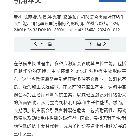
引用本文
黄杰,陈丽媛,苗景,崔光亚. 精油和有机酸复合微囊对仔猪生
长性能、消化率及血清指标的影响[J].
养殖与饲料
, 2024,
23(01): 28-33 DOI:10.13300/j.cnki.cn42-1648/s.2024.01.019
上一篇
下一篇
在仔猪生长过程中，多种应激源会影响其生长性能，包括
日粮组分的更换、生长环境的变化和各种微生物影响等
[
1
]
。这些应激源通常会引起仔猪多种不良反应，如消化不
[
2
]
良、腹泻和生长迟缓
。在之前的养殖生产中，饲料中普
遍会添加亚治疗剂量的抗生素，以减轻应激源对仔猪带来
[
3
]
的负面影响，从而提高饲料利用率和生长性能
。然而，
长期添加抗生素会引发各种潜在危害，包括耐药性、药物
[
4
]
残留以及动物免疫性能的破坏
。因此，寻找无耐药性/耐
药性低的抗生素替代物，成为了推动养殖业可持续发展的
重中之重。