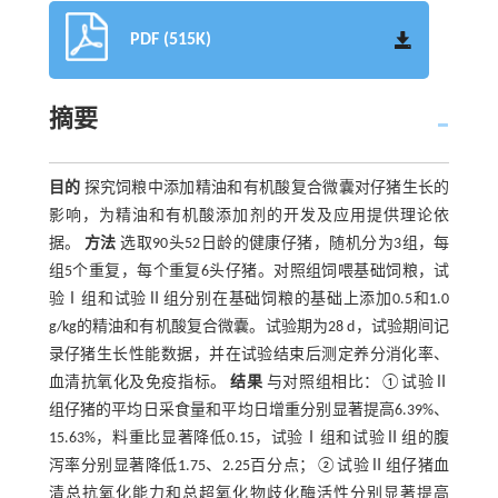
PDF (515K)
摘要
目的
探究饲粮中添加精油和有机酸复合微囊对仔猪生长的
影响，为精油和有机酸添加剂的开发及应用提供理论依
据。
方法
选取90头52日龄的健康仔猪，随机分为3组，每
组5个重复，每个重复6头仔猪。对照组饲喂基础饲粮，试
验Ⅰ组和试验Ⅱ组分别在基础饲粮的基础上添加0.5和1.0
g/kg的精油和有机酸复合微囊。试验期为28 d，试验期间记
录仔猪生长性能数据，并在试验结束后测定养分消化率、
血清抗氧化及免疫指标。
结果
与对照组相比：①试验Ⅱ
组仔猪的平均日采食量和平均日增重分别显著提高6.39%、
15.63%，料重比显著降低0.15，试验Ⅰ组和试验Ⅱ组的腹
泻率分别显著降低1.75、2.25百分点；②试验Ⅱ组仔猪血
清总抗氧化能力和总超氧化物歧化酶活性分别显著提高