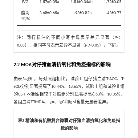
F/G
1.87±0.05a
1.81±0.04ab
1.72±0.05b
腹泻
3.68±0.68a
1.93±0.82b
1.43±0.77b
率/%
注：
同行标注的不同小写字母表示差异显著（
P
＜
0.05），相同字母表示差异不显著（
P
＞0.05），下同。
2.2 MOA对仔猪血清抗氧化和免疫指标的影响
由
表3
可知，与对照组相比，试验Ⅱ组仔猪血清T-AOC、T-
SOD分别显著提高了10.44%、18.65%，试验Ⅰ组和试验Ⅱ组
的GSH-Px活性相较于对照组分别显著提高6.63%、10.05%，
各组血清中MDA、IgA、IgG和IgM含量无显著差异。
表3 精油和有机酸复合微囊对仔猪血清抗氧化和免疫指
标的影响