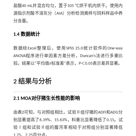
盐酸40 mL并混合均匀，置于105 ℃烘干机内烘干。使用内
源指示剂酸不溶灰分（AIA）分析检测粪样与饲料样品中养
分含量。
1.4 数据统计
数据经Excel整理后，使用SPSS 25.0统计软件的One-way
ANOVA程序进行单因素方差分析，Duncan’s法进行多重比
较。结果以“平均值±标准差”表示，
P
＜0.05表示差异显著。
2 结果与分析
2.1 MOA对仔猪生长性能的影响
由
表2
可知，与对照组相比，试验Ⅱ组仔猪的ADFI和ADG分
别显著提高了6.39%、15.63%，料重比显著降低了0.15。试
验Ⅰ组和试验Ⅱ组的腹泻率相较于对照组分别显著降低
1.75、2.25百分点。