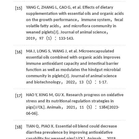
YANG
C
,
ZHANG
L
,
CAO
G
, et al. Effects of dietary
[15]
supplementation with essential oils and organic acids
on the growth performance，immune system，fecal
volatile fatty acids，and microflora community in
weaned piglets[J].
Journal of animal science
，
2019
，
97
（1）：133-143.
MA
J
,
LONG
S
,
WANG
J
, et al. Microencapsulated
[16]
essential oils combined with organic acids improves
immune antioxidant capacity and intestinal barrier
function as well as modulates the hindgut microbial
community in piglets[J].
Journal of animal science
and biotechnology
，
2022
，
13
（1）：1-17.
HAO
Y
,
XING
M
,
GU
X
. Research progress on oxidative
[17]
stress and its nutritional regulation strategies in
pigs[J/OL].
Animals
，
2021
，
11
（5）：1384[
2023
-
06-06].
TIAN
Q
,
PIAO
X
. Essential oil blend could decrease
[18]
diarrhea prevalence by improving antioxidative
capability for weaned pigs[J/OL].
Animals
，
2019
，