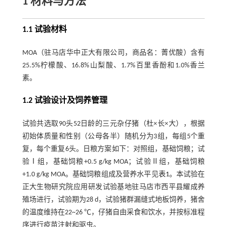
1 材料与方法
1.1 试验材料
MOA（驻马店华中正大有限公司，商品名：菁优酸）含有
25.5%柠檬酸、16.8%山梨酸、1.7%百里香酚和1.0%香兰
素。
1.2 试验设计及饲养管理
试验共选取90头52日龄的三元杂仔猪（杜×长×大），根据
初始体质量和性别（公母各半）随机分为3组，每组5个重
复，每个重复6头。日粮方案如下：对照组，基础饲粮；试
验Ⅰ组，基础饲粮+0.5 g/kg MOA；试验Ⅱ组，基础饲粮
+1.0 g/kg MOA。基础饲粮组成及营养水平见
表1
。本试验在
正大生物研究院应用研发试验基地驻马店市西平县耀成养
殖场进行，试验期为28 d，试验猪群漏缝式地板饲养，猪舍
的温度维持在22~26 ℃，仔猪自由采食和饮水，并按标准程
序进行疫苗注射和驱虫。