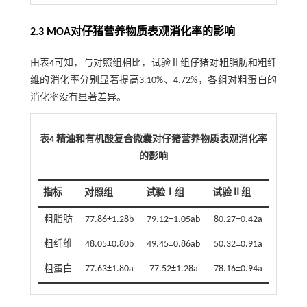
2.3 MOA对仔猪营养物质表观消化率的影响
由
表4
可知，与对照组相比，试验Ⅱ组仔猪对粗脂肪和粗纤
维的消化率分别显著提高3.10%、4.72%，各组对粗蛋白的
消化率没有显著差异。
表4 精油和有机酸复合微囊对仔猪营养物质表观消化率
的影响
指标
对照组
试验Ⅰ组
试验Ⅱ组
粗脂肪
77.86±1.28b
79.12±1.05ab
80.27±0.42a
粗纤维
48.05±0.80b
49.45±0.86ab
50.32±0.91a
粗蛋白
77.63±1.80a
77.52±1.28a
78.16±0.94a