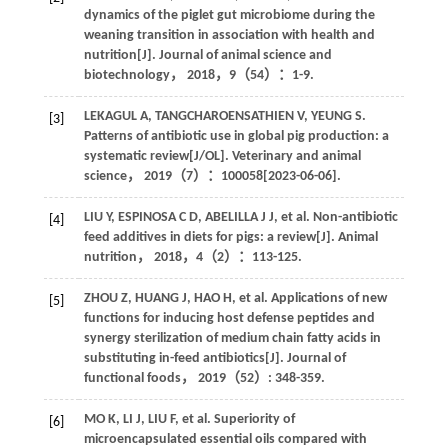
dynamics of the piglet gut microbiome during the
weaning transition in association with health and
nutrition[J].
Journal of animal science and
biotechnology
，
2018
，
9
（54）：1-9.
LEKAGUL
A
,
TANGCHAROENSATHIEN
V
,
YEUNG
S
.
[3]
Patterns of antibiotic use in global pig production: a
systematic review[J/OL].
Veterinary and animal
science
，
2019
（7）：100058[
2023
-06-06].
LIU
Y
,
ESPINOSA
C D
,
ABELILLA
J J
, et al. Non-antibiotic
[4]
feed additives in diets for pigs: a review[J].
Animal
nutrition
，
2018
，
4
（2）：113-125.
ZHOU
Z
,
HUANG
J
,
HAO
H
, et al. Applications of new
[5]
functions for inducing host defense peptides and
synergy sterilization of medium chain fatty acids in
substituting in-feed antibiotics[J].
Journal of
functional foods
，
2019
（52）: 348-359.
MO
K
,
LI
J
,
LIU
F
, et al. Superiority of
[6]
microencapsulated essential oils compared with