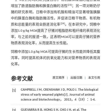
[
23
]
增加了肠道脂肪酶和胰蛋白酶的活性
；另一项对断奶仔
猪的研究表明，日粮中添加有机酸和精油可显著增强胰腺
中的胰蛋白酶和脂肪酶活性，并促进日粮干物质、有机物
[
24
]
质和总能量的表观全肠道消化率
。在本研究中，饲粮中
添加1.0 g/kg MOA提高了仔猪对粗脂肪和粗纤维的表观消化
率，与之前的报道一致。这表明MOA可以提高仔猪的营养
物质表观消化率，从而提高生长性能。
饲粮中添加1.0 g/kg MOA可提高仔猪的生长性能并降低其腹
泻率，同时提高机体的抗氧化能力和对营养物质的表观消
化率。
参考文献
原文顺序
|
出版日期
|
本文引用
CAMPBELL
J M
,
CRENSHAW
J D
,
POLO
J
. The biological
[1]
stress of early weaned piglets[J].
Journal of animal
science and biotechnology
，
2013
，
4
（19）：1-4.
GUEVARRA
R B
,
HONG
S H
,
CHO
J H
, et al. The
[2]