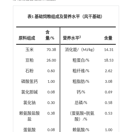
表1 基础饲粮组成及营养水平（风干基础）
含
2
原料组成
量/%
营养水平
含量
玉米
70.38
消化能/（MJ/kg）
14.31
豆粕
26.00
粗蛋白/%
18.53
石粉
0.60
粗纤维/%
2.62
磷酸氢钙
1.00
粗脂肪/%
3.08
氯化胆碱
0.08
钙/%
0.69
氯化钠
0.30
总磷/%
0.58
赖氨酸盐酸
0.38
（蛋氨酸+胱氨
0.53
盐
酸）/%
蛋氨酸
0.08
赖氨酸/%
1.00