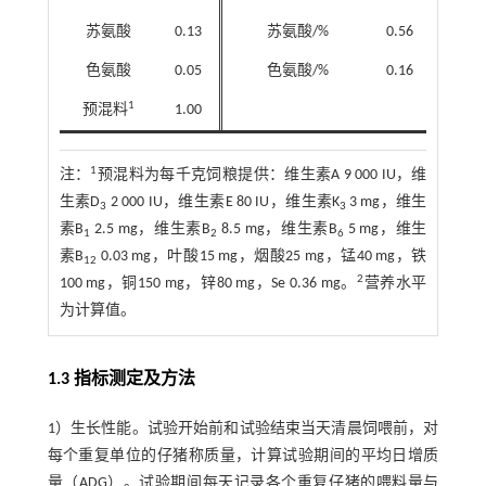
苏氨酸
0.13
苏氨酸/%
0.56
色氨酸
0.05
色氨酸/%
0.16
1
预混料
1.00
1
注：
预混料为每千克饲粮提供：维生素A 9 000 IU，维
生素D
2 000 IU，维生素E 80 IU，维生素K
3 mg，维生
3
3
素B
2.5 mg，维生素B
8.5 mg，维生素B
5 mg，维生
1
2
6
素B
0.03 mg，叶酸15 mg，烟酸25 mg，锰40 mg，铁
12
2
100 mg，铜150 mg，锌80 mg，Se 0.36 mg。
营养水平
为计算值。
1.3 指标测定及方法
1）生长性能。试验开始前和试验结束当天清晨饲喂前，对
每个重复单位的仔猪称质量，计算试验期间的平均日增质
量（ADG）。试验期间每天记录各个重复仔猪的喂料量与