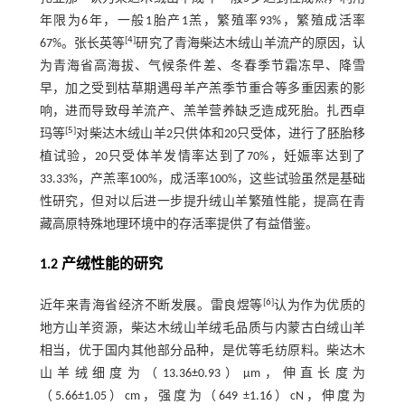
年限为6年，一般1胎产1羔，繁殖率93%，繁殖成活率
[
4
]
67%。张长英等
研究了青海柴达木绒山羊流产的原因，认
为青海省高海拔、气候条件差、冬春季节霜冻早、降雪
早，加之受到枯草期遇母羊产羔季节重合等多重因素的影
响，进而导致母羊流产、羔羊营养缺乏造成死胎。扎西卓
[
5
]
玛等
对柴达木绒山羊2只供体和20只受体，进行了胚胎移
植试验，20只受体羊发情率达到了70%，妊娠率达到了
33.33%，产羔率100%，成活率100%，这些试验虽然是基础
性研究，但对以后进一步提升绒山羊繁殖性能，提高在青
藏高原特殊地理环境中的存活率提供了有益借鉴。
1.2 产绒性能的研究
[
6
]
近年来青海省经济不断发展。雷良煜等
认为作为优质的
地方山羊资源，柴达木绒山羊绒毛品质与内蒙古白绒山羊
相当，优于国内其他部分品种，是优等毛纺原料。柴达木
山羊绒细度为（13.36±0.93）μm，伸直长度为
（5.66±1.05）cm，强度为（649 ±1.16）cN，伸度为