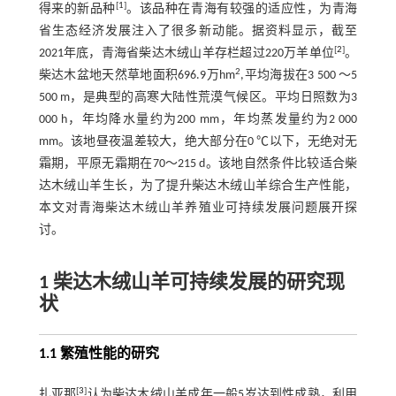
[
1
]
得来的新品种
。该品种在青海有较强的适应性，为青海
省生态经济发展注入了很多新动能。据资料显示，截至
[
2
]
2021年底，青海省柴达木绒山羊存栏超过220万羊单位
。
2
柴达木盆地天然草地面积696.9万hm
,平均海拔在3 500 ～5
500 m，是典型的高寒大陆性荒漠气候区。平均日照数为3
000 h，年均降水量约为200 mm，年均蒸发量约为2 000
mm。该地昼夜温差较大，绝大部分在0 ℃以下，无绝对无
霜期，平原无霜期在70～215 d。该地自然条件比较适合柴
达木绒山羊生长，为了提升柴达木绒山羊综合生产性能，
本文对青海柴达木绒山羊养殖业可持续发展问题展开探
讨。
1 柴达木绒山羊可持续发展的研究现
状
1.1 繁殖性能的研究
[
3
]
扎亚那
认为柴达木绒山羊成年一般5岁达到性成熟，利用