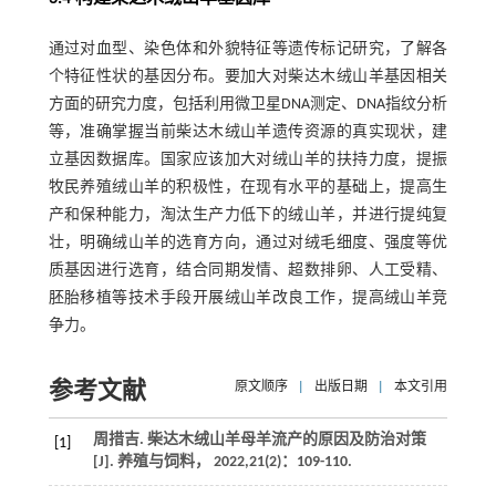
通过对血型、染色体和外貌特征等遗传标记研究，了解各
个特征性状的基因分布。要加大对柴达木绒山羊基因相关
方面的研究力度，包括利用微卫星DNA测定、DNA指纹分析
等，准确掌握当前柴达木绒山羊遗传资源的真实现状，建
立基因数据库。国家应该加大对绒山羊的扶持力度，提振
牧民养殖绒山羊的积极性，在现有水平的基础上，提高生
产和保种能力，淘汰生产力低下的绒山羊，并进行提纯复
壮，明确绒山羊的选育方向，通过对绒毛细度、强度等优
质基因进行选育，结合同期发情、超数排卵、人工受精、
胚胎移植等技术手段开展绒山羊改良工作，提高绒山羊竞
争力。
参考文献
原文顺序
|
出版日期
|
本文引用
周措吉. 柴达木绒山羊母羊流产的原因及防治对策
[1]
[J].
养殖与饲料
，
2022
,
21
(2)：109-110.