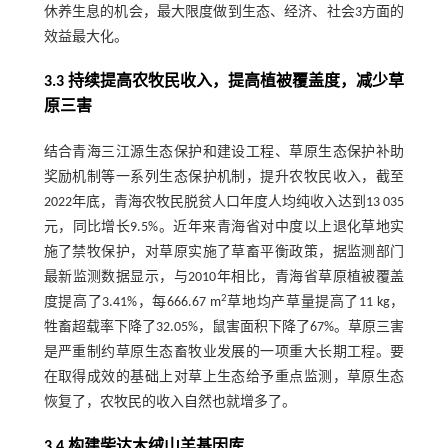
休养生息的机会，最大限度做到生态、经济、社会3方面的
效益最大化。
3.3 持续提高农牧民收入，提高植被覆盖度，减少草
原三害
结合青海三江源生态保护和建设工程、草原生态保护补助
奖励机制等一系列生态保护机制，提升农牧民收入，截至
2022年底，青海农牧民脱贫人口年度人均纯收入达到13 035
元，同比增长9.5%。近年来青海省对中度以上退化草地实
施了禁牧保护，对草原实施了草畜平衡政策，据监测部门
最新监测数据显示，与2010年相比，青海省草原植被覆盖
2
度提高了3.41%，每666.67 m
草地均产草量提高了11 kg，
牲畜超载率下降了32.05%，鼠害面积下降了67%。草原三害
是严重制约草原生态畜牧业发展的一项重大长期工程。要
在取得成效的基础上对草上生态给予重点监测，草原生态
恢复了，农牧民的收入自然也就增多了。
3.4 构建柴达木绒山羊基因库