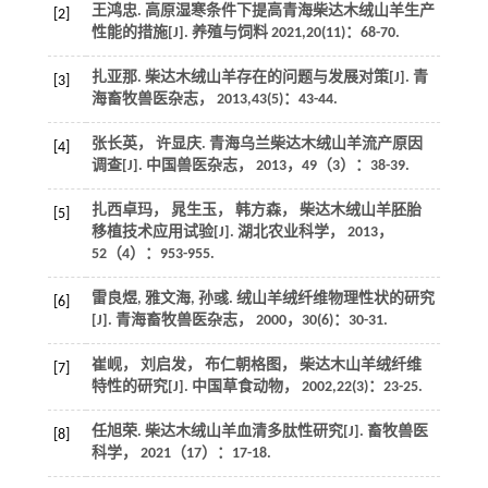
王鸿忠. 高原湿寒条件下提高青海柴达木绒山羊生产
[2]
性能的措施[J].
养殖与饲料
2021
,
20
(11)：68-70.
扎亚那. 柴达木绒山羊存在的问题与发展对策[J].
青
[3]
海畜牧兽医杂志
，
2013
,
43
(5)：43-44.
张长英， 许显庆. 青海乌兰柴达木绒山羊流产原因
[4]
调查[J].
中国兽医杂志
，
2013
，
49
（3）：38-39.
扎西卓玛， 晁生玉， 韩方森， 柴达木绒山羊胚胎
[5]
移植技术应用试验[J].
湖北农业科学
，
2013
，
52
（4）：953-955.
雷良煜, 雅文海, 孙彧. 绒山羊绒纤维物理性状的研究
[6]
[J].
青海畜牧兽医杂志
，
2000
，
30
(6)：30-31.
崔岘， 刘启发， 布仁朝格图， 柴达木山羊绒纤维
[7]
特性的研究[J].
中国草食动物
，
2002
,
22
(3)：23-25.
任旭荣. 柴达木绒山羊血清多肽性研究[J].
畜牧兽医
[8]
科学
，
2021
（17）：17-18.