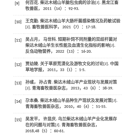
何百花. 柴达木绒山羊脑包虫病的诊治[J].
黑龙江畜
[9]
牧兽医
，
2011
（14）：92-93.
王克勤. 柴达木绒山羊大肠杆菌感染情况及药敏试验
[10]
[J].
畜牧兽医科学
，
2021
（7）：17-18.
吴占月， 马世科. 短期补饲不同剂量的双歧杆菌对
[11]
柴达木绒山羊生长性能及血清生化指标的影响[J].
反刍动物营养
，
2022
（13）：16-20.
贾幼陵. 关于草原荒漠化及游牧文化的讨论[J].
中国
[12]
草地学报
，
2011
，
33
（1）：1-5.
孙彧， 孙占青. 柴达木绒山羊产业现状与发展对策
[13]
[J].
青海畜牧兽医杂志
，
2013
，
43
（6）：38-39.
尕本桑. 柴达木绒山羊品种生产现状及发展对策[J].
[14]
青海畜牧兽医杂志
，
2010
，
40
（4）：51-55.
吴发平， 许显庆. 乌兰柴达木绒山羊产业化发展存
[15]
在的问题与对策[J].
青海畜牧兽医杂志
，
2018
,
48
（5）：60-61.