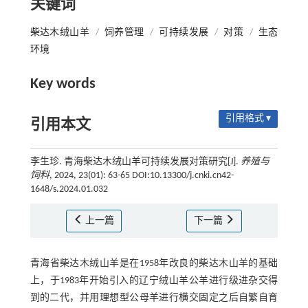
关键词
柴达木绒山羊
/
饲养管理
/
可持续发展
/
对策
/
生态
环境
Key words
引用格式 ▾
引用本文
李生珍. 青海柴达木绒山羊可持续发展对策研究[J].
养殖与
饲料
, 2024, 23(01): 63-65 DOI:10.13300/j.cnki.cn42-
1648/s.2024.01.032
上一篇
下一篇
青海省柴达木绒山羊是在1958年改良的柴达木山羊的基础
上，于1983年开始引入的辽宁绒山羊公羊进行级进杂交得
到的二代，并用理想型公母羊进行横交固定之后自繁自育