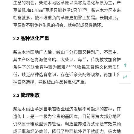
生息的机会。柴达木地区草原以高寒荒漠化草原为主，产
2
[
13
]
草量低,每1.4 hm
草场只能养活1只羊
。柴达木地区本来
牲畜就多，使不堪重负的草原更加雪上加霜。长期如此，
草原得不到休养生息的机会，就会形成恶性循环。
2.2 品种退化严重
柴达木地区地广人稀，绒山羊分布面又特别广、不集中，
其主产区在青海德令哈、大柴旦、乌兰，传统放牧加舍饲
[
14
-
15
]
条件下的联合育种较为困难
,牧民又普遍文化素质较
低，缺乏品种选育意识，存在近亲交配等现象，再加上各
种自然选择，导致绒山羊品种退化严重。
2.3 管理粗放
柴达木绒山羊是当地畜牧业经济发展不可缺少的畜种，在
遗传上，是一个极为宝贵的基因库，目前青海大部分地区
仍然属于粗放型饲养管理，粗放型养殖方式无法有效兼顾
成活率和经济效益，降低了种群抗外界干扰能力，极大地