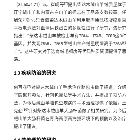
[
7
]
（35.60±4.71）%。崔岘等
提出柴达木绒山羊绒质量优于
辽宁绒山羊和内蒙古白山羊的标志在于品质支数较高。任
[
8
]
旭荣
对95只青海柴达木绒山羊利用聚丙烯酰胺凝胶垂直
平板电泳法对血清运铁蛋白的多肽性进行了研究，该研究
指出：“柴达木绒山羊被检山羊有
TFAA
、
TFAB
、
TFBB
这3种
基因，并发现
TFAB
、
TFBB
型绒山羊产绒量明显高于
TFAA
型
羊”。这些研究对于选育绒毛细度等优质种质资源提供了思
路。
1.3 疾病防治的研究
[
9
]
何百花
对柴达木绒山羊手术治疗脑包虫做了报道，介绍
了圆锯开颅法、针刺包囊法等手术方法，并提出了预防方
法，为今后绒山羊脑包虫疾病的手术治理提供了依据。王
[
10
]
克勤
针对柴达木绒山羊大肠杆菌做了相关研究，为今后
绒山羊大肠杆菌在青海高原高海拔环境下的预防以及治疗
提出了建议。