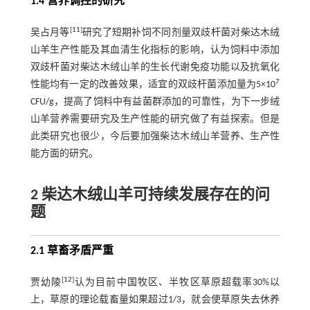
1.4 营养调控的研究
[
11
]
吴占月等
研究了短期补饲不同剂量双歧杆菌对柴达木绒
山羊生产性能及其血清生化指标的影响，认为饲料中添加
双歧杆菌对柴达木绒山羊的生长代谢免疫功能以及抗氧化
7
性能均有一定的改善效果，适宜的双歧杆菌添加量为5×10
CFU/g，提高了饲料中有益菌群添加的可靠性，为下一步绒
山羊营养需要研究及生产性能的研究做了有益探索。但是
此类研究也很少，今后要加强柴达木绒山羊营养、生产性
能方面的研究。
2 柴达木绒山羊可持续发展存在的问
题
2.1 草畜矛盾严重
[
12
]
贾幼陵
认为目前中国牧区、半牧区草原超载率30%以
上，草原的理论载畜量如果超过1/3，就会使草原失去休养