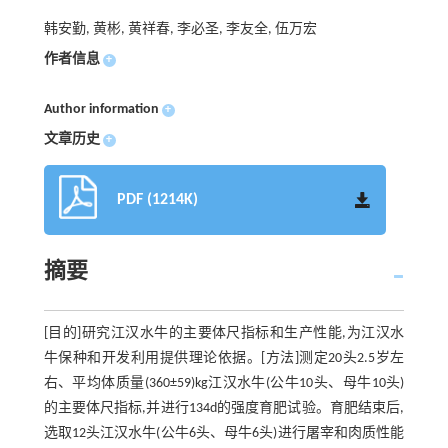
韩安勤, 黄彬, 黄祥春, 李必圣, 李友全, 伍万宏
作者信息
+
Author information
+
文章历史
+
PDF (1214K)
摘要
[目的]研究江汉水牛的主要体尺指标和生产性能,为江汉水
牛保种和开发利用提供理论依据。[方法]测定20头2.5岁左
右、平均体质量(360±59)kg江汉水牛(公牛10头、母牛10头)
的主要体尺指标,并进行134d的强度育肥试验。育肥结束后,
选取12头江汉水牛(公牛6头、母牛6头)进行屠宰和肉质性能