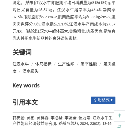
测定。[结果]江汉水牛育肥期平均日增质量为(818±189) g,平
均日采食量为26.87 kg。江汉水牛屠宰率为45.4%,净肉率
37.6%,眼肌面积85.7 cm~2,肌肉嫩度平均为80.35 kg/cm~2,肌
肉肉色评分7.83,滴水损失1.17%,江汉水牛产肉成本为27.57
元/kg。[结论]江汉水牛躯体高大,骨骼粗壮,肉质优良,是培育
乳肉兼用水牛新品种的良好遗传素材。
关键词
江汉水牛
/
体尺指标
/
生产性能
/
屠宰性能
/
肌肉嫩
度
/
滴水损失
Key words
引用格式 ▾
引用本文
韩安勤, 黄彬, 黄祥春, 李必圣, 李友全, 伍万宏. 江汉水牛生
产性能及经济效益研究[J].
养殖与饲料
, 2024, 23(02): 13-16