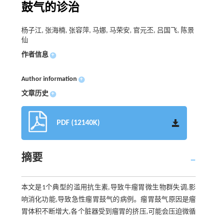
鼓气的诊治
杨子江, 张海楠, 张容萍, 马娜, 马荣安, 官元丕, 吕国飞, 陈景
仙
作者信息
+
Author information
+
文章历史
+
PDF (12140K)
摘要
本文是1个典型的滥用抗生素,导致牛瘤胃微生物群失调,影
响消化功能,导致急性瘤胃鼓气的病例。瘤胃鼓气原因是瘤
胃体积不断增大,各个脏器受到瘤胃的挤压,可能会压迫微循