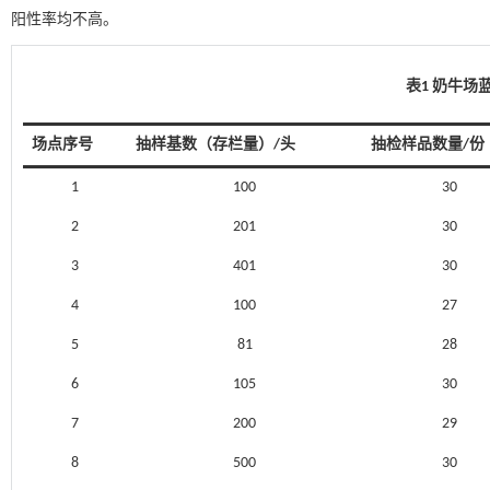
阳性率均不高。
表1 奶牛场
场点序号
抽样基数（存栏量）/头
抽检样品数量/份
1
100
30
2
201
30
3
401
30
4
100
27
5
81
28
6
105
30
7
200
29
8
500
30