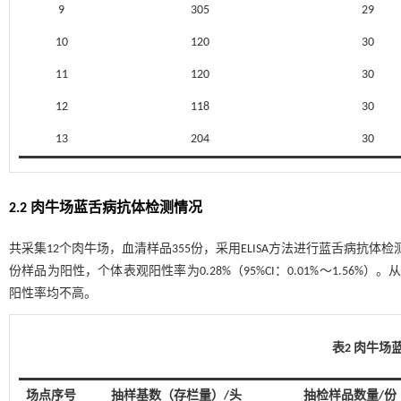
9
305
29
10
120
30
11
120
30
12
118
30
13
204
30
2.2 肉牛场蓝舌病抗体检测情况
共采集12个肉牛场，血清样品355份，采用ELISA方法进行蓝舌病抗体检
份样品为阳性，个体表观阳性率为0.28%（95%CI：0.01%～1.
阳性率均不高。
表2 肉牛场
场点序号
抽样基数（存栏量）/头
抽检样品数量/份