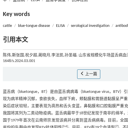
牛
/
蓝舌病
/
ELISA
/
血清学调查
/
抗体检测
Key words
cattle
/
blue-tongue disease
/
ELISA
/
serological investigation
/
antibod
引用本文
陈伟,斯张国,祝夕超,蔺晓月,李法凯,孙圣福. 山东省规模化牛场蓝舌病血清
1648/s.2024.03.001
上一篇
蓝舌病（bluetongue，BT）是由蓝舌病病毒（bluetongue vi
现为病羊精神沉郁，食欲丧失，血样下痢，颊黏膜和胃肠道黏膜呈严重
染后症状较轻，主要表现为高热和舌头变蓝，鼻黏膜和口腔黏膜严重
我国将其列为二类动物疫病。蓝舌病最早于18世纪发现于南非的绵羊
国于1979年首次在云南师宗发现该病并分离到蓝舌病病毒。目前，全国
[
3
-
6
]
[
7
]
省份的牛群中也发现BTV抗体阳性
。目前，BTV有29个血清型
，不