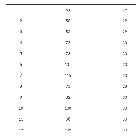
1
51
29
2
50
29
3
53
29
4
72
30
5
73
30
6
101
30
7
115
30
8
75
28
9
82
30
10
100
30
11
98
30
12
102
30