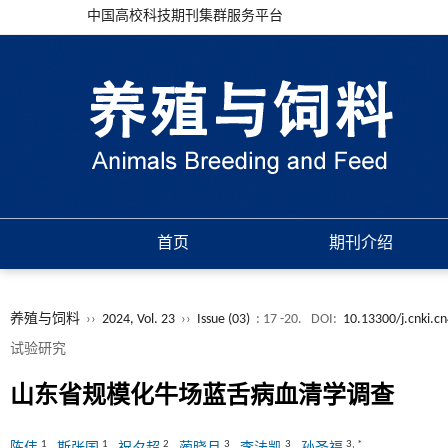
中国高校科技期刊集群服务平台
首页
期刊介绍
养殖与饲料
››
2024, Vol. 23
››
Issue (03)
: 17 -20.
DOI:
10.13300/j.cnki.c
试验研究
山东省规模化牛场蓝舌病血清学调查
1
1
2
3
3
3
,
*