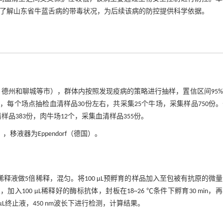
检测，了解山东省牛蓝舌病的带毒状况，为后续该病的防控提供科学依据。
、德州和聊城等市），群体内按照发现疫病的策略进行抽样，置信区间95
0头，每个场点抽检血清样品30份左右，共采集25个牛场，采集样品750份
样品383份，肉牛场12个，采集血清样品355份。
，移液器为Eppendorf（德国）。
稀释液做5倍稀释，混匀。将100 μL预孵育的样品加入至包被有抗原的微
次，加入100 μL稀释好的酶标抗体，封板在18~26 ℃条件下孵育30 min，
00 μL终止液，450 nm波长下进行检测，计算结果。