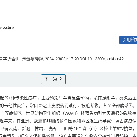
y testing
引用格式
学调查[J].
养殖与饲料
, 2024, 23(03): 17-20 DOI:10.13300/j.cnki.cn42-
下一篇
rus，BTV）引起的1种传染性疫病，主要感染牛羊等反刍动物，尤其是绵羊，感染后
[
1
]
的卡他性炎症，常因蹄冠上皮脱落而跛行，被毛断裂，甚至全部脱落
。
[
2
]
充血等症状
。世界动物卫生组织（WOAH）将蓝舌病列为须通报的动物
，近年来，在亚洲、欧洲和非洲的多个国家和地区发生绵羊或牛蓝舌病疫情
已有云南、新疆、甘肃、陕西、四川等29个省（市）区检出羊BTV抗体
同血清型之间交叉保护性较低，该病主要通过生物安全控制进行防控。本