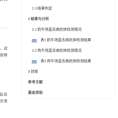
1.3 结果判定
2 结果与分析
2.1 奶牛场蓝舌病抗体检测情况
表1 奶牛场蓝舌病抗体检测结果
%，试
2.2 肉牛场蓝舌病抗体检测情况
。去除
表2 肉牛场蓝舌病抗体检测结果
3 讨论
参考文献
基金资助
量反应
再次洗
降温路面涂层混合反射行为及其对道路光环境
[1]
安全的影响研究
Engineering
. 2026, Vol.58(3): 1-303