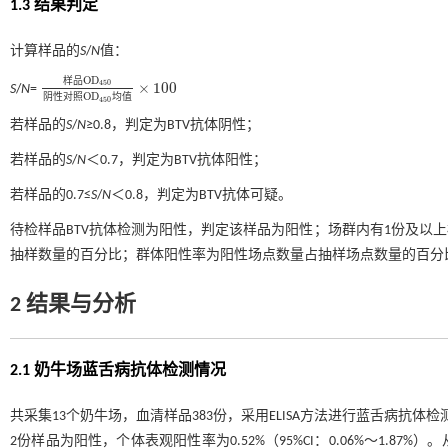
1.3 结果判定
计算样品的
S
/
N
值：
O
D
样
品
450
×
100
S
/
N
=
样品
O
D
450
阴性
对照
O
D
450
均值
×
100
O
D
阴
性
对
照
均
值
450
若样品的
S
/
N
≥0.8，判定为BTV抗体阴性；
若样品的
S
/
N
＜0.7，判定为BTV抗体阳性；
若样品的0.7≤
S
/
N
＜0.8，判定为BTV抗体可疑。
待检样品BTV抗体检测为阳性，判定该样品为阳性；场群内有1份及以
抽样数量的百分比；群体阳性率为阳性场点数量占抽样场点数量的百分
2 结果与分析
2.1 奶牛场蓝舌病抗体检测情况
共采集13个奶牛场，血清样品383份，采用ELISA方法进行蓝舌病抗体检
2份样品为阳性，个体表观阳性率为0.52%（95%CI：0.06%～1