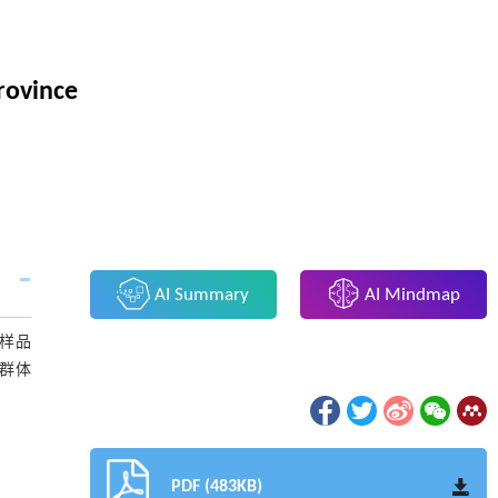
Province
AI Summary
AI Mindmap
清样品
，群体
PDF (483KB)