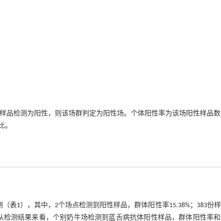
上样品检测为阳性，则该场群判定为阳性场。个体阳性率为该场阳性样品
比。
测（
表1
），其中，2个场点检测到阳性样品，群体阳性率15.38%；383份
.87%）。从检测结果来看，个别奶牛场检测到蓝舌病抗体阳性样品，群体阳性率