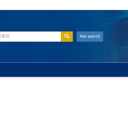
Adv search