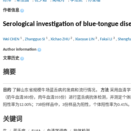
陈伟
,
斯张国
,
祝夕超
,
蔺晓月
,
李法凯
,
孙圣福
作者信息
+
Serological investigation of blue-tongue dis
1
1
2
3
3
Wei CHEN
,
Zhangguo SI
,
Xichao ZHU
,
Xiaoyue LIN
,
Fakai LI
,
Shengf
Author information
+
文章历史
+
摘要
目的
了解山东省规模牛场蓝舌病的发病和流行情况。
方法
采用血清学
（奶牛血清383份，肉牛血清355份）进行蓝舌病抗体检测，并测定个
阳性率为12.00%；738份样品中，3份样品为阳性，个体阳性率为0.41%
关键词