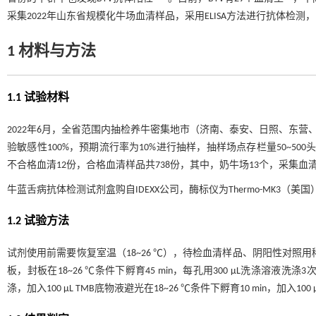
采集2022年山东省规模化牛场血清样品，采用ELISA方法进行抗体
1 材料与方法
1.1 试验材料
2022年6月，全省范围内抽检养牛密集地市（济南、泰安、日照、东营
验敏感性100%，预期流行率为10%进行抽样，抽样场点存栏量50~50
不合格血清12份，合格血清样品共738份，其中，奶牛场13个，采集血清
牛蓝舌病抗体检测试剂盒购自IDEXX公司，酶标仪为Thermo-MK3（美国）
1.2 试验方法
试剂使用前需要恢复室温（18~26 ℃），待检血清样品、阴阳性对照用
板，封板在18~26 ℃条件下孵育45 min，每孔用300 μL洗涤溶液洗涤3
涤，加入100 μL TMB底物液避光在18~26 ℃条件下孵育10 min，加入1