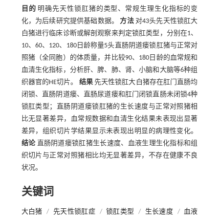
目的
明确先天性锁肛猪的类型、常规生理生化指标的变
化，为后续研究提供基础数据。
方法
对43头先天性锁肛大
白猪进行临床诊断或解剖观察来判定锁肛类型，分别在1、
10、60、120、180日龄称量5头直肠阴道瘘锁肛猪与正常对
照猪（全同胞）的体质量，并比较90、180日龄的血常规和
血清生化指标，分析肝、脾、肺、肾、小脑和大脑等6种组
织器官的HE切片。
结果
先天性锁肛大白猪存在肛门直肠均
闭锁、直肠阴道瘘、直肠尿道瘘和肛门闭锁直肠未闭锁4种
锁肛类型；直肠阴道瘘锁肛猪的生长速度与正常对照猪相
比无显著差异，血常规数据和血清生化结果未表现出显著
差异，组织切片学结果显示未表现出明显的病理性变化。
结论
直肠阴道瘘锁肛猪生长速度、血液生理生化指标和组
织切片与正常对照猪相比均无显著差异，不存在健康不良
状况。
关键词
大白猪
/
先天性锁肛症
/
锁肛类型
/
生长速度
/
血液