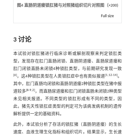
图4 直肠阴道瘘锁肛猪与对照猪组织切片对照图（×200)
Full size
3 讨论
本试验对锁肛猪进行临床诊断或解剖观察来判定锁肛类
型，发现存在肛门直肠闭锁、直肠阴道瘘、直肠尿道瘘和
肛门闭锁直肠未闭锁4种锁肛类型，与前期研究发现一致
[
6
]
[
1
,
12
-
14
]
，这4种锁肛类型在人类锁肛症中也有类似报道
。
其中，肛门直肠均闭锁和直肠阴道瘘2种锁肛类型在猪中报
[
8
-
9
,
2
]
道较多
，而直肠尿道瘘和肛门闭锁直肠未闭锁2种类型
未见相关报道。不同类型的锁肛形成有不同的类型，因
此，猪先天性锁肛症类型的判定可为该病发病机制的遗传
解析提供一定的基础资料。
此外，本试验分析了存活的锁肛猪（直肠阴道瘘）的生长
速度、血液生理生化指标和组织切片。结果显示，生长速