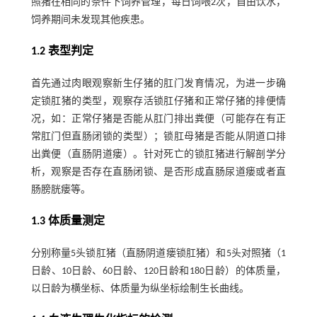
照猪在相同的条件下饲养管理，每日饲喂2次，自由饮水，
饲养期间未发现其他疾患。
1.2 表型判定
首先通过肉眼观察新生仔猪的肛门发育情况，为进一步确
定锁肛猪的类型，观察存活锁肛仔猪和正常仔猪的排便情
况，如：正常仔猪是否能从肛门排出粪便（可能存在有正
常肛门但直肠闭锁的类型）；锁肛母猪是否能从阴道口排
出粪便（直肠阴道瘘）。针对死亡的锁肛猪进行解剖学分
析，观察是否存在直肠闭锁、是否形成直肠尿道瘘或者直
肠膀胱瘘等。
1.3 体质量测定
分别称量5头锁肛猪（直肠阴道瘘锁肛猪）和5头对照猪（1
日龄、10日龄、60日龄、120日龄和180日龄）的体质量，
以日龄为横坐标、体质量为纵坐标绘制生长曲线。