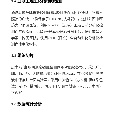
1.4 血液生理生化指标的检测
通过耳缘静脉采集90日龄和180日龄直肠阴道瘘锁肛猪和对
照猪的血液，1份保存于EDTA-Na
抗凝管中，送往江西中医
2
药大学附属医院，利用BC-6800（迈瑞）血液自动分析仪检
测血常规指标。另取1份样本经离心分离血清，送往南昌大
学第一附属医院，使用7600（日立）全自动生化分析仪检
测血清生化指标。
1.5 组织切片
屠宰2岁直肠阴道瘘锁肛猪和同胞对照猪各2头，采集肝、
脾、肺、肾、大脑和小脑等6种组织标本，在4%多聚甲醛溶
液中保存并带回实验室，采用HE染色法（苏木精-伊红染色
法）制作石蜡切片，切片于BA410显微镜（Motic，中国）
下观察。
1.6 数据统计分析