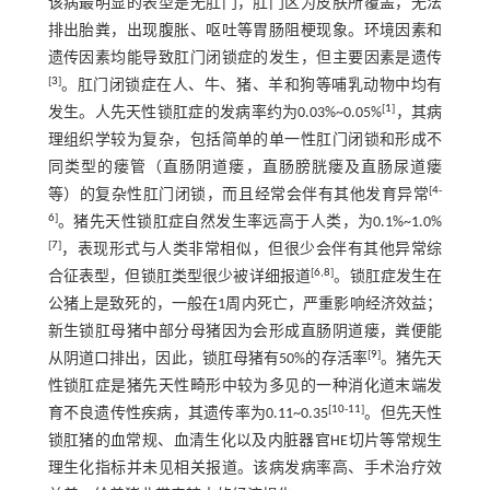
该病最明显的表型是无肛门，肛门区为皮肤所覆盖，无法
排出胎粪，出现腹胀、呕吐等胃肠阻梗现象。环境因素和
遗传因素均能导致肛门闭锁症的发生，但主要因素是遗传
[
3
]
。肛门闭锁症在人、牛、猪、羊和狗等哺乳动物中均有
[
1
]
发生。人先天性锁肛症的发病率约为0.03%~0.05%
，其病
理组织学较为复杂，包括简单的单一性肛门闭锁和形成不
同类型的瘘管（直肠阴道瘘，直肠膀胱瘘及直肠尿道瘘
[
4
-
等）的复杂性肛门闭锁，而且经常会伴有其他发育异常
6
]
。猪先天性锁肛症自然发生率远高于人类，为0.1%~1.0%
[
7
]
，表现形式与人类非常相似，但很少会伴有其他异常综
[
6
,
8
]
合征表型，但锁肛类型很少被详细报道
。锁肛症发生在
公猪上是致死的，一般在1周内死亡，严重影响经济效益；
新生锁肛母猪中部分母猪因为会形成直肠阴道瘘，粪便能
[
9
]
从阴道口排出，因此，锁肛母猪有50%的存活率
。猪先天
性锁肛症是猪先天性畸形中较为多见的一种消化道末端发
[
10
-
11
]
育不良遗传性疾病，其遗传率为0.11~0.35
。但先天性
锁肛猪的血常规、血清生化以及内脏器官HE切片等常规生
理生化指标并未见相关报道。该病发病率高、手术治疗效