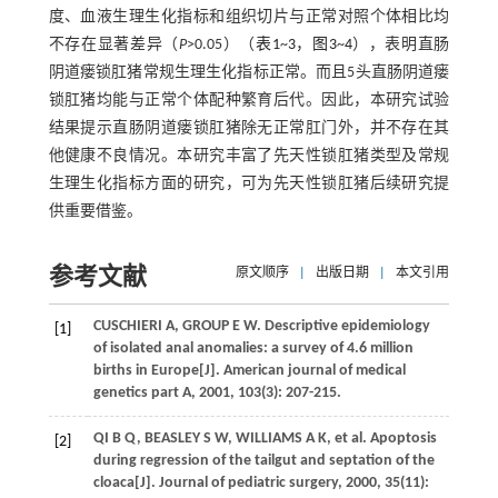
度、血液生理生化指标和组织切片与正常对照个体相比均
不存在显著差异（
P
>0.05）（
表1
~
3
，
图3
~
4
），表明直肠
阴道瘘锁肛猪常规生理生化指标正常。而且5头直肠阴道瘘
锁肛猪均能与正常个体配种繁育后代。因此，本研究试验
结果提示直肠阴道瘘锁肛猪除无正常肛门外，并不存在其
他健康不良情况。本研究丰富了先天性锁肛猪类型及常规
生理生化指标方面的研究，可为先天性锁肛猪后续研究提
供重要借鉴。
参考文献
原文顺序
|
出版日期
|
本文引用
CUSCHIERI
A
,
GROUP
E W
. Descriptive epidemiology
[1]
of isolated anal anomalies: a survey of 4.6 million
births in Europe[J].
American journal of medical
genetics part A
,
2001
,
103
(3): 207-215.
QI
B Q
,
BEASLEY
S W
,
WILLIAMS
A K
, et al. Apoptosis
[2]
during regression of the tailgut and septation of the
cloaca[J].
Journal of pediatric surgery
,
2000
,
35
(11):