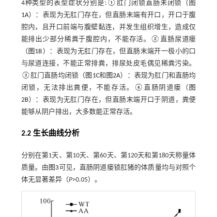
4种类型的表型症状分别是:①肛门闭锁直肠未闭锁（
图
1A
）：表现为无肛门存在，但直肠末端有开口，开口于腹
腔内，且开口前端与腹壁黏连，并发生组织增生，造成仅
能排出少部分稀粪于腹腔内，不能存活。②直肠尿道瘘
（
图1B
）：表现为无肛门存在，但直肠末端开一极小的口
与尿道连接，不能正常排粪，排尿处皮毛偶见稀粪污染。
③肛门直肠均闭锁（
图1C
和
图2A
）：表现为肛门和直肠均
闭锁，无法排出粪便，不能存活。④直肠阴道瘘（
图
2B
）：表现为无肛门存在，但直肠末端开口于阴道，粪便
能够从阴户排出，大多数能正常存活。
2.2 生长曲线分析
分别在第1天、第10天、第60天、第120天和第180天称量体
质量。由
图3
可见，直肠阴道瘘锁肛猪的体质量均与对照个
体无显著差异（
P
>0.05）。