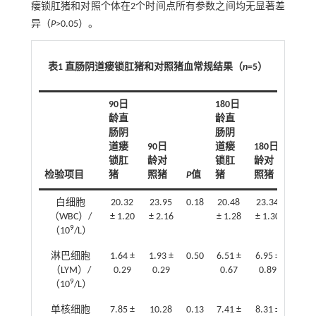
瘘锁肛猪和对照个体在2个时间点所有参数之间均无显著差
异（
P
>0.05）。
表1 直肠阴道瘘锁肛猪和对照猪血常规结果（
n
=5）
90日
180日
龄直
龄直
肠阴
肠阴
道瘘
90日
道瘘
180日
锁肛
龄对
锁肛
龄对
检验项目
猪
照猪
P
值
猪
照猪
P
值
白细胞
20.32
23.95
0.18
20.48
23.34
0.19
（WBC）/
± 1.20
± 2.16
± 1.28
± 1.30
9
（10
/L）
淋巴细胞
1.64 ±
1.93 ±
0.50
6.51 ±
6.95 ±
0.73
（LYM）/
0.29
0.29
0.67
0.89
9
（10
/L）
单核细胞
7.85 ±
10.28
0.13
7.41 ±
8.31 ±
0.20