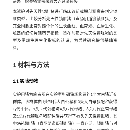
益差，给养猪业带来较大的经济损失。
本试验对先天性锁肛猪进行临床诊断或解剖观察来判定锁
肛类型，比较分析先天性锁肛猪（直肠阴道瘘锁肛猪）及
其全同胞正常对照个体的生长曲线、血常规、血清生化、
脏器组织切片观察等指标，旨在加强对先天性锁肛猪的类
型及常规生理生化指标的认识，为后续研究提供基础资
料。
1 材料与方法
1.1 实验动物
实验用猪为笔者所在实验室科研猪场构建的1个大白猪近交
群体。该群体由1头祖代大白公猪和3头大白母猪配种获得
F
代个体，1头F
代公猪与4头F
代母猪、8头F
代正常母猪
1
1
1
2
及1头F
代锁肛母猪配种后共获得了43头先天性锁肛猪，其
2
中5头锁肛猪（直肠阴道瘘锁肛猪）一直存活。锁肛猪与对