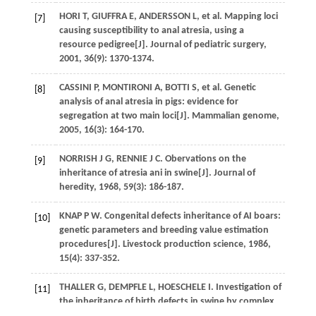
HORI
T
,
GIUFFRA
E
,
ANDERSSON
L
, et al. Mapping loci
[7]
causing susceptibility to anal atresia, using a
resource pedigree[J].
Journal of pediatric surgery
,
2001
,
36
(9): 1370-1374.
CASSINI
P
,
MONTIRONI
A
,
BOTTI
S
, et al. Genetic
[8]
analysis of anal atresia in pigs: evidence for
segregation at two main loci[J].
Mammalian genome
,
2005
,
16
(3): 164-170.
NORRISH
J G
,
RENNIE
J C
. Obervations on the
[9]
inheritance of atresia ani in swine[J].
Journal of
heredity
,
1968
,
59
(3): 186-187.
KNAP
P W
. Congenital defects inheritance of AI boars:
[10]
genetic parameters and breeding value estimation
procedures[J].
Livestock production science
,
1986
,
15
(4): 337-352.
THALLER
G
,
DEMPFLE
L
,
HOESCHELE
I
. Investigation of
[11]
the inheritance of birth defects in swine by complex
segregation analysis[J].
Journal of animal breeding