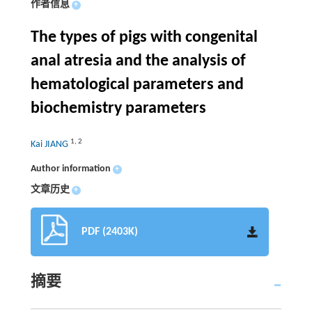
作者信息
+
The types of pigs with congenital
anal atresia and the analysis of
hematological parameters and
biochemistry parameters
1
,
2
Kai JIANG
Author information
+
文章历史
+
PDF (2403K)
摘要