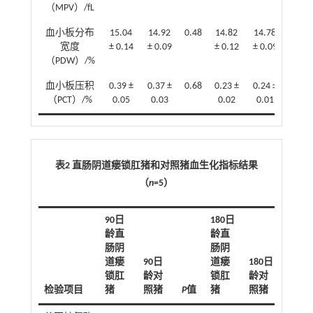
（MPV）/fL
血小板分布
15.04
14.92
0.48
14.82
14.78
0.82
宽度
± 0.14
± 0.09
± 0.12
± 0.09
（PDW）/%
血小板压积
0.39 ±
0.37 ±
0.68
0.23 ±
0.24 ±
0.94
（PCT）/%
0.05
0.03
0.02
0.01
表2 直肠阴道瘘锁肛猪和对照猪血生化指标结果
（
n
=5）
90日
180日
龄直
龄直
肠阴
肠阴
道瘘
90日
道瘘
180日
锁肛
龄对
锁肛
龄对
检验项目
猪
照猪
P
值
猪
照猪
P
值