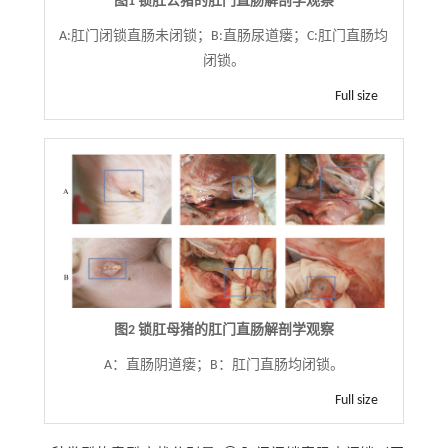
图1 锁肛公猪的肛门直肠解剖学观察
A:肛门闭锁直肠未闭锁；B:直肠尿道瘘；C:肛门直肠均
闭锁。
Full size
图2 锁肛母猪的肛门直肠解剖学观察
A：直肠阴道瘘；B：肛门直肠均闭锁。
Full size