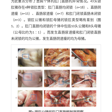
为此重点分析了患病个体的肛门直肠的异常情况。43头锁
肛猪存在4种锁肛类型：肛门直肠均闭锁（
n
=18）、直肠阴
道瘘（
n
=15）、直肠尿道瘘（
n
=7）和肛门闭锁直肠未闭锁
（
n
=3）。锁肛公猪和锁肛母猪的锁肛类型略有差别（
图
1
、
2
）。肛门直肠均闭锁的个体中包括10头公猪和8头母猪
（公母比约为1∶1），而发生直肠尿道瘘和肛门闭锁直肠
未闭锁的均为公猪，发生直肠阴道瘘的均为母猪。