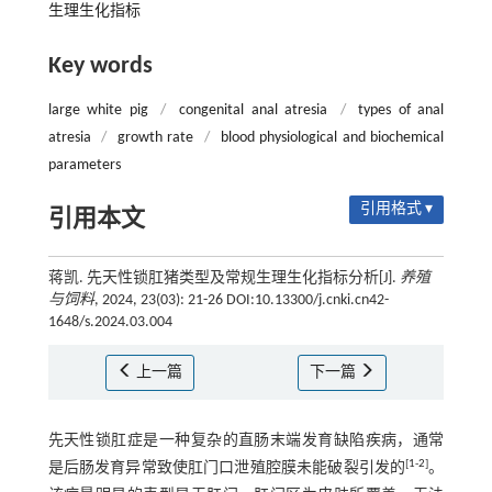
生理生化指标
Key words
large white pig
/
congenital anal atresia
/
types of anal
atresia
/
growth rate
/
blood physiological and biochemical
parameters
引用格式 ▾
引用本文
蒋凯. 先天性锁肛猪类型及常规生理生化指标分析[J].
养殖
与饲料
, 2024, 23(03): 21-26 DOI:10.13300/j.cnki.cn42-
1648/s.2024.03.004
上一篇
下一篇
先天性锁肛症是一种复杂的直肠末端发育缺陷疾病，通常
[
1
-
2
]
是后肠发育异常致使肛门口泄殖腔膜未能破裂引发的
。