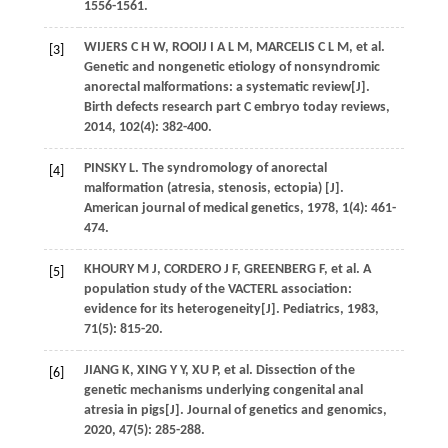
1556-1561.
WIJERS
C H W
,
ROOIJ
I A L M
,
MARCELIS
C L M
, et al.
[3]
Genetic and nongenetic etiology of nonsyndromic
anorectal malformations: a systematic review[J].
Birth defects research part C embryo today reviews
,
2014
,
102
(4): 382-400.
PINSKY
L
. The syndromology of anorectal
[4]
malformation (atresia, stenosis, ectopia) [J].
American journal of medical genetics
,
1978
,
1
(4): 461-
474.
KHOURY
M J
,
CORDERO
J F
,
GREENBERG
F
, et al. A
[5]
population study of the VACTERL association:
evidence for its heterogeneity[J].
Pediatrics
,
1983
,
71
(5): 815-20.
JIANG
K
,
XING
Y Y
,
XU
P
, et al. Dissection of the
[6]
genetic mechanisms underlying congenital anal
atresia in pigs[J].
Journal of genetics and genomics
,
2020
,
47
(5): 285-288.