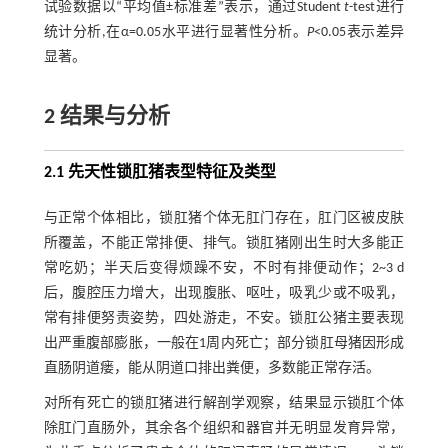
试验数据以“平均值±标准差”表示，通过Student
t
-test进行
统计分析,在α=0.05水平进行显著性分析。
P
<0.05表示差异
显著。
2 结果与分析
2.1 先天性锁肛猪表型特征及类型
与正常个体相比，锁肛猪个体无肛门存在，肛门区被皮肤
所覆盖，不能正常排便、排气。锁肛猪刚出生时大多能正
常吃奶；半天后变得烦躁不安，不时有排便动作；2~3 d
后，腹腔压力增大，出现腹胀、呕吐，吸乳少或不吸乳，
常有排便努责姿势，四处游走，不安。锁肛公猪主要表现
出严重腹部膨胀，一般在1周内死亡；部分锁肛母猪因形成
直肠阴道瘘，能从阴道口排出粪便，多数能正常存活。
对所有死亡的锁肛猪进行解剖学观察，结果显示锁肛个体
除肛门直肠外，其余各个组织和器官并无明显发育异常，