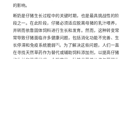
的影响。
断奶是仔猪生长过程中的关键时期，也是最具挑战性的阶
段之一。在此阶段，仔猪必须适应脱离母猪的乳汁喂养，
并转而依靠固体饲料进行生长和发育。然而，这种转变常
常导致仔猪面临许多健康问题，包括消化功能不完善、生
[
1
]
长停滞和免疫系统脆弱
。为了解决这些问题，人们一直
在寻找天然草药作为替代或辅助饲料添加剂，以提高仔猪
的生长和健康状况。金银花是一种兼具营养价值与药理作
用的植物，味甘，性寒，可以利胆、止血、增高白细胞及
抗病毒作用，富含多种生物活性成分，是国家确定的名贵
中药材之一。作为我国传统治疗畜禽疾病的良药，其药用
价值高，产量大，具有良好的清热解毒、显著的抗菌消
炎、抗病毒以及提高机体免疫功能等作用，素有“中药中的
[
2
]
抗生素及国宝一枝花”之称
。本研究旨在探讨金银花提取
物对断奶仔猪生长性能、消化功能和免疫系统的影响，以
探索金银花提取物在断奶仔猪饲料中的应用潜力。