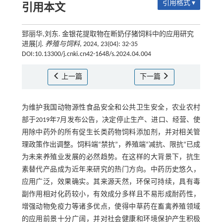
引用格式 ▾
引用本文
郅丽华,刘东. 金银花提取物在断奶仔猪饲料中的应用研究
进展[J].
养殖与饲料
, 2024, 23(04): 32-35
DOI:10.13300/j.cnki.cn42-1648/s.2024.04.004
上一篇
下一篇
为维护我国动物源性食品安全和公共卫生安全，农业农村
部于2019年7月发布公告，决定停止生产、进口、经营、使
用除中药外的所有促生长类药物饲料添加剂，并对相关管
理政策作出调整。饲料端“禁抗”，养殖端“减抗、限抗”已成
为未来养殖业发展的必然趋势。在这样的大背景下，抗生
素替代产品成为近年来研究的热门方向。中药历史悠久，
应用广泛，效果确实。其来源天然，环保可持续，具有毒
副作用相对化药较小，有效成分多样且不易形成耐药性，
增强动物免疫力等诸多优点，使得中草药在畜禽养殖领域
的应用前景十分广阔，并对社会健康和环境保护产生积极