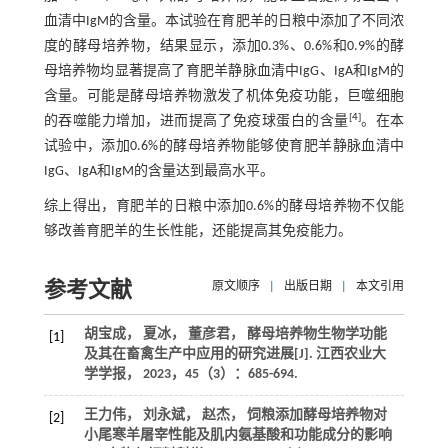
血清中IgM的含量。本试验在育肥羊的日粮中添加了不同浓
度的酵母培养物，结果显示，添加0.3%、0.6%和0.9%的酵
母培养物均显著提高了育肥羊静脉血清中IgG、IgA和IgM的
含量。可能是酵母培养物激发了机体免疫功能，巨噬细胞
[
4
]
的吞噬能力增加，进而提高了免疫球蛋白的含量
。在本
试验中，添加0.6%的酵母培养物能够使育肥羊静脉血清中
IgG、IgA和IgM的含量达到最高水平。
综上得出，育肥羊的日粮中添加0.6%的酵母培养物不仅能
够改善育肥羊的生长性能，还能提高其免疫能力。
参考文献
原文顺序
|
出版日期
|
本文引用
胡宝成， 夏冰， 董彦君， 酵母培养物生物学功能
[1]
及其在畜禽生产中应用的研究进展[J].
江西农业大
学学报
，
2023
，
45
（3）：685-694.
王力伟， 刘永斌， 赵杰， 饲粮添加酵母培养物对
[2]
小尾寒羊屠宰性能及肌内氨基酸和功能成分的影响