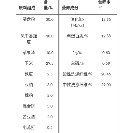
含
营养水
原料组成
量/%
营养成分
平
葵盘粉
30.0
消化能/
12.36
（MJ/kg）
风干番茄
10.0
粗蛋白质/%
12.88
皮
苹果渣
10.0
钙/%
0.80
玉米
29.5
总磷/%
0.59
麸皮
2.5
酸性洗涤纤维/%
20.46
豆粕
3.0
中性洗涤纤维/%
29.00
棉粕
5.0
混合饼
5.0
苦豆渣
2.0
小苏打
0.5