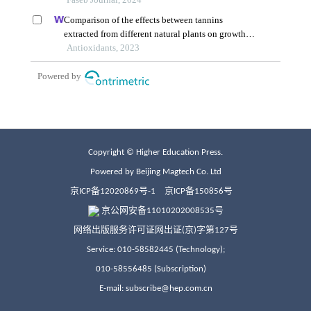
Copyright © Higher Education Press.
Powered by Beijing Magtech Co. Ltd
京ICP备12020869号-1
京ICP备150856号
京公网安备11010202008535号
网络出版服务许可证网出证(京)字第127号
Service: 010-58582445 (Technology);
010-58556485 (Subscription)
E-mail: subscribe@hep.com.cn