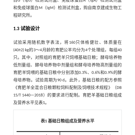
白G（IgG）检测试剂盒、免疫球蛋白A（IgA）检测试剂盒
和免疫球蛋白M（IgM）检测试剂盒，购自南京建成生物工
程研究所。
1.3 试验设计
试验采用随机数字表法，将160只体格健壮、体质量在
(40±2) kg的3～4月龄的育肥公羊均分为4个处理组，每组40
只。其中，对照组的育肥羊只饲喂基础日粮；酵母培养物
低剂量组、酵母培养物中剂量组和酵母培养物高剂量组的
育肥羊饲喂的基础日粮中分别添加0.3%、0.6%和0.9%的酵
母培养物。试验周期为90 d。此外，基础日粮的配方参照
《育肥羊全混合日粮颗粒饲料配制及饲喂技术规程》（DB
15/T 1440—2018）的要求进行配制。育肥羊基础日粮组成
及营养水平见
表1
。
表1 基础日粮组成及营养水平