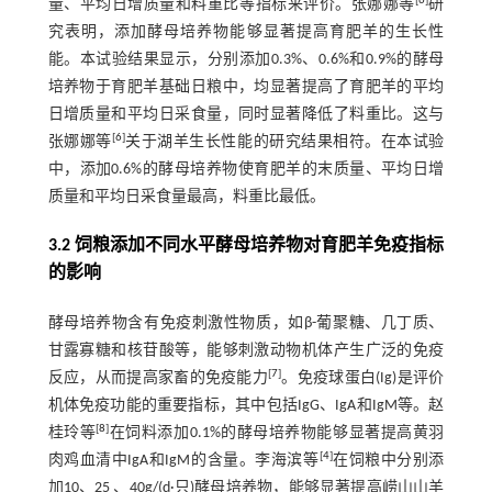
[
6
]
量、平均日增质量和料重比等指标来评价。张娜娜等
研
究表明，添加酵母培养物能够显著提高育肥羊的生长性
能。本试验结果显示，分别添加0.3%、0.6%和0.9%的酵母
培养物于育肥羊基础日粮中，均显著提高了育肥羊的平均
日增质量和平均日采食量，同时显著降低了料重比。这与
[
6
]
张娜娜等
关于湖羊生长性能的研究结果相符。在本试验
中，添加0.6%的酵母培养物使育肥羊的末质量、平均日增
质量和平均日采食量最高，料重比最低。
3.2 饲粮添加不同水平酵母培养物对育肥羊免疫指标
的影响
酵母培养物含有免疫刺激性物质，如β-葡聚糖、几丁质、
甘露寡糖和核苷酸等，能够刺激动物机体产生广泛的免疫
[
7
]
反应，从而提高家畜的免疫能力
。免疫球蛋白(Ig)是评价
机体免疫功能的重要指标，其中包括IgG、IgA和IgM等。赵
[
8
]
桂玲等
在饲料添加0.1%的酵母培养物能够显著提高黄羽
[
4
]
肉鸡血清中IgA和IgM的含量。李海滨等
在饲粮中分别添
加10、25 、40g/(d·只)酵母培养物，能够显著提高崂山山羊