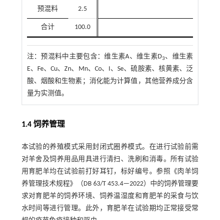
预混料
2.5
合计
100.0
注：
预混料中主要包含：维生素A、维生素D
、维生素
3
E、Fe、Cu、Zn、Mn、Co、I、Se、硫胺素、核黄素、泛
酸、烟酸和生物素；消化能为计算值，其他营养成分含
量为实测值。
1.4 饲养管理
本试验的养殖模式采用封闭式圈养模式。在进行试验前需
对羊舍及饲养用品用具进行清扫、洗刷和消毒。所有试验
用育肥羊均在试验前打好耳钉，标好编号。参照《肉羊饲
养管理技术规程》（DB 63/T 453.4—2022）中的饲养管理要
求对育肥羊的饲养环境、饲养温湿度和育肥羊的采食与饮
水时间等进行管理。此外，育肥羊在试验期均正常接受常