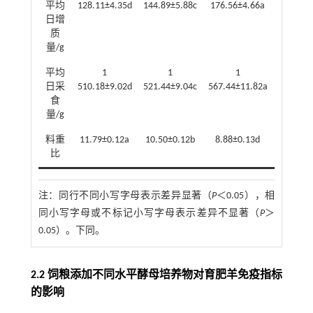
平均
128.11±4.35d
144.89±5.88c
176.56±4.66a
156.00±
日增
质
量/g
平均
1
1
1
1
日采
510.18±9.02d
521.44±9.04c
567.44±11.82a
539.74±
食
量/g
料重
11.79±0.12a
10.50±0.12b
8.88±0.13d
9.87±0
比
注：
同行不同小写字母表示差异显著（
P
＜0.05），相
同小写字母或不标记小写字母表示差异不显著（
P
＞
0.05）。下同。
2.2 饲粮添加不同水平酵母培养物对育肥羊免疫指标
的影响