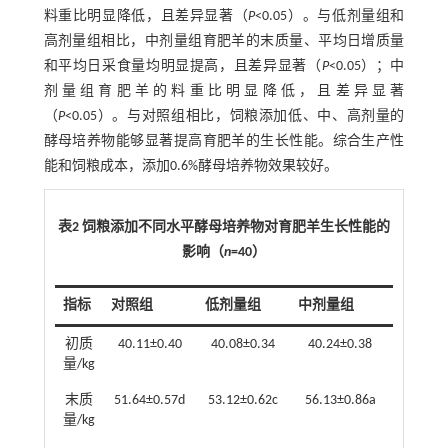
料重比明显降低，且差异显著（
P
<0.05）。与低剂量组和
高剂量组相比，中剂量组育肥羊的末质量、平均日增质量
和平均日采食量均明显提高，且差异显著（
P
<0.05）；中
剂量组育肥羊的料重比明显降低，且差异显著
（
P
<0.05）。与对照组相比，饲粮添加低、中、高剂量的
酵母培养物能够显著提高育肥羊的生长性能。综合生产性
能和饲粮成本，添加0.6%酵母培养物效果较好。
表2 饲粮添加不同水平酵母培养物对育肥羊生长性能的
影响（
n
=40）
指标
对照组
低剂量组
中剂量组
高剂量
初质
40.11±0.40
40.08±0.34
40.24±0.38
40.30±
量/kg
末质
51.64±0.57d
53.12±0.62c
56.13±0.86a
54.34±
量/kg