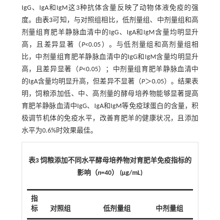
IgG、IgA和IgM这3种抗体含量反映了动物体液免疫的强
度。由
表3
可知，与对照组相比，低剂量组、中剂量组和高
剂量组育肥羊静脉血清中的IgG、IgA和IgM含量均明显升
高，且差异显著（
P
<0.05）。与低剂量组和高剂量组相
比，中剂量组育肥羊静脉血清中的IgG和IgM含量均明显升
高，且差异显著（
P
<0.05）；中剂量组育肥羊静脉血清中
的IgA含量均明显升高，但差异不显著（
P
＞0.05）。结果表
明，饲粮添加低、中、高剂量的酵母培养物能够显著提高
育肥羊静脉血清中IgG、IgA和IgM等免疫球蛋白的含量，积
极调节机体的免疫水平，改善育肥羊的健康状况，且添加
水平为0.6%时效果最佳。
表3 饲粮添加不同水平酵母培养物对育肥羊免疫指标的
影响（
n
=40） (μg/mL)
指
标
对照组
低剂量组
中剂量组
高