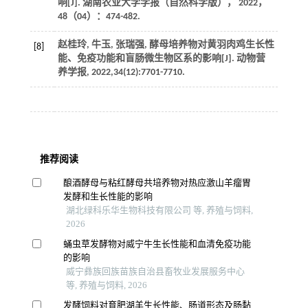
响[J].
湖南农业大学学报（自然科学版）
，
2022
，
48
（04）：474-482.
赵桂玲, 牛玉, 张瑞强, 酵母培养物对黄羽肉鸡生长性
[8]
能、免疫功能和盲肠微生物区系的影响[J].
动物营
养学报
,
2022
,
34
(12):7701-7710.