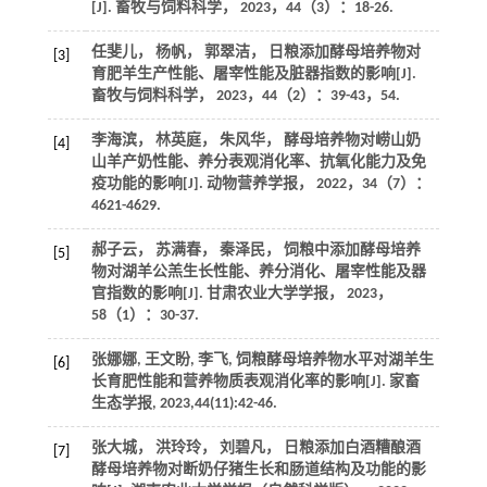
[J].
畜牧与饲料科学
，
2023
，
44
（3）：18-26.
任斐儿， 杨帆， 郭翠洁， 日粮添加酵母培养物对
[3]
育肥羊生产性能、屠宰性能及脏器指数的影响[J].
畜牧与饲料科学
，
2023
，
44
（2）：39-43，54.
李海滨， 林英庭， 朱风华， 酵母培养物对崂山奶
[4]
山羊产奶性能、养分表观消化率、抗氧化能力及免
疫功能的影响[J].
动物营养学报
，
2022
，
34
（7）：
4621-4629.
郝子云， 苏满春， 秦泽民， 饲粮中添加酵母培养
[5]
物对湖羊公羔生长性能、养分消化、屠宰性能及器
官指数的影响[J].
甘肃农业大学学报
，
2023
，
58
（1）：30-37.
张娜娜, 王文盼, 李飞, 饲粮酵母培养物水平对湖羊生
[6]
长育肥性能和营养物质表观消化率的影响[J].
家畜
生态学报
,
2023
,
44
(11):42-46.
张大城， 洪玲玲， 刘碧凡， 日粮添加白酒糟酿酒
[7]
酵母培养物对断奶仔猪生长和肠道结构及功能的影