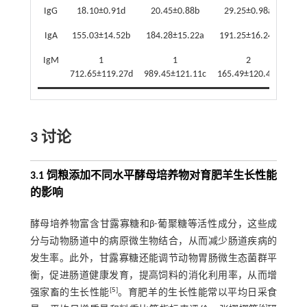
IgG
18.10±0.91d
20.45±0.88b
29.25±0.98a
1
IgA
155.03±14.52b
184.28±15.22a
191.25±16.24a
189
IgM
1
1
2
712.65±119.27d
989.45±121.11c
165.49±120.45a
001
3 讨论
3.1 饲粮添加不同水平酵母培养物对育肥羊生长性能
的影响
酵母培养物富含甘露寡糖和β-葡聚糖等活性成分，这些成
分与动物肠道中的病原微生物结合，从而减少肠道疾病的
发生率。此外，甘露寡糖还能调节动物胃肠微生态菌群平
衡，促进肠道健康发育，提高饲料的消化利用率，从而增
[
5
]
强家畜的生长性能
。育肥羊的生长性能常以平均日采食