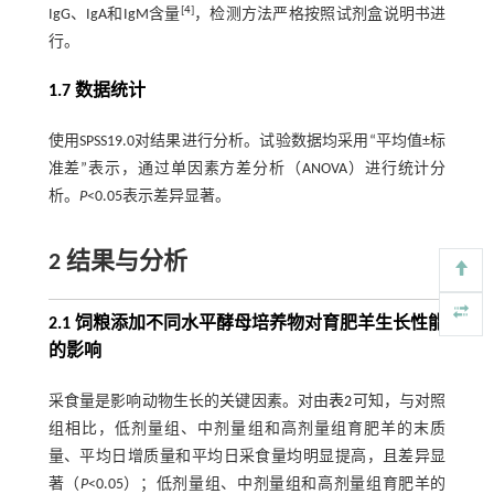
[
4
]
IgG、IgA和IgM含量
，检测方法严格按照试剂盒说明书进
行。
1.7 数据统计
使用SPSS19.0对结果进行分析。试验数据均采用“平均值±标
准差”表示，通过单因素方差分析（ANOVA）进行统计分
析。
P
<0.05表示差异显著。
2 结果与分析
2.1 饲粮添加不同水平酵母培养物对育肥羊生长性能
的影响
采食量是影响动物生长的关键因素。对由
表2
可知，与对照
组相比，低剂量组、中剂量组和高剂量组育肥羊的末质
量、平均日增质量和平均日采食量均明显提高，且差异显
著（
P
<0.05）；低剂量组、中剂量组和高剂量组育肥羊的