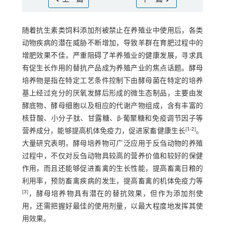
随着抗生素类饲料添加剂被禁止在养殖业中使用后，各类
动物疾病的潜在威胁不断增加，导致羊群在育肥过程中的
增肥效果不佳，严重阻碍了羊养殖业的健康发展，寻求具
有促生长作用的替抗产品成为养殖产业的焦点话题。酵母
培养物是指在特定工艺条件控制下由酵母菌在特定的培养
基上经过充分的厌氧发酵后形成的微生态制品，主要由发
酵底物、酵母细胞以及相应的代谢产物组成，含有丰富的
核苷酸、小分子肽、甘露糖、β-葡聚糖和免疫调节因子等
[
1
-
2
]
营养成分，能够提高机体免疫力，促进家畜健康生长
。
大量研究表明，酵母培养物可广泛应用于反刍动物的养殖
过程中，不仅对反刍动物具较高的营养价值和较好的保健
作用，而且还能够促进畜禽的生长性能，提高畜禽日粮的
利用率，预防畜禽疾病的发生，提高畜禽的机体免疫力等
[
3
]
，酵母培养物具有潜在的替抗效果，但作为添加剂使
用，还需把握好最佳的使用剂量，以最大程度地发挥其使
用效果。