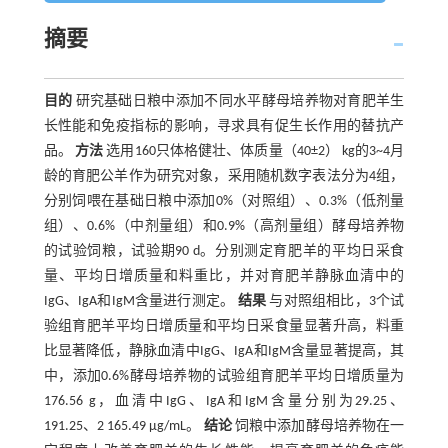
摘要
目的
研究基础日粮中添加不同水平酵母培养物对育肥羊生
长性能和免疫指标的影响，寻求具有促生长作用的替抗产
品。
方法
选用160只体格健壮、体质量（40±2） kg的3~4月
龄的育肥公羊作为研究对象，采用随机数字表法分为4组，
分别饲喂在基础日粮中添加0%（对照组）、0.3%（低剂量
组）、0.6%（中剂量组）和0.9%（高剂量组）酵母培养物
的试验饲粮，试验期90 d。分别测定育肥羊的平均日采食
量、平均日增质量和料重比，并对育肥羊静脉血清中的
IgG、IgA和IgM含量进行测定。
结果
与对照组相比，3个试
验组育肥羊平均日增质量和平均日采食量显著升高，料重
比显著降低，静脉血清中IgG、IgA和IgM含量显著提高，其
中，添加0.6%酵母培养物的试验组育肥羊平均日增质量为
176.56 g，血清中IgG、IgA和IgM含量分别为29.25、
191.25、2 165.49 μg/mL。
结论
饲粮中添加酵母培养物在一