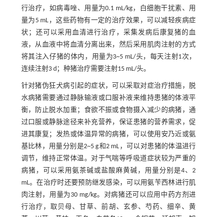
行治疗，如病毒唑、用量为0.1 mL/kg，白细胞干扰素、用
量为5 mL，这些药物有一定的治疗效果，可以减轻疾病症
状；还可以采用血清进行治疗，采集发病后康复猪的血
液，从血液中将血清分离出来，然后采用肌肉注射的方式
将其注入仔猪的体内，用量为3~5 mL/头，每天注射1次，
连续注射3 d；种猪治疗需要注射15 mL/头。
针对猪伪狂犬病引起的症状，可以采取对症治疗措施，脱
水病猪需要通过静脉输液或口服补液来维持患猪的体液平
衡，防止脱水加重；食欲不振或食物摄入减少的病猪，通
过口服或静脉途径来补充营养，保证患猪的营养需求，促
进其康复；发热或体温异常的病猪，可以使用安乃近或氨
基比林，用量分别是2~5 g和2 mL，可以对患猪的体温进行
调节，维持正常体温。对于气喘等呼吸道症状较为严重的
病猪，可以采用氨茶碱或盐酸麻黄碱，用量分别是4、2
mL。在治疗时还要预防继发感染，可以用氨苄西林进行肌
肉注射，用量为30 mg/kg。对病猪还可以应用中药方剂进
行治疗，取贝母、甘草、前胡、玄参、芍药、细辛、黄