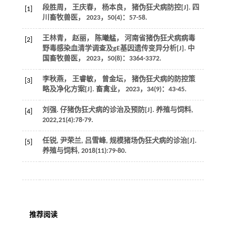
段胜周， 王庆春， 杨本良， 猪伪狂犬病防控[J].
四
[1]
川畜牧兽医
，
2023
，
50
(4)：57-58.
王林青， 赵丽， 陈曦艋， 河南省猪伪狂犬病病毒
[2]
野毒感染血清学调查及gE基因遗传变异分析[J].
中
国畜牧兽医
，
2023
，
50
(8)：3364-3372.
李秋燕， 王睿敏， 曾金坛， 猪伪狂犬病的防控策
[3]
略及净化方案[J].
畜禽业
，
2023
，
34
(9)：43-45.
刘强. 仔猪伪狂犬病的诊治及预防[J].
养殖与饲料
,
[4]
2022
,
21
(4):78-79.
任锐, 尹荣兰, 吕雪峰, 规模猪场伪狂犬病的诊治[J].
[5]
养殖与饲料
,
2018
(11):79-80.