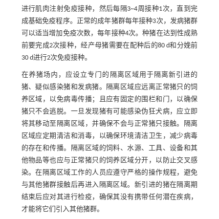
进行肌肉注射免疫接种，然后每隔3~4周接种1次，直到完
成基础免疫程序。正常的成年猪群每年接种3次，发病猪群
可以适当增加免疫次数，每年接种4次。种猪在达到性成熟
前要完成2次接种，经产母猪需要在配种后的80 d和分娩前
30 d进行2次免疫接种。
在养猪场内，应设立专门的隔离区域用于隔离新引进的
猪、疑似感染猪和发病猪。隔离区域应远离正常猪只的饲
养区域，以免病毒传播；且应有固定的围栏和门，以确保
猪只不会逃脱。一旦发现猪有可能感染伪狂犬病，应立即
将其移动至隔离区域，并确保不会与正常猪只接触。隔离
区域应定期清洁和消毒，以确保环境清洁卫生，减少病毒
的存在和传播。隔离区域的饲料、水源、工具、设备和其
他物品等也应与正常猪只的饲养区域分开，以防止交叉感
染。在隔离区域工作的人员应遵守严格的操作规程，避免
与其他猪群接触后再进入隔离区域。新引进的猪在隔离期
结束后应对其进行检疫，确保其没有携带任何潜在疾病，
才能将它们引入其他猪群。