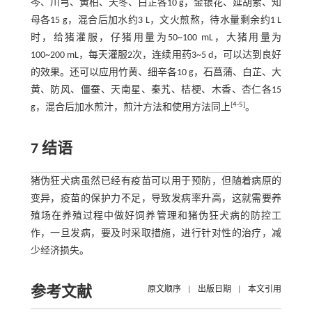
芩、川芎、黄柏、天冬、白芷各10 g，金银花、延胡索、知
母各15 g，混合后加水约3 L，文火煎熬，待水量剩余约1 L
时，给猪灌服，仔猪用量为50~100 mL，大猪用量为
100~200 mL，每天灌服2次，连续用药3~5 d，可以达到良好
的效果。还可以应用竹黄、细辛各10 g，石菖蒲、白芷、大
黄、防风、僵蚕、天南星、秦艽、桔梗、木香、杏仁各15
[
4
-
5
]
g，混合后加水煎汁，煎汁方法和使用方法同上
。
7 结语
猪伪狂犬病虽然已经有疫苗可以用于预防，但随着病原的
变异，疫苗的保护力不足，导致发病率升高，这就需要养
殖场在养殖过程中做好饲养管理和猪伪狂犬病的防控工
作，一旦发病，要及时采取措施，进行针对性的治疗，减
少经济损失。
参考文献
原文顺序
|
出版日期
|
本文引用