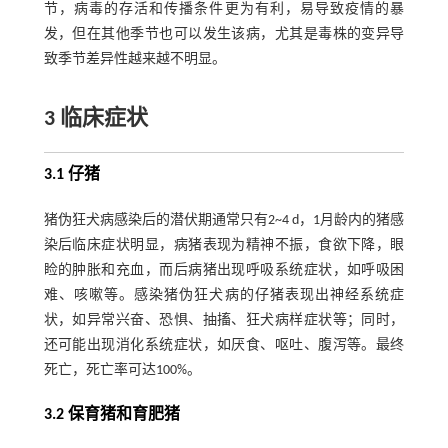
节，病毒的存活和传播条件更为有利，易导致疫情的暴
发，但在其他季节也可以发生该病，尤其是毒株的变异导
致季节差异性越来越不明显。
3 临床症状
3.1 仔猪
猪伪狂犬病感染后的潜伏期通常只有2~4 d，1月龄内的猪感
染后临床症状明显，病猪表现为精神不振，食欲下降，眼
睑的肿胀和充血，而后病猪出现呼吸系统症状，如呼吸困
难、咳嗽等。感染猪伪狂犬病的仔猪表现出神经系统症
状，如异常兴奋、恐惧、抽搐、狂犬病样症状等；同时，
还可能出现消化系统症状，如厌食、呕吐、腹泻等。最终
死亡，死亡率可达100%。
3.2 保育猪和育肥猪