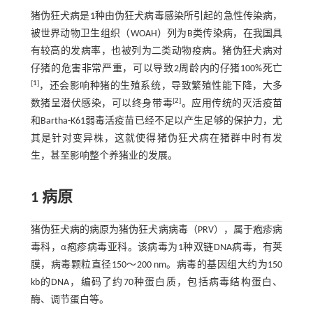
猪伪狂犬病是1种由伪狂犬病毒感染所引起的急性传染病，
被世界动物卫生组织（WOAH）列为B类传染病，在我国具
有较高的发病率，也被列为二类动物疫病。猪伪狂犬病对
仔猪的危害非常严重，可以导致2周龄内的仔猪100%死亡
[
1
]
，还会影响种猪的生殖系统，导致繁殖性能下降，大多
[
2
]
数猪呈潜伏感染，可以终身带毒
。应用传统的灭活疫苗
和Bartha-K61弱毒活疫苗已经不足以产生足够的保护力，尤
其是针对变异株，这就使得猪伪狂犬病在猪群中时有发
生，甚至影响整个养猪业的发展。
1 病原
猪伪狂犬病的病原为猪伪狂犬病病毒（PRV），属于疱疹病
毒科，α疱疹病毒亚科。该病毒为1种双链DNA病毒，有荚
膜，病毒颗粒直径150～200 nm。病毒的基因组大约为150
kb的DNA，编码了约70种蛋白质，包括病毒结构蛋白、
酶、调节蛋白等。