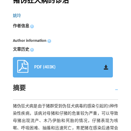
猪伪狂犬病的诊治
姚玲
作者信息
+
Author information
+
文章历史
+
PDF (403K)
摘要
猪伪狂犬病是由于猪群受到伪狂犬病毒的感染引起的1种传
染性疾病，该病对母猪和仔猪的危害较为严重，可以导致
母猪出现流产、木乃伊胎和死胎的情况，仔猪表现为咳
嗽、呼吸困难、抽搐和迅速死亡，育肥猪在感染后通常会