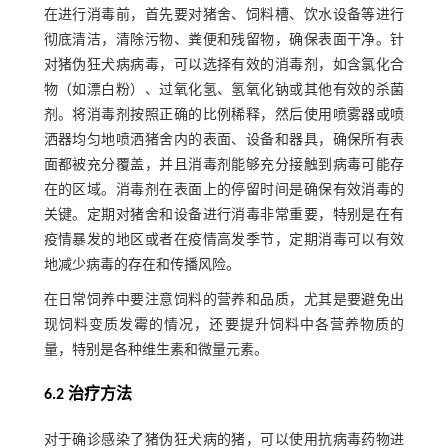
在进行消毒前，首先要对猪舍、饲料槽、饮水设备等进行
彻底清洁，清除污物、粪便和残留物，确保表面干净。针
对猪伪狂犬病病毒，可以选择有效的消毒剂，如含氯化合
物（如漂白粉）、过氧化氢、氢氧化钠或其他有效的杀菌
剂。将消毒剂按照正确的比例稀释，然后使用喷雾器或喷
洒器均匀地喷洒猪舍内的表面、设备和器具，确保所有表
面都被充分覆盖，并且消毒剂能够充分接触到病毒可能存
在的区域。消毒剂在表面上的停留时间是确保有效消毒的
关键。定期对猪舍和设备进行消毒非常重要，特别是在有
疫情暴发的地区或者在疫情高发季节，定期消毒可以有效
地减少病毒的存在和传播风险。
在日常饲养中要注意饲料的营养和品质，尤其是要避免出
现饲料变质发霉的情况，还要提升饲料中各营养物质的
量，特别是各种维生素和微量元素。
6.2 治疗方法
对于确诊感染了猪伪狂犬病的猪，可以使用抗病毒药物进