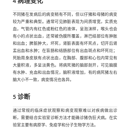
4 病理变化
不同猪在发病后的病变稍有不同，但以仔猪和母猪的病变
较为严重和典型。通常可见肺脏表现为间质增宽，实质充
血，气管内有红色或粉红色的液体，呈泡沫样，喉头也会
有小的点状出血，还常被伪膜所覆盖，淋巴结部位有肿胀
和出血；脾脏肿大，坏死，肾脏表面有坏死点，切开后肾
盂出血和水肿；在盲肠和结肠部位有出血斑点和坏死灶；
死胎周身皮肤有点状出血，在胸部、腹部和心包内常见有
大量积液，多呈淡黄色。将病死猪的脑部剖开，可见脑膜
有水肿、充血和出血情况，脑积液增加，有的病死猪左右
脑大小不一致，病变情况也各异。
5 诊断
通过常规的临床症状观察和病变观察难以对疾病做出诊
断，需要结合实验室诊断方法才能确诊猪伪狂犬病。在实
验室主要有病原学、免疫学和分子生物学方法。