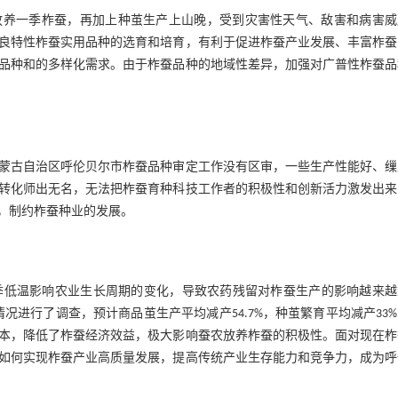
放养一季柞蚕，再加上种茧生产上山晚，受到灾害性天气、敌害和病害威
良特性柞蚕实用品种的选育和培育，有利于促进柞蚕产业发展、丰富柞蚕
品种和的多样化需求。由于柞蚕品种的地域性差异，加强对广普性柞蚕品
蒙古自治区呼伦贝尔市柞蚕品种审定工作没有区审，一些生产性能好、缫
转化师出无名，无法把柞蚕育种科技工作者的积极性和创新活力激发出来
，制约柞蚕种业的发展。
季低温影响农业生长周期的变化，导致农药残留对柞蚕生产的影响越来越
情况进行了调查，预计商品茧生产平均减产54.7%，种茧繁育平均减产33
本，降低了柞蚕经济效益，极大影响蚕农放养柞蚕的积极性。面对现在柞
如何实现柞蚕产业高质量发展，提高传统产业生存能力和竞争力，成为呼