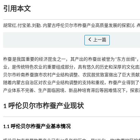
引用本文
胡常红,付宝弟,刘勤. 内蒙古呼伦贝尔市柞蚕产业高质量发展的探索[J].
上一篇
柞蚕是我国重要的经济昆虫之一，其产出的柞蚕丝被誉为“东方丝绸”
业，是传统特色农业的重要组成部分，具有悠久的历史和深厚的文化底蕴
贝尔市岭南养蚕旗市农村产业结构调整、农民脱贫致富做出了巨大贡献
随着内蒙古自治区对农业产业结构调整的支持和重视，柞蚕产业得到了
产业体系不完善、生产面临困境、新品种培育滞后等困难情况下，探索
1 呼伦贝尔市柞蚕产业现状
1.1 呼伦贝尔柞蚕产业基本情况