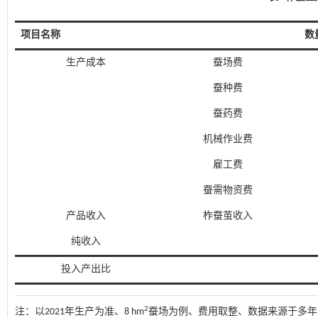
项目名称
数
生产成本
蚕场费
蚕种费
蚕药费
机械作业费
雇工费
蚕需物资费
产品收入
柞蚕茧收入
纯收入
投入产出比
2
注：
以2021年生产为准、8 hm
蚕场为例、费用取整、数据来源于多年