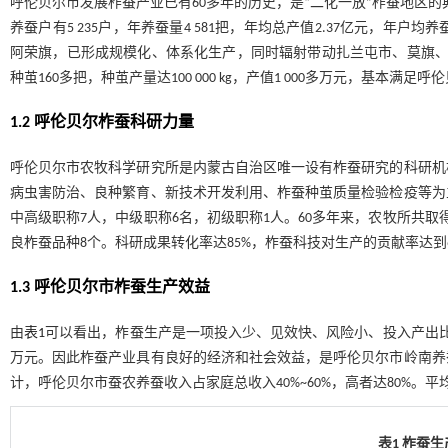
呼伦贝尔市发展柞蚕产业已有60多年的历史，是“二化一放”柞蚕地区的
养蚕户有5 235户，年养蚕量4 581把，年均总产值2.37亿元，年户均养
阿荣旗，已形成规模化、体系化生产，同时辐射带动扎兰屯市、莫旗、
种茧160多把，种茧产量达100 000 kg，产值1 000多万元，基本满
1.2 呼伦贝尔柞蚕科研力量
呼伦贝尔市农牧科学研究所是内蒙古自治区唯一设有柞蚕研究的科研机
病虫害防治、良种繁育、新技术开发利用、柞蚕种茧质量检验检疫等为
中高级职称7人，中级职称6名，初级职称1人。60多年来，农牧所共取
良柞蚕品种8个。科研成果转化率达85%，柞蚕科技对生产的贡献率达到
1.3 呼伦贝尔市柞蚕生产效益
由
表1
可以看出，柞蚕生产是一项投入少、见效快、风险小、投入产出比高
万元。因此柞蚕产业具有良好的经济和社会效益，是呼伦贝尔市岭南养
计，呼伦贝尔市蚕农养蚕收入占家庭总收入40%~60%，高者达80%。
表1 柞蚕