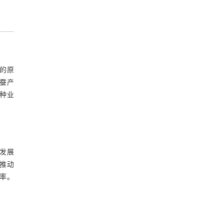
”的原
蚕产
种业
发展
推动
率。