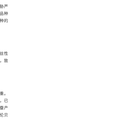
胁严
品种
种的
丝性
，致
重。
%，已
蚕产
伦贝