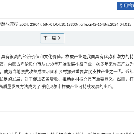
引用格式
养殖与饲料
, 2024, 23(04): 68-70 DOI:10.13300/j.cnki.cn42-1648/s.2024.04.015
下一篇
，具有很高的经济价值和文化价值。柞蚕产业是我国具有优势和潜力的特
。内蒙古呼伦贝尔市从1958年开始发展柞蚕产业，60多年来柞蚕产业
[
1
]
，成为当地脱贫攻坚成果巩固和乡村振兴重要富民支柱产业之一
。近年
长足的发展，对于促进农民增收、推动乡村振兴具有重要意义。然而，在
高质量发展方法成为了呼伦贝尔市柞蚕产业可持续发展的出路。
[
2
-
3
]