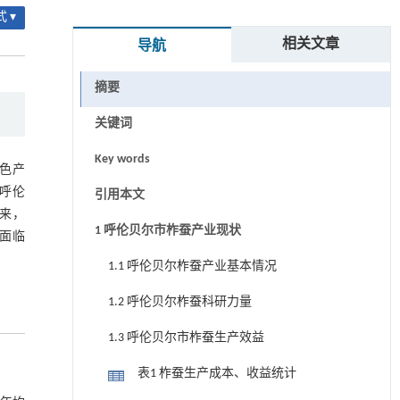
 ▾
相关文章
导航
摘要
关键词
Key words
色产
为呼伦
引用本文
来，
1 呼伦贝尔市柞蚕产业现状
面临
1.1 呼伦贝尔柞蚕产业基本情况
1.2 呼伦贝尔柞蚕科研力量
1.3 呼伦贝尔市柞蚕生产效益
表1 柞蚕生产成本、收益统计