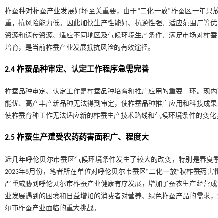
柞蚕种对柞蚕产业发展好坏至关重要，由于“二化一放”柞蚕区一年只
重，抗风险能力低。因此加快生产性能好、抗逆性强、适应范围广等优
资源和遗传资源、适应不同地区及气候环境生产条件、满足市场对柞蚕
培育，是当前柞蚕产业发展抵抗风险的有效途径。
2.4 柞蚕品种审定、认定工作程序急需完善
柞蚕品种审定、认定工作是柞蚕品种培育和推广应用的重要一环。现内
能优、高产丰产新品种无法得到审定，使柞蚕品种推广应用和科技成果
使柞蚕育种工作无法适应新的柞蚕生产技术路线和气候环境条件的变化
2.5 柞蚕生产遭受农药药害面积广、程度大
近几年呼伦贝尔市蚕区气候环境条件发生了较大的改变，特别是春夏
2023年8月份，笔者所在单位对呼伦贝尔市蚕区“二化一放”秋柞蚕药害
严重威胁到呼伦贝尔市柞蚕产业健康有序发展，增加了蚕农生产经营成
业发展遇到的困境和日益增加的消费者对营养、绿色柞蚕产品的需求，
尔市柞蚕产业面临的重大挑战。