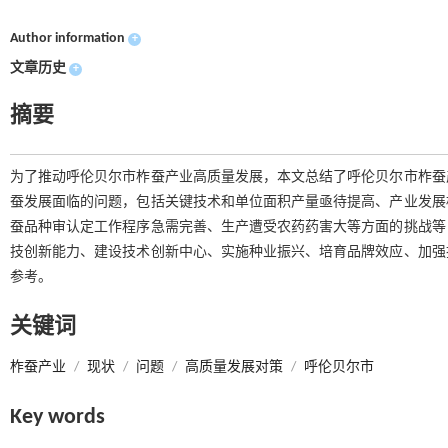
Author information
+
文章历史
+
摘要
为了推动呼伦贝尔市柞蚕产业高质量发展，本文总结了呼伦贝尔市柞蚕
蚕发展面临的问题，包括关键技术和单位面积产量亟待提高、产业发展
蚕品种审认定工作程序急需完善、生产遭受农药药害大等方面的挑战等
技创新能力、建设技术创新中心、实施种业振兴、培育品牌效应、加强
参考。
关键词
柞蚕产业
/
现状
/
问题
/
高质量发展对策
/
呼伦贝尔市
Key words