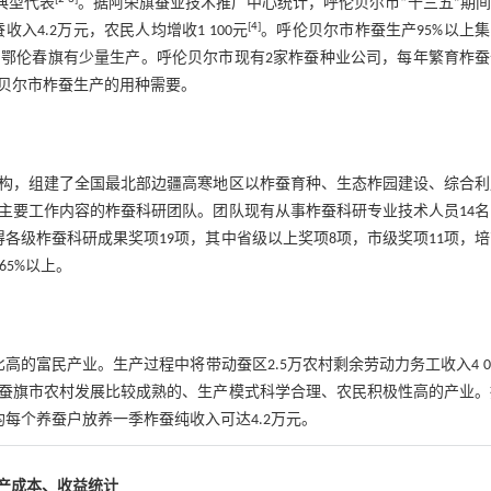
典型代表
。据阿荣旗蚕业技术推广中心统计，呼伦贝尔市“十三五”期
[
4
]
蚕收入4.2万元，农民人均增收1 100元
。呼伦贝尔市柞蚕生产95%以上
鄂伦春旗有少量生产。呼伦贝尔市现有2家柞蚕种业公司，每年繁育柞蚕
足呼伦贝尔市柞蚕生产的用种需要。
构，组建了全国最北部边疆高寒地区以柞蚕育种、生态柞园建设、综合利
主要工作内容的柞蚕科研团队。团队现有从事柞蚕科研专业技术人员14名
得各级柞蚕科研成果奖项19项，其中省级以上奖项8项，市级奖项11项，
65%以上。
的富民产业。生产过程中将带动蚕区2.5万农村剩余劳动力务工收入4 0
蚕旗市农村发展比较成熟的、生产模式科学合理、农民积极性高的产业。
平均每个养蚕户放养一季柞蚕纯收入可达4.2万元。
生产成本、收益统计