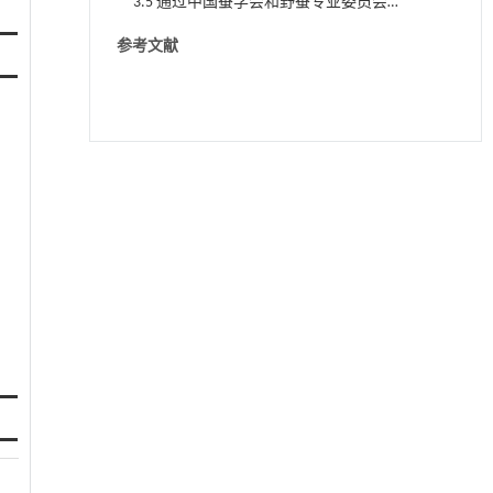
3.5 通过中国蚕学会和野蚕专业委员会
加强技术联合交流
参考文献