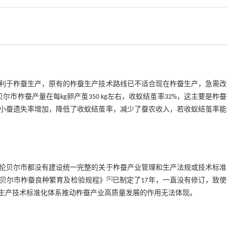
利于柞蚕生产，原有的柞蚕生产技术路线已不适合现在柞蚕生产，急需改
尔市柞蚕产量在每kg卵产茧350 kg左右，收蚁结茧率32%，这主要是柞
小蚕遗失率增加，降低了收蚁结茧率，减少了蚕农收入，若收蚁结茧率能
伦贝尔市都没有建设统一完整的关于柞蚕产业管理和生产法规或技术标准
[
5
]
贝尔市柞蚕良种繁育及检验规程》
已制定了17年，一直没有修订，致
生产技术标准化体系推动柞蚕产业高质量发展的作用无法体现。