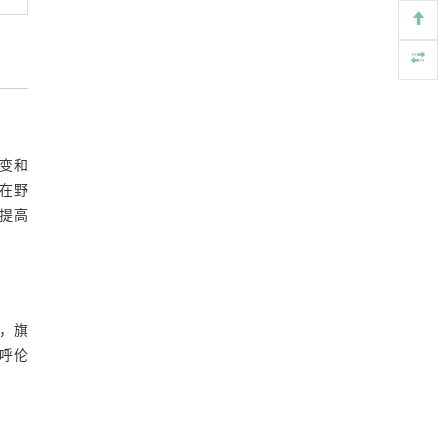
变和
蚕在野
提高
，旗
使呼伦