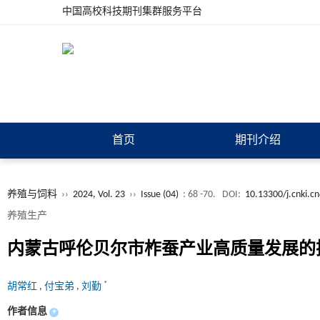
中国高校科技期刊集群服务平台
首页
期刊介绍
养殖与饲料
››
2024, Vol. 23
››
Issue (04)
: 68 -70.
DOI:
10.13300/j.cnki.c
养殖生产
内蒙古呼伦贝尔市柞蚕产业高质量发展的
*
胡常红
,
付宝弟
,
刘勤
作者信息
+