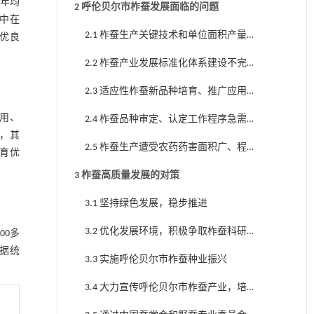
间年均
2 呼伦贝尔市柞蚕发展面临的问题
集中在
2.1 柞蚕生产关键技术和单位面积产量
优良
亟待提高
2.2 柞蚕产业发展标准化体系建设不完
善
2.3 适应性柞蚕新品种培育、推广应用
工作需加快步伐
用、
2.4 柞蚕品种审定、认定工作程序急需
，其
完善
2.5 柞蚕生产遭受农药药害面积广、程
培育优
度大
3 柞蚕高质量发展的对策
3.1 坚持绿色发展，稳步推进
3.2 优化发展环境，积极争取柞蚕科研
00多
项目，增强柞蚕科技创新能力
据统
3.3 实施呼伦贝尔市柞蚕种业振兴
3.4 大力宣传呼伦贝尔市柞蚕产业，培
育柞蚕品牌效应