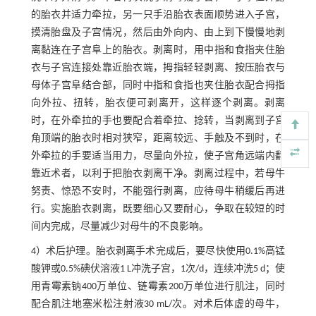
的胎衣并适力牵拉，另一只手沿胎衣表面顺势进入子宫，
摸清胎盘及子宫情况，然后由外向内、由上到下慢慢地剥
离黏连在子宫阜上的胎衣。剥离时，用中指和食指夹住胎
衣与子宫连接处靠近胎衣端，拇指轻轻剥离、按压胎衣与
母体子宫阜结合部，同时中指和食指也夹住胎衣配合拇指
向外拉、扭转，胎衣便可剥离开，这样逐个剥离。剥离
时，在外牵拉的手也要配合着牵拉、捻转，当剥离到子宫
角顶端的胎衣时相对狭窄，距离较远、手触及不到时，在
外牵拉的手要适当用力，尽量向外拉，使子宫角远端内翻
靠近术者，以利于把胎衣剥离干净。剥离过程中，若母牛
努责、惊恐不安时，不能强行剥离，应待母牛稍缓后再进
行。实施胎衣剥离，既要细心又要耐心，争取在较短的时
间内完成，尽量减少对母牛的不良影响。
4）术后护理。胎衣剥离手术完成后，要尽快使用0.1%高锰
酸钾或0.5%碘伏溶液1 L冲洗子宫，1次/d，连续冲洗5 d；使
用青霉素钠400万单位、链霉素200万单位进行肌注，同时
配合肌注地塞米松注射液30 mL/次。对术后体虚的母牛，