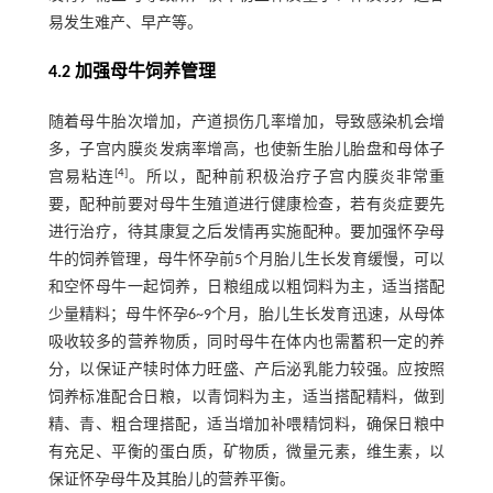
易发生难产、早产等。
4.2 加强母牛饲养管理
随着母牛胎次增加，产道损伤几率增加，导致感染机会增
多，子宫内膜炎发病率增高，也使新生胎儿胎盘和母体子
[
4
]
宫易粘连
。所以，配种前积极治疗子宫内膜炎非常重
要，配种前要对母牛生殖道进行健康检查，若有炎症要先
进行治疗，待其康复之后发情再实施配种。要加强怀孕母
牛的饲养管理，母牛怀孕前5个月胎儿生长发育缓慢，可以
和空怀母牛一起饲养，日粮组成以粗饲料为主，适当搭配
少量精料；母牛怀孕6~9个月，胎儿生长发育迅速，从母体
吸收较多的营养物质，同时母牛在体内也需蓄积一定的养
分，以保证产犊时体力旺盛、产后泌乳能力较强。应按照
饲养标准配合日粮，以青饲料为主，适当搭配精料，做到
精、青、粗合理搭配，适当增加补喂精饲料，确保日粮中
有充足、平衡的蛋白质，矿物质，微量元素，维生素，以
保证怀孕母牛及其胎儿的营养平衡。