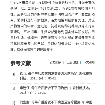
行1~2次布病检测，发现阳性个体要进行扑杀，并做无害化
处理，以后每隔2~4个月监测1次，直到2次布病检测为阴
性。三是发现饲养的母牛发生不明原因流产时，要立即隔
离，采病料进行布病检测，若为阳性则按病畜处理，对流
产物污染的牛舍、运动场、饲槽及各种饲养用具等进行全
面清洗、严格消毒，牛粪全部清除到圈舍外堆积发酵。四
是种牛场、规模养牛场要按照农业农村部的要求开展布病
净化场和无疫小区创建，争取达到省级以上净化场评估标
准，以确保出售牛的健康安全。
参考文献
原文顺序
|
出版日期
|
本文引用
徐兵. 母牛产后疾病的发病原因及防治[J].
现代畜牧
[1]
科技
，
2021
（6）：80-82.
李连任. 母牛产后胎衣不下的治疗[J].
农村新技术
，
[2]
2018
（1）：32-33.
刘生财. 母牛产后胎衣不下病因及治疗措施[J].
中国
[3]