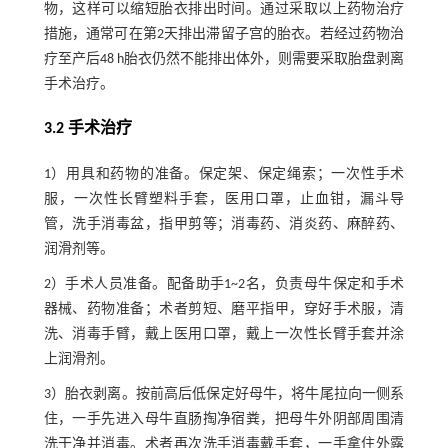
物，这样可以缩短胎衣排出时间。通过采取以上药物治疗
措施，通常可在第2天排出滞留子宫的胎衣。若经过药物治
疗至产后48 h胎衣仍然不能排出体外，则需要采取胎盘剥离
手术治疗。
3.2 手术治疗
1）用具和药物的准备。保定架、保定绳索；一次性手术
服，一次性长臂塑料手套，医用口罩，止血钳，漏斗导
管，洗手消毒盆，指甲剪等；消毒药、消炎药、麻醉药、
润滑剂等。
2）手术人员准备。配备助手1~2名，负责母牛保定和手术
器械、药物准备；术者剪短、磨平指甲，穿好手术服，清
洗、消毒手臂，戴上医用口罩，戴上一次性长臂手套并涂
上润滑剂。
3）胎衣剥离。按前高后低保定好母牛，将牛尾拉向一侧系
住，一手先进入母牛直肠掏净宿粪，把母牛外阴部周围清
洗干净并消毒。术者再次洗手消毒戴手套，一手拿住外露