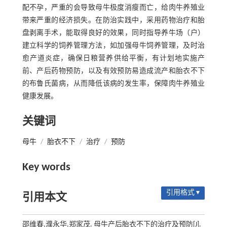
配不孕，严重的会导致母牛极度消瘦而亡，给肉牛养殖业
带来严重的经济损失。在防治实践中，采用药物治疗和胎
盘剥离手术，能取得良好的效果，同时指导养牛场（户）
建立科学的饲养管理方法，如加强母牛饲养管理，及时治
愈产道炎症，确保日粮营养供给平衡，有计划地实施产
前、产后药物预防，以及有效预防易造成流产和胎衣不下
的布鲁氏菌病，从而降低该病的发生率，保障肉牛养殖业
健康发展。
关键词
母牛
/
胎衣不下
/
治疗
/
预防
Key words
引用格式 ▾
引用本文
邵维春,濮永华,郑家茂. 母牛产后胎衣不下的治疗及预防[J].