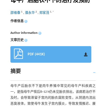
母牛产后胎衣不下的治疗及预防
1
2
1
,
*
邵维春
,
濮永华
,
郑家茂
作者信息
+
Author information
+
文章历史
+
PDF (441K)
摘要
母牛产后胎衣不下是肉牛养殖中常见的母牛产科疾病之
一，是指母牛产犊后8~12 h仍未见胎衣排出，该病若治疗不
及时，会导致滞留子宫内的胎衣腐败变性，从阴道内流出
恶臭液体，致使母牛发生子宫内膜炎，导致发情推迟、屡