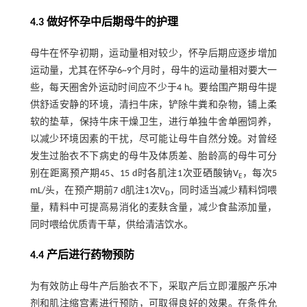
4.3 做好怀孕中后期母牛的护理
母牛在怀孕初期，运动量相对较少，怀孕后期应逐步增加
运动量，尤其在怀孕6~9个月时，母牛的运动量相对要大一
些，每天圈舍外运动时间应不少于4 h。要给围产期母牛提
供舒适安静的环境，清扫牛床，铲除牛粪和杂物，铺上柔
软的垫草，保持牛床干燥卫生，进行单独牛舍单圈饲养，
以减少环境因素的干扰，尽可能让母牛自然分娩。对曾经
发生过胎衣不下病史的母牛及体质差、胎龄高的母牛可分
别在距离预产期45、15 d时各肌注1次亚硒酸钠V
，每次5
E
mL/头，在预产期前7 d肌注1次V
，同时适当减少精料饲喂
D
量，精料中可提高易消化的麦麸含量，减少食盐添加量，
同时喂给优质青干草，供给清洁饮水。
4.4 产后进行药物预防
为有效防止母牛产后胎衣不下，采取产后立即灌服产乐冲
剂和肌注缩宫素进行预防，可取得良好的效果。在条件允