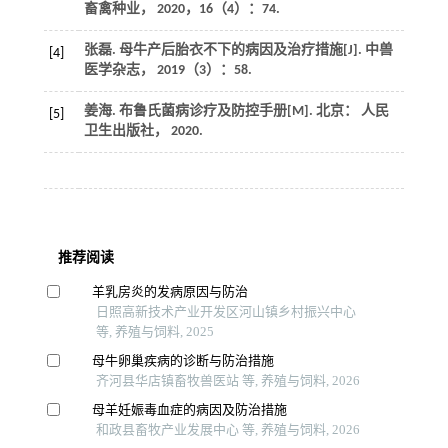
畜禽种业
，
2020
，
16
（4）：74.
张磊. 母牛产后胎衣不下的病因及治疗措施[J].
中兽
[4]
医学杂志
，
2019
（3）：58.
姜海.
布鲁氏菌病诊疗及防控手册
[M]. 北京： 人民
[5]
卫生出版社，
2020
.