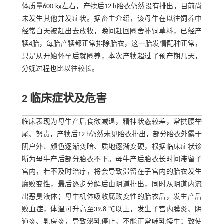
体质量600 kg左右，产犊后12 h胎衣仍然没有排出，目前尚
未发生其他并发症状。据畜主介绍，该母牛在以往饲养中
经常白天被赶出去放牧，晚间赶回圈舍补饲草料，已经产
犊4胎，每胎产犊都正常排除胎衣，这一胎发情配种正常，
只是从开始怀孕后就圈养，本次产犊超过了预产期几天，
分娩过程也比以往较长。
2 临床症状及危害
临床表现为母牛产后食欲减退，精神状态较差，常拱腰举
尾、努责，产犊后12 h仍然未见胎衣排出，部分胎衣外露于
阴户外、颜色逐渐变暗、质地逐渐变硬，根据临床症状诊
断为母牛产后部分胎衣不下。母牛产后胎衣长时间滞留子
宫内，若不及时治疗，将会导致滞留在子宫内的胎衣发生
腐败变性，最后逐步分解后由阴道排出，同时从阴道内流
出恶臭液体；母牛机体吸收腐败变性的胎衣后，发生产后
败血症，体温可升高至39.8 ℃以上，发生子宫内膜炎、阴
道炎、乳房炎，导致泌乳停止，不能正常哺乳犊牛；致使