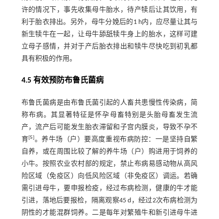
许的情况下，事先收集母牛胎水，待产犊后让其饮用，有
利于胎衣排出。另外，母牛分娩后的1 h内，应尽量让其与
新生犊牛在一起，让母牛舔舐犊牛身上的胎水，这样可建
立母子感情，并对于产后胎衣排出和犊牛尽快吃到初乳都
具有积极的作用。
4.5 有效预防布鲁氏菌病
布鲁氏菌病是由布鲁氏菌引起的人畜共患慢性传染病，简
称布病。其显著特征是怀孕母畜特别是头胎母畜发生流
产，流产后可能发生胎衣滞留和子宫内膜炎，导致不孕不
[
5
]
育
。养牛场（户）要高度重视布病防控：一是坚持自繁
自养，或在周围比较了解的养牛场（户）购进用于饲养的
小牛。按照农业农村部的规定，禁止布病易感动物从高风
险区域（免疫区）向低风险区域（非免疫区）调运。若确
需引进母牛，要申报检疫，经过布病检测，健康的牛才能
引进，落地后要报检，隔离观察45 d，经过2次布病检测为
阴性的才能混群饲养。二是每年对繁殖牛和新引进母牛进