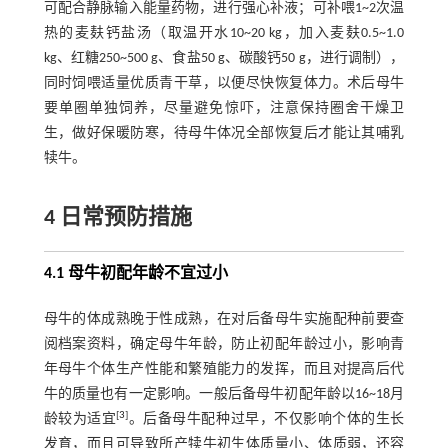
可配合静脉输入能量药物，进行强心补液；可补喂1~2次温
热的麦麸钙盐汤（取温开水10~20 kg，加入麦麸0.5~1.0
kg、红糖250~500 g、食盐50 g、碳酸钙50 g，进行调制），
同时饲喂适量优质青干草，以便尽快恢复体力。术后母牛
要单圈单独饲养，尽量避免惊吓，注意保持圈舍干燥卫
生，做好保暖防寒，待母牛体况全部恢复后才能让其哺乳
犊牛。
4 日常预防措施
4.1 母牛初配年龄不宜过小
母牛的体成熟晚于性成熟，在对后备母牛实施配种前要查
阅档案资料，确定母牛年龄，防止初配年龄过小，影响青
年母牛个体生产性能和繁殖能力的发挥，而且对提高后代
牛的质量也有一定影响。一般后备母牛初配年龄以16~18月
[
3
]
龄较为适宜
。后备母牛配种过早，不仅影响个体的生长
发育，而且可导致所产犊牛初生体质量小、体质弱，还容