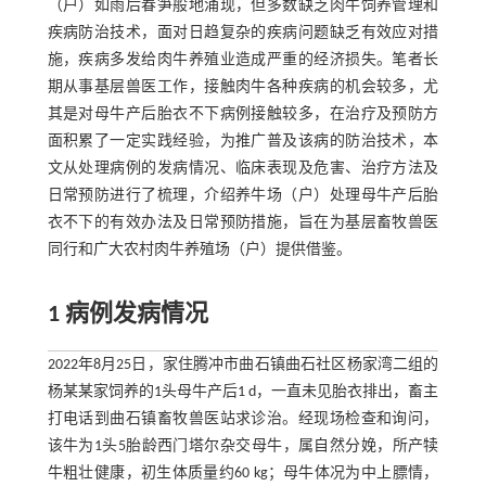
（户）如雨后春笋般地涌现，但多数缺乏肉牛饲养管理和
疾病防治技术，面对日趋复杂的疾病问题缺乏有效应对措
施，疾病多发给肉牛养殖业造成严重的经济损失。笔者长
期从事基层兽医工作，接触肉牛各种疾病的机会较多，尤
其是对母牛产后胎衣不下病例接触较多，在治疗及预防方
面积累了一定实践经验，为推广普及该病的防治技术，本
文从处理病例的发病情况、临床表现及危害、治疗方法及
日常预防进行了梳理，介绍养牛场（户）处理母牛产后胎
衣不下的有效办法及日常预防措施，旨在为基层畜牧兽医
同行和广大农村肉牛养殖场（户）提供借鉴。
1 病例发病情况
2022年8月25日，家住腾冲市曲石镇曲石社区杨家湾二组的
杨某某家饲养的1头母牛产后1 d，一直未见胎衣排出，畜主
打电话到曲石镇畜牧兽医站求诊治。经现场检查和询问，
该牛为1头5胎龄西门塔尔杂交母牛，属自然分娩，所产犊
牛粗壮健康，初生体质量约60 kg；母牛体况为中上膘情，