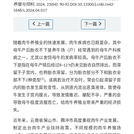
养殖与饲料
, 2024, 23(04): 90-92 DOI:10.13300/j.cnki.cn42-
1648/s.2024.04.017
上一篇
下一篇
随着肉牛养殖业的快速发展，肉牛疾病也日趋复杂，其中
母牛产后胎衣不下是养牛场（户）经常遇到的母牛产科疾
病之一，尤其以舍饲母牛的发病率较高。母牛产后胎衣不
下是指在母牛产犊后经过8~12 h仍未见胎衣自然排出，而滞
留于子宫内，也称胎衣滞留，分为胎衣部分不下和胎衣全
[
1
]
部不下2种类型
。该病若治疗不及时，常会引起滞留子宫
内的胎衣发生腐败变性，从阴道内流出恶臭液体，致使母
牛发生子宫内膜炎，导致发情推迟、屡配不孕，严重的会
导致母牛极度消瘦而亡，给肉牛养殖业带来严重的经济损
失。
近年来，云南省保山市、腾冲市高度重视肉牛产业发展，
制定出台肉牛产业扶持政策，不同规模的肉牛养殖场