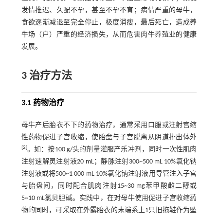
发情推迟、久配不孕，甚至不孕不育；病情严重的母牛，
食欲逐渐减退至完全停止，极度消瘦，最后死亡，造成养
牛场（户）严重的经济损失，从而危害肉牛养殖业的健康
发展。
3 治疗方法
3.1 药物治疗
母牛产后胎衣不下的药物治疗，通常采用口服或注射宫缩
性药物促进子宫收缩，使胎盘与子宫脱离从阴道排出体外
[
2
]
。如：按100 g/头的剂量灌服产乐冲剂，同时一次性肌肉
注射速解灵注射液20 mL；静脉注射300~500 mL 10%氯化钠
注射液或将500~1 000 mL 10%氯化钠注射液用导管注入子宫
与胎盘间，同时配合肌肉注射15~30 mg苯甲酸雌二醇或
5~10 mL氯贝胆碱。实践中，在对母牛使用促进子宫收缩药
物的同时，可采取在外露胎衣的末端系上1只旧拖鞋作为坠