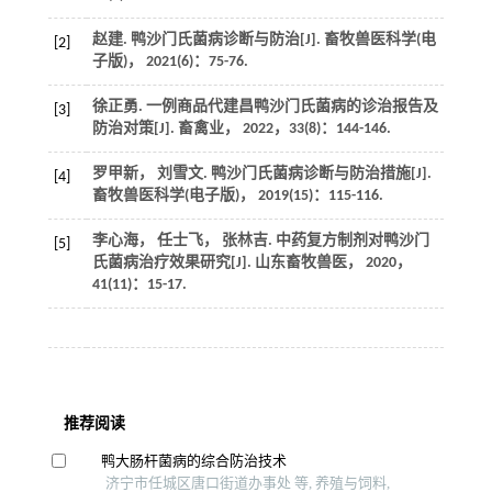
赵建. 鸭沙门氏菌病诊断与防治[J].
畜牧兽医科学(电
[2]
子版)
，
2021
(6)：75-76.
徐正勇. 一例商品代建昌鸭沙门氏菌病的诊治报告及
[3]
防治对策[J].
畜禽业
，
2022
，
33
(8)：144-146.
罗甲新， 刘雪文. 鸭沙门氏菌病诊断与防治措施[J].
[4]
畜牧兽医科学(电子版)
，
2019
(15)：115-116.
李心海， 任士飞， 张林吉. 中药复方制剂对鸭沙门
[5]
氏菌病治疗效果研究[J].
山东畜牧兽医
，
2020
，
41
(11)：15-17.