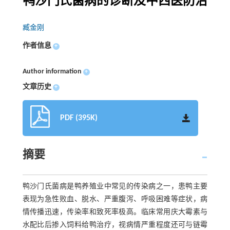
鸭沙门氏菌病的诊断及中西医防治
臧金刚
作者信息
+
Author information
+
文章历史
+
PDF (395K)
摘要
鸭沙门氏菌病是鸭养殖业中常见的传染病之一，患鸭主要
表现为急性败血、脱水、严重腹泻、呼吸困难等症状，病
情传播迅速，传染率和致死率极高。临床常用庆大霉素与
水配比后掺入饲料给鸭治疗，视病情严重程度还可与链霉