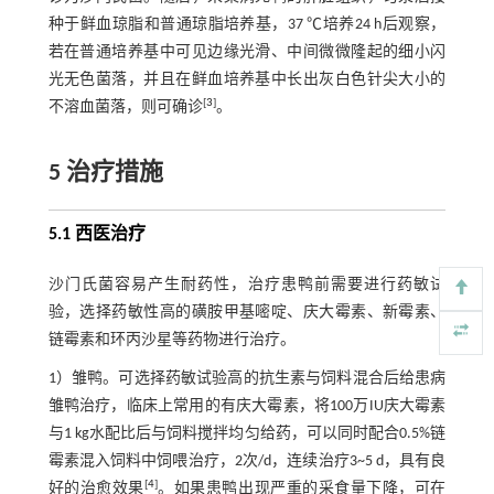
种于鲜血琼脂和普通琼脂培养基，37 ℃培养24 h后观察，
若在普通培养基中可见边缘光滑、中间微微隆起的细小闪
光无色菌落，并且在鲜血培养基中长出灰白色针尖大小的
[
3
]
不溶血菌落，则可确诊
。
5 治疗措施
5.1 西医治疗
沙门氏菌容易产生耐药性，治疗患鸭前需要进行药敏试
验，选择药敏性高的磺胺甲基嘧啶、庆大霉素、新霉素、
链霉素和环丙沙星等药物进行治疗。
1）雏鸭。可选择药敏试验高的抗生素与饲料混合后给患病
雏鸭治疗，临床上常用的有庆大霉素，将100万IU庆大霉素
与1 kg水配比后与饲料搅拌均匀给药，可以同时配合0.5%链
霉素混入饲料中饲喂治疗，2次/d，连续治疗3~5 d，具有良
[
4
]
好的治愈效果
。如果患鸭出现严重的采食量下降，可在