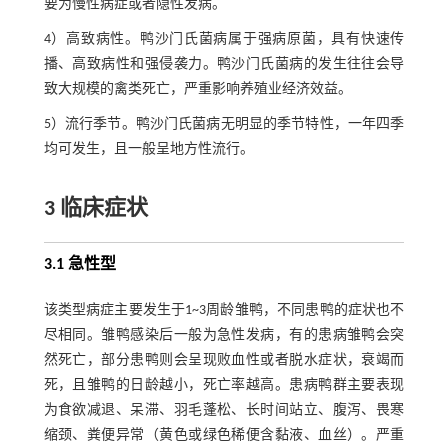
要为慢性病症或者隐性发病。
4）高致病性。鸭沙门氏菌病属于强病原菌，具有快速传
播、高致病性和强侵袭力。鸭沙门氏菌病的发生往往会导
致大规模的禽类死亡，严重影响养殖业经济效益。
5）流行季节。鸭沙门氏菌病无明显的季节特性，一年四季
均可发生，且一般呈地方性流行。
3 临床症状
3.1 急性型
该类型病症主要发生于1~3周龄雏鸭，不同患鸭的症状也不
尽相同。雏鸭感染后一般为急性发病，有的患病雏鸭会突
然死亡，部分患鸭则会呈现败血性或者脱水症状，衰竭而
死，且雏鸭的日龄越小，死亡率越高。患病鸭群主要表现
为食欲减退、呆滞、羽毛蓬松、长时间站立、腹泻、畏寒
缩颈、粪便异常（黄色或绿色稀便含黏液、血丝）。严重