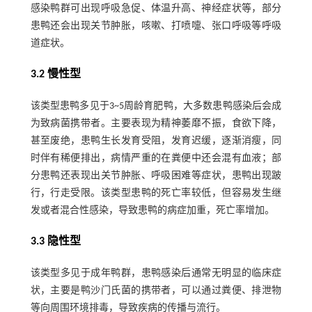
感染鸭群可出现呼吸急促、体温升高、神经症状等，部分
患鸭还会出现关节肿胀，咳嗽、打喷嚏、张口呼吸等呼吸
道症状。
3.2 慢性型
该类型患鸭多见于3~5周龄育肥鸭，大多数患鸭感染后会成
为致病菌携带者。主要表现为精神萎靡不振，食欲下降，
甚至废绝，患鸭生长发育受阻，发育迟缓，逐渐消瘦，同
时伴有稀便排出，病情严重的在粪便中还会混有血液；部
分患鸭还表现出关节肿胀、呼吸困难等症状，患鸭出现跛
行，行走受限。该类型患鸭的死亡率较低，但容易发生继
发或者混合性感染，导致患鸭的病症加重，死亡率增加。
3.3 隐性型
该类型多见于成年鸭群，患鸭感染后通常无明显的临床症
状，主要是鸭沙门氏菌的携带者，可以通过粪便、排泄物
等向周围环境排毒，导致疾病的传播与流行。