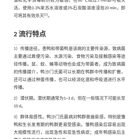
温和化学消毒制剂较为敏感，在60 ℃经过5 min即可被灭
活，使用0.3%来苏水溶液或3%石炭酸溶液浸泡20 min，即
[
1
]
可将其有效杀灭
。
2 流行特点
1）传播途径。患鸭和带菌鸭是该病的主要传染源，致病菌
主要通过粪便污染、水源污染、食物污染及接触感染等途
径传播。鼠、蚊、蝇等动物也会成为带菌者，成为致病菌
的传播媒介，鸭沙门氏菌可以长期在鸭群中传播和扩散，
还可以通过种蛋传播，也可以经消化道和呼吸道进行水平
传播。
2）潜伏期。潜伏期通常为1~3 d，但在一些情况下可能长至
10 d。
3）群体易感性。鸭沙门氏菌病对鸭群普遍易感，特别是雏
鸭和生长发育期的鸭群更易受感染。雏鸭感染后容易出现
大规模性流行，出现急性和亚急性病症；成年鸭感染后主