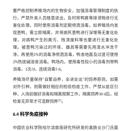
要严格控制养殖场内的生物安全，加强消毒管理制度的执
行，严禁外来人员随意进出，及时将鸭粪等排泄物进行无
害化处理，同时使用消毒剂定期喷洒消毒。如养殖场内发
现患鸭，需立即隔离，并将病死患鸭进行深埋等无害化处
理，对病鸭产生的粪污、残渣废料等也要进行无害化处
理。被患鸭污染过的环境、器具等需要先用清水冲洗干
净，再使用1%的消毒净喷洒消毒，鸭舍地面及过道可使用
2%热烧碱溶液消毒。鸭场内，使用毒性较小的消毒剂带鸭
消毒，1次/d，连续消毒5 d。
养殖场尽量保持“自繁自养，全进全出”的饲养原则，如需
对外引种，则需做好相应的检验检疫工作，严禁从疫区引
种，入场前做好消毒和隔离观察工作，隔离饲养30 d后，经
[
1
]
检查无异常才可混群饲养
。
6.4 科学免疫接种
中国农业科学院哈尔滨兽医研究所研发的禽肠炎沙门氏菌