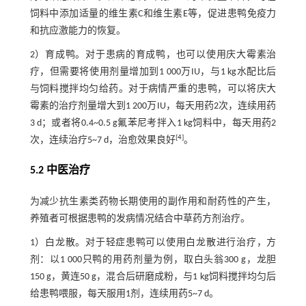
饲料中添加适量的维生素C和维生素E等，促进患鸭免疫力
和抗应激能力的恢复。
2）育成鸭。对于患病的育成鸭，也可以使用庆大霉素治
疗，但需要将使用剂量增加到1 000万IU，与1 kg水配比后
与饲料搅拌均匀给药。对于病情严重的患鸭，可以将庆大
霉素的治疗剂量增大到1 200万IU，每天用药2次，连续用药
3 d；或者将0.4~0.5 g氟苯尼考拌入1 kg饲料中，每天用药2
[
4
]
次，连续治疗5~7 d，治愈效果良好
。
5.2 中医治疗
为减少抗生素类药物长期使用的副作用和耐药性的产生，
养殖者可根据患鸭的发病情况结合中草药方剂治疗。
1）白龙散。对于轻症患鸭可以使用白龙散进行治疗，方
剂：以1 000只鸭的用药剂量为例，取白头翁300 g，龙胆
150 g，黄连50 g，混合后研磨成粉，与1 kg饲料搅拌均匀后
给患鸭喂服，每天服用1剂，连续用药5~7 d。