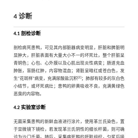
4 诊断
4.1 剖检诊断
剖检病死患鸭，可见其内部脏器病变明显，肝脏和脾脏明
显肿大，肝脏表面有大量大小不一的坏死灶，整个肝脏呈
青铜色；心包、心外膜以及心肌出现炎性病变；肠道充血
肿胀，盲肠红肿，内容物混血；肾脏呈暗红或苍白色，发
[
2
]
生“花斑样”病变，充满尿酸盐沉积
；肺部有较多的灰白色
小结节，或坏死病灶；患鸭的卵黄吸收不良，充满黄绿色
恶臭的内容物。
4.2 实验室诊断
无菌采集患鸭的新鲜血液进行涂片，使用革兰氏染色，置
于显微镜下镜检，若发现革兰氏阴性的细长杆菌，则可确
诊为沙门氏菌。随后，采集病死鸭的肝脏组织，匀浆后接