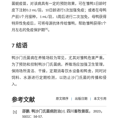
菌蜕疫苗，对该病具有一定的预防效果，可在雏鸭1日龄时
皮下注射0.2 mL/羽，10日龄进行1次加强免疫；或者在母鸭
产前1个月接种，1 mL/羽，1周后进行二次加免，母鸭获得
特异性免疫后，可将母源抗体传给雏鸭，帮助雏鸭获得1个
[
4
]
月左右的免疫保护期
。
7 结语
鸭沙门氏菌病在养殖场较为常见，尤其对雏鸭危害严重。
为了预防和控制鸭沙门氏菌病，养殖场应加强卫生管理，
保持场所清洁、干燥，定期消毒饮水设备和鸭舍，同时对
饲料、水源进行定期检测，以防止沙门氏菌的传播和侵
入。
参考文献
原文顺序
|
出版日期
|
本文引用
邵鹏. 鸭沙门氏菌病防治[J].
四川畜牧兽医
，
2023
，
[1]
50
(1)：56-57.