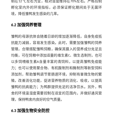
制在12 ℃左右为宜，相对湿度维持在70%左右。严格控制
孵化室内外的环境指标，必须保证孵化期间处于无菌环
境，降低雏鸭发生感染的几率。
6.2 加强饲养管理
雏鸭的母源抗体会随着日龄的增加逐渐降低，自身免疫抵
抗能力减弱，容易发生感染。此时，需要加强雏鸭的饲养
管理，合理搭配雏鸭饲粮，确保其摄入的营养成分充足且
均衡，可在饲粮中添加适量的维生素C、微生态制剂，也可
以多饲喂维生素A含量丰富的青饲料，以提高雏鸭免疫能
力；也可以使用聚合物、有机酸制剂和酶制剂等新型饲料
添加剂，帮助雏鸭调节胃肠道环境，抑制有害微生物的繁
殖，改善消化功能，促进营养物质的消化、吸收，以提高
雏鸭的抗病能力；为鸭群提供充足的洁净饮水。另外，鸭
舍的环境温湿度需要控制在适宜的范围内，并做好通风管
理，保持鸭舍内良好的空气质量。
6.3 加强生物安全防控