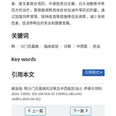
素、维生素联合用药。中兽医用白龙散、白头翁散等中草
药方剂治疗，需根据病鸭具体症状加减中草药的剂量。通
过加强饲养管理、接种疫苗等措施降低发病率，减少发病
危害，促进养鸭业的安全和健康发展。
关键词
鸭
/
沙门氏菌病
/
临床症状
/
诊断
/
中西医
/
防治
Key words
引用格式 ▾
引用本文
臧金刚. 鸭沙门氏菌病的诊断及中西医防治[J].
养殖与饲料
,
2024, 23(04): 102-104 DOI:10.13300/j.cnki.cn42-
1648/s.2024.04.022
上一篇
下一篇