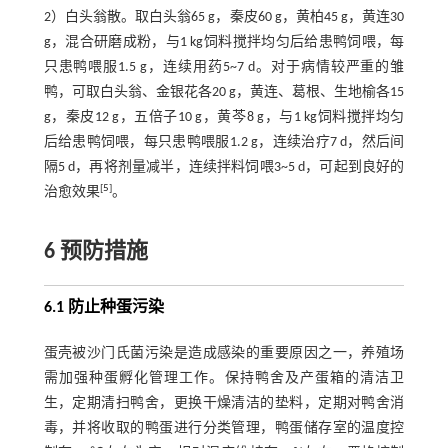
2）白头翁散。取白头翁65 g，秦皮60 g，黄柏45 g，黄连30
g，混合研磨成粉，与1 kg饲料搅拌均匀后给患鸭饲喂，每
只患鸭喂服1.5 g，连续用药5~7 d。对于病情较严重的雏
鸭，可取白头翁、金银花各20 g，黄连、葛根、生地榆各15
g，秦皮12 g，五倍子10 g，黄芩8 g，与1 kg饲料搅拌均匀
后给患鸭饲喂，每只患鸭喂服1.2 g，连续治疗7 d，然后间
隔5 d，再将剂量减半，连续拌料饲喂3~5 d，可起到良好的
[
5
]
治愈效果
。
6 预防措施
6.1 防止种蛋污染
蛋壳被沙门氏菌污染是造成感染的重要原因之一，养殖场
需加强种蛋孵化管理工作。保持鸭舍及产蛋箱的清洁卫
生，定期清扫鸭舍，更换干燥清洁的垫料，定期对鸭舍消
毒，并将收取的鸭蛋进行分类管理，鸭蛋储存室的温度控