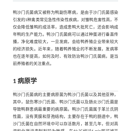
鸭沙门氏菌病又被称为鸭副伤寒病，是由于沙门氏菌感染
引发的1种禽类常见急性传染性疾病，对雏鸭危害性高，不
仅会降低雏鸭的成活率，造成患鸭大批死亡，还会影响成
年鸭的生产能力。鸭沙门氏菌病可以通过种蛋进行垂直传
播，净化难度较大，一旦发病，会给鸭养殖企业带来较大
的经济损失。近年来，随着鸭养殖业的不断发展，发病率
也在逐年提高，如何及时、有效防治鸭沙门氏菌病，是当
前养殖者的关注重点。
1 病原学
鸭沙门氏菌病的主要病原菌为鸭沙门氏菌以及其他亚种，
其中，鼠伤寒沙门氏菌、鸭沙门氏菌以及肠炎沙门氏菌是
导致鸭群患病最重要的病原菌。鸭沙门氏菌属于革兰氏阴
性菌，没有荚膜和芽孢结构，主要存在于鸭的肠道中，鸭
沙门氏菌在自然环境中可以存活数月，甚至几年，但对高