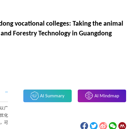
ng vocational colleges: Taking the animal
l and Forestry Technology in Guangdong
AI Summary
AI Mindmap
以广
优化
，可