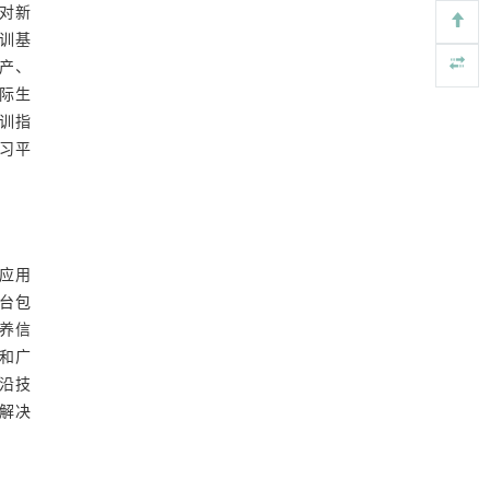
用于背面供电网络的纯钌n-TSV加工与极致全干
[5]
对新
法SOI晶圆减薄技术
训基
Engineering
. 2026, Vol.58(3): 1-303
产、
https://doi.org/10.1016/j.eng.2025.10.026
际生
训指
习平
应用
台包
养信
和广
沿技
动解决