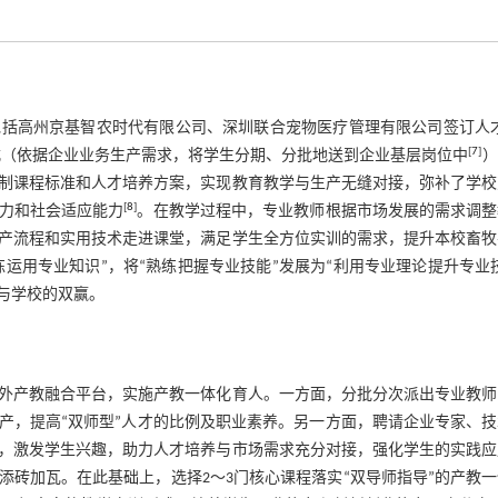
括高州京基智农时代有限公司、深圳联合宠物医疗管理有限公司签订人才
[
7
]
式（依据企业业务生产需求，将学生分期、分批地送到企业基层岗位中
）
制课程标准和人才培养方案，实现教育教学与生产无缝对接，弥补了学校
[
8
]
力和社会适应能力
。在教学过程中，专业教师根据市场发展的需求调整
产流程和实用技术走进课堂，满足学生全方位实训的需求，提升本校畜牧
运用专业知识”，将“熟练把握专业技能”发展为“利用专业理论提升专业
与学校的双赢。
外产教融合平台，实施产教一体化育人。一方面，分批分次派出专业教师
产，提高“双师型”人才的比例及职业素养。另一方面，聘请企业专家、
，激发学生兴趣，助力人才培养与市场需求充分对接，强化学生的实践应
砖加瓦。在此基础上，选择2～3门核心课程落实“双导师指导”的产教