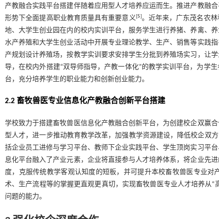
产教融合实践平台搭建伴随着应用型人才培养应运而生。推进产教融合
[
5
]
形势下全面提高职业教育质量具有重要意义
。近年来，广东茂名农林
地、大学生创业园在内的校内实训平台，服务学生进行养猪、养禽、养
水产养殖和大学生创业活动中开展专业理论教学、生产、销售等实践指
产规划设计养殖场，按教学实训要求安排学生分批到养殖场实习，让学
导，在校内外搭建“双导师指导，产教一体化”的教学实训平台，为学
台，充分培养学生的职业能力和创新创业能力。
2.2 畜牧兽医专业信息化产教融合创新平台搭建
学校致力于搭建畜牧兽医信息化产教融合创新平台，为创建校企双赢合
型人才，进一步推动教育教学改革，加强教学资源建设，降低校企双方
括企业员工进修与学习平台、教师下企业实践平台、学生顶岗实习平台
息化平台融入了产业元素，企业将直接参与人才培养体系，将企业先进
度，克服传统教学客观认知度的短板，并可提升本校畜牧兽医专业对
术、生产流程等的掌握更直观更真切，实现畜牧兽医专业人才培养从“高
问题的能力。