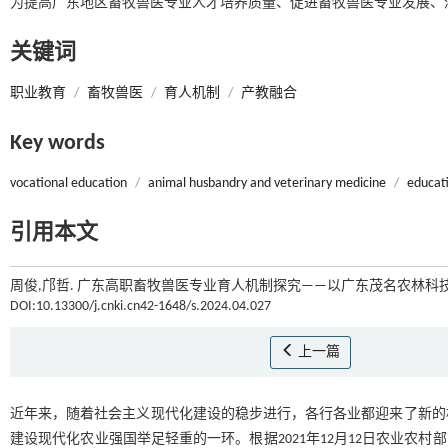
为提高广东地区畜牧兽医专业人才培养质量、促进畜牧兽医专业发展、
关键词
职业教育
/
畜牧兽医
/
育人机制
/
产教融合
Key words
vocational education
/
animal husbandry and veterinary medicine
/
educat
引用本文
周俊,邝哲. 广东高职畜牧兽医专业育人机制探究——以广东茂名农林科技
DOI:10.13300/j.cnki.cn42-1648/s.2024.04.027
上一篇
近年来，随着社会主义现代化建设的稳步进行，各行各业都迎来了新的
建设现代化农业强国举足轻重的一环。根据2021年12月12日农业农村