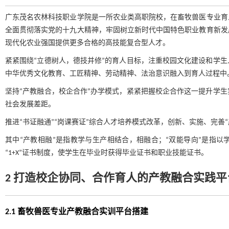
广东茂名农林科技职业学院是一所农业类高职院校，在畜牧兽医专业育
全面贯彻落实党的十九大精神，牢固树立新时代中国特色职业教育新发
现代化农业强国提供更多合格的高技能复合型人才。
紧紧围绕“立德树人，德技并修”的育人目标，注重校园文化建设和学
中华优秀文化教育、工匠精神、劳动精神、法治意识融入到育人过程中
坚持“产教融合，校企合作”办学模式，紧紧把握校企合作这一提升学
社会发展差距。
推进“书证融通”“岗课赛证”综合人才培养模式改革，创新、实施、完善
其中“产教相融”是指教学与生产相结合，相融合；“双能导向”是指以
“1+X”证书制度，使学生在毕业时获得毕业证书和职业技能证书。
2 打造校企协同、合作育人的产教融合实践平
2.1 畜牧兽医专业产教融合实训平台搭建