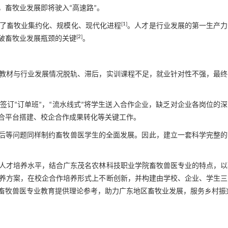
，畜牧业发展即将驶入“高速路”。
[
1
]
了畜牧业集约化、规模化、现代化进程
。人才是行业发展的第一生产力
[
2
]
破畜牧业发展瓶颈的关键
。
教材与行业发展情况脱轨、滞后，实训课程不足，就业针对性不强，最终
订“订单班”，“流水线式”将学生送入合作企业，缺乏对企业各岗位的
合平台搭建、校企合作成果转化等关键工作。
落后等问题同样制约畜牧兽医学生的全面发展。因此，建立一套科学完整的
人才培养水平，结合广东茂名农林科技职业学院畜牧兽医专业的特点，以
养方案，在校企合作培养形式上不断创新，并构建由学校、企业、学生三
畜牧兽医专业教育提供理论参考，助力广东地区畜牧业发展，服务乡村振