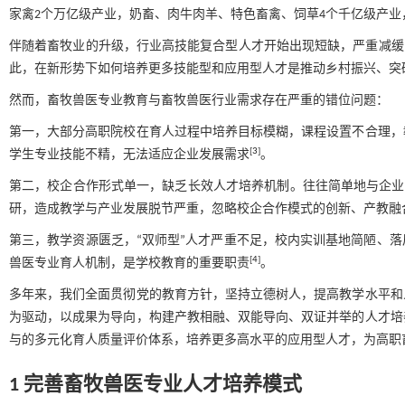
家禽2个万亿级产业，奶畜、肉牛肉羊、特色畜禽、饲草4个千亿级产业
伴随着畜牧业的升级，行业高技能复合型人才开始出现短缺，严重减缓
此，在新形势下如何培养更多技能型和应用型人才是推动乡村振兴、突
然而，畜牧兽医专业教育与畜牧兽医行业需求存在严重的错位问题：
第一，大部分高职院校在育人过程中培养目标模糊，课程设置不合理，
[
3
]
学生专业技能不精，无法适应企业发展需求
。
第二，校企合作形式单一，缺乏长效人才培养机制。往往简单地与企业签
研，造成教学与产业发展脱节严重，忽略校企合作模式的创新、产教融
第三，教学资源匮乏，“双师型”人才严重不足，校内实训基地简陋、
[
4
]
兽医专业育人机制，是学校教育的重要职责
。
多年来，我们全面贯彻党的教育方针，坚持立德树人，提高教学水平和
为驱动，以成果为导向，构建产教相融、双能导向、双证并举的人才培
与的多元化育人质量评价体系，培养更多高水平的应用型人才，为高职
1 完善畜牧兽医专业人才培养模式