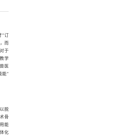
“订
，而
对于
教学
兽医
技能”
以脱
技术骨
用能
一体化