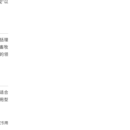
“以
括理
畜牧
的领
适合
用型
文引用