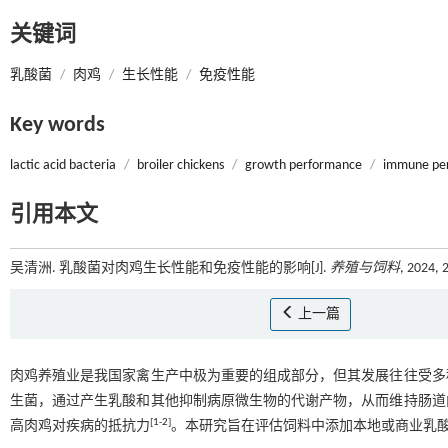
关键词
乳酸菌
/
肉鸡
/
生长性能
/
免疫性能
Key words
lactic acid bacteria
/
broiler chickens
/
growth performance
/
immune pe
引用本文
吴清洲. 乳酸菌对肉鸡生长性能和免疫性能的影响[J].
养殖与饲料
, 2024, 
上一篇
肉鸡养殖业是我国家禽生产中极为重要的组成部分，但其发展往往受多
生菌，通过产生乳酸和其他抑制病原微生物的代谢产物，从而维持肠道
[
1
-
2
]
高肉鸡对疾病的抵抗力
。本研究旨在评估饲料中添加本地或商业乳