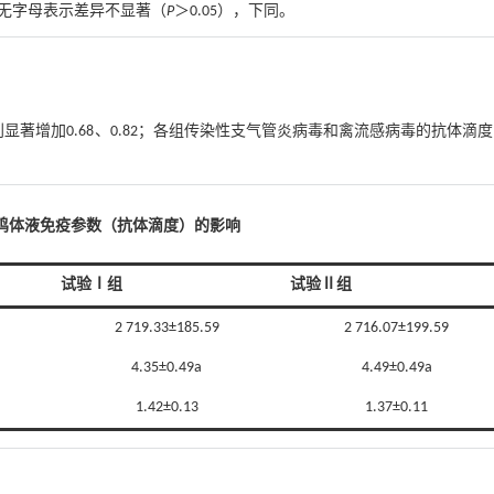
或无字母表示差异不显著（
P
＞0.05），下同。
著增加0.68、0.82；各组传染性支气管炎病毒和禽流感病毒的抗体滴
d肉鸡体液免疫参数（抗体滴度）的影响
试验Ⅰ组
试验Ⅱ组
2 719.33±185.59
2 716.07±199.59
4.35±0.49a
4.49±0.49a
1.42±0.13
1.37±0.11