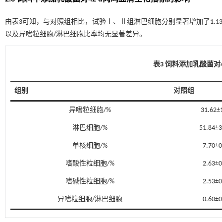
由
表3
可知，与对照组相比，试验Ⅰ、Ⅱ组淋巴细胞分别显著增加了1.1
以及异嗜粒细胞/淋巴细胞比率均无显著差异。
表3 饲料添加乳酸菌对
组别
对照组
异嗜粒细胞/%
31.62±
淋巴细胞/%
51.84±3
单核细胞/%
7.70±0
嗜酸性粒细胞/%
2.63±0
嗜碱性粒细胞/%
2.53±0
异嗜粒细胞/淋巴细胞
0.60±0