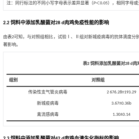
注：
同行标注的不同小写字母表示差异显著（
P
＜0.05），相同字母
2.2 饲料中添加乳酸菌对28 d肉鸡免疫性能的影响
由
表2
可知，与对照组相比，试验Ⅰ、Ⅱ组对新城疫病毒的抗体滴度分别显
著影响。
表2 饲料添加乳酸菌对28 
组别
对照组
传染性支气管炎病毒
2 676.28±193.29
新城疫病毒
3.67±0.36b
禽流感病毒
1.30±0.14
2.3 饲料中添加乳酸菌对42 d肉鸡血清生化指标的影响