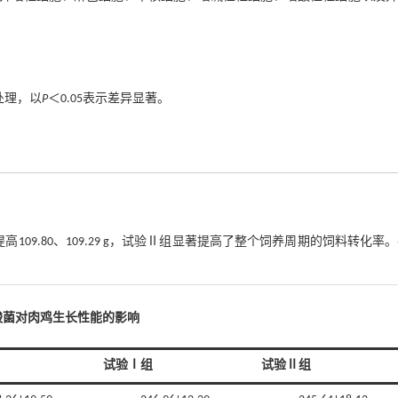
行处理，以
P
＜0.05表示差异显著。
09.80、109.29 g，试验Ⅱ组显著提高了整个饲养周期的饲料转化率
酸菌对肉鸡生长性能的影响
试验Ⅰ组
试验Ⅱ组