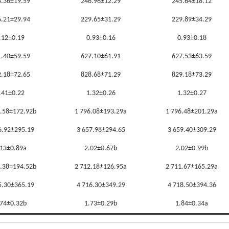
.36±19.59
246.96±12.29
245.64±18.12
.21±29.94
229.65±31.29
229.89±34.29
.12±0.19
0.93±0.16
0.93±0.18
.40±59.59
627.10±61.91
627.53±63.59
.18±72.65
828.68±71.29
829.18±73.29
.41±0.22
1.32±0.26
1.32±0.27
0.58±172.92b
1 796.08±193.29a
1 796.48±201.29a
6.92±295.19
3 657.98±294.65
3 659.40±309.29
.13±0.89a
2.02±0.67b
2.02±0.99b
2.38±194.52b
2 712.18±126.95a
2 711.67±165.29a
5.30±365.19
4 716.30±349.29
4 718.50±394.36
.74±0.32b
1.73±0.29b
1.84±0.34a