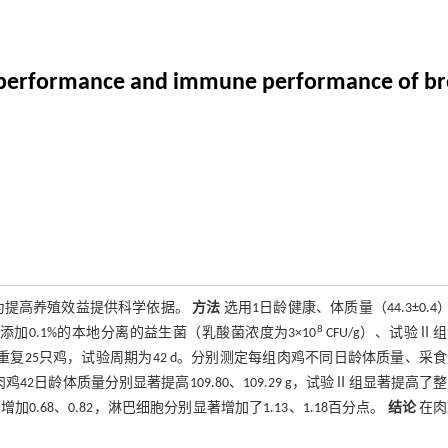
wth performance and immune performance of br
为提高养殖效益提供科学依据。
方法
选用1日龄健康、体质量（44.3±0.4）
8
加0.1%的本地分离的益生菌（乳酸菌浓度为3×10
CFU/g）、试验Ⅱ
个重复25只鸡，试验周期为42 d。分别测定每组肉鸡不同日龄体质量、采
2日龄体质量分别显著提高109.80、109.29 g，试验Ⅱ组显著提高了
68、0.82，淋巴细胞分别显著增加了1.13、1.18百分点。
结论
在肉