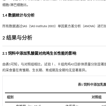
细胞/淋巴细胞比。
1.4 数据统计与分析
所有数据通过SAS（SAS Institute 2003）单因素方差分析（ANOVA）进
2 结果与分析
2.1 饲料中添加乳酸菌对肉鸡生长性能的影响
由
表1
可知，与对照组相比，试验Ⅰ、Ⅱ组肉鸡42日龄体质量分别显著提高1
的采食量在育雏期、生长期、育成期及全期均无显著差异。
表1 饲料中添加乳
组别
对照组