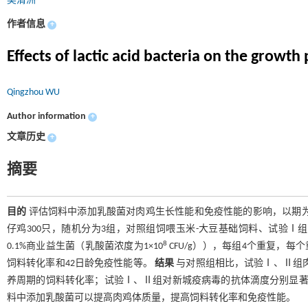
吴清洲
作者信息
+
Effects of lactic acid bacteria on the gro
Qingzhou WU
Author information
+
文章历史
+
摘要
目的
评估饲料中添加乳酸菌对肉鸡生长性能和免疫性能的影响，以期
仔鸡300只，随机分为3组，对照组饲喂玉米-大豆基础饲料、试验Ⅰ组添
8
0.1%商业益生菌（乳酸菌浓度为1×10
CFU/g）），每组4个重复，每
饲料转化率和42日龄免疫性能等。
结果
与对照组相比，试验Ⅰ、Ⅱ组肉鸡4
养周期的饲料转化率；试验Ⅰ、Ⅱ组对新城疫病毒的抗体滴度分别显著增加0.
料中添加乳酸菌可以提高肉鸡体质量，提高饲料转化率和免疫性能。