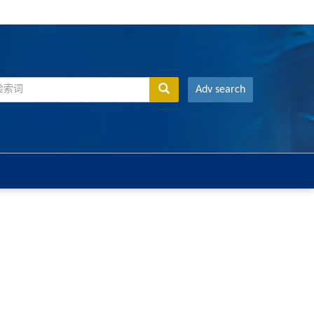
Adv search