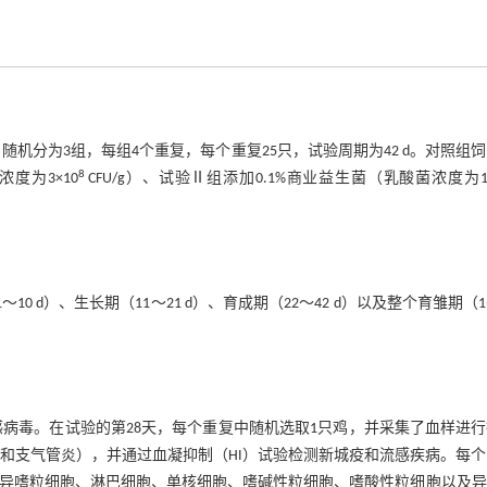
0只，随机分为3组，每组4个重复，每个重复25只，试验周期为42 d。对照组
8
度为3×10
CFU/g）、试验Ⅱ组添加0.1%商业益生菌（乳酸菌浓度为1×
0 d）、生长期（11～21 d）、育成期（22～42 d）以及整个育雏期（1
感病毒。在试验的第28天，每个重复中随机选取1只鸡，并采集了血样进
感和支气管炎），并通过血凝抑制（HI）试验检测新城疫和流感疾病。每
测定异嗜粒细胞、淋巴细胞、单核细胞、嗜碱性粒细胞、嗜酸性粒细胞以及