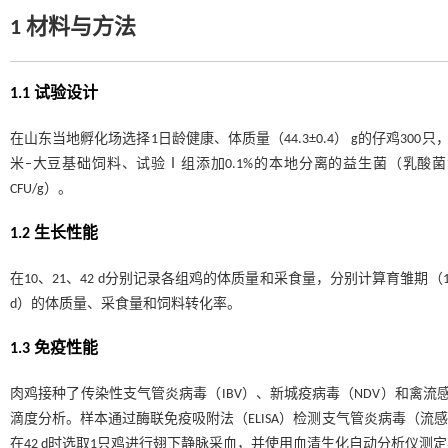
1 材料与方法
1.1 试验设计
在山东当地孵化场选择1日龄健康、体质量（44.3±0.4） g的仔鸡30
米–大豆基础饲料、试验Ⅰ组添加0.1%的本地分离的益生菌（乳酸菌浓
CFU/g）。
1.2 生长性能
在10、21、42 d分别记录各组鸡的体质量和采食量，分别计算育雏期（1～1
d）的体质量、采食量和饲料转化率。
1.3 免疫性能
肉鸡接种了传染性支气管炎病毒（IBV）、新城疫病毒（NDV）和禽流
滴度分析。样本通过酶联免疫吸附法（ELISA）检测支气管炎病毒（流
在42 d时选取1只鸡进行翅下静脉采血，并使用血清生化自动分析仪