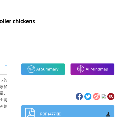
oiler chickens
AI Summary
AI Mindmap
 g的
组添加
食量、
整个饲
鸡饲
PDF (477KB)