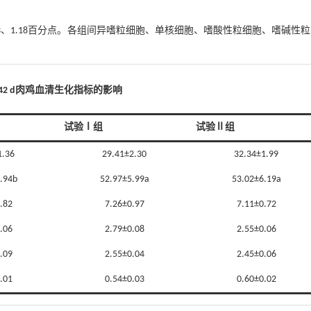
3、1.18百分点。各组间异嗜粒细胞、单核细胞、嗜酸性粒细胞、嗜碱性
42 d肉鸡血清生化指标的影响
试验Ⅰ组
试验Ⅱ组
1.36
29.41±2.30
32.34±1.99
.94b
52.97±5.99a
53.02±6.19a
.82
7.26±0.97
7.11±0.72
.06
2.79±0.08
2.55±0.06
.09
2.55±0.04
2.45±0.06
.01
0.54±0.03
0.60±0.02