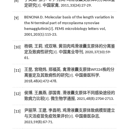
[8]
定研究[J].
中国家禽
,
2011
,
33
(24):27-29.
BENCINA
D
. Molecular basis of the length variation in
[9]
the N-terminal part of mycoplasma synoviae
hemagglutinin[J].
FEMS microbiology letters vol
,
2001
,
203
(1):115-23.
杨铜, 王莉, 戎双琳, 黄羽肉鸡滑液囊支原体的分离鉴
[10]
定及致病性研究[J].
中国禽业导刊
,
2020
,
37
(10):59-
61.
王昆, 宫晓炜, 郑福英, 禽滑液囊支原体WF224株的分
[11]
离鉴定及其致病性的研究[J].
中国兽医科学
,
2018
,
48
(4):472-478.
侯博, 王晨燕, 邵国青, 滑液囊支原体不同感染途径的
[12]
致病力比较[J].
微生物学通报
,
2021
,
48
(8):2704-2713.
尹丽萍, 王建, 李昌明, 鸡滑液囊支原体致病模型建立
[13]
与灭活疫苗免疫效果评价[J].
中国兽医杂志
,
2023
,
59
(8):67-71.