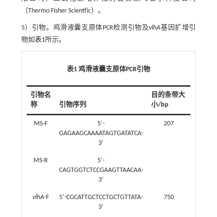
（Thermo Fisher Scientfic）。
5）引物。鸡滑液囊支原体PCR检测引物及
vlhA
基因扩增引
物如
表1
所示。
表1 鸡滑液囊支原体PCR引物
引物名
目的条带大
称
引物序列
小/bp
MS-F
5’-
207
GAGAAGCAAAATAGTGATATCA-
3’
MS-R
5’-
CAGTGGTCTCCGAAGTTAACAA-
3’
vlhA
-F
5’-CGCATTGCTCCTGCTGTTATA-
750
3’