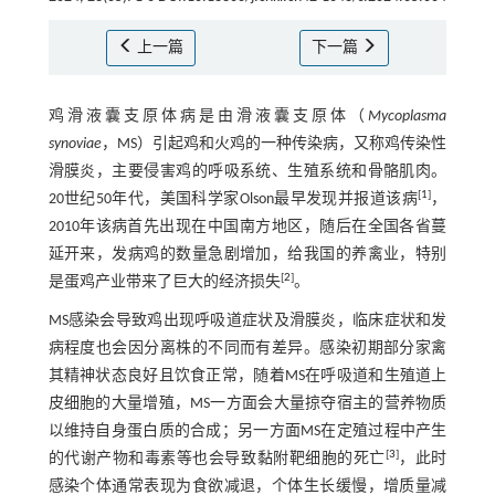
上一篇
下一篇
鸡滑液囊支原体病是由滑液囊支原体（
Mycoplasma
synoviae
，MS）引起鸡和火鸡的一种传染病，又称鸡传染性
滑膜炎，主要侵害鸡的呼吸系统、生殖系统和骨骼肌肉。
[
1
]
20世纪50年代，美国科学家Olson最早发现并报道该病
，
2010年该病首先出现在中国南方地区，随后在全国各省蔓
延开来，发病鸡的数量急剧增加，给我国的养禽业，特别
[
2
]
是蛋鸡产业带来了巨大的经济损失
。
MS感染会导致鸡出现呼吸道症状及滑膜炎，临床症状和发
病程度也会因分离株的不同而有差异。感染初期部分家禽
其精神状态良好且饮食正常，随着MS在呼吸道和生殖道上
皮细胞的大量增殖，MS一方面会大量掠夺宿主的营养物质
以维持自身蛋白质的合成；另一方面MS在定殖过程中产生
[
3
]
的代谢产物和毒素等也会导致黏附靶细胞的死亡
，此时
感染个体通常表现为食欲减退，个体生长缓慢，增质量减