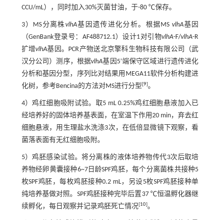
CCU/mL），同时加入30%灭菌甘油，于-80 ℃保存。
3）MS分离株
vlhA
基因遗传进化分析。根据MS
vlhA
基因
（GenBank登录号：AF488712.1）设计1对引物
vlhA
-F/
vlhA
-R
扩增
vlhA
基因。PCR产物送北京擎科生物科技有限公司（武
汉分公司）测序，根据
vlhA
基因5’端保守区域进行遗传进化
分析和基因分型，序列比对结果用MEGA11软件分析构建进
[
9
]
化树，参考Bencina的方法对MS进行分型
。
4）鸡红细胞吸附试验。取5 mL 0.25%鸡红细胞悬液加入已
经培养好的固体培养基表面，在室温下作用20 min，弃去红
细胞悬液，用生理盐水洗涤3次，在低倍显微镜下观察，看
菌落表面有无红细胞吸附。
5）鸡胚感染试验。将分离株的液体培养物传代3次后取培
养物经卵黄囊接种6~7日龄SPF鸡胚，每个分离菌株共接种5
枚SPF鸡胚，每枚鸡胚接种0.2 mL，另设5枚SPF鸡胚接种单
纯培养基做对照。SPF鸡胚接种完毕后置37 ℃恒温孵化器继
[
10
]
续孵化，每日观察并记录鸡胚死亡情况
。