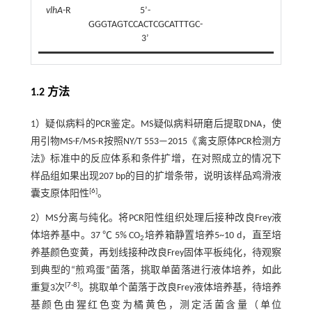
vlhA
-R
5’-
GGGTAGTCCACTCGCATTTGC-
3’
1.2 方法
1）疑似病料的PCR鉴定。MS疑似病料研磨后提取DNA，使
用引物MS-F/MS-R按照NY/T 553—2015《禽支原体PCR检测方
法》标准中的反应体系和条件扩增，在对照成立的情况下
样品组如果出现207 bp的目的扩增条带，说明该样品鸡滑液
[
6
]
囊支原体阳性
。
2）MS分离与纯化。将PCR阳性组织处理后接种改良Frey液
体培养基中。37 ℃ 5% CO
培养箱静置培养5~10 d，直至培
2
养基颜色变黄，再划线接种改良Frey固体平板纯化，待观察
到典型的“煎鸡蛋”菌落，挑取单菌落进行液体培养，如此
[
7
-
8
]
重复3次
。挑取单个菌落于改良Frey液体培养基，待培养
基颜色由猩红色变为橘黄色，测定活菌含量（单位