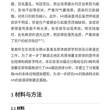
缓，羽毛蓬乱，鸡冠苍白，若出现滑膜炎时还会表现为跛
行，卧地不起等症状，严重时气囊增厚。感染的日龄越
晚，对鸡只的损伤越小。此外，MS感染蛋鸡后虽然呼吸道
症状不明显，但是在产蛋期会引起蛋壳顶端缺损，该症状
使得蛋壳表面不再光滑，有些甚至出现黑斑。照亮钝端
时，会有典型的透光边界，明显降低蛋壳品质，严重损害
[
4
-
5
]
了农户的经济效应
。
笔者所在实验室长期从事禽支原体病原学检测及分离鉴定
工作，为了进一步了解湖北地区鸡滑液囊支原体的遗传进
化规律和病原学特点，本实验室对最近分离纯化的3株鸡滑
液囊支原体菌株进行了
vlhA
基因测序分析，并建立了分离菌
株HB的本体动物感染模型，为进一步研究MS的致病特点和
MS的疫苗研制奠定基础。
1 材料与方法
1.1 材料