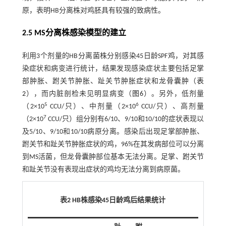
原，表明HB分离株对鸡胚具有较强的致病性。
2.5 MS分离株感染模型的建立
利用3个剂量的HB分离菌株分别感染45日龄SPF鸡，对其感
染症状和病变进行统计，结果发现感染症状主要包括足掌
部肿胀、跗关节肿胀、趾关节肿胀症状和龙骨囊肿（
表
2
），而内脏剖检未见明显病变（
图6
）。另外，低剂量
5
6
（2×10
CCU/只）、中剂量（2×10
CCU/只）、高剂量
7
（2×10
CCU/只）组分别有6/10、9/10和10/10的症状表现以
及5/10、9/10和10/10病原分离。感染后出现足掌部肿胀、
跗关节和趾关节肿胀症状的鸡，96%在其发病部位可以分离
到MS活菌，但龙骨囊肿部位基本无法分离。足掌、跗关节
和趾关节没有表现出症状的鸡均无法分离到病原菌。
表2 HB株感染45日龄鸡后结果统计