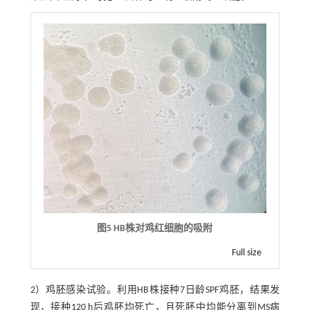
图5 HB株对鸡红细胞的吸附
Full size
2）鸡胚感染试验。利用HB株接种7日龄SPF鸡胚，结果发
现，接种120 h后鸡胚均死亡，且死胚中均能分离到MS病