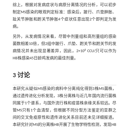
综上，根据对发病症状与病原分离情况的分析，可以初步
制定MS感染的眼观判定标准：感染后，跛行、爪垫肿胀、
趾关节肿胀和跗关节肿胀4个症状任意出现2个即判定为发
病。
另外，从发病情况来看，尽管中剂量组和高剂量组的感染
菌数相差10倍，但2组中跛行、爪垫、跗关节和跗关节的发
6
病情况并未出现显著差异，因此，2×10
CCU/只可以作为
HB株感染45日龄鸡发病的最佳剂量。
3 讨论
本研究从疑似MS感染的病料中分离纯化得到3株MS菌株，
通过遗传进化分析发现，3株分离株与近几年国内流行菌株
同属于1个谱系，与国外流行株和疫苗株亲缘关系较远。尽
管MS只有1个血清型，但根据不同分型方法鉴定的亚群之
间的交叉免疫原性和遗传进化关系目前还未见详细报道。
本研究针对MS的分离株HB开展了生物学特性检测，发现HB