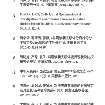
马爽, 郭莉莉, 宋新宇, 鸡滑液囊支原体感染的流行病
[2]
学调查与分析[J].
中国家禽
,
2016
,
38
(23):68-71.
SUN
S K
,
LIN
X
,
CHEN
F
, et al. Epidemiological
[3]
investigation of mycoplasma synoviae in native
chicken breeds in China[J].
BMC veterinary research
,
2017
,
13
(1):1-9.
司朵朵, 郭亚男, 郭磊, 4株滑液囊支原体分离株的分
[4]
子鉴定及
vlhA
基因的序列分析[J].
中国兽医学报
,
2020
,
40
(5):933-938.
周明虎, 严秀, 袁生, 鸡滑液囊支原体流行现状及防控
[5]
研究进展[J].
中国家禽
,
2023
,
45
(2):95-101.
中华人民共和国农业部.
禽支原体PCR检测方法:NY/T
[6]
553—2015
[S]. 北京: 中国标准出版社,
2015
.
陈良珂, 周锦龙, 晏贤发, 鸡滑液囊支原体的分离鉴定
[7]
及其生长与pH值的关系研究[J].
黑龙江畜牧兽医
,
2018
(20):88-91.
丁美娟, 张小飞, 尹秀凤, 鸡滑液囊支原体的分离和鉴