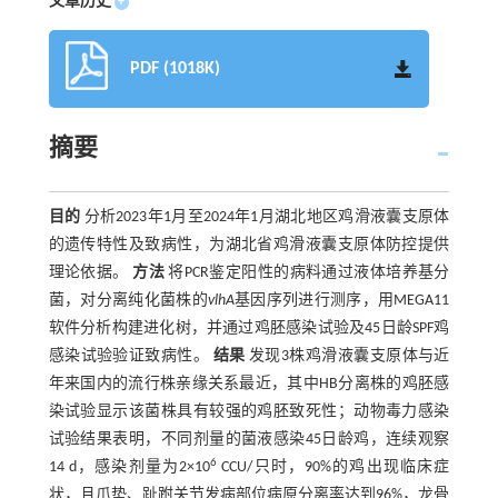
文章历史
+
PDF (1018K)
摘要
目的
分析2023年1月至2024年1月湖北地区鸡滑液囊支原体
的遗传特性及致病性，为湖北省鸡滑液囊支原体防控提供
理论依据。
方法
将PCR鉴定阳性的病料通过液体培养基分
菌，对分离纯化菌株的
vlhA
基因序列进行测序，用MEGA11
软件分析构建进化树，并通过鸡胚感染试验及45日龄SPF鸡
感染试验验证致病性。
结果
发现3株鸡滑液囊支原体与近
年来国内的流行株亲缘关系最近，其中HB分离株的鸡胚感
染试验显示该菌株具有较强的鸡胚致死性；动物毒力感染
试验结果表明，不同剂量的菌液感染45日龄鸡，连续观察
6
14 d，感染剂量为2×10
CCU/只时，90%的鸡出现临床症
状，且爪垫、趾跗关节发病部位病原分离率达到96%，龙骨