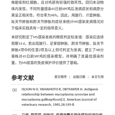
株能吸附红细胞，且对鸡胚有较强的致死性。回归本动物
体内发现，不同剂量感染45日龄SPF鸡后发病症状和病原分
离呈正相关性，符合率为96%。因此，用跛行、爪垫肿胀、
趾关节肿胀和跗关节肿胀的症状来统计MS感染发病情况对
于临床实践具有一定的指导意义。
本研究制定了MS感染发病的眼观判定标准值：感染后连续
观察14 d，若出现跛行、足掌部肿胀、跗关节肿胀、趾关节
肿胀4项中的任意2项及以上则可判定为发病；建立了HB分
离株对45日龄SPF鸡的感染模型，并明确了其最佳感染剂
量，为MS疫苗的免疫保护评价提供了基础。
参考文献
原文顺序
|
出版日期
|
本文引用
OLSON
N O
,
YAMAMOTO
R
,
ORTMAYER
H
. Antigenic
[1]
relationship between mycoplasma synoviae and
mycoplasma gallisepticum[J].
American journal of
veterinary research
,
1965
,
26
:195-8.