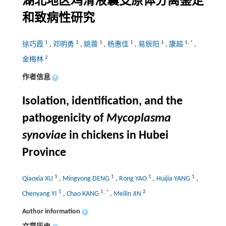
湖北地区鸡滑液囊支原体分离鉴定
和致病性研究
1
1
1
1
1
1
,
*
徐巧霞
,
邓明勇
,
姚蓉
,
杨惠佳
,
易辰阳
,
康超
,
2
金梅林
作者信息
+
Isolation, identification, and the
pathogenicity of
Mycoplasma
synoviae
in chickens in Hubei
Province
1
1
1
1
Qiaoxia XU
,
Mingyong DENG
,
Rong YAO
,
Huijia YANG
,
1
1
,
*
2
Chenyang YI
,
Chao KANG
,
Meilin JIN
Author information
+