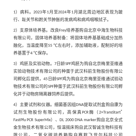
1）病料。2023年1月至2024年1月湖北周边地区表现为跛
行、趾关节和跗关节肿胀的发病鸡和病鸡咽喉拭子。
2）支原体培养基。改良Frey培养基购自北京中海生物科技
有限公司，固体培养基制备：将固体培养基基础成分加热
融化，当温度降至55 ℃左右时，添加辅助液，配制好的培
养基置于4 ℃保存。
3）鸡胚及实验动物。7日龄SPF鸡胚为购自北京梅里亚维通
实验动物技术有限公司的种蛋于武汉科前生物股份有限公
司孵化后提供，45日龄SPF鸡为购自北京梅里亚维通试验动
物技术有限公司的SPF种蛋于武汉科前生物股份有限公司孵
化并于动物房隔离器饲养后提供。
4）主要试剂和仪器。细菌基因组DNA提取试剂盒购自康为
®
试剂生物股份有限公司，高保真PCR酶（2×TransStart
FastPfu PCR SuperMix）、DL 2000 DNA marker购自北京全式
金生物技术有限公司，恒温摇床购自武汉智诚生物科技有
限公司，二氧化碳培养箱购自赛默飞世尔科技公司