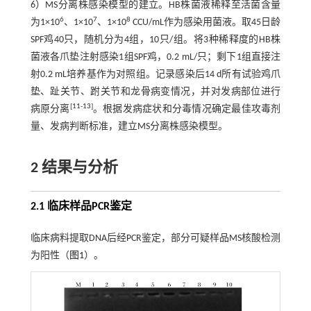
6）MS分离株感染模型的建立。HB株菌液稀释至活菌含量
6
7
8
为1×10
、1×10
、1×10
CCU/mL作为感染用菌液。取45日龄
SPF鸡40只，随机分为4组，10只/组。将3种稀释度的HB株
菌液各爪垫注射感染1组SPF鸡，0.2 mL/只；剩下1组直接注
射0.2 mL培养基作为对照组。记录感染后14 d所有试验鸡爪
垫、趾关节、跗关节和龙骨病变情况，并对发病部位进行
[
11
-
13
]
病原分离
。根据发病症状和分毒情况确定最佳攻毒剂
量、发病判断标准，建立MS分离株感染模型。
2 结果与分析
2.1 临床样品PCR鉴定
临床病料提取DNA后经PCR鉴定，部分可疑样品MS核酸检测
为阳性（
图1
）。