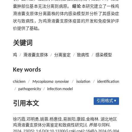
囊肿部位基本无法分离到病原。
结论
本研究建立了一株鸡
滑液囊支原体分离菌株的体内感染模型并分析了其感染症
状与致病性，为鸡滑液囊支原体疫苗的开发和免疫保护评
价提供了基础。
关键词
鸡
/
滑液囊支原体
/
分离鉴定
/
致病性
/
感染模型
Key words
chicken
/
Mycoplasma synoviae
/
isolation
/
identification
/
pathogenicity
/
infection model
引用格式 ▾
引用本文
徐巧霞,邓明勇,姚蓉,杨惠佳,易辰阳,康超,金梅林. 湖北地区
鸡滑液囊支原体分离鉴定和致病性研究[J].
养殖与饲料
,
2024, 23(05): 1-6 DOI:10.13300/j.cnki.cn42-1648/s.2024.05.004