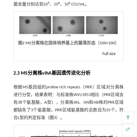
9
8
8
菌含量分别达到10
、10
、10
CCU/mL。
图2 MS分离株在固体培养基上的菌落形态（100×100）
Full size
2.3 MS分离株
vlhA
基因遗传进化分析
根据MS基因组的proline-rich repeats（PRR）区域对分离株
进行分型，结果表明：与标准株WVU1853相比（PRR区域含
有38个氨基酸，A型），分离株AN、HN和HB株的PRR区域
都缺失了3个氨基酸，PRR区域氨基酸的总数目为35个，符
合L型的判定标准（
图3
）。