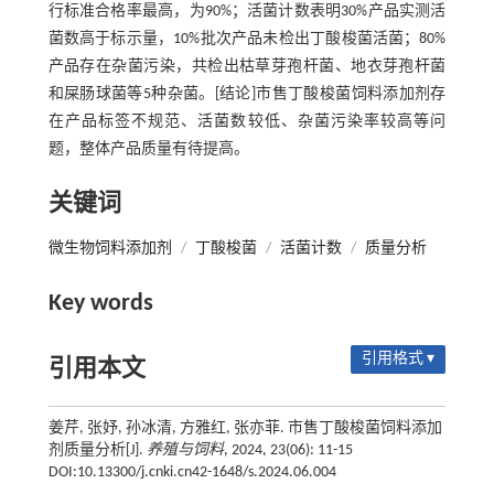
行标准合格率最高，为90%；活菌计数表明30%产品实测活
菌数高于标示量，10%批次产品未检出丁酸梭菌活菌；80%
产品存在杂菌污染，共检出枯草芽孢杆菌、地衣芽孢杆菌
和屎肠球菌等5种杂菌。[结论]市售丁酸梭菌饲料添加剂存
在产品标签不规范、活菌数较低、杂菌污染率较高等问
题，整体产品质量有待提高。
关键词
微生物饲料添加剂
/
丁酸梭菌
/
活菌计数
/
质量分析
Key words
引用格式 ▾
引用本文
姜芹, 张妤, 孙冰清, 方雅红, 张亦菲. 市售丁酸梭菌饲料添加
剂质量分析[J].
养殖与饲料
, 2024, 23(06): 11-15
DOI:10.13300/j.cnki.cn42-1648/s.2024.06.004