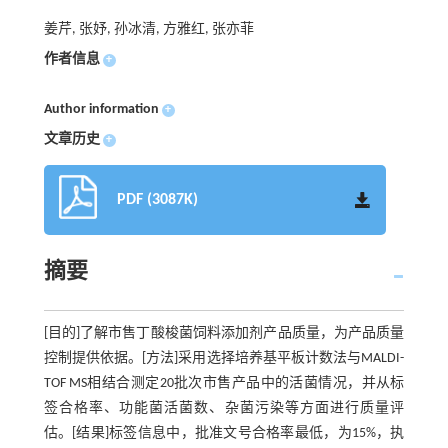
姜芹, 张妤, 孙冰清, 方雅红, 张亦菲
作者信息
+
Author information
+
文章历史
+
PDF (3087K)
摘要
[目的]了解市售丁酸梭菌饲料添加剂产品质量，为产品质量
控制提供依据。[方法]采用选择培养基平板计数法与MALDI-
TOF MS相结合测定20批次市售产品中的活菌情况，并从标
签合格率、功能菌活菌数、杂菌污染等方面进行质量评
估。[结果]标签信息中，批准文号合格率最低，为15%，执