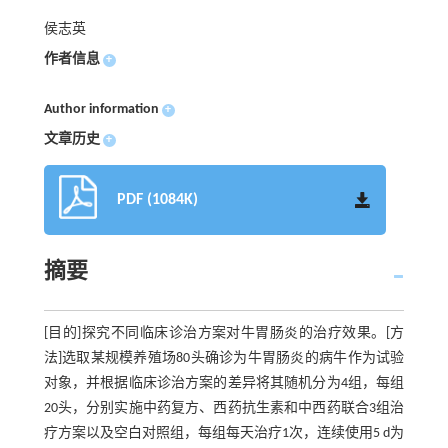
侯志英
作者信息
+
Author information
+
文章历史
+
PDF (1084K)
摘要
[目的]探究不同临床诊治方案对牛胃肠炎的治疗效果。[方
法]选取某规模养殖场80头确诊为牛胃肠炎的病牛作为试验
对象，并根据临床诊治方案的差异将其随机分为4组，每组
20头，分别实施中药复方、西药抗生素和中西药联合3组治
疗方案以及空白对照组，每组每天治疗1次，连续使用5 d为