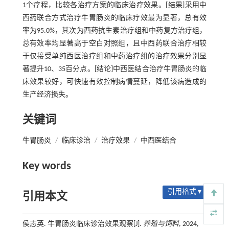
1个疗程，比较各治疗方案的临床治疗效果。[结果]采用中
西药联合方式治疗牛胃肠炎的临床疗效最为显著，总有效
率为95.0%，其次为西药抗生素治疗组和中药复方治疗组，
总有效率均显著高于空白对照组，且中西药联合治疗相较
于仅接受单纯西医治疗组和中药治疗组的治疗效果分别显
著提升10、35百分点。[结论]中西医结合治疗牛胃肠炎的临
床效果较好，可快速有效控制病情蔓延，降低该病造成的
生产经济损失。
关键词
牛胃肠炎
/
临床诊治
/
治疗效果
/
中西医结合
Key words
引用格式 ▾
引用本文
侯志英. 牛胃肠炎临床诊治效果观察[J].
养殖与饲料
, 2024,