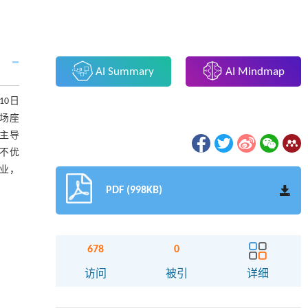
AI Summary
AI Mindmap
10日
现场座
主导
不优
业，
PDF (998KB)
678
0
访问
被引
详细