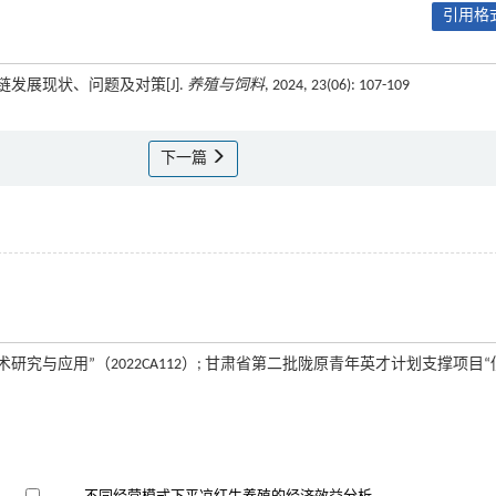
引用格式
业链发展现状、问题及对策[J].
养殖与饲料
, 2024, 23(06): 107-109
下一篇
究与应用”（2022CA112）; 甘肃省第二批陇原青年英才计划支撑项目“