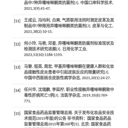
品中7种异噻唑啉酮类抗菌剂[J].
中国口岸科学技术
,
2021
,
3
(9):41-47.
王成云, 冯均利, 白爽, 气质联用法同时测定皮革及其
[11]
制品中7种限用异噻唑啉酮类抗菌剂[J].
皮革与化工
,
2021
,
38
(2):10-15.
何小玲, 马艳, 邓星, 异噻唑啉酮类防腐剂标准现状及
[12]
检测技术研究进展[J].
日用化学工业
,
2023
,
53
(10):1186-1193.
马黎, 程英, 周宏, 甲基异噻唑啉酮在健康人群和化妆
[13]
品接触性皮炎患者中引起皮肤反应的限量研究[J].
中国中西医结合皮肤性病学杂志
,
2021
,
20
(1):24-27.
任兴华, 沈瑞鹏, 李延柠, 职业性接触异噻唑啉酮致中
[14]
毒性肝病死亡1例[J].
法医学杂志
,
2019
,
35
(6):769-
771.
国家食品药品监督管理总局.
关于发布化妆品安全技
[15]
术规范(2015年版)的公告 非书资料：国家食品药品
监督管理总局2015年第268号
[S]. 北京: 国家食品药