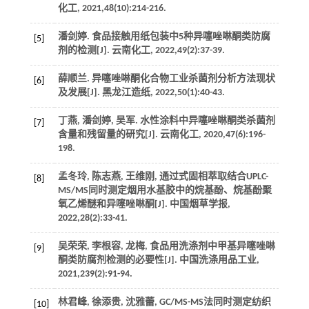
化工
,
2021
,
48
(10):214-216.
潘剑婷. 食品接触用纸包装中5种异噻唑啉酮类防腐
[5]
剂的检测[J].
云南化工
,
2022
,
49
(2):37-39.
薛顺兰. 异噻唑啉酮化合物工业杀菌剂分析方法现状
[6]
及发展[J].
黑龙江造纸
,
2022
,
50
(1):40-43.
丁燕, 潘剑婷, 吴军. 水性涂料中异噻唑啉酮类杀菌剂
[7]
含量和残留量的研究[J].
云南化工
,
2020
,
47
(6):196-
198.
孟冬玲, 陈志燕, 王维刚, 通过式固相萃取结合UPLC-
[8]
MS/MS同时测定烟用水基胶中的烷基酚、烷基酚聚
氧乙烯醚和异噻唑啉酮[J].
中国烟草学报
,
2022
,
28
(2):33-41.
吴荣荣, 李根容, 龙梅, 食品用洗涤剂中甲基异噻唑啉
[9]
酮类防腐剂检测的必要性[J].
中国洗涤用品工业
,
2021
,
239
(2):91-94.
林君峰, 徐添贵, 沈雅蕾, GC/MS-MS法同时测定纺织
[10]