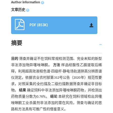
Author information
+
文章历史
+
PDF (853K)
摘要
目的
筛查并确证不在饲料常规检测范围、完全未知的新型
非法添加物异噻唑啉酮。
方法
样品经酸性乙腈提取后稀
释，利用超高效液相色谱-四级杆-静电场轨道阱高分辨质谱
仪测定。依据农业农村部第312号公告（2020年）规范性要
求，对照采集的全扫描及二级扫描数据筛查并确证非目标
物。
结果
确证饲料中非法添加异噻唑啉酮药物，并检测出
药物质量分数为0.76%。
结论
本研究在饲料领域检出异噻
唑啉酮工业杀菌剂非法添加的潜在风险，筛查与确证的思
路和方法具有可推广性的借鉴意义。