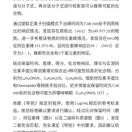
成与分子式，再对该分子式进行检索就可以推断可能的化
合物。
通过提取正离子扫描模式下出峰时间为7.06 min处不同质核
比的响应情况，发现存在质核比（
m
/
z
）为149.977 25的物
质。进一步考察该物质的同位素峰情况，发现存在M+2特
征同位素峰151.973 98，且同位素峰响应比M∶（M+2）近
乎为3∶1，推断符合含有1个氯元素的特征。
结合保留时间、氮律、得分、化合物响应、理论与实测同
位素丰度比等因素理论拟合出3种可能性较高的化合物，分
别为C
H
ClNOS、C
H
N
ClS、C
H
NClS。借助同位素丰度比
4
4
3
4
3
5
8
和Chemspider等网络手段对比，初步筛查出保留时间为7.06
min处的化合物可能为异噻唑啉酮（C
H
ClNOS, CIT）。
4
4
依据《导则》规定的程序，使用1 μg/mL相应的参考标准
品，按目标物确认要求进行确认。经过比对保留时间（
图
1
）、同位素峰（
图2
）以及二级碎片质谱图（
图3
），发现
二者完全匹配，完全满足《导则》中的要求，因此确认检