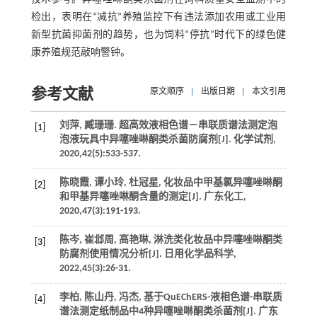
检出，表明在“减抗”养殖监控下有违法添加农用或工业用
新型抗菌抑菌剂的趋势，也为饲料“停抗”时代下的绿色健
康养殖规范敲响警钟。
参考文献
原文顺序
|
出版日期
|
本文引用
刘萍, 臧珊珊. 超高效液相色谱－串联质谱法测定泡
[1]
泡液玩具中异噻唑啉酮类杀菌防腐剂[J].
化学试剂
,
2020
,
42
(5):533-537.
陈晓霞, 谭小玲, 杜冠星, 化妆品中甲基氯异噻唑啉酮
[2]
和甲基异噻唑啉酮含量的测定[J].
广东化工
,
2020
,
47
(3):191-193.
陈岑, 崔邶周, 高艳琳, 淋洗类化妆品中异噻唑啉酮类
[3]
防腐剂使用情况分析[J].
日用化学品科学
,
2022
,
45
(3):26-31.
李柏, 陈山丹, 冯杰, 基于QuEChERS-液相色谱-串联质
[4]
谱法测定纸制品中4种异噻唑啉酮类杀菌剂[J].
广东