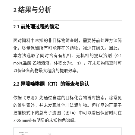
2 结果与分析
2.1 前处理过程的确定
面对饲料中未知的非目标物筛查时，需要将前处理方法简
化，尽量保留所有可能存在的药物，减少其损失。因此，
本方法选取了同时含有有机相、无机相的提取溶剂（0.1
mol/L盐酸-乙腈溶液，体积比为1∶1），在未知物筛查时可
以保证各药物最大程度的提取效率。
2.2 异噻唑啉酮（CIT）的筛查与确认
依据《导则》先通过自建的目标化合物谱库搜索，除常见
的维生素外，并未发现其他非法添加物。但样品的正离子
扫描模式下的总离子流图（
图1A
）中可以看出保留时间在
7.06 min处有明显的未知物色谱峰。