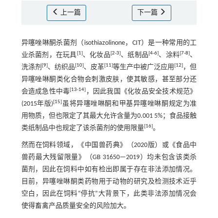
上一篇
下一篇
异噻唑啉酮杀菌剂（isothiazolinone，CIT）是一种常用的工
[
1
]
[
2
-
3
]
[
4
-
6
]
[
7
-
8
]
业杀菌剂，在玩具
、化妆品
、纸制品
、涂料
、
[
9
]
[
10
]
[
11
]
[
12
]
洗涤剂
、纺织品
、皮革
等生产中被广泛应用
，但
异噻唑啉酮类化合物会刺激皮肤，使其敏感，甚至部分还
[
13
-
14
]
会造成急性中毒
，因此我国《化妆品安全技术规范》
[
15
]
(2015年版)
虽将异噻唑啉酮和甲基异噻唑啉酮规定为准
用物质，但也限定了其最大允许含量为0.001 5%；食品接触
[
16
]
类纸制品中也规定了该杀菌剂的使用限量
。
然而在饲料领域，《中国兽药典》（2020版）或《食品中
兽药最大残留限量》（GB 31650—2019）均未包含该类杀
菌剂，因此在饲料中如有检出即属于存在非法添加情况。
目前，异噻唑啉酮类药物用于动物的研究及检测技术近乎
空白，因此在饲料“停抗”大背景下，此类非法添加情况会
使得畜禽产品质量安全的风险加大。