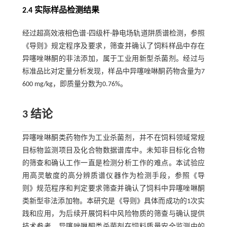
2.4 实际样品检测结果
经过超高效液相色谱-四级杆-静电场轨道阱质谱检测，参照
《导则》规定程序及要求，筛查并确认了饲料样品中存在
异噻唑啉酮的非法添加，属于工业用新型杀菌剂。经过与
标准品比对定量分析发现，样品中异噻唑啉酮药物含量为7
600 mg/kg，即质量分数为0.76%。
3 结论
异噻唑啉酮类药物作为工业杀菌剂，并不在饲料领域常规
目标物监测项目及化合物数据谱库中。未知非目标化合物
的筛查和确认工作一直是检测分析工作的难点。本试验应
用高灵敏度的高分辨质谱仪器作为检测手段，参照《导
则》规范程序和判定要求筛查并确认了饲料中异噻唑啉酮
类新型非法添加物。本研究是《导则》具体而成功的1次实
践和应用，为后续开展饲料中风险物质的筛查与确认提供
技术参考。异噻唑啉酮类杀菌剂在饲料质量安全监测中的