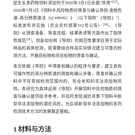
[
17
]
促生长类药物饲料添加剂于2020年1月1日全面“停用”
，
2020年7月3日《饲料中风险物质的筛查与确认导则 液相色
谱–高分辨质谱法（LC-HRMS）》（以下简称“《导则》”）
[
18
]
标准发布并实施（农业农村部第312号公告）
。《导
则》从筛查准备、筛查流程、结果表述等方面作出了指导
[
19
]
性规范
。但是如何将《导则》的规范性要求应用于实际
样品的具体检测，就需要结合样品实际情况建立可靠的检
测方法，开展目标物和非目标物的筛查与确证。
本文依据《导则》中筛查和确认的程序与要求，建立具有
可操作性的高分辨质谱的筛查和确认步骤，筛查并确认饲
料中不在常规检测范围内的、完全未知的非法添加物风
险。本研究为具体运用《导则》开展饲料中风险物质的筛
查与确认提供技术参考，并及时发现减抗背景下饲料中新
型非法添加物的潜在风险，为后续新型非法添加物的系列
检测技术方法的发展奠定基础。
1 材料与方法