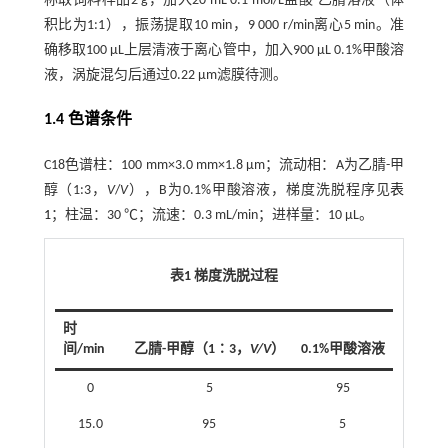
称取饲料样品2 g，加入20 mL 0.1 mol/L盐酸-乙腈溶液（体
积比为1:1），振荡提取10 min，9 000 r/min离心5 min。准
确移取100 μL上层清液于离心管中，加入900 μL 0.1%甲酸溶
液，涡旋混匀后通过0.22 μm滤膜待测。
1.4 色谱条件
C18色谱柱：100 mm×3.0 mm×1.8 μm；流动相：A为乙腈-甲
醇（1:3，
V
/
V
），B为0.1%甲酸溶液，梯度洗脱程序见
表
1
；柱温：30 ℃；流速：0.3 mL/min；进样量：10 μL。
表1 梯度洗脱过程
时
间/min
乙腈-甲醇（1∶3，
V/V
）
0.1%甲酸溶液
0
5
95
15.0
95
5