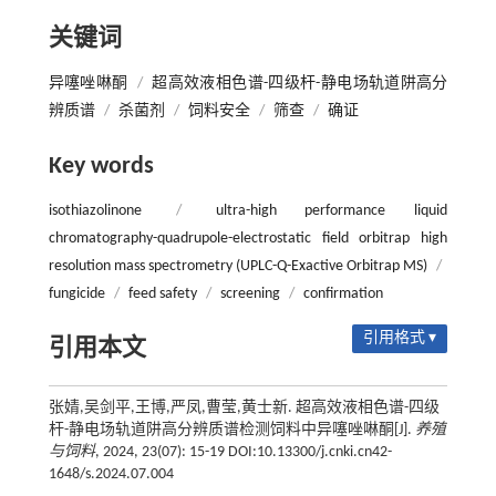
关键词
异噻唑啉酮
/
超高效液相色谱-四级杆-静电场轨道阱高分
辨质谱
/
杀菌剂
/
饲料安全
/
筛查
/
确证
Key words
isothiazolinone
/
ultra-high performance liquid
chromatography-quadrupole-electrostatic field orbitrap high
resolution mass spectrometry (UPLC-Q-Exactive Orbitrap MS)
/
fungicide
/
feed safety
/
screening
/
confirmation
引用格式 ▾
引用本文
张婧,吴剑平,王博,严凤,曹莹,黄士新. 超高效液相色谱-四级
杆-静电场轨道阱高分辨质谱检测饲料中异噻唑啉酮[J].
养殖
与饲料
, 2024, 23(07): 15-19 DOI:10.13300/j.cnki.cn42-
1648/s.2024.07.004