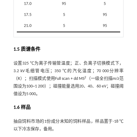
17.0
95
5
17.5
5
95
21.0
5
95
1.5 质谱条件
设置325 ℃为离子传输管温度；正、负离子切换模式下，
3.2 kV毛细管电压；350 ℃的汽化温度；70 000分辨率
2
（R）；扫描模式使用Full scan + dd MS
（一级全扫描
m
/
z
范
围设为100~1 200）；碰撞能量选用20、40、60 eV；碰撞阈
值设为5 000。
1.6 样品
抽自饲料市场的1份成分未知的饲料样品，样品置于-18 ℃
以下冷冻保存，备用。