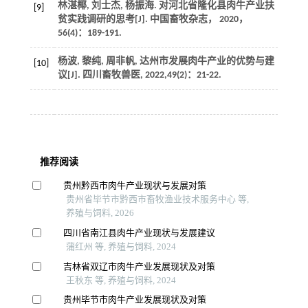
林湛椰, 刘士杰, 杨振海. 对河北省隆化县肉牛产业扶
[9]
贫实践调研的思考[J].
中国畜牧杂志
，
2020
，
56
(4)：189-191.
杨波, 黎纯, 周非帆, 达州市发展肉牛产业的优势与建
[10]
议[J].
四川畜牧兽医
,
2022
,
49
(2)：21-22.