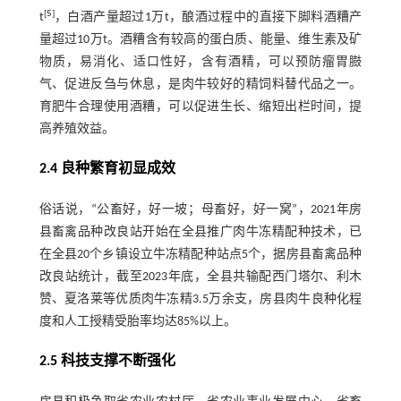
[
5
]
t
，白酒产量超过1万t，酿酒过程中的直接下脚料酒糟产
量超过10万t。酒糟含有较高的蛋白质、能量、维生素及矿
物质，易消化、适口性好，含有酒精，可以预防瘤胃臌
气、促进反刍与休息，是肉牛较好的精饲料替代品之一。
育肥牛合理使用酒糟，可以促进生长、缩短出栏时间，提
高养殖效益。
2.4 良种繁育初显成效
俗话说，“公畜好，好一坡；母畜好，好一窝”，2021年房
县畜禽品种改良站开始在全县推广肉牛冻精配种技术，已
在全县20个乡镇设立牛冻精配种站点5个，据房县畜禽品种
改良站统计，截至2023年底，全县共输配西门塔尔、利木
赞、夏洛莱等优质肉牛冻精3.5万余支，房县肉牛良种化程
度和人工授精受胎率均达85%以上。
2.5 科技支撑不断强化