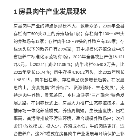
1 房县肉牛产业发展现状
房县肉牛产业的特点是规模不大、数量众多，2023年全县
存栏肉牛500头以上的养殖场有1家；存栏肉牛100～499头
的养殖场有12家；存栏肉牛10～99头的养殖户有158家；存
栏10头以下的散养户有2 996家；其中规模化养殖企业中的
省级养牛标准化示范场有1家。2023年全县牧业产值16.121
7亿元，比2022年减少17.08 %；肉牛出栏0.640 3万头，比
2022年增长15.74 %；肉牛存栏4.101 2万头，比2022年增长
[
1
]
1.98 %
，肉牛出栏量、存栏量呈稳步增长趋势。在发展
思路上，房县提倡“种养结合、资源循环、生态发展”，支
持走肉牛养殖、景观茶园、乡村旅游等“三产融合”特色发
展之路。在饲养模式上，房县大力推广生态养殖技术，主
推床场一体化养殖模式，养殖周期短，生长速度快，出栏
率高，粪污零排放不污染环境，适合规模养殖场户；次推
舍饲+放牧模式，投入少，养殖成本低，牛的肉质更好，适
合散养户。这2种模式在房县肉牛产业发展与环境保护上都