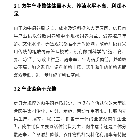
3.1 肉牛产业整体体量不大、养殖水平不高、利润不
足
由于肉牛饲养周期长，成本及饲料投入大等原因，房县肉
牛产业仍以分散饲养和中小规模饲养为主，受养殖户年
龄、文化水平、养殖观念参差不齐的影响，散养户仍在采
用传统的粗放饲养管理模式，没有做到科学的“选、育、
[
7
]
养、防”
。导致出栏量、屠宰率、牛肉品质偏低，养殖效
益不高，加之近几年饲料价格上扬，活牛和牛肉价格近期
双双走低，进一步压缩了利润空间。
3.2 产业链条不完整
房县大规模的肉牛饲养场较少，也没有产值过亿的大型综
合肉牛集团企业，引领、示范、带动作用有限。县域内无
集生产、屠宰、深加工、销售于一体的全链条肉牛企业
[
8
]
，肉牛销售主要以活体销售为主，肉牛屠宰还是个体分
散屠宰，产品附加值低。农作物秸秆饲料化利用率有待提