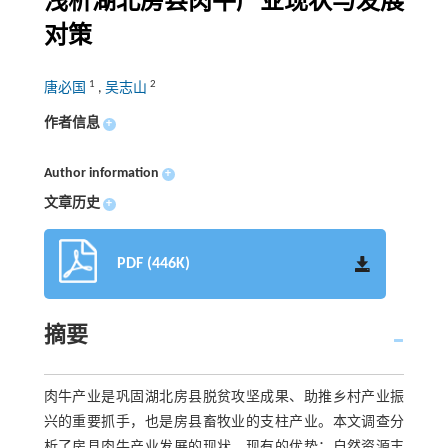
浅析湖北房县肉牛产业现状与发展
对策
1
2
唐必国
,
吴志山
作者信息
+
Author information
+
文章历史
+
PDF (446K)
摘要
肉牛产业是巩固湖北房县脱贫攻坚成果、助推乡村产业振
兴的重要抓手，也是房县畜牧业的支柱产业。本文调查分
析了房县肉牛产业发展的现状，现有的优势：自然资源丰