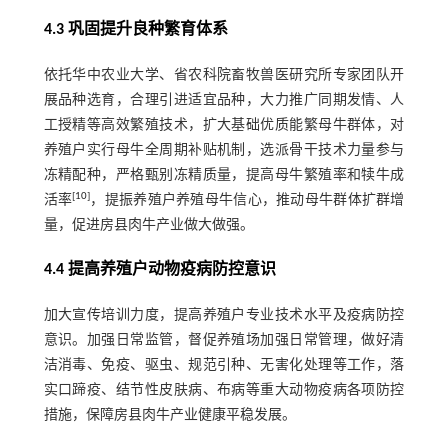
4.3 巩固提升良种繁育体系
依托华中农业大学、省农科院畜牧兽医研究所专家团队开
展品种选育，合理引进适宜品种，大力推广同期发情、人
工授精等高效繁殖技术，扩大基础优质能繁母牛群体，对
养殖户实行母牛全周期补贴机制，选派骨干技术力量参与
冻精配种，严格甄别冻精质量，提高母牛繁殖率和犊牛成
[
10
]
活率
，提振养殖户养殖母牛信心，推动母牛群体扩群增
量，促进房县肉牛产业做大做强。
4.4 提高养殖户动物疫病防控意识
加大宣传培训力度，提高养殖户专业技术水平及疫病防控
意识。加强日常监管，督促养殖场加强日常管理，做好清
洁消毒、免疫、驱虫、规范引种、无害化处理等工作，落
实口蹄疫、结节性皮肤病、布病等重大动物疫病各项防控
措施，保障房县肉牛产业健康平稳发展。