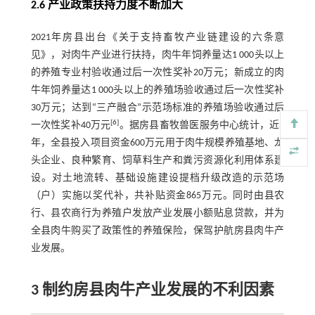
2.6 产业政策扶持力度不断加大
2021年房县出台《关于支持畜牧产业链建设的六条意
见》，对肉牛产业进行扶持，肉牛年饲养量达1 000头以上
的养殖专业村验收通过后一次性奖补20万元；新成立的肉
牛年饲养量达1 000头以上的养殖场验收通过后一次性奖补
30万元；达到“三产融合”示范场标准的养殖场验收通过后
[
6
]
一次性奖补40万元
。据房县畜牧兽医服务中心统计，近3
年，全县投入项目资金600万元用于肉牛规模养殖基地、龙
头企业、良种繁育、饲草料生产和粪污资源化利用体系建
设。对土地流转、基础设施建设提档升级改造的示范场
（户）实施以奖代补，共补贴资金865万元。同时由县农
行、县农商行为养殖户发放产业发展小额贴息贷款，并为
全县肉牛购买了政策性的养殖保险，保驾护航房县肉牛产
业发展。
3 制约房县肉牛产业发展的不利因素