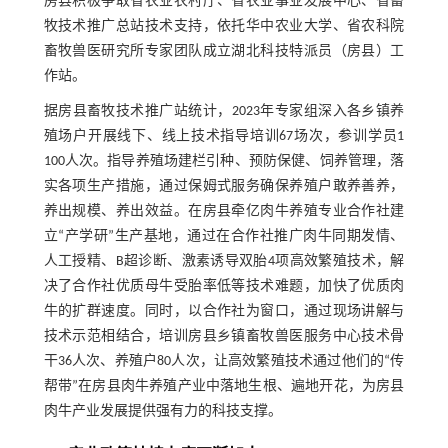
房县积极争取省农业农村厅、省农业事业发展中心、省畜
牧技术推广总站技术支持，依托华中农业大学、省农科院
畜牧兽医研究所专家团队成立湖北科技特派员（房县）工
作站。
据房县畜牧技术推广站统计，2023年专家组深入各乡镇养
殖场户开展线下、线上技术指导培训67场次，参训学员1
100人次。指导养殖场建栏引种、预防保健、饲养管理，落
实各项生产措施，通过保姆式服务确保养殖户敢养善养，
养出规模、养出效益。在房县牵亿肉牛养殖专业合作社建
立“产学研”生产基地，通过在合作社推广肉牛同期发情、
人工授精、B超诊断、激素诱导双胎4项高效繁殖技术，解
决了合作社优质母牛受胎率低等技术难题，加快了优质肉
牛的扩群速度。同时，以合作社为窗口，通过现场讲解与
技术示范相结合，培训房县乡镇畜牧兽医服务中心技术骨
干36人次、养殖户80人次，让高效繁殖技术通过他们的“传
帮带”在房县肉牛养殖产业中落地生根、遍地开花，为房县
肉牛产业发展提供强有力的科技支撑。