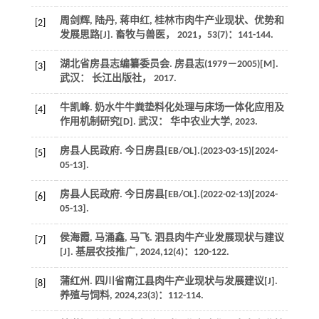
周剑辉, 陆丹, 蒋申红, 桂林市肉牛产业现状、优势和
[2]
发展思路[J].
畜牧与兽医
，
2021
，
53
(7)：141-144.
湖北省房县志编纂委员会.
房县志(1979－2005)
[M].
[3]
武汉： 长江出版社，
2017
.
牛凯峰. 奶水牛牛粪垫料化处理与床场一体化应用及
[4]
作用机制研究[D]. 武汉： 华中农业大学,
2023
.
房县人民政府. 今日房县[EB/OL].(
2023
-03-15)[
2024
-
[5]
05-13].
房县人民政府. 今日房县[EB/OL].(
2022
-02-13)[
2024
-
[6]
05-13].
侯海霞, 马涌鑫, 马飞. 泗县肉牛产业发展现状与建议
[7]
[J].
基层农技推广
,
2024
,
12
(4)：120-122.
蒲红州. 四川省南江县肉牛产业现状与发展建议[J].
[8]
养殖与饲料
,
2024
,
23
(3)：112-114.