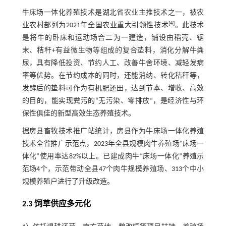
牛床场一体化养殖技术是湖北省农业主推技术之一，被农
[
4
]
业农村部列为2021年全国农业重大引领性技术
。此技术
是将牛的卧床和运动场合二为一建造，铺设由稻壳、锯
末、秸秆+有益微生物等组成的复合垫料，消化分解牛粪
尿，具有降低投资、节约人工、改善牛舍环境、减轻发病
率等优势。在节约成本的同时，还能消纳、转化秸秆等，
发酵后的垫料可作为有机肥还田，达到节本、增收、高效
的目的，能实现粪污的“无污染、零排放”，是经济性与环
保性俱佳的新型高效生态养殖技术。
据房县畜牧技术推广站统计，房县作为牛床场一体化养殖
技术全省推广示范点，2023年全县规模肉牛养殖场“床场一
体化”使用率达82%以上。已建成肉牛“床场一体化”养殖示
范场4个，示范带动全县47个肉牛规模养殖场、313个中小
规模养殖户进行了升级改造。
2.3 饲草供应多元化