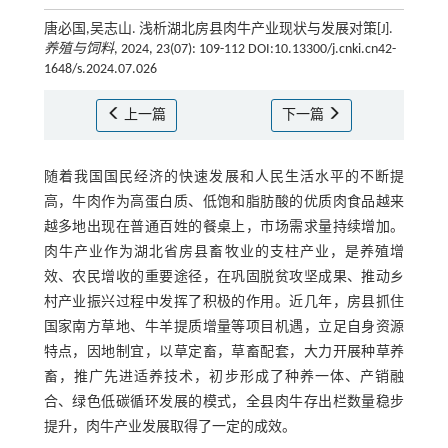
唐必国,吴志山. 浅析湖北房县肉牛产业现状与发展对策[J].
养殖与饲料
, 2024, 23(07): 109-112 DOI:10.13300/j.cnki.cn42-
1648/s.2024.07.026
上一篇
下一篇
随着我国国民经济的快速发展和人民生活水平的不断提
高，牛肉作为高蛋白质、低饱和脂肪酸的优质肉食品越来
越多地出现在普通百姓的餐桌上，市场需求量持续增加。
肉牛产业作为湖北省房县畜牧业的支柱产业，是养殖增
效、农民增收的重要途径，在巩固脱贫攻坚成果、推动乡
村产业振兴过程中发挥了积极的作用。近几年，房县抓住
国家南方草地、牛羊提质增量等项目机遇，立足自身资源
特点，因地制宜，以草定畜，草畜配套，大力开展种草养
畜，推广先进适养技术，初步形成了种养一体、产销融
合、绿色低碳循环发展的模式，全县肉牛存出栏数量稳步
提升，肉牛产业发展取得了一定的成效。