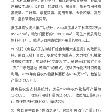
1）依托退耕还草、南方草地、粮改饲等项目扶持，养殖场
户积极主动利用25°以上的坡耕地、撂荒地、部分农田种植
黑麦草、三叶草、紫花苜蓿、饲用玉米、金牧粮草、高丹
草、皇竹草等优质饲草。
据房县畜牧技术推广站统计，2023年房县人工种草面积约3
2
2
066.67 hm
，粮改饲面积约1 333.33 hm
，可生产优质青贮
饲料44.2万 t，能满足县内青贮饲料用量的80%以上。
2）依托《房县关于支持秸秆综合利用六条意见》的政策扶
持，房县以秸秆青贮、氨化技术为重点，大力推广机械化
种植收贮加工，实现秸秆“变废为宝”。通过采取“收贮企业
+农户”“示范基地+养殖户”的模式，促进农作物秸秆资源化
2
利用。2023 年房县农作物播种面积达6.316万hm
，粮油总
[
1
]
产量13.53万 t
。
据房县农业农村局统计，房县2023年农作物秸秆产量为
18.05万t，可收集利用秸秆量为12.64万t，收贮加工量8.8万
t，农作物秸秆饲料化利用率达70%。
3）房县是中国的“黄酒之乡”，2022年黄酒年产量8.1万