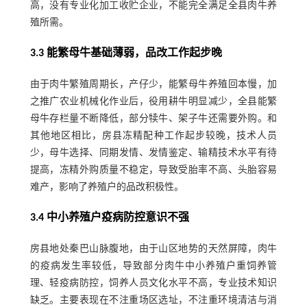
高，没有专业化加工收贮企业，不能完全满足全县肉牛养
殖所需。
3.3 能繁母牛基础薄弱，品改工作起步晚
由于肉牛繁殖周期长，产仔少，能繁母牛养殖回本慢，加
之推广农业机械化作业后，役用耕牛明显减少，全县能繁
母牛存栏量不断降低，部分犊牛、架子牛还需要外购。和
其他地区相比，房县冻精配种工作起步较晚，技术人员
少，母牛选择、同期发情、发情鉴定、输精技术水平有待
提高，冻精外购质量不稳定，导致受胎率不高、头胎容易
难产，影响了养殖户的品改积极性。
3.4 中小养殖户疫病防控意识不强
房县地处秦巴山脉腹地，由于山区地势的天然屏障，肉牛
的疫病发生率较低，导致部分肉牛中小养殖户重饲养管
理、轻疫病防控，饲养人员文化水平不高，专业技术知识
缺乏。主要表现在不注重场区选址，不注重环境清洁与消