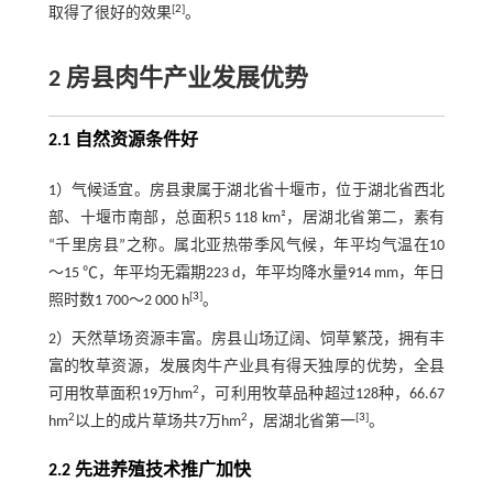
[
2
]
取得了很好的效果
。
2 房县肉牛产业发展优势
2.1 自然资源条件好
1）气候适宜。房县隶属于湖北省十堰市，位于湖北省西北
部、十堰市南部，总面积5 118 km²，居湖北省第二，素有
“千里房县”之称。属北亚热带季风气候，年平均气温在10
～15 ℃，年平均无霜期223 d，年平均降水量914 mm，年日
[
3
]
照时数1 700～2 000 h
。
2）天然草场资源丰富。房县山场辽阔、饲草繁茂，拥有丰
富的牧草资源，发展肉牛产业具有得天独厚的优势，全县
2
可用牧草面积19万hm
，可利用牧草品种超过128种，66.67
2
2
[
3
]
hm
以上的成片草场共7万hm
，居湖北省第一
。
2.2 先进养殖技术推广加快