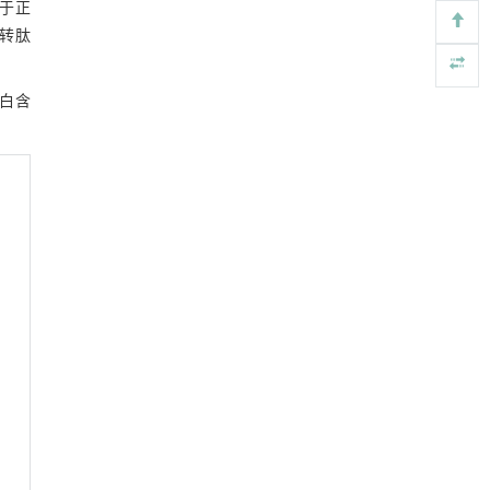
于正
酰转肽
白含