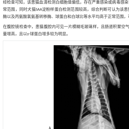
经检查可知，该患猫血清检测白细胞值偏低，存在严重感染或病毒感染
常范围，同时犬猫SAA淀粉样蛋白检测范围较高，综合判断可认为该患
酶以及丙氨酸氯氨基转移酶、球蛋白和白球比等水平均高于正常范围，
在腹腔镜检查中，患猫腹腔内可见一片模糊毛玻璃样，且肠道积聚空
量增高，且以γ-球蛋白增多较为明显。