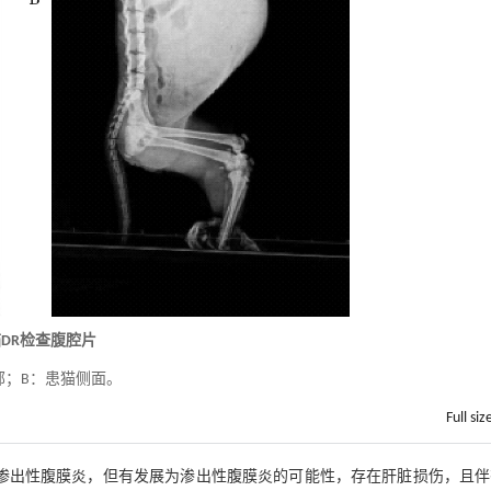
猫DR检查腹腔片
部；B：患猫侧面。
Full siz
非渗出性腹膜炎，但有发展为渗出性腹膜炎的可能性，存在肝脏损伤，且伴