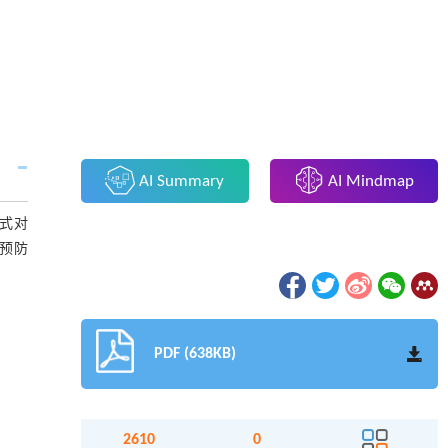
AI Summary
AI Mindmap
方式对
预防
PDF (638KB)
2610
0