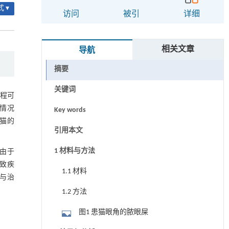
 ▾
访问
被引
详细
相关文章
导航
摘要
关键词
病程可
情况
Key words
猫的
引用本文
1 材料与方法
由于
致疾
1.1 材料
与治
1.2 方法
图1 患猫眼角的脓眼屎