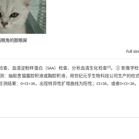
患猫眼角的脓眼屎
Full siz
[
3
]
规检查、血清淀粉样蛋白（SAA）检查、分析血清生化检查
。②影像学检
R检测：抽取患猫腹腔积液或胸腔积液，用世纪元亨生物科技公司生产的柱式
果：0<Ct<36，出现特异性扩增曲线为阳性；Ct≥36，或者0<Ct<36