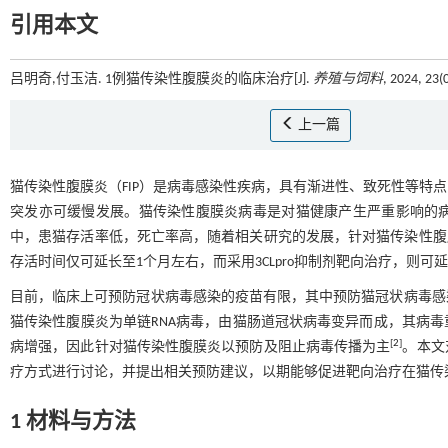
引用本文
吕明奇,付玉洁. 1例猫传染性腹膜炎的临床治疗[J].
养殖与饲料
, 2024, 23(
上一篇
猫传染性腹膜炎（FIP）是病毒感染性疾病，具有渐进性、致死性等特
突发亦可缓慢发展。猫传染性腹膜炎病毒是对猫健康产生严重影响的
中，患猫存活率低，死亡率高，随着相关研究的发展，针对猫传染性腹
存活时间仅可延长至1个月左右，而采用3CLpro抑制剂靶向治疗，则
目前，临床上可预防冠状病毒感染的疫苗有限，其中预防猫冠状病毒感
猫传染性腹膜炎为单链RNA病毒，由猫肠道冠状病毒变异而成，其病
[
2
]
病增强，因此针对猫传染性腹膜炎以预防及阻止病毒传播为主
。本文
疗方式进行讨论，并提出相关预防建议，以期能够促进靶向治疗在猫传
1 材料与方法