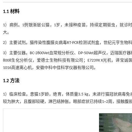
1.1 材料
1）病例。1例银渐层公猫，1岁，未接种疫苗，持续定期驱虫，就诊
大。
2）主要试剂。猫传染性腹膜炎病毒RT-PCR检测试剂盒，世纪元亨生物
3）主要仪器。BC-2800Vet血常规分析仪、DP-50Vet超声仪，迈瑞医疗器
8008生化分析仪，爱德士生物科技有限公司；E7239X X光机，谛宝
1016高速离心机，安徽中科中佳科学仪器有限公司。
1.2 方法
1）临床检查。患猫1岁龄，绝育，体质量3.5 kg，未进行猫冠状病毒
较为肿大，且腹部较硬，淋巴结肿胀。眼部症状已持续1~2周，接触腹