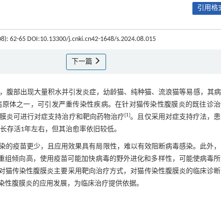
引用格式
08): 62-65 DOI:10.13300/j.cnki.cn42-1648/s.2024.08.015
下一篇
点，腹部出现大量积水并引发炎症，幼龄猫、纯种猫、流浪猫等易感，其
病原体之一，可引发严重传染性疾病。在针对猫传染性腹膜炎的既往诊治
[
1
]
膜炎可进行对症支持治疗和靶向药物治疗
。且仅采用对症支持疗法，患
可延长存活1年左右，但其治愈率依旧较低。
染的疫苗更少，且应用效果具有局限性，难以有效阻断病毒感染。此外，
毒重组倾向高，使用疫苗可能加快病毒的野外进化和多样性，可能使病毒所
对猫传染性腹膜炎主要采用靶向治疗方式，对猫传染性腹膜炎的临床诊断
染性腹膜炎的应用发展，为临床治疗提供依据。