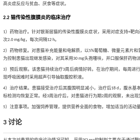
高炎症反应与贫血、厌食等症状。
2.2 猫传染性腹膜炎的临床治疗
1）药物治疗。针对银渐层猫的传染性腹膜炎症状，采用对症支持+靶向药物
次2.0 mg/kg，每次间隔12 h。
2）药物修复。对患猫补充能量和电解质，以5%葡萄糖、微量元素片和营养膏
为控制患猫出现继发感染，对其采用30 mg头孢噻呋，并口服保肝药物派甘
3）预后观察。该患猫持续治疗3周后病情好转。在治疗期间，每周进
现呼吸困难时采用超声引导抽取腹腔积液。
4）治疗结果。患猫接受治疗后其腹围明显减小，治疗后18 d，腹水基本
标检测均恢复正常。经3周治疗后，对患猫进行为期2周的观察，未出
5）注意事项。加强饲养管理，提供营养全面的食物，增加适当的活动
3 讨论