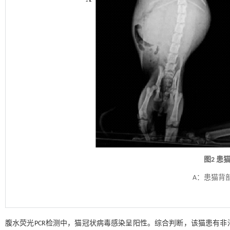
图2 患
A：患猫背
腹水荧光PCR检测中，猫冠状病毒感染呈阳性。综合判断，该猫患有