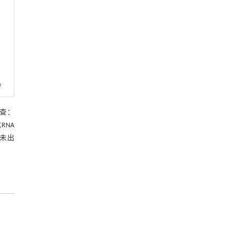
e
查：
RNA
，未出