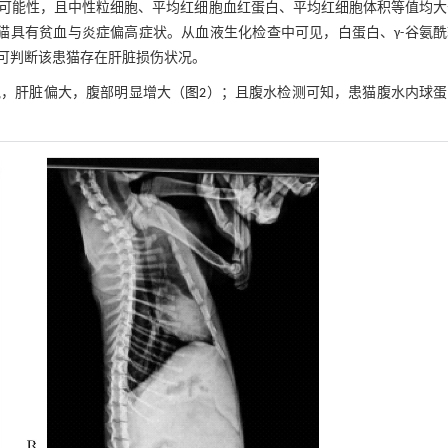
可能性，且中性粒细胞、平均红细胞血红蛋白、平均红细胞体积等值均大
猫具有贫血与炎症偏高症状。从血液生化检查中可见，白蛋白、γ-谷氨
可判断该患猫存在肝脏损伤状况。
气，肝脏偏大，腹部明显增大（
图2
）；且腹水检测可知，患猫腹水内球蛋