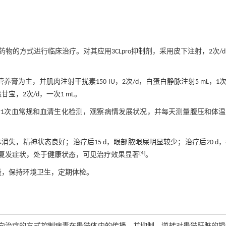
的方式进行临床治疗。对其应用3CLpro抑制剂，采用皮下注射，2次/
为主，并肌肉注射干扰素150 IU，2次/d，白蛋白静脉注射5 mL，1次
宝，2次/d，一次1 mL。
行1次血常规和血清生化检测，观察病情发展状况，并每天测量腹压和体温
消失，精神状态良好；治疗后15 d，眼部脓眼屎明显较少；治疗后20 d
[
4
]
现复发症状，处于健康状态，可见治疗效果显著
。
量，保持环境卫生，定期体检。