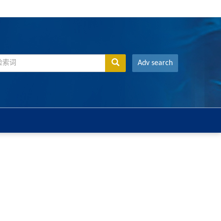
Adv search