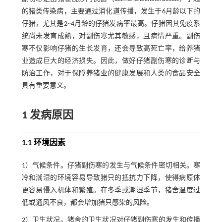
的猪类传染病，主要通过消化道传播，发生于6月龄以下的
仔猪，尤其是2~4月龄的仔猪发病率最高。仔猪因其免疫系
统尚未发育成熟，对副伤寒尤其敏感，且病情严重。副伤
寒不仅影响仔猪的生长发育，还会导致高死亡率，给养猪
业造成巨大的经济损失。因此，做好仔猪副伤寒的诊断与
防治工作，对于保障养猪业的健康发展和人类的食品安全
具有重要意义。
1 发病原因
1.1 环境因素
1）气候条件。仔猪副伤寒的发生与气候条件密切相关。寒
冷和潮湿的环境容易导致猪只的抵抗力下降，使得病原体
更容易侵入机体和繁殖。在冬季或潮湿季节，猪舍温度过
低或通风不良，都会增加猪只感染的风险。
2）卫生状况。猪舍的卫生状况对仔猪副伤寒的发生和传播