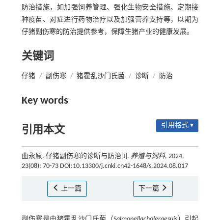
防治措施，如加强饲养管理、强化生物安全措施、定期接
种疫苗、对症进行药物治疗以及加强营养支持等，以期为
仔猪副伤寒的防治提供参考，保障生猪产业的健康发展。
关键词
仔猪
/
副伤寒
/
猪霍乱沙门氏菌
/
诊断
/
防治
Key words
引用格式 ▾
引用本文
曲永原. 仔猪副伤寒的诊断与防治[J].
养殖与饲料
, 2024,
23(08): 70-73 DOI:10.13300/j.cnki.cn42-1648/s.2024.08.017
上一篇
下一篇
副伤寒是由猪霍乱沙门氏菌（S
almonellacholeraesuis
）引起