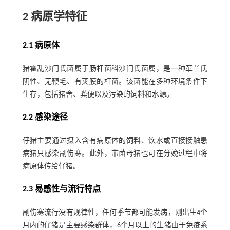
2 病原学特征
2.1 病原体
猪霍乱沙门氏菌属于肠杆菌科沙门氏菌属，是一种革兰氏
阴性、无鞭毛、有荚膜的杆菌。该菌能在多种环境条件下
生存，包括猪舍、粪便以及污染的饲料和水源。
2.2 感染途径
仔猪主要通过摄入含有病原体的饲料、饮水或直接接触患
病猪只感染副伤寒。此外，带菌母猪也可在分娩过程中将
病原体传给仔猪。
2.3 易感性与流行特点
副伤寒流行没有规律性，任何季节都可能发病，刚出生4个
月内的仔猪是主要感染群体，6个月以上的生猪由于免疫系