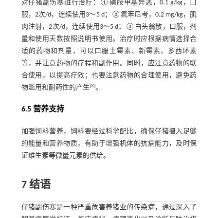
对仔猪副伤寒进行治疗：①磺胺甲基异恶，0.1 g/kg，口
服，2次/d，连续使用3～5 d；②氟苯尼考，0.2 mg/kg，肌
肉注射，2次/d，连续使用3～5 d；③白头翁散，口服，剂
量和使用天数按照说明书使用。治疗时应根据病情选择合
适的药物和剂量，可以口服土霉素、新霉素、多西环素
等，并注意药物的疗程和副作用。同时，应注意药物的联
合使用，以提高疗效；也要注意药物的合理使用，避免药
[
3
]
物滥用和耐药性的产生
。
6.5 营养支持
加强饲料营养，饲料要经过科学配比，确保仔猪摄入足够
的能量和营养物质，有助于增强机体的抗病能力，及时保
证维生素等微量元素的供给。
7 结语
仔猪副伤寒是一种严重危害养猪业的传染病，通过深入了