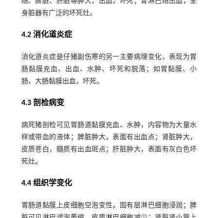
结、脾脏、肝脏等肿大，出血，坏死；胃淋巴结出血，全
身脏器有广泛的坏死灶。
4.2 消化道炎症
消化道炎症是仔猪副伤寒的另一主要病理变化，表现为胃
肠黏膜充血、出血、水肿、坏死和脱落；如胃黏膜、小
肠、大肠黏膜出血，坏死。
4.3 剖检病变
病死猪剖检可见胃肠道黏膜充血、水肿，内容物为大量水
样或带血的液体；脾脏肿大，表面有出血点；肾脏肿大，
皮质苍白，髓质有出血斑点；肝脏肿大，表面有灰白色坏
死灶。
4.4 组织学变化
胃肠道黏膜上皮细胞空泡变性，固有层淋巴细胞浸润；脾
脏可见淋巴滤泡萎缩，皮质淋巴细胞减少；肾脏肾小管上