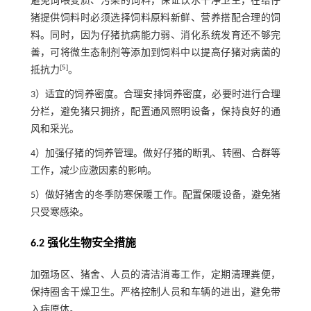
避免饲喂变质、污染的饲料，保证饮水干净卫生，在给仔
猪提供饲料时必须选择饲料原料新鲜、营养搭配合理的饲
料。同时，因为仔猪抗病能力弱、消化系统发育还不够完
善，可将微生态制剂等添加到饲料中以提高仔猪对病菌的
[
5
]
抵抗力
。
3）适宜的饲养密度。合理安排饲养密度，必要时进行合理
分栏，避免猪只拥挤，配置通风照明设备，保持良好的通
风和采光。
4）加强仔猪的饲养管理。做好仔猪的断乳、转圈、合群等
工作，减少应激因素的影响。
5）做好猪舍的冬季防寒保暖工作。配置保暖设备，避免猪
只受寒感染。
6.2 强化生物安全措施
加强场区、猪舍、人员的清洁消毒工作，定期清理粪便，
保持圈舍干燥卫生。严格控制人员和车辆的进出，避免带
入病原体。