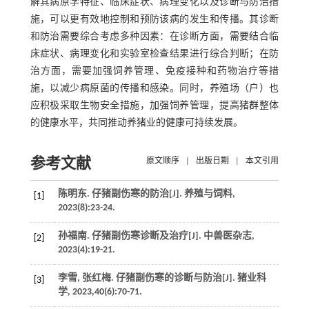
解其病原学特征、临床症状、病理变化以及诊断与防治措
施，可以更有效地控制和预防该病的发生和传播。其诊断
和防治需要综合考虑多种因素：在诊断方面，需要结合临
床症状、病理变化和实验室检查结果进行综合判断；在防
治方面，需要加强饲养管理、免疫接种和药物治疗等措
施，以减少病原菌的传播和感染。同时，养殖场（户）也
应积极采取生物安全措施，加强饲养管理，提高猪群整体
的健康水平，共同推动养猪业的健康可持续发展。
参考文献
原文顺序
|
出版日期
|
本文引用
陈明东. 仔猪副伤寒的防治[J].
养殖与饲料
,
[1]
2023
(8):23-24.
孙福南. 仔猪副伤寒诊断及治疗[J].
中兽医杂志
,
[2]
2023
(4):19-21.
李雪, 张红梅. 仔猪副伤寒的诊断与防治[J].
猪业科
[3]
学
,
2023
,
40
(6):70-71.