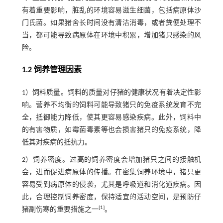
有着重要影响，脏乱的环境容易滋生细菌，包括病原体沙
门氏菌。如果猪舍长时间没有清洁消毒，或者粪便处理不
当，都可能导致病原体在环境中积累，增加猪只感染的风
险。
1.2 饲养管理因素
1）饲料质量。饲料的质量对仔猪的健康状况有着决定性影
响。营养不均衡的饲料可能导致猪只的免疫系统发育不完
全，抵御能力降低，使其更容易感染疾病。此外，饲料中
的有害物质，如霉菌毒素等也会损害猪只的免疫系统，降
低其对疾病的抵抗力。
2）饲养密度。过高的饲养密度会增加猪只之间的接触机
会，进而促进病原体的传播。在密集饲养环境中，猪只更
容易受到病原体的侵袭，尤其是呼吸道和消化道疾病。因
此，合理控制饲养密度，保持适宜的活动空间，是预防仔
[
1
]
猪副伤寒的重要措施之一
。