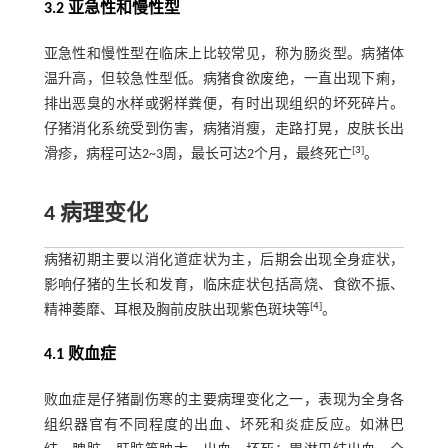
3.2 亚急性和慢性型
亚急性和慢性型在临床上比较常见，称为肠炎型。病猪体
温升高，但较急性型低。病猪食欲废绝，一直出现下痢，
排出恶臭的水样或粥样粪便，有时出现组织的坏死碎片。
仔猪消化系统受到伤害，病猪消瘦，走路打晃，皮肤长出
[
3
]
滑疹，病程可达2~3周，最长可达2个月，最终死亡
。
4 病理变化
病猪初期主要以消化道症状为主，后期会出现全身症状，
影响仔猪的生长和发育，临床症状包括高烧、食欲不振、
[
4
]
精神萎靡、耳根及胸前皮肤出现紫色斑块等
。
4.1 败血症
败血症是仔猪副伤寒的主要病理变化之一，表现为全身各
组织器官有不同程度的出血、坏死和炎症反应。如淋巴