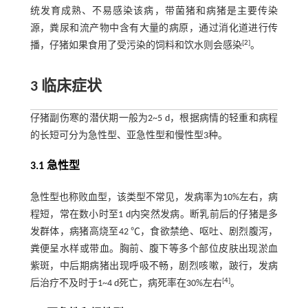
统发育成熟、不易感染该病，带菌猪和病猪是主要传染
源，粪尿和流产物中含有大量的病原，通过消化道进行传
[
2
]
播，仔猪如果食用了受污染的饲料和饮水则会感染
。
3 临床症状
仔猪副伤寒的潜伏期一般为2~5 d，根据病情的轻重和病程
的长短可分为急性型、亚急性型和慢性型3种。
3.1 急性型
急性型也称败血型，该类型不常见，发病率为10%左右，病
程短，常在数小时至1 d内突然发病。断乳前后的仔猪是多
发群体，病猪高烧至42 ℃，食欲禁绝、呕吐、剧烈腹泻，
粪便呈水样或带血。胸前、腹下等多个部位皮肤出现淤血
紫斑，中后期病猪出现呼吸不畅，剧烈咳嗽，跛行，发病
[
4
]
后治疗不及时于1~4 d死亡，病死率在30%左右
。