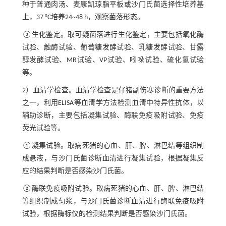
种于普通肉汤、麦康凯琼脂平板或沙门氏菌选择性培养基
上，37 °C培养24~48 h，观察菌落形态。
③生化鉴定。取可疑菌落进行生化鉴定，主要包括氧化酶
试验、触酶试验、葡萄糖发酵试验、乳糖发酵试验、甘露
醇发酵试验、MR试验、VP试验、吲哚试验、硫化氢试验
等。
2）血清学检查。血清学检查是仔猪副伤寒诊断的重要方法
之一，利用ELISA等血清学方法检测血清中特异性抗体，以
辅助诊断，主要包括凝集试验、酶联免疫吸附试验、免疫
荧光试验等。
①凝集试验。取病死猪的心血、肝、脾、淋巴结等组织制
成悬液，与沙门氏菌诊断血清进行凝集试验，根据凝集反
应的结果判断是否感染沙门氏菌。
②酶联免疫吸附试验。取病死猪的心血、肝、脾、淋巴结
等组织制成匀浆，与沙门氏菌诊断血清进行酶联免疫吸附
试验，根据酶标仪的检测结果判断是否感染沙门氏菌。