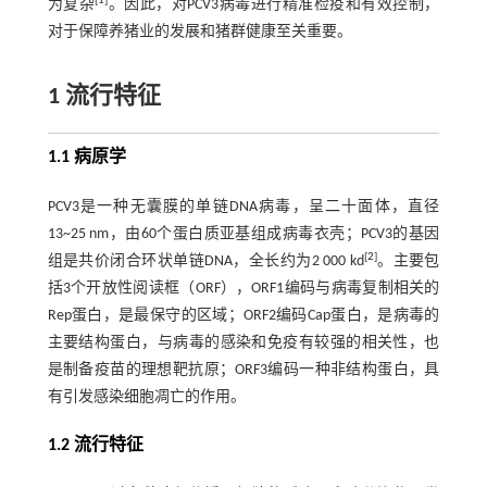
[
1
]
为复杂
。因此，对PCV3病毒进行精准检疫和有效控制，
对于保障养猪业的发展和猪群健康至关重要。
1 流行特征
1.1 病原学
PCV3是一种无囊膜的单链DNA病毒，呈二十面体，直径
13~25 nm，由60个蛋白质亚基组成病毒衣壳；PCV3的基因
[
2
]
组是共价闭合环状单链DNA，全长约为2 000 kd
。主要包
括3个开放性阅读框（ORF），ORF1编码与病毒复制相关的
Rep蛋白，是最保守的区域；ORF2编码Cap蛋白，是病毒的
主要结构蛋白，与病毒的感染和免疫有较强的相关性，也
是制备疫苗的理想靶抗原；ORF3编码一种非结构蛋白，具
有引发感染细胞凋亡的作用。
1.2 流行特征