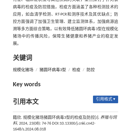
病毒的检疫及防控措施，检疫方面涵盖了各种检测技术的
应用，如血清学检测、RT-PCR和测序技术及其优缺点；防
控方面强调了加强卫生管理、建立监测体系，加强病源追
溯等多方面综合策略，以有效降低猪圆环病毒3型在规模化
猪场中的传播风险，保障生猪健康和养猪产业的稳定发
展。
关键词
规模化猪场
/
猪圆环病毒3型
/
检疫
/
防控
Key words
引用格式 ▾
引用本文
籍欣. 规模化猪场猪圆环病毒3型的检疫及防控[J].
养殖与饲
料
, 2024, 23(08): 74-76 DOI:10.13300/j.cnki.cn42-
1648/s.2024.08.018