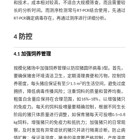
和技术，成本相对较高，不适合大规模筛查，而且需要较
长的分析时间。而测序检测常与RT-PCR结合使用，先通过
RT-PCR确定病毒存在，再通过测序进行详细分析。
4 防控
4.1 加强饲养管理
规模化猪场中加强饲养管理以防控猪圆环病毒3型。首先，
要确保猪舍环境清洁卫生，定期清理粪便和污物，控制饲
2
养密度，每头猪应保证有至少1.5 m
的生活空间，避免过度
拥挤，降低病毒传播风险；注重饲料的质量和营养均衡，
粗蛋白含量应保持在合理范围，如16%~18%，以增强猪只
的免疫力。每天的饲料投喂量要精确控制，根据不同生长
阶段的猪只体质量进行调整，如保育猪每天可投喂0.5~0.8
kg饲料，增强猪只的免疫力和抵抗力；加强猪只的日常观
察，及时发现有异常症状的猪只并进行隔离诊断，防止病
情扩散；保证温湿度，猪舍的温度要严格控制，产房温度