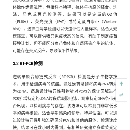
猪只的血液样本，分离血清进行检测，根据所选方法的具
体操作步骤进行，包括样本稀释、抗体与抗原的结合、洗
涤、显色或荧光检测等，结果可以是定量的OD值
（ELISA）、荧光强度（IFAT）或特定蛋白条带（Western
blot），选择血清学检测可以快速评估大量样本，适合大规
模筛查，可以提供猪只免疫状态的信息，有助于制定疫苗
接种计划，但不能区分疫苗免疫和自然感染产生的抗体，
可能存在交叉反应，导致假阳性结果。
3.2 RT-PCR检测
逆转录聚合酶链式反应（RT-PCR）检测是分子生物学技
术，用于检测病毒的核酸。通过逆转录酶将病毒RNA转录
为cDNA，然后设计特异性引物针对PCV3的保守区域进行
PCR扩增特定的cDNA片段后凝胶电泳，观察特定DNA条带是
否出现，以检测病毒的存在，该方法可以检测到非常低水
平的病毒核酸，适合早期感染的诊断，特异性强，可以通
过设计特异性引物准确区分PCV3和其他病原体，检测速度
快，结果可在数小时内得到，有相关研究建立多重荧光定