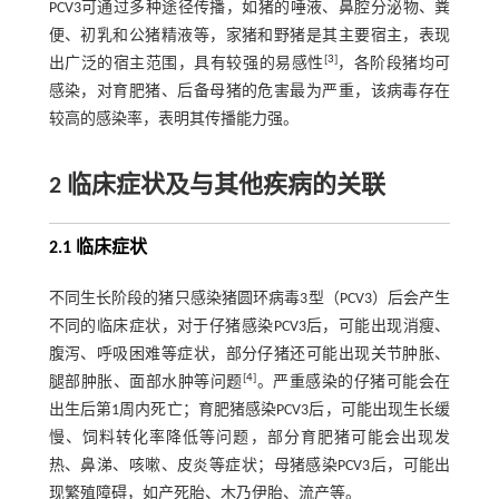
PCV3可通过多种途径传播，如猪的唾液、鼻腔分泌物、粪
便、初乳和公猪精液等，家猪和野猪是其主要宿主，表现
[
3
]
出广泛的宿主范围，具有较强的易感性
，各阶段猪均可
感染，对育肥猪、后备母猪的危害最为严重，该病毒存在
较高的感染率，表明其传播能力强。
2 临床症状及与其他疾病的关联
2.1 临床症状
不同生长阶段的猪只感染猪圆环病毒3型（PCV3）后会产生
不同的临床症状，对于仔猪感染PCV3后，可能出现消瘦、
腹泻、呼吸困难等症状，部分仔猪还可能出现关节肿胀、
[
4
]
腿部肿胀、面部水肿等问题
。严重感染的仔猪可能会在
出生后第1周内死亡；育肥猪感染PCV3后，可能出现生长缓
慢、饲料转化率降低等问题，部分育肥猪可能会出现发
热、鼻涕、咳嗽、皮炎等症状；母猪感染PCV3后，可能出
现繁殖障碍，如产死胎、木乃伊胎、流产等。