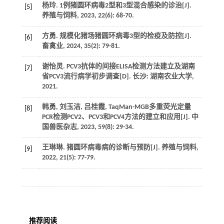
杨玲. 1例猪圆环病毒2型和3型混合感染的诊治[J].
[5]
养殖与饲料
,
2023
,
22
(6): 68-70.
方勇. 规模化猪场猪圆环病毒3型的检疫及防控[J].
[6]
畜禽业
,
2024
,
35
(2): 79-81.
谢怡灵. PCV3抗体的间接ELISA检测方法建立及湖南
[7]
省PCV3流行病学初步调查[D]. 长沙: 湖南农业大学,
2021
.
韩勇, 刘玉洁, 吕桂霞, TaqMan-MGB多重荧光定量
[8]
PCR检测PCV2、PCV3和PCV4方法的建立和应用[J].
中
国兽医杂志
,
2023
,
59
(8): 29-34.
王琳琳. 猪圆环病毒病的诊断与预防[J].
养殖与饲料
,
[9]
2022
,
21
(5): 77-79.