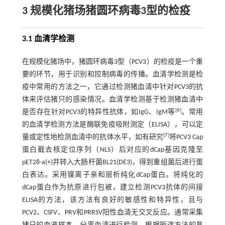
3 规模化猪场猪圆环病毒3型的检疫
3.1 血清学检测
在规模化猪场中，猪圆环病毒3型（PCV3）的检疫是一个重
要的环节，用于识别和控制病毒的传播。血清学检测是检
疫中常用的方法之一，它通过检测猪血清中针对PCV3的抗
体来评估猪只的感染情况。血清学检测基于检测猪血清中
[
6
]
是否存在针对PCV3的特异性抗体，如IgG、IgM等
。常用
的血清学检测方法是酶联免疫吸附测定（ELISA），可以定
[
7
]
量或定性地检测血清中的抗体水平，如有研究
将PCV3 Cap
蛋白截去核定位序列（NLS）后对应的dCap基因克隆至
pET28-a(+)并转入大肠杆菌BL21(DE3)，得到重组菌后进行蛋
白表达。采用镍离子亲和层析纯化dCap蛋白。将纯化的
dCap蛋白作为抗原进行包被，建立检测PCV3抗体的间接
ELISA的方法，该方法有良好的敏感性和特异性，且与
PCV2、CSFV、PRV和PRRSV阳性血清无交叉反应。通常采集