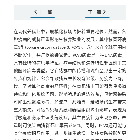
上一篇
下一篇
在现代养猪业中，规模化猪场占据着重要地位，然而，各
种疫病的威胁严重影响生猪养殖业的发展，其中猪圆环病
毒3型(porcine circovirus type 3, PCV3)，近年来在全球范围内
不断发生，并广泛感染家猪。PCV3病毒是一种DNA病毒，
具有独特的病原学特征，病毒结构和遗传特性都区别于其
他圆环病毒类型。它在猪群中的传播和流行呈现出一定的
特点和规律，它会导致猪只生长发育迟缓、免疫力下降，
增加了对其他疫病的易感性；在育肥猪中可能引发呼吸道
疾病和消化系统问题，影响猪场的经济效益；母猪感染后
可能出现繁殖障碍，如流产、死胎等，给猪场的生产带来
重大损失。对猪的免疫系统和器官组织均有影响，表现为
呼吸道和泌尿生殖系统疾病，其主要病征为出现瘀斑，严
重时可使染病猪群死亡率高达50%。同时，PCV3还可能与
其他疫病相互作用，进一步加重病情，使疫病防控形势更