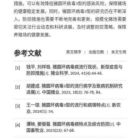
措施，可以有效降低猪圆环病毒3型的感染风险，保障猪场
的健康稳定发展。同时，猪圆环病毒3型的研究仍在不断深
入，防控措施也需要不断地完善和更新，规模化猪场需要
密切关注行业动态和科研进展，及时调整防控策略，保障
养殖场的健康发展。
参考文献
原文顺序
|
出版日期
|
本文引用
钱平, 刘祥祖. 猪圆环病毒病流行现状、新型疫苗与
[1]
防控措施[J].
猪业科学
,
2024
,
41
(4):44-46.
胡建成. 猪圆环病毒3型的流行病学及致病机制研究
[2]
进展[J].
中国猪业
,
2023
,
18
(3): 76-78, 84.
王一琼. 猪圆环病毒3型的流行和病理特点[J].
新农
[3]
业
,
2024
(1): 54.
谭映, 姜银菊. 猪圆环病毒病特点及综合防控[J].
中
[4]
国畜牧业
,
2023
(23): 67-68.