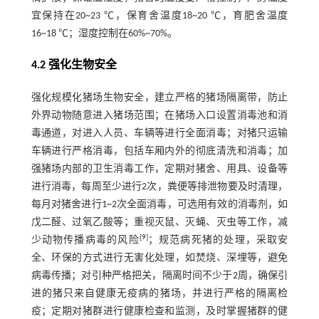
宜保持在20~23 ℃，保育舍温度18~20 ℃，育肥舍温度
16~18 ℃；湿度控制在60%~70%。
4.2 强化生物安全
强化规模化猪场生物安全，建立严格的猪场隔离带，防止
外界动物随意进入猪场范围；在猪场入口设置消毒池和消
毒通道，对进入人员、车辆等进行全面消毒；对猪只运输
车辆进行严格消毒，包括车厢内外的彻底清洗和消毒；加
强猪场内部的卫生消毒工作，定期对猪舍、用具、设备等
进行消毒，每周至少进行2次，粪便等排泄物要及时清理，
每月对猪舍进行1~2次全面消毒，可选用有效的消毒剂，如
戊二醛、过氧乙酸等；重视灭鼠、灭蝇、灭虫等工作，减
[
9
]
少动物传播病毒的风险
；规范病死猪的处理，采取安
全、环保的方式进行无害化处理，如焚烧、深埋等，避免
病毒传播；对引种严格把关，隔离时间不少于2周，确保引
进的猪只来自健康无疫病的猪场，并进行严格的隔离检
疫；定期对猪群进行健康检查和监测，及时掌握猪群的健