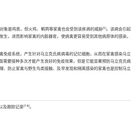
[
5
]
对象是鸡类，但火鸡、鹌鹑等家禽也会受到该疾病的威胁
。该病会引起
发生，进而影响家禽的内脏器官，使病禽更容易受到其他病原体的感染，
禽免疫系统，产生针对马立克氏病病毒的记忆细胞，从而在家禽感染马立
苗需要接种多次才能产生良好的免疫效果，但是它能显著预防马立克氏病
理、防止家禽与野生鸟类接触、及早发现和隔离感染的家禽也是控制马立
[
7
-
8
]
以及跟踪记录
。