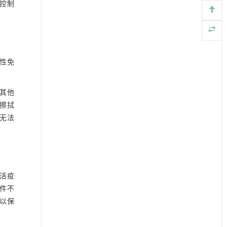
控制
性免
其他
擦拭
无法
活疫
件不
以保