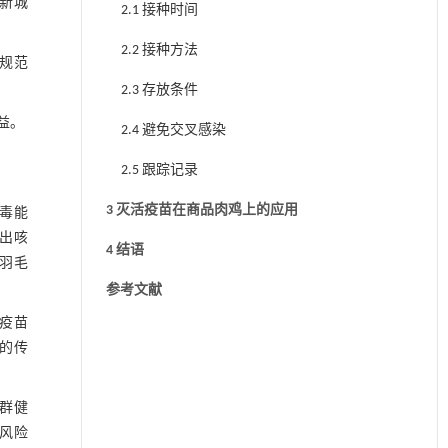
新城
2.1 接种时间
2.2 接种方法
规范
2.3 存放条件
益。
2.4 避免交叉感染
2.5 跟踪记录
3 灭活疫苗在商品肉鸡上的应用
毒能
出咳
4 结语
羽毛
参考文献
疫苗
的传
群健
风险