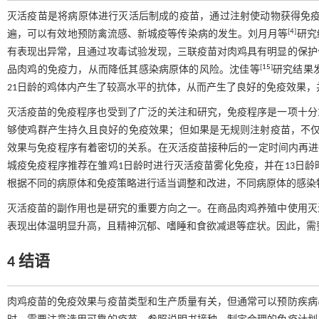
灭活疫苗是将病原体进行灭活后制成的疫苗，通过注射使动物获得免
[
4
]
遍，可以有效地预防禽流感、新城疫等传染病的发生。刘月月等
研究
有表现出异常，且通过攻毒试验发现，三联疫苗对肉鸡具有明显的保护
[
15
]
品肉鸡的免疫力，从而降低其感染病原体的风险。沈佳等
研究结果
21日龄的鸡体内产生了较高水平的抗体，从而产生了良好的免疫效果，
灭活疫苗的免疫程序也受到了广泛的关注和研究，免疫程序是一项十分
够使鸡群产生持久且良好的免疫效果；但如果是无规则注射疫苗，不
效果与免疫程序有着密切的关系。在灭活疫苗接种后的一定时间内再进
城疫免疫程序推荐在雏鸡1日龄时进行灭活疫苗雾化免疫，并在13日
根据不同的病原体和免疫策略进行适当调整和改进，不同病原体的感染
灭活疫苗的副作用也是研究的重要方向之一。在商品肉鸡养殖中使用灭
表现出体温明显升高，且精神沉郁、嗜睡和食欲减退等症状。因此，需
4 结语
肉鸡疫苗的免疫效果与疫苗类型和生产质量有关，但通常可以预防疾病