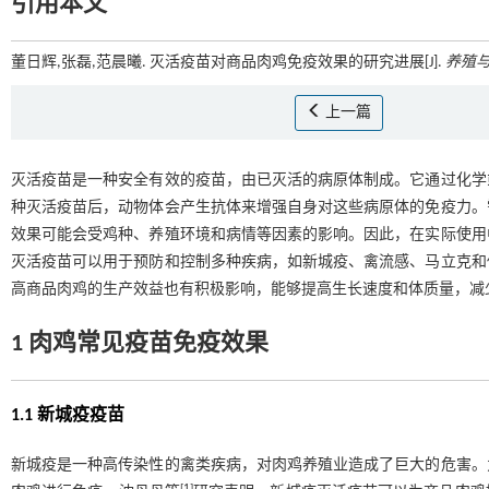
引用本文
董日辉,张磊,范晨曦. 灭活疫苗对商品肉鸡免疫效果的研究进展[J].
养殖
上一篇
灭活疫苗是一种安全有效的疫苗，由已灭活的病原体制成。它通过化学
种灭活疫苗后，动物体会产生抗体来增强自身对这些病原体的免疫力。
效果可能会受鸡种、养殖环境和病情等因素的影响。因此，在实际使用
灭活疫苗可以用于预防和控制多种疾病，如新城疫、禽流感、马立克和
高商品肉鸡的生产效益也有积极影响，能够提高生长速度和体质量，减
1 肉鸡常见疫苗免疫效果
1.1 新城疫疫苗
新城疫是一种高传染性的禽类疾病，对肉鸡养殖业造成了巨大的危害。
[
1
]