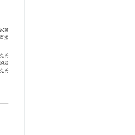
家禽
直接
克氏
的发
克氏