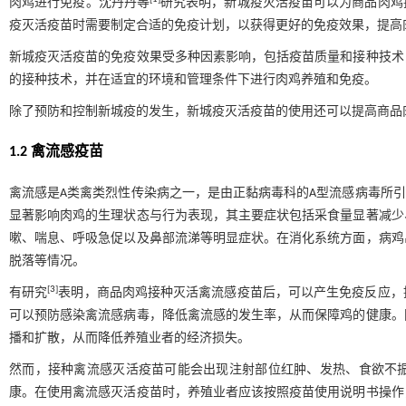
肉鸡进行免疫。沈丹丹等
研究表明，新城疫灭活疫苗可以为商品肉鸡
疫灭活疫苗时需要制定合适的免疫计划，以获得更好的免疫效果，提高
新城疫灭活疫苗的免疫效果受多种因素影响，包括疫苗质量和接种技术
的接种技术，并在适宜的环境和管理条件下进行肉鸡养殖和免疫。
除了预防和控制新城疫的发生，新城疫灭活疫苗的使用还可以提高商品
1.2 禽流感疫苗
禽流感是A类禽类烈性传染病之一，是由正黏病毒科的A型流感病毒所
显著影响肉鸡的生理状态与行为表现，其主要症状包括采食量显著减少
嗽、喘息、呼吸急促以及鼻部流涕等明显症状。在消化系统方面，病鸡
脱落等情况。
[
3
]
有研究
表明，商品肉鸡接种灭活禽流感疫苗后，可以产生免疫反应，
可以预防感染禽流感病毒，降低禽流感的发生率，从而保障鸡的健康。
播和扩散，从而降低养殖业者的经济损失。
然而，接种禽流感灭活疫苗可能会出现注射部位红肿、发热、食欲不
康。在使用禽流感灭活疫苗时，养殖业者应该按照疫苗使用说明书操作