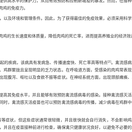
提供高水平的保护力，从而有效预防和控制新城疫的暴发。然而，在接种
肉鸡的免疫力。
，以及环境和管理条件。因此，为了获得最佳的免疫效果，必须采用科学
肉鸡的生长速度和体质量，降低肉鸡的死亡率，进而提高养殖业的经济效
[
2
]
引起的疾病，该病具有发病急、传播速度快、死亡率高等特点
。禽流感病
、鸡群聚拢且呈现明显的乏力状态。在呼吸道方面，受感染的肉鸡常表现
出现腹泻、呕吐以及食欲不振等症状。在神经系统方面，出现颈部瘫痪、
提高其免疫水平，并且能够有效预防禽流感病毒的感染。接种禽流感灭活
同时，禽流感灭活疫苗也可以预防禽流感病毒的传播，减少病毒在鸡群中
振等症状，但这些症状通常很轻微，并且很快就会自行消失，不会影响鸡
，并且在疫苗接种前进行检查，确保禽只健康状况良好，以避免不必要的