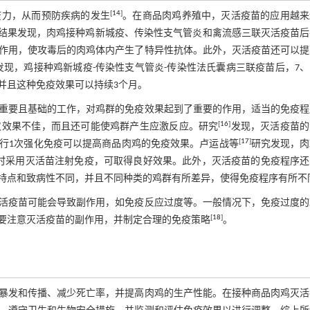
[
14
]
疫力，从而预防疾病的发生
。在商品肉鸡养殖中，灭活疫苗的应用越来
结果发现，肉鸡接种鸡新城疫、传染性支气管炎和禽流感三联灭活疫苗后
作用，使攻毒后的肉鸡体内产生了特异性抗体。此外，灭活疫苗还可以提
发现，鸡接种鸡新城疫-传染性支气管炎-传染性法氏囊病三联疫苗后，7、
并且这种免疫效果可以持续3个月。
重要且基础的工作，对鸡群的免疫效果起到了重要的作用，适当的免疫程
[
16
]
仅效果不佳，而且还可能使鸡群产生应激反应。研究
发现，灭活疫苗的
[
17
]
行1次强化免疫可以提高商品肉鸡的免疫效果。卢运战等
研究发现，肉
龄时采用灭活苗注射免疫，可取得良好效果。此外，灭活疫苗的免疫程序还
特点和致病性不同，并且不同种类的鸡群有所差异，使得免疫程序有所不
活疫苗可能会导致副作用，如免疫反应过度等。一般情况下，免疫过度的
[
18
]
要注意灭活疫苗的副作用，并制定合理的免疫策略
。
暴发和传播、减少死亡率，并提高肉鸡的生产性能。在接种商品肉鸡灭活