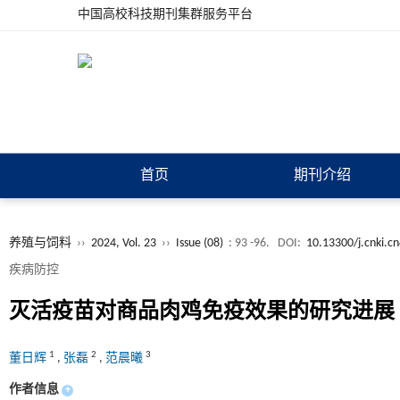
中国高校科技期刊集群服务平台
首页
期刊介绍
养殖与饲料
››
2024, Vol. 23
››
Issue (08)
: 93 -96.
DOI:
10.13300/j.cnki.c
疾病防控
灭活疫苗对商品肉鸡免疫效果的研究进展
1
2
3
董日辉
,
张磊
,
范晨曦
作者信息
+