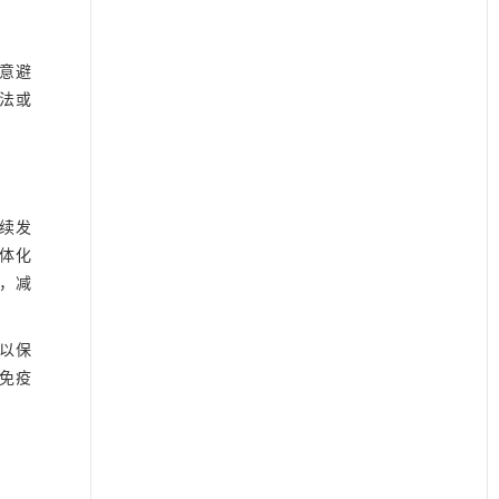
意避
法或
续发
体化
，减
以保
免疫