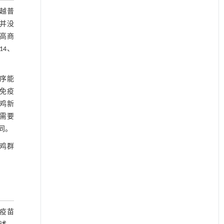
越普
并没
高商
14、
序能
免疫
鸡新
需要
同。
鸡群
疫苗