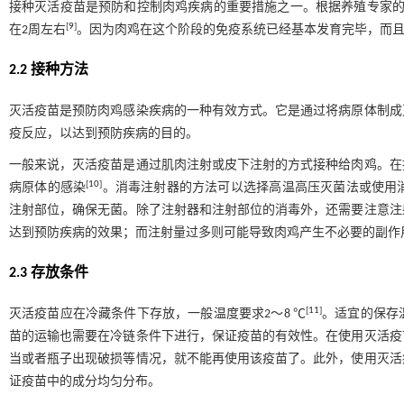
接种灭活疫苗是预防和控制肉鸡疾病的重要措施之一。根据养殖专家的
[
9
]
在2周左右
。因为肉鸡在这个阶段的免疫系统已经基本发育完毕，而
2.2 接种方法
灭活疫苗是预防肉鸡感染疾病的一种有效方式。它是通过将病原体制成
疫反应，以达到预防疾病的目的。
一般来说，灭活疫苗是通过肌肉注射或皮下注射的方式接种给肉鸡。在
[
10
]
病原体的感染
。消毒注射器的方法可以选择高温高压灭菌法或使用
注射部位，确保无菌。除了注射器和注射部位的消毒外，还需要注意注
达到预防疾病的效果；而注射量过多则可能导致肉鸡产生不必要的副作
2.3 存放条件
[
11
]
灭活疫苗应在冷藏条件下存放，一般温度要求2～8 ℃
。适宜的保存
苗的运输也需要在冷链条件下进行，保证疫苗的有效性。在使用灭活疫
当或者瓶子出现破损等情况，就不能再使用该疫苗了。此外，使用灭活
证疫苗中的成分均匀分布。