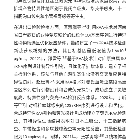
特异性引物设计且建立的荧光-RAA快检法灵敏度较高，其
扩增产物特异性地区别于曼氏血吸虫、华支睾吸虫、十二
指肠沟口线虫和小管福寿螺等寄生虫。
[
24
]
在进出口检验检疫方面，唐慧骥等
利用RAA技术对河南
省口岸截获的17种萝灰粉蚧的线粒体COI基因序列进行特异
性引物筛选且优化反应条件，最终建立了一种RAA技术检测
-3
新菠萝灰粉蚧的方法，其目标基因最低限值为1.6×10
[
25
]
μg/mL。2022年，邵雷等
基于RAA技术针对疟原虫属18S
rRNA序列设计特异性引物，且优化了扩增体系，建立了相
关检测体系，该法与其他血源型寄生虫没有交叉反应且特
[
26
]
异性良好。赵松等
采用RAA技术对曼氏血吸虫某段高重
复区序列进行引物设计和合成荧光探针，成功建立了灵敏
度高、特异性强的荧光-RAA检测反应体系。2020年，丁昕
[
27
]
等
针对细粒棘球绦虫的12S rRNA序列进行设计和优化，
合成特异性RAA引物和荧光探针且成功建立了荧光-RAA检测
法；其特异性试验结果表明对日本血吸虫、十二指肠钩
虫、牛带绦虫和多房棘球绦虫等无阳性反应，其最低检测
[
28
]
限为10 copies/μL。同样，2021年，张学勇等
以线粒体基