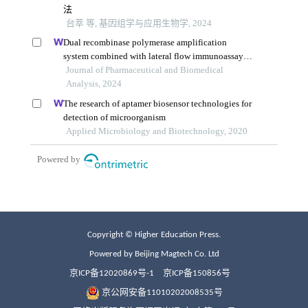
Copyright © Higher Education Press.
Powered by Beijing Magtech Co. Ltd
京ICP备12020869号-1
京ICP备150856号
京公网安备11010202008535号