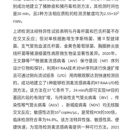
别成功地建立了猪肺疫和猪丹毒检测方法，其检测时间也
2
是20 min，且2种方法相应质粒的检测灵敏度均为2.55×10
copy。
上述检测法经特异性试验表明与丹毒杆菌和巴氏杆菌不存
在交叉反应；但对单核细胞增生李斯特菌、猪Ⅱ型链球
菌、支气管败血波氏杆菌、金黄色葡萄球菌、胸膜肺炎放
线杆菌等猪源细菌性病原微生物呈显著性差异。2020年，
[
14
]
王文静等
根据禽流感病毒（AIV）保守基因（NP）序列
设计引物和探针，利用RT-RAA技术对NP序列进行快速扩增
且可通过侧向流试纸条（LFD）用肉眼观察达到快速检测目
的，成功地建立了1种能够检测禽流感病毒的RT-RAA-LFD检
测方法。该方法在37 ℃条件下，24 min内即可实现NP目的
基因片段的有效扩增，与传染性支气管炎病毒（IBV）、传
染性喉气管炎病毒（AILV）、新城疫病毒（NDV）均无核酸
2
交叉反应；敏感性达到10
copies/μL，是常规PCR的100倍，
临床检测符合率为94.8%。该方法特异性强、敏感性高、便
捷快速，为现场检测禽流感病毒提供一种可行方法。2021