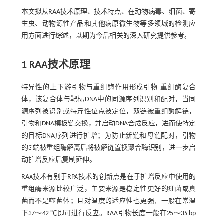
本文拟从RAA技术原理、技术特点、在动物病毒、细菌、寄
生虫、动物源性产品和其他病原微生物等多领域的检测应
用方面进行综述，以期为今后相关的深入研究提供参考。
1 RAA技术原理
特异性的上下游引物与重组酶作用形成引物-重组酶复合
体，该复合体与靶标DNA中的同源序列识别和配对，当同
源序列被识别或特异性位点被定位，双链被重组酶解链，
引物和DNA模板链交换，并启动DNA合成反应，进而使特定
的目标DNA序列进行扩增；为防止新链和母链配对，引物
的3′端被重组酶解离后将被解链置换聚合酶识别，进一步启
动扩增反应后复制延伸。
RAA技术有别于RPA技术的创新点是在于扩增反应中使用的
重组酶来源比较广泛，主要来源是稳定性更好的细菌或真
菌而不是噬菌体；且对温度的适应性也更强，一般在常温
下37～42 ℃即可进行反应。RAA引物长度一般在25～35 bp