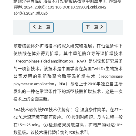
组酶介导等温扩增技术在动物疫病检测中的应用[J].
养殖与
饲料
, 2024, 23(08): 101-105 DOI:10.13300/j.cnki.cn42-
1648/s.2024.08.026
上一篇
下一篇
随着核酸体外扩增技术的深入研究和发展，在恒温条件下
使核酸在体外得到扩增，其中重组酶介导等温扩增技术
（recombinase aided amplification，RAA）是讨论和研究最多
的一项新技术。该技术是中国学者在英国TwistDx生物技术
公司发明的重组酶聚合酶等温扩增技术（recombinase
ploymerase amplication，RPA）基础上于2010年独立自主研
发出的一种在常温条件下的新型核酸扩增技术，这是一次
技术上的全面革新。
RAA技术较传统PCR技术优势有：①温度条件简单。在37～
42 ℃常温环境下即可反应。②检测时间短。反应过程一般
12
在15～25 min。③检测结果灵敏度高，扩增产物可达10
[
1
]
数量级。该技术将代替传统的PCR技术
。