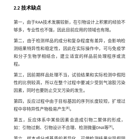
2.2 技术缺点
第一，由于RAA技术发展较新，在引物设计上积累的经验不
够多，专业性也不强，因此目前应用的领域也有限。
第二，由于检测样品的成分和复杂程度有差异，会影响检
测结果特异性和稳定性，因此在实际操作中，可与免疫学
和分子生物学相结合，建立适宜的样品前处理程序或流
程。
第三，因前期样品处理不当，试验结果和实际检测中假阳
性的比例较高，所以在整个过程中要减少受到气溶胶污染
因素，同时也要防止交叉污染的发生。
第四，反应过程中由于目标基因的序列长度较短，扩增过
[
8
]
程中非特异性产物极易产生
。
第五，反应体系中某些因素会造成引物二聚体的形成，
[
9
]
如：引物过剩、引物设计不合理、检测微量DNA等
。
第六，样本成分或基质的差异化，可使检测结果出现假阴