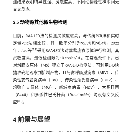
测结果表明特异性强、灵敏度高、不同动物源性样本间无
交叉反应。
3.5 动物源其他微生物检测
目前，RAA-LFD法的检测灵敏度较高，与传统PCR法和实时
定量PCR法相比较，其一致率分别为95.3%和98.4%。2022
[
32
]
年，Jiao等
采用RAA-LFD法对鹦鹉热衣原体进行检测，其
灵敏度高，最低检测限为10 copies/μL。在常温条件下，已
对滑膜支原体（MS）建立了RAA-LFD检测法，可利用LFD快
捷准确地观察到扩增产物，且与禽呼肠孤病毒（ARV）、传
染性支气管炎病毒（IBV）、传染性法氏囊病毒（IBDV）、
鸡败血支原体（MG）、新城疫病毒（NDV）、大肠杆菌
（
E.coli
）和多杀性巴氏杆菌（
P.multocida
）均没有交叉反
[
33
]
应
。
4 前景与展望