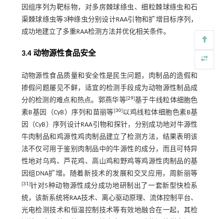
因组序列为靶标物，对多房棘球绦虫、细粒棘球绦虫和石
渠棘球绦虫等3种绦虫分别设计RAA引物和扩增目标序列，
成功地建立了多重RAA检测方法并优化相关条件。
3.4 动物源性食品安全
动物源性食品质量和安全性是民生问题，肉制品的造假和
掺假问题屡见不鲜，适宜的检测手段成为动物源性制品成
[
29
]
分的检测的难点和热点。郭燕华等
基于牛线粒体细胞色
[
30
]
素B基因（CyB）序列和苗丽等
以鸡线粒体细胞色素B基
因（CyB）序列设计RAA引物和探针，分别成功地对牛源性
牛肉制品和鸡源性鸡肉制品建立了检测方法，结果表明该
法不仅可用于鉴别肉制品中的牛源性的成分，而且可特异
性地对乌鸡、芦花鸡、高山鸡和野鸡等鸡源性肉制品的基
因组DNA扩增。随着新技术的发展和交叉应用，周新丽等
[
31
]
针对5种动物源性成分成功地研制出了一套新型快检系
统，该新系统将RAA技术、离心驱动原理、流体控制平台、
光电检测技术和恒温控制技术等有效地融合在一起，其检