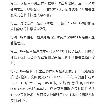
第二，该技术不受点样孔数量和时空的限制，适用于动物
疫病发生的现场检测；可替代PCR仪，从而实现了基层兽医
便携式在临床快速核酸检测。
第三，灵敏度高，检测耗时短，一般在10～20 min内即能完
[
5
-
6
]
成指数级的扩增反应
。
第四，特异性强，检测结果与实时荧光定量PCR的结果无显
著性差异。
第五，RAA技术检测成本较传统PCR技术优势巨大，同时也
降低了操作设备的专业性和复杂性，利于基层兽医临床诊
断。
第六，RAA技术可衍生出多样化的检测形式，如：琼脂糖凝
胶电泳检测、实时荧光RAA（fRAA）、与侧向流层析技术
（LFD）结合、与CRISPR 技术结合衍生的CRISPR-
Cas13a/Cas12a辅助RAA法、逆转录重组酶介导核酸扩增法
RT-RAA等新技术，从而极大地增强了RAA技术的检测能力和
[
7
]
应用范围
。