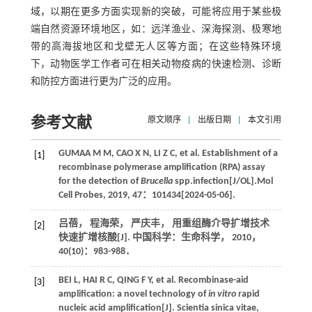
域，以期在更多方面实现新的突破，可能将应用于某些极
端自然资源环境地区，如：远洋渔业、深海探测、极寒地
带的高海拔地区和戈壁无人区等方面；在这些特殊环境
下，动物医学工作者可在相关动物疫病的快速检测、诊断
和防控方面进行更为广泛的应用。
参考文献
原文顺序
|
出版日期
|
本文引用
GUMAA
M M
,
CAO
X N
,
LI
Z C
, et al. Establishment of a
[1]
recombinase polymerase amplification (RPA) assay
for the detection of
Brucella
spp.infection[J/OL].
Mol
Cell Probes
,
2019
,
47
：101434[
2024
-05-06].
吕蓓， 程海荣， 严庆丰， 用重组酶介导扩增技术
[2]
快速扩增核酸[J].
中国科学：生命科学
，
2010
，
40
(10)：983-988．
BEI
L
,
HAI
R C
,
QING
F Y
, et al. Recombinase-aid
[3]
amplification: a novel technology of
in vitro
rapid
nucleic acid amplification[J].
Scientia sinica vitae
,