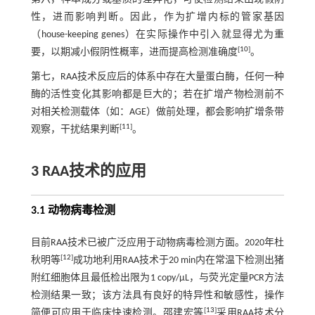
性，进而影响判断。因此，作为扩增内标的管家基因
（house-keeping genes）在实际操作中引入就显得尤为重
[
10
]
要，以期减小假阴性概率，进而提高检测准确度
。
第七，RAA技术反应后的体系中存在大量蛋白酶，任何一种
酶的活性变化其影响都是巨大的；若在扩增产物检测前不
对相关检测载体（如：AGE）做前处理，都会影响扩增条带
[
11
]
观察，干扰结果判断
。
3 RAA技术的应用
3.1 动物病毒检测
目前RAA技术已被广泛应用于动物病毒检测方面。2020年杜
[
12
]
秋明等
成功地利用RAA技术于20 min内在常温下检测出猪
附红细胞体且最低检出限为1 copy/μL，与荧光定量PCR方法
检测结果一致；该方法具有良好的特异性和敏感性，操作
[
13
]
简便可应用于临床快速检测。邵建宏等
采用RAA技术分