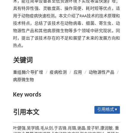
术，能在简单设备甚至低资源环境下实现等温快速扩增；
具有特异性强、灵敏度高、操作简便、耗时短等优点，适
用于动物疫病快速检测。本文介绍了RAA技术的技术原理和
技术特点，总结了该技术在动物病毒、细菌、寄生虫、动
物源性产品和其他病原微生物等多个领域中研究现状。同
时，提出了该技术存在的不足和展望了未来的发展方向和
热点。
关键词
重组酶介导扩增
/
疫病检测
/
应用
/
动物源性产品
/
病原微生物
Key words
引用格式 ▾
引用本文
叶健强,吴学婧,毛从剑,于吉锋,肖璐,谢晶,曾子轩,康润敏. 重