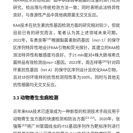
用RAA技术对动物源产品中铜绿假单胞菌的含量的进行检测
研究，检出限与传统检测方法一致；同时表明此法特异性
良好，与食源性产品中其他病原菌无交叉反应。
RAA技术在抗生素抗性基因检测方面的研究相对较少，但就
目前已有的研究而言，笔者认为其上述领域未来可期。
[
19
]
2022年，车勇良等
根据黏菌素耐药基因（
mcr-1）
的保守
区序列特异性地设计RAA引物和荧光探针，其建立的RAA检
测法特异性和敏感度均良好，于21 min能对4株大肠埃希氏
[
20
]
菌样品有效检测出
mcr-1
基因。2023年，周志祥等
针对四
环素抗性基因（
tet A
）的保守区序列设计且优化RAA引物，
且对18份环境样的抗性检测阳性率为100%，同时与其他无
抗性细菌均无交叉反应。
3.3 动物寄生虫病检测
近年来RAA技术已逐渐成为一种新型的检测技术手段应用于
[
21
-
22
]
动物寄生虫方面的快速检测和防治方面
。2020年，张
[
23
]
强等
将广州管圆线虫的ITS1基因序列作为靶标序列进行