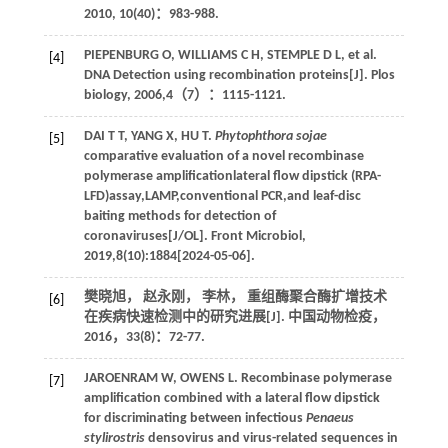
2010
,
10
(40)：983-988.
PIEPENBURG
O
,
WILLIAMS
C H
,
STEMPLE
D L
, et al.
[4]
DNA Detection using recombination proteins[J].
Plos
biology
,
2006
,
4
（7）：1115-1121.
DAI
T T
,
YANG
X
,
HU
T
.
Phytophthora sojae
[5]
comparative evaluation of a novel recombinase
polymerase amplificationlateral flow dipstick (RPA-
LFD)assay,LAMP,conventional PCR,and leaf-disc
baiting methods for detection of
coronaviruses[J/OL].
Front Microbiol
,
2019
,
8
(10):1884[
2024
-05-06].
樊晓旭， 赵永刚， 李林， 重组酶聚合酶扩增技术
[6]
在疾病快速检测中的研究进展[J].
中国动物检疫
，
2016
，
33
(8)：72-77.
JAROENRAM
W
,
OWENS
L
. Recombinase polymerase
[7]
amplification combined with a lateral flow dipstick
for discriminating between infectious
Penaeus
stylirostris
densovirus and virus-related sequences in