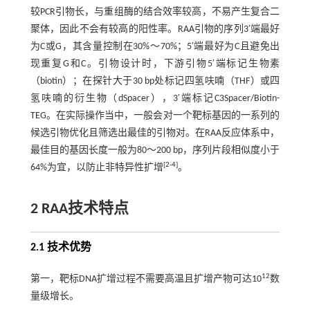
较PCR引物长，与重组酶的结合效率较高，不易产生复合二
聚体，因此不会有较高的阳性率。RAA引物的序列3′端最好
为C或G，其含量控制在30%～70%；5′端最好为C且避免出
现重复G和C。引物设计时，下游引物5′端标记生物素
（biotin）；在探针大于30 bp处标记四氢呋喃（THF）或四
氢呋喃的衍生物（dSpacer），3′端标记C3Spacer/Biotin-
TEG。在实际操作当中，一般会对一个靶标基因的一系列的
候选引物优化且筛选出最佳的引物对。在RAA反应体系中，
最佳目的基因长度一般为80～200 bp，序列片段相似度小于
[
2
-
4
]
64%为宜，以防止非特异性扩增
。
2 RAA技术特点
2.1 技术优势
12
第一，靶标DNA扩增过程不需要高温且扩增产物可达10
数
量级增长。