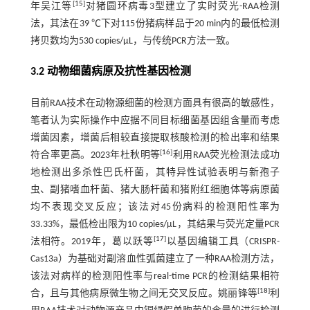
[
15
]
年吴江等
对猪圆环病毒3型建立了实时荧光-RAA检测
法，其法在39 ℃下对115份猪病样品于20 min内的最低检测
拷贝数均为530 copies/μL，与传统PCR方法一致。
3.2 动物细菌病原及抗性基因检测
目前RAA技术在动物源细菌的检测方面具有很高的敏感性，
笔者认为实际操作中应据不同目标细菌基因组含量而考虑
增菌因素，增菌后相较直接提取核酸检测的检出率和结果
[
16
]
符合率更高。2023年杜秋明等
利用RAA荧光检测法成功
地检测出多杀性巴氏杆菌，其特异性试验表明与新孢子
虫、副猪嗜血杆菌、猪大肠杆菌和猪附红细胞体等病原菌
均不表现交叉反应；该法对45份病料的检测阳性率为
33.33%，最低检出限为10 copies/μL，其结果与荧光定量PCR
[
17
]
法相符。2019年，葛以跃等
以基因编辑工具（CRISPR-
Cas13a）为基础对副溶血性弧菌建立了一种RAA检测方法，
该法对病样的检测阳性率与real-time PCR的检测结果相符
[
18
]
合，且与其他病原微生物之间无交叉反应。姚丽锋等
利