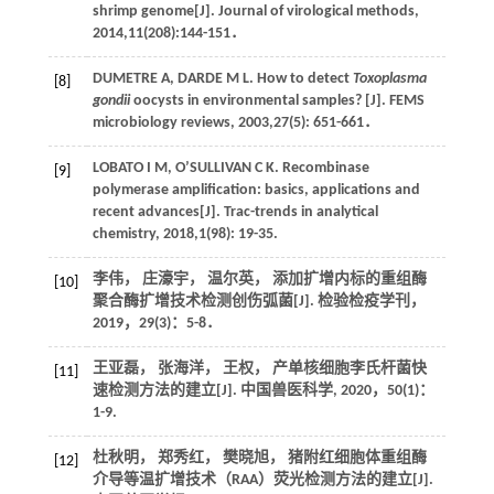
shrimp genome[J].
Journal of virological methods
,
2014
,
11
(208):144-151．
DUMETRE
A
,
DARDE
M L
. How to detect
Toxoplasma
[8]
gondii
oocysts in environmental samples? [J].
FEMS
microbiology reviews
,
2003
,
27
(5): 651-661．
LOBATO
I M
,
O’SULLIVAN
C K
. Recombinase
[9]
polymerase amplification: basics, applications and
recent advances[J].
Trac-trends in analytical
chemistry
,
2018
,
1
(98): 19-35.
李伟， 庄濠宇， 温尔英， 添加扩增内标的重组酶
[10]
聚合酶扩增技术检测创伤弧菌[J].
检验检疫学刊
，
2019
，
29
(3)：5-8．
王亚磊， 张海洋， 王权， 产单核细胞李氏杆菌快
[11]
速检测方法的建立[J].
中国兽医科学
,
2020
，
50
(1)：
1-9.
杜秋明， 郑秀红， 樊晓旭， 猪附红细胞体重组酶
[12]
介导等温扩增技术（RAA）荧光检测方法的建立[J].