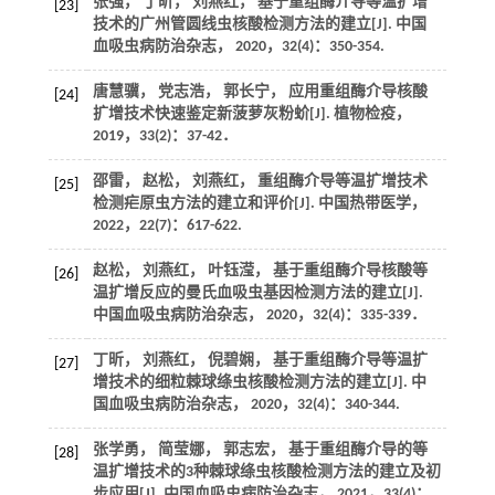
张强， 丁昕， 刘燕红， 基于重组酶介导等温扩增
[23]
技术的广州管圆线虫核酸检测方法的建立[J].
中国
血吸虫病防治杂志
，
2020
，
32
(4)：350-354.
唐慧骥， 党志浩， 郭长宁， 应用重组酶介导核酸
[24]
扩增技术快速鉴定新菠萝灰粉蚧[J].
植物检疫
，
2019
，
33
(2)：37-42．
邵雷， 赵松， 刘燕红， 重组酶介导等温扩增技术
[25]
检测疟原虫方法的建立和评价[J].
中国热带医学
，
2022
，
22
(7)：617-622.
赵松， 刘燕红， 叶钰滢， 基于重组酶介导核酸等
[26]
温扩增反应的曼氏血吸虫基因检测方法的建立[J].
中国血吸虫病防治杂志
，
2020
，
32
(4)：335-339．
丁昕， 刘燕红， 倪碧娴， 基于重组酶介导等温扩
[27]
增技术的细粒棘球绦虫核酸检测方法的建立[J].
中
国血吸虫病防治杂志
，
2020
，
32
(4)：340-344.
张学勇， 简莹娜， 郭志宏， 基于重组酶介导的等
[28]
温扩增技术的3种棘球绦虫核酸检测方法的建立及初
步应用[J].
中国血吸虫病防治杂志
，
2021
，
33
(4)：