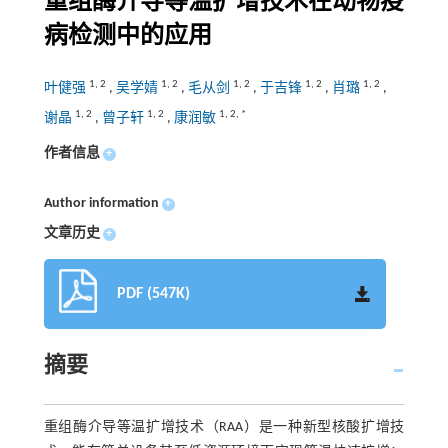
重组酶介导等温扩增技术在动物疫
病检测中的应用
1
,
2
1
,
2
1
,
2
1
,
2
1
,
2
叶健强
,
吴学婧
,
毛从剑
,
于吉锋
,
肖璐
,
1
,
2
1
,
2
1
,
2
,
*
谢晶
,
曾子轩
,
康润敏
作者信息
+
Author information
+
文章历史
+
PDF (547K)
摘要
重组酶介导等温扩增技术（RAA）是一种新型核酸扩增技