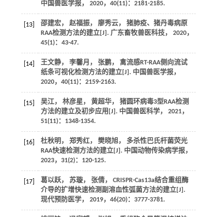
中国兽医学报
，
2020
，
40
(11)：2181-2185.
邵建宏， 赵福振， 廖秀云， 猪肺疫、猪丹毒病原
[13]
RAA检测方法的建立[J].
广东畜牧兽医科技
，
2020
，
45
(1)：43-47.
王文静， 李馨月， 张鹏， 禽流感RT-RAA侧向流试
[14]
纸条可视化检测方法的建立[J].
中国兽医学报
，
2020
，
40
(11)：2159-2163.
吴江， 林彦星， 黄超华， 猪圆环病毒3型RAA检测
[15]
方法的建立及初步应用[J].
中国兽医科学
，
2021
，
51
(11)：1348-1354.
杜秋明， 郑秀红， 樊晓旭， 多杀性巴氏杆菌荧光
[16]
RAA快速检测方法的建立[J].
中国动物传染病学报
，
2023
，
31
(2)：120-125.
葛以跃， 苏璇， 张倩， CRISPR-Cas13a结合重组酶
[17]
介导的扩增快速检测副溶血性弧菌方法的建立[J].
现代预防医学
，
2019
，
46
(20)：3777-3781.