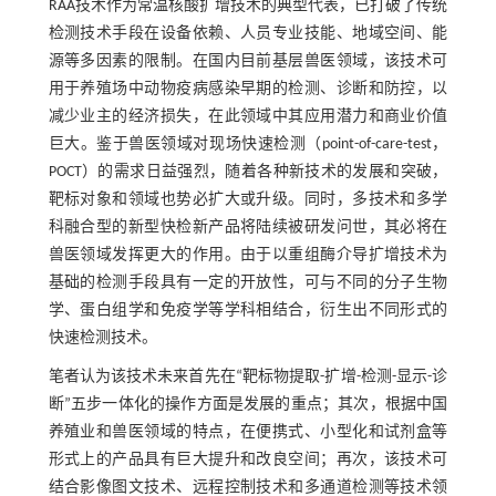
RAA技术作为常温核酸扩增技术的典型代表，已打破了传统
检测技术手段在设备依赖、人员专业技能、地域空间、能
源等多因素的限制。在国内目前基层兽医领域，该技术可
用于养殖场中动物疫病感染早期的检测、诊断和防控，以
减少业主的经济损失，在此领域中其应用潜力和商业价值
巨大。鉴于兽医领域对现场快速检测（point-of-care-test，
POCT）的需求日益强烈，随着各种新技术的发展和突破，
靶标对象和领域也势必扩大或升级。同时，多技术和多学
科融合型的新型快检新产品将陆续被研发问世，其必将在
兽医领域发挥更大的作用。由于以重组酶介导扩增技术为
基础的检测手段具有一定的开放性，可与不同的分子生物
学、蛋白组学和免疫学等学科相结合，衍生出不同形式的
快速检测技术。
笔者认为该技术未来首先在“靶标物提取-扩增-检测-显示-诊
断”五步一体化的操作方面是发展的重点；其次，根据中国
养殖业和兽医领域的特点，在便携式、小型化和试剂盒等
形式上的产品具有巨大提升和改良空间；再次，该技术可
结合影像图文技术、远程控制技术和多通道检测等技术领