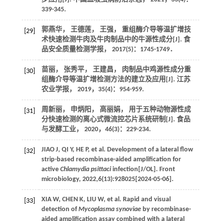
339-345.
郭燕华， 王德莲， 王强， 重组酶介导等温扩增技
[29]
术快速检测牛肉及牛肉制品中的牛源性成分[J].
食
品安全质量检测学报
，
2017
(5)：1745-1749．
苗丽， 张秀平， 王建昌， 肉制品中鸡源性成分重
[30]
组酶介导等温扩增检测方法的建立及应用[J].
江苏
农业学报
，
2019
，
35
(4)：954-959.
周新丽， 申炳阳， 高丽娟， 用于五种动物源性成
[31]
分快速检测的离心式微流控芯片系统研制[J].
食品
与发酵工业
，
2020
，
46
(3)：229-234.
JIAO
J
,
QI
Y
,
HE
P
, et al. Development of a lateral flow
[32]
strip-based recombinase-aided amplification for
active
Chlamydia psittaci
infection[J/OL].
Front
microbiology
,
2022
,
6
(13):928025[
2024
-05-06].
XIA
W
,
CHEN
K
,
LIU
W
, et al. Rapid and visual
[33]
detection of
Mycoplasma synoviae
by recombinase-
aided amplification assay combined with a lateral