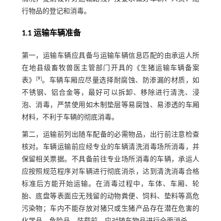
行物品的登记和消毒。
1.1 运输车辆准备
第一，运输车辆应具备与运输车辆信息匹配的由承运人所
在地县级畜牧兽医主管部门开具的《生猪运输车辆备案
[
9
]
表》
。车辆车厢应尽量选择耐腐蚀、防渗漏的材质，如
不锈钢、铝合金等，最好可以拆卸、移除进行清洗、浸
泡、消毒，严禁使用如木制垫层等易腐蚀、易渗透的车厢
材料，不利于车辆的彻底消毒。
第二，运输前列出随车配备的必需物品，出行前注意检查
核对。车辆运输前应经专业的车辆清洗消毒场所消毒，并
保留相关票据。不具备前往专业场所消毒的车辆，承运人
应按照规范程序对车辆进行彻底消杀，达到清洗消毒合格
标准后方能开始运输。在消毒过程中，车体、车厢、轮
胎、底盘等表面应无残留的动物粪便、饲料、垫料等高危
污染物；车内不能存放对猪只或生猪产品存在潜在危害的