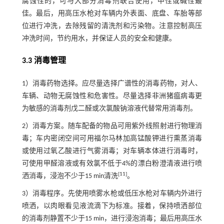
腐蚀性的，可与大部分消毒剂联合使用，中性或碱性最
佳。最后，用高压水枪对车辆内外表面、底盘、车胎等部
位进行冲洗，去除残留的清洗剂和污染物。注意控制高压
冲洗时间，节约用水，并保证人员的安全和健康。
3.3 消毒管理
1）消毒药物选择。应尽量选择广谱性的消毒药物，对人、
车辆、动物无腐蚀性和危害性。尽量选择非洲猪瘟病毒更
为敏感的消毒剂戊二醛或次氯酸钠溶液代替常用消毒剂。
2）消毒方案。随车配备的物品可用紫外线照射进行物理消
毒；车内密闭空间可用福尔马林加高锰酸钾进行熏蒸消毒
或使用过氧乙酸进行气雾消毒；对车辆本体进行消毒时，
可使用甲醛溶液或有效氯不低于4%的漂白粉澄清液进行喷
[
11
]
洒消毒，浸泡不少于15 min清洗
。
3）消毒程序。先使用喷雾水枪或低压水枪对车辆内外进行
喷洒，以肉眼看见液流滴下为标准。接着，保持喷洒部位
的消毒剂静置不少于15 min，进行浸泡消毒；最后用高压水