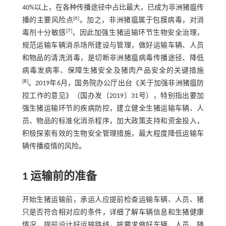
40%以上，在各种传播途径中占比最大，已成为非洲猪瘟传
[
6
]
播的主要风险点
。加之，非洲猪瘟属于包膜病毒，对消
[
7
]
毒剂十分敏感
，因此加强生猪运输环节生物安全治理，
规范运输车辆消杀场所建设与管理，做好运输车辆、人员
和物品的清洗消毒，是切断非洲猪瘟病毒传播途径、降低
病毒发病率、保障生猪安全及猪肉产品安全的关键措施
[
8
]
。2019年6月，国务院办公厅出台《关于加强非洲猪瘟防
控工作的意见》（国办发〔2019〕31号），特别指出要加
强生猪运输环节的疾病防控，建立健全生猪运输车辆、人
员、物品的标准化消杀程序，加大政策支持和资金投入，
积极探索有效的生物安全管理措施，最大程度降低运输车
辆传播疫情的风险。
1 运输前的准备
开始生猪运输前，承运人应提前检查运输车辆、人员、猪
只是否符合相对应的条件，详细了解车辆信息和生猪健康
情况，提前设计好运输路线，按要求做好车辆、人员、随