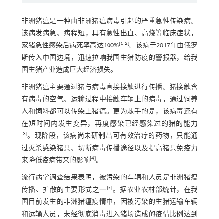
非洲猪瘟是一种由非洲猪瘟病毒引起的严重急性传染病。
该病发病急、病程短，具有急性出血、高烧等临床症状，
[
1
-
2
]
家猪急性感染后病死率高达100%
。该病于2017年由俄罗
斯传入中国边境，迅速拉响我国生猪防疫的警报器，给我
国生猪产业造成巨大经济损失。
非洲猪瘟主要通过猪与病毒直接接触进行传播。猪接触含
有病毒的空气、运输过程中接触车辆上的病毒，通过饲养
人和饲料都可以传染上猪瘟。更为棘手的是，该病毒还有
在短时间内发生变异，再度感染已经感染过的猪的能力
[
3
]
。现阶段，该病尚未研制出可有效治疗的药物，只能通
过灭杀感染猪只、切断病毒传播途径以及提高猪只免疫力
[
4
]
来降低疫病带来的影响
。
流行病学调查结果表明，被污染的车辆和人员是非洲猪瘟
[
5
]
传播、扩散的主要形式之一
。据农业农村部统计，在我
国目前发生的非洲猪瘟疫情中，因被污染的生猪运输车辆
和运输人员，未经彻底消毒进入猪场造成的疫情比例达到