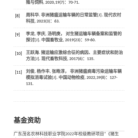
殖与饲料
,
2020
,
19
(7)：70-71.
周科华. 非洲猪瘟运输车辆的日常监管[J].
现代农村
[8]
科技
,
2023
(3)：63.
李龙, 李庆, 汤明庚， 对生猪运输车辆备案和监管的
[9]
探讨[J].
中国畜牧业
,
2019
(23)：59-60.
王跃海. 猪运输应激综合征的病因、主要症状和防治
[10]
方法[J].
现代畜牧科技
,
2017
(6)：135.
刘俊, 杨作丰, 张皓淳， 非洲猪瘟病毒污染运输车辆
[11]
模拟消毒试验[J].
中国动物检疫
,
2022
,
39
(8)：127-
131.
基金资助
广东茂名农林科技职业学院2022年校级教研项目“《猪生