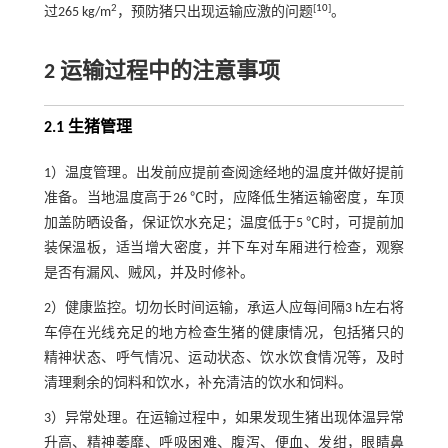
2
[
10
]
过265 kg/m
，预防猪只出现运输应激的问题
。
2 运输过程中的注意事项
2.1 生猪管理
1）温度管理。出发前应提前查阅途经地的温度并做好提前
准备。当地温度高于26 ℃时，应降低生猪运输密度，车顶
加盖防晒设备，保证饮水充足；温度低于5 ℃时，可提前加
装保温板，适当增大密度，并下车对车厢进行检查，观察
是否有漏风、贼风，并及时修补。
2）健康监控。切勿长时间运输，承运人应每间隔3 h左右将
车停在光线充足的地方检查生猪的健康情况，包括猪只的
精神状态、呼气情况、运动状态、饮水饮食情况等，及时
清理剩余的饲料和饮水，补充清洁的饮水和饲料。
3）异常处理。在运输过程中，如果发现生猪出现体温异常
升高、精神萎靡、呼吸困难、腹泻、便血、发绀，眼睛鼻