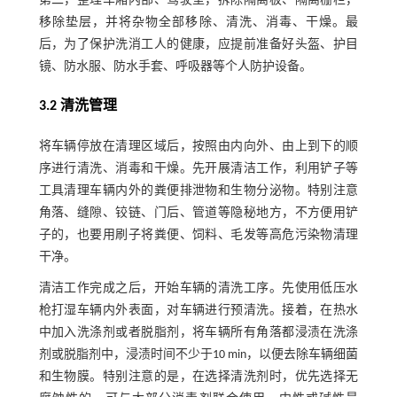
第二，整理车厢内部、驾驶室，拆除隔离板、隔离栅栏，
移除垫层，并将杂物全部移除、清洗、消毒、干燥。最
后，为了保护洗消工人的健康，应提前准备好头盔、护目
镜、防水服、防水手套、呼吸器等个人防护设备。
3.2 清洗管理
将车辆停放在清理区域后，按照由内向外、由上到下的顺
序进行清洗、消毒和干燥。先开展清洁工作，利用铲子等
工具清理车辆内外的粪便排泄物和生物分泌物。特别注意
角落、缝隙、铰链、门后、管道等隐秘地方，不方便用铲
子的，也要用刷子将粪便、饲料、毛发等高危污染物清理
干净。
清洁工作完成之后，开始车辆的清洗工序。先使用低压水
枪打湿车辆内外表面，对车辆进行预清洗。接着，在热水
中加入洗涤剂或者脱脂剂，将车辆所有角落都浸渍在洗涤
剂或脱脂剂中，浸渍时间不少于10 min，以便去除车辆细菌
和生物膜。特别注意的是，在选择清洗剂时，优先选择无