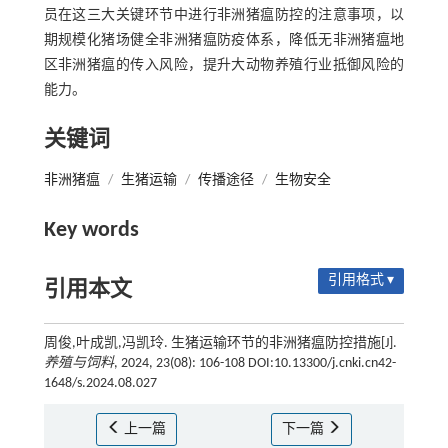
员在这三大关键环节中进行非洲猪瘟防控的注意事项，以
期规模化猪场健全非洲猪瘟防疫体系，降低无非洲猪瘟地
区非洲猪瘟的传入风险，提升大动物养殖行业抵御风险的
能力。
关键词
非洲猪瘟
/
生猪运输
/
传播途径
/
生物安全
Key words
引用格式 ▾
引用本文
周俊,叶成凯,冯凯玲. 生猪运输环节的非洲猪瘟防控措施[J].
养殖与饲料
, 2024, 23(08): 106-108 DOI:10.13300/j.cnki.cn42-
1648/s.2024.08.027
上一篇
下一篇