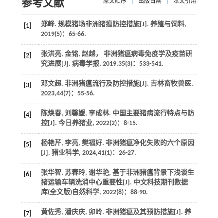
参考文献
原文顺序
|
出版日期
|
本文引用
郑峰. 规模猪场非洲猪瘟防控措施[J].
养殖与饲料
,
[1]
2019
(5)：65-66.
张洪亮, 金铭, 赵越， 非洲猪瘟病毒免疫学及疫苗研
[2]
究进展[J].
病毒学报
,
2019
,
35
(3)：533-541.
邓文超. 非洲猪瘟流行及防控措施[J].
吉林畜牧兽医
,
[3]
2023
,
44
(7)：55-56.
陈焕春, 刘馨媛, 李成林. 中国主要猪病流行特点与防
[4]
控[J].
今日养猪业
,
2022
(2)：8-15.
杨艳芹, 李亮, 樊福好. 非洲猪瘟净化失败的六个原因
[5]
[J].
猪业科学
,
2024
,
41
(1)：26-27.
张华智, 苏春玲, 谢华艳, 基于非洲猪瘟背景下浅谈生
[6]
猪运输车辆洗消中心重要性[J].
中文科技期刊数据
库(全文版)自然科学
,
2022
(8)：88-90.
黄佐秀, 潘庆庆, 卯岭. 非洲猪瘟及其预防措施[J].
养
[7]