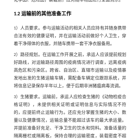
化学品、危险品，装载前，应对随车物品进行全面消杀。
1.2 运输前的其他准备工作
1）人员要求。参与运输活动的相关人员应持有并随身携带
合法有效的健康证明，并在运输活动前做好个人卫生，穿
着干净得体的衣服，并随车携带一套干净衣服备用。
2）路径规划。在运输工作开展之前，承运人应该提前规划
好路线，对运输路径周围的疫病情况进行调查，远离疫病
高危区和污染区。跨省、自治区、直辖市运输以及疫情暴
发地出发的生猪运输车辆，需配备车辆定位跟踪系统，并
将信息记录保存半年以上，便于后期非洲猪瘟病毒流调。
3）生猪要求。运输前，承运人应检查生猪的《动物检疫合
格证明》，未提供相关证明或证明信息与实际情况不符
的，应提前终止运输行为。还应充分掌握生猪的大小、数
量以及健康情况，运输总量不能超过该车的最大承运量。
并提前准备好充足、干净卫生的饮水和饲料。准备适量的
隔离栅栏或隔离板，保持合理的运输密度，装载密度不超