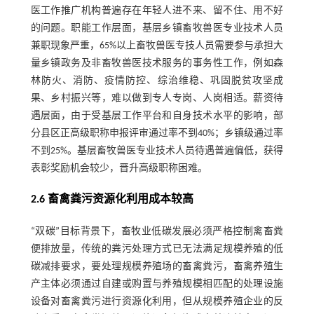
医工作推广机构普遍存在年轻人进不来、留不住、用不好
的问题。职能工作层面，基层乡镇畜牧兽医专业技术人员
兼职现象严重，65%以上畜牧兽医专技人员需要参与承担大
量乡镇政务及非畜牧兽医技术服务的事务性工作，例如森
林防火、消防、疫情防控、综治维稳、巩固脱贫攻坚成
果、乡村振兴等，难以做到专人专岗、人岗相适。薪资待
遇层面，由于受基层工作平台和自身技术水平的影响，部
分县区正高级职称申报评审通过率不到40%；乡镇级通过率
不到25%。基层畜牧兽医专业技术人员待遇普遍偏低，获得
表彰奖励机会较少，晋升高级职称困难。
2.6 畜禽粪污资源化利用成本较高
“双碳”目标背景下，畜牧业低碳发展必须严格控制禽畜粪
便排放量，传统的粪污处理方式已无法满足规模养殖的低
碳减排要求，要处理规模养殖场的畜禽粪污，畜禽养殖生
产主体必须通过自建或购置与养殖规模相匹配的处理设施
设备对畜禽粪污进行资源化利用，但从规模养殖企业的反