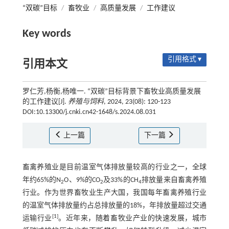
“双碳”目标
/
畜牧业
/
高质量发展
/
工作建议
Key words
引用格式 ▾
引用本文
罗仁芳,杨衡,杨唯一. “双碳”目标背景下畜牧业高质量发展
的工作建议[J].
养殖与饲料
, 2024, 23(08): 120-123
DOI:10.13300/j.cnki.cn42-1648/s.2024.08.031
上一篇
下一篇
畜禽养殖业是目前温室气体排放量较高的行业之一，全球
年约65%的N
O、9%的CO
及33%的CH
排放量来自畜禽养殖
2
2
4
行业。作为世界畜牧业生产大国，我国每年畜禽养殖行业
的温室气体排放量约占总排放量的18%，年排放量超过交通
[
1
]
运输行业
。近年来，随着畜牧业产业的快速发展，城市