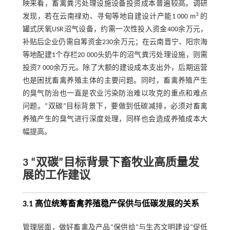
映来看，畜禽粪污处理设施设备投资成本普遍较高。调研
3
发现，若在云南禄劝、寻甸等地自建设计产能1 000 m
的
罐式厌氧USR沼气设备，约需一次性投入资金400余万元，
补贴后企业仍需自筹资金230余万元；在云南晋宁、阳宗海
等地配建1个存栏20 000头奶牛的沼气粪污处理设施，则需
投资7 000余万元。除了大额的建设成本支出外，后期运营
也是困扰畜禽养殖主体的主要问题。同时，畜禽养殖产生
的臭气防治也一直是农业污染防治难以攻克的重点和难点
问题。“双碳”目标背景下，要做到低碳减排，必须对畜禽
养殖产生的臭气进行深度处理，同样也会造成养殖成本大
幅提高。
3 “双碳”目标背景下畜牧业高质量发
展的工作建议
3.1 高位统筹畜禽养殖稳产保供与低碳发展的关系
管理层面，做好畜禽及产品“保供给”与生态文明建设“促低