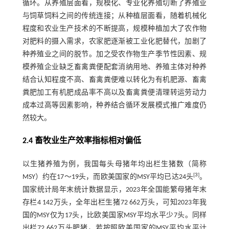
循环。从养殖层面看，规模化、专业化养殖切断了养殖业
与饲草饲料之间的传统连接；从种植层面看，随着机械化
程度和农业生产技术的不断提高，规模种植加大了农作物
对肥料的摄入需求，农家肥逐渐被工业化肥替代，加剧了
种养殖业之间的脱节。加之受农作物生产季节性因素、规
模养殖企业缺乏畜禽粪便配套消纳用地、养殖主体对种养
结合认知程度不高、畜禽粪便难以转化为有机肥源、畜禽
粪肥加工有机肥成品率不高以及畜禽粪便清理转运劳动力
成本过高等因素影响，种养结合循环发展模式推广难度仍
然较大。
2.4 畜牧业生产效率指标相对偏低
以生猪养殖为例，我国每头母猪年均出栏生猪数（简称
[
3
]
MSY）约在17～19头，而欧美国家的MSY平均已达24头
。
国家统计局年末统计数据显示，2023年全国能繁母猪年末
存栏4 142万头，全年出栏生猪72 662万头，可知2023年我
国的MSY仅为17头，比欧美国家MSY平均水平少7头。同样
出栏72 662万头肥猪，若按照欧美国家的MSY平均水平计