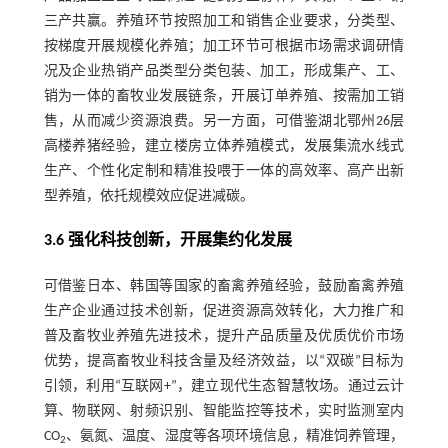
三产共赢。养殖环节按照加工和销售企业要求，分类型、
按梯度开展规模化养殖；加工环节可根据市场需求调研情
况及企业热销产品类型分类包装、加工，形成集产、工、
销为一体的畜牧业发展链条，开展订单养殖、按需加工销
售，从而减少资源浪费。另一方面，可借鉴湖北鄂州26层
高楼养猪经验，建立楼房立体养殖模式，发展集流水线式
生产、个性化定制和精准投喂于一体的高效率、高产出新
型养殖，依托规模效应促进减碳。
3.6 强化科技创新，开展集约化发展
可借鉴日本、韩国等国家的畜禽养殖经验，鼓励畜禽养殖
生产企业通过技术创新，促进资源高效转化，大力推广和
普及畜牧业养殖先进技术，提升产品质量及优质优价市场
优势，提高畜牧业科技含量及经济效益，以“双碳”目标为
引领，利用“互联网+”，建立现代生态智慧牧场。通过云计
算、物联网、射频识别、智能监控等技术，实时监测室内
CO
、氨氮、温度、湿度等各项环境信息，精准饲养管理，
2