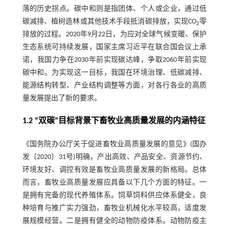
落的历史拐点。碳中和则是指团体、个人或企业，通过低
碳减排、植树造林或其他技术手段抵消碳排放，实现CO
零
2
排放的过程。2020年9月22日，为应对全球气候变暖、保护
生态系统可持续发展，国家主席习近平在联合国会议上承
诺，我国力争在2030年前实现碳达峰，争取2060年前实现
碳中和。为实现这一目标，我国在环境治理、低碳减排、
能源结构转型、产业结构调整等方面，对各行各业的高质
量发展提出了新的要求。
1.2 “双碳”目标背景下畜牧业高质量发展的内涵特征
《国务院办公厅关于促进畜牧业高质量发展的意见》(国办
发〔2020〕31号)明确，产出高效、产品安全、资源节约、
环境友好、调控有效是畜牧业高质量发展的新格局。总体
而言，畜牧业高质量发展应具备以下几个方面的特征。一
是拥有完备的现代养殖体系。饲草饲料供应体系健全，良
种培育与推广实力强劲，畜牧业机械化水平较高，适度发
展规模经营。二是拥有健全的动物防疫体系。动物防疫主