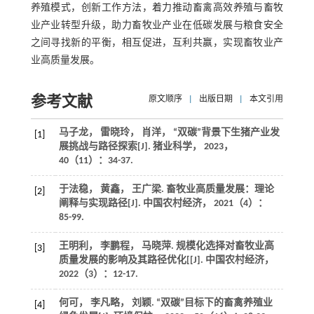
养殖模式，创新工作方法，着力推动畜禽高效养殖与畜牧
业产业转型升级，助力畜牧业产业在低碳发展与粮食安全
之间寻找新的平衡，相互促进，互利共赢，实现畜牧业产
业高质量发展。
参考文献
原文顺序
|
出版日期
|
本文引用
马子龙， 雷晓玲， 肖洋， “双碳”背景下生猪产业发
[1]
展挑战与路径探索[J].
猪业科学
，
2023
，
40
（11）：34-37.
于法稳， 黄鑫， 王广梁. 畜牧业高质量发展：理论
[2]
阐释与实现路径[J].
中国农村经济
，
2021
（4）：
85-99.
王明利， 李鹏程， 马晓萍. 规模化选择对畜牧业高
[3]
质量发展的影响及其路径优化[[J].
中国农村经济
，
2022
（3）：12-17.
何可， 李凡略， 刘颖. “双碳”目标下的畜禽养殖业
[4]