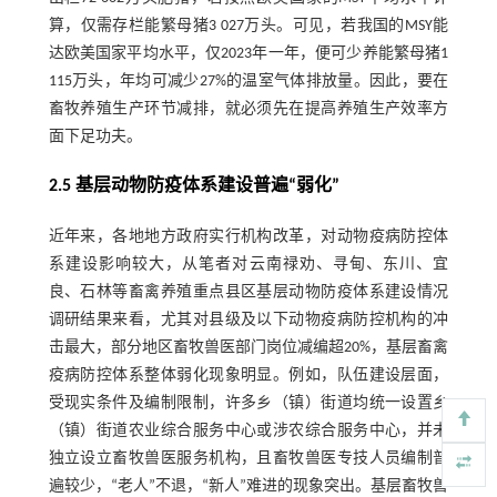
算，仅需存栏能繁母猪3 027万头。可见，若我国的MSY能
达欧美国家平均水平，仅2023年一年，便可少养能繁母猪1
115万头，年均可减少27%的温室气体排放量。因此，要在
畜牧养殖生产环节减排，就必须先在提高养殖生产效率方
面下足功夫。
2.5 基层动物防疫体系建设普遍“弱化”
近年来，各地地方政府实行机构改革，对动物疫病防控体
系建设影响较大，从笔者对云南禄劝、寻甸、东川、宜
良、石林等畜禽养殖重点县区基层动物防疫体系建设情况
调研结果来看，尤其对县级及以下动物疫病防控机构的冲
击最大，部分地区畜牧兽医部门岗位减编超20%，基层畜禽
疫病防控体系整体弱化现象明显。例如，队伍建设层面，
受现实条件及编制限制，许多乡（镇）街道均统一设置乡
（镇）街道农业综合服务中心或涉农综合服务中心，并未
独立设立畜牧兽医服务机构，且畜牧兽医专技人员编制普
遍较少，“老人”不退，“新人”难进的现象突出。基层畜牧兽