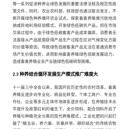
等一系列促进种养业绿色发展的重要法律法规及规范性政
策文件，同时，农业农村部、财政部也通过联合发文，不
断开展绿色种养循环农业试点，探索畜禽养殖粪污就地消
纳或异地利用经验模式，开发绿色低碳农产品。但在市场
交易过程中，由于绿色低碳畜禽产品成本偏高，消费者无
法直接从产品层面获得产品生产过程在应对气候变化方面
的价值等原因，导致绿色低碳畜禽产品无法在普通消费市
场产生价值优势，进而影响畜禽养殖绿色低碳发展动力，
造成畜禽养殖业全产业链绿色低碳转型困难。
2.3 种养结合循环发展生产模式推广难度大
十一届三中全会以来，我国开启历史性的农村改革，畜禽
养殖业逐步向专业化、商品化转型，个体工商户、专业合
作社、企业等多元主体市场体系逐步形成，在养殖技术水
平提升及政策红利的催生下，全价饲料、配合饲料开启了
养殖与种植完全分离的现代养殖模式，工业化肥的兴起打
破了“植五谷、养六畜、农桑并举、耕织结合”的传统农牧