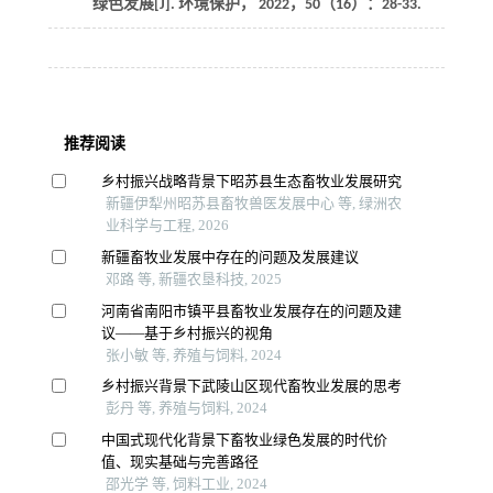
绿色发展[J].
环境保护
，
2022
，
50
（16）：28-33.