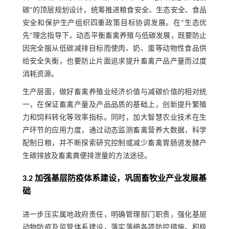
碳”的顶层规划设计，统筹推进粮食安全、生态安全、食品
安全和保护生产组织四重政策目标协调发展。在“生态优
先”理念指导下，动态平衡畜禽养殖与低碳发展，既要防止
因完全服从低碳减排目标而使肉、奶、蛋等动物性食品供
给安全失衡，也要防止片面追求提升畜禽产品产量而过度
消耗资源。
生产层面，做好畜禽养殖业经济价值与减碳价值的相对统
一，在保证畜禽产量及产品品质的基础上，创新提升繁殖
力和饲料转化等效率指标。同时，加大智慧农业技术在生
产环节的应用力度，通过动态监测畜禽营养大数据，科学
配制日粮，并不断探索研究控制或减少畜禽胃肠道发酵产
生碳排放及畜禽粪便排泄量的方法途径。
3.2 加强基层防疫体系建设，巩固畜牧业产业发展基
础
进一步压实属地政府责任，明确管理部门职责，强化基层
动物防疫及监管体系建设，落实落细各项防控措施。积极