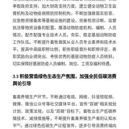
争取政府支持，加大财政支持力度，建立健全动物卫生监
督机构及动物疫病预防控制机构，不断加强兽医实验室、
应急物资储备库等基础设施的建设，完善检测诊断、监督
执法等物资设备的配置。厘清动物防疫机构、编制、人员
情况，配齐配强专业技术人员，夯实、稳定基层动物防疫
工作队伍。不断提升畜牧兽医从业人员专业素养和技术水
平，提高中高级职称比例，职务职级晋升和职称评定、表
彰奖励向业绩突出、考核优秀的基层动物防疫人员倾斜，
切实保障好基层防疫人员编制、岗位、工资及福利待遇。
3.3 积极营造绿色生态生产氛围，加强全民低碳消费
舆论引导
畜禽养殖生产环节，不断通过电视、网络、抖音短视频、
微博、微信公众号等社交媒体平台，宣传“双碳”相关规划
计划、政策法规，以及“双碳”目标下，畜牧业生产低碳养
殖技术、减排措施等，不断提升畜禽养殖生产者的认知水
[
4
]
平
。通过绿色低碳生产过程宣传，逐步引导消费终端向