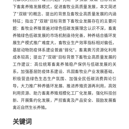
下畜禽养殖发展模式，促进畜牧业高质量发展，本文简述
了“双碳”的概念、提出的背景及畜牧业高质量发展的内涵
特征；指出了“双碳”目标背景下畜牧业发展存在的主要问
题：畜牧业养殖普遍对绿色低碳发展理念认识不深，畜禽
养殖绿色低碳发展的市场机制亟待完善，种养结合循环发
展生产模式推广难度大，畜牧业生产效率指标相对偏低，
基层动物防疫体系建设普遍“弱化”，畜禽粪污资源化利用
成本较高；提出了“双碳”目标背景下畜牧业高质量发展的
工作建议：高位统筹畜禽养殖稳产保供与低碳发展的关
系，加强基层防疫体系建设、巩固畜牧业产业发展基础，
积极营造绿色生态生产氛围、加强全民低碳消费舆论引
导，大力推广种养循环发展、推进养殖资源再利用，高效
利用资源、助力畜禽养殖规模化工厂化发展，强化科技创
新、开展集约化发展，严控畜禽及产品安全、鼓励发展畜
禽近自然生长养殖。
关键词