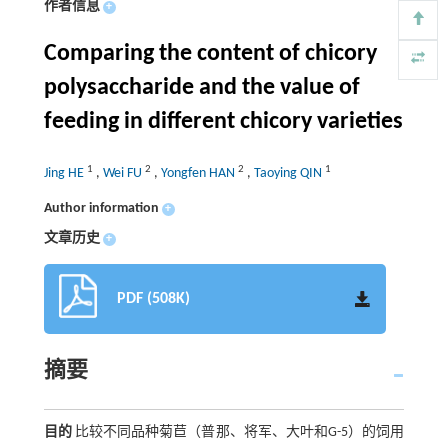
作者信息
+
Comparing the content of chicory
polysaccharide and the value of
feeding in different chicory varieties
1
2
2
1
Jing HE
,
Wei FU
,
Yongfen HAN
,
Taoying QIN
Author information
+
文章历史
+
PDF (508K)
摘要
目的
比较不同品种菊苣（普那、将军、大叶和G-5）的饲用