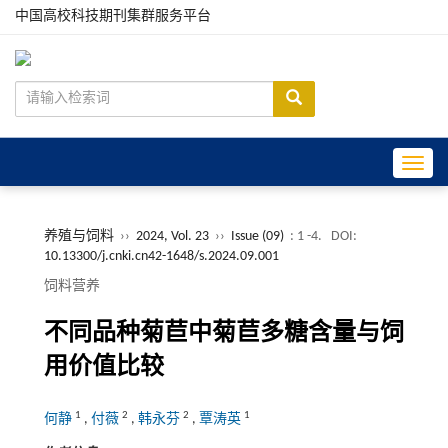
中国高校科技期刊集群服务平台
Toggle
养殖与饲料
››
2024, Vol. 23
››
Issue (09)
: 1 -4.
DOI:
10.13300/j.cnki.cn42-1648/s.2024.09.001
饲料营养
不同品种菊苣中菊苣多糖含量与饲
用价值比较
1
2
2
1
何静
,
付薇
,
韩永芬
,
覃涛英