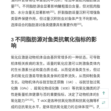
油同样更容易在草鱼肌肉中沉积，增加草鱼肌肉脂肪酸含
[
21
]
量
。不同脂肪源会显著影响鳙粗蛋白含量，但对肌肉脂
[
22
]
肪、水分含量无显著影响
。肝脏脂肪适量沉积可增强鱼
类营养保健作用，但过量沉积则会对鱼体产生不利影响，
[
23
]
选择适合的脂肪源对鱼类健康具有重要作用
。
3 不同脂肪源对鱼类抗氧化指标的影
响
氧化应激是动物机体自由基异常增多的一种状态，可导致
机体相关疾病的发生。适量的氧化应激可以刺激鱼类体内
的生长激素分泌和蛋白质合成，从而促进鱼类生长，但过
多的氧化应激易导致鱼类身体的营养流失，从而抑制鱼类
生长。动物机体内谷胱甘肽还原酶（GR）、谷胱甘肽过氧
化酶（GPx）、超氧化物歧化酶（SOD）等抗氧化酶类的活
性是衡量机体健康与否的重要指标，决定了动物机体的抗
[
24
-
25
]
氧化能力
。Ｔ-AOC是各种抗氧化物质和抗氧化酶等构
[
26
]
成的总抗氧化水平，是体现抗氧化能力的总体体现
。丙