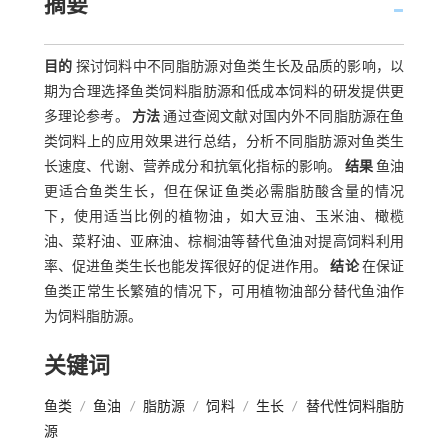
摘要
目的
探讨饲料中不同脂肪源对鱼类生长及品质的影响，以
期为合理选择鱼类饲料脂肪源和低成本饲料的研发提供更
多理论参考。
方法
通过查阅文献对国内外不同脂肪源在鱼
类饲料上的应用效果进行总结，分析不同脂肪源对鱼类生
长速度、代谢、营养成分和抗氧化指标的影响。
结果
鱼油
更适合鱼类生长，但在保证鱼类必需脂肪酸含量的情况
下，使用适当比例的植物油，如大豆油、玉米油、橄榄
油、菜籽油、亚麻油、棕榈油等替代鱼油对提高饲料利用
率、促进鱼类生长也能发挥很好的促进作用。
结论
在保证
鱼类正常生长繁殖的情况下，可用植物油部分替代鱼油作
为饲料脂肪源。
关键词
鱼类
/
鱼油
/
脂肪源
/
饲料
/
生长
/
替代性饲料脂肪
源