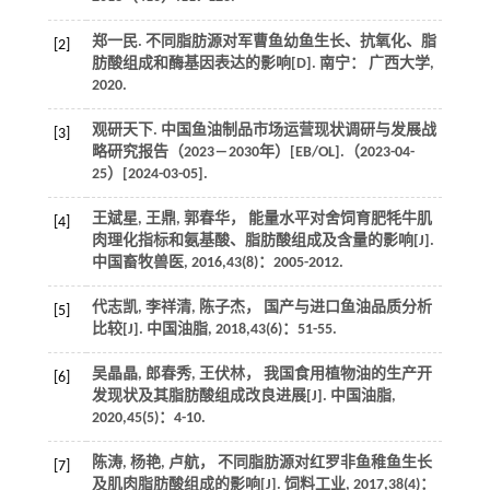
郑一民. 不同脂肪源对军曹鱼幼鱼生长、抗氧化、脂
[2]
肪酸组成和酶基因表达的影响[D]. 南宁： 广西大学,
2020
.
观研天下. 中国鱼油制品市场运营现状调研与发展战
[3]
略研究报告（2023―2030年）[EB/OL].（
2023
-04-
25）[
2024
-03-05].
王斌星, 王鼎, 郭春华， 能量水平对舍饲育肥牦牛肌
[4]
肉理化指标和氨基酸、脂肪酸组成及含量的影响[J].
中国畜牧兽医
,
2016
,
43
(8)：2005-2012.
代志凯, 李祥清, 陈子杰， 国产与进口鱼油品质分析
[5]
比较[J].
中国油脂
,
2018
,
43
(6)：51-55.
吴晶晶, 郎春秀, 王伏林， 我国食用植物油的生产开
[6]
发现状及其脂肪酸组成改良进展[J].
中国油脂
,
2020
,
45
(5)：4-10.
陈涛, 杨艳, 卢航， 不同脂肪源对红罗非鱼稚鱼生长
[7]
及肌肉脂肪酸组成的影响[J].
饲料工业
,
2017
,
38
(4)：