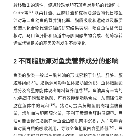
[
15
]
转移酶１的活性，促进珍珠龙胆石斑鱼对脂肪的代谢
。
[
16
]
Castro等
以菜籽油、亚麻籽油和棕榈油混合物代日粮鱼
油对马口鱼幼鱼的营养消化率、脂质吸收和运输以及脂质
和碳水化合物代谢途径的研究结果表明，喂食鱼油替代日
粮时，马口鱼肝脏和肠道中与胆固醇生物合成、葡萄糖转
运或代谢相关的基因没有发生不良变化。
2 不同脂肪源对鱼类营养成分的影响
鱼类的脂类一般以三酰甘油的形式累积于红肌、肝脏、腹
[
17
]
腔等组织
。脂肪源可影响鱼体脂肪酸沉积，鱼体脂肪酸
[
18
]
成分及含量亦能体现出饲料营养组成
。鱼油具有丰富的
n-3系高不饱和脂肪酸，可有效抑制脂肪合成，从而降低脂
[
19
]
肪在鱼体中的沉积
。猪油可提高黄颡鱼肌肉粗脂肪含
[
9
]
量，增加血液胆固醇含量，不利于黄颡鱼肝脏健康
。豆
油可能会促使脂肪在青鱼全鱼和肌肉中沉积，从而影响青
[
20
]
鱼对蛋白质的吸收利用，导致全鱼粗蛋白含量降低
，豆