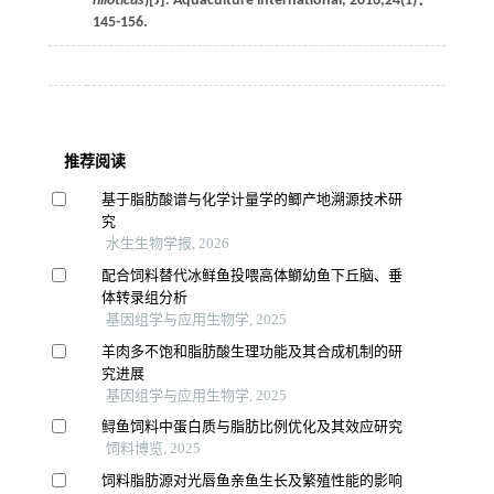
niloticus
)[J].
Aquaculture international
,
2016
,
24
(1)：
145-156.