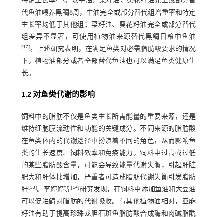
特定生长率
。以牛油、菜籽油、葵花籽油完全或部分替
代鱼油喂养黑鲷8周，牛油完全或部分替代组增重率和特定
生长率均低于其他组；菜籽油、葵花籽油完全或部分替代
组差异不显著，可使用植物油来源替代黑鲷日粮中鱼油
[
12
]
。上述研究表明，在满足鱼类对必需脂肪酸要求的情况
下，植物油部分或者全部替代鱼油也可以满足鱼类健康生
长。
1.2 对鱼类代谢的影响
饲料中的脂肪不仅是鱼类生长所需能量的重要来源，还是
维持细胞膜流动性和功能的关键成分。不同来源的脂肪酸
在鱼类体内的代谢途径中扮演着不同的角色，从而影响鱼
类的生长速度、饲料效率和免疫能力。饲料中过高或过低
的某些脂肪酸含量，可能会导致能量代谢失衡，引起肝脏
肥大和肝体比增加，严重者可造成脂肪代谢失衡引发脂肪
[
13
]
[
14
]
肝
。李婷婷等
研究发现，在饲料中添加鱼油和大豆油
可以促进鲟对脂肪的代谢吸收。与其他植物油相对，亚麻
籽油有助于提高珍珠龙胆石斑鱼脂肪酸合成酶和肉碱脂酰