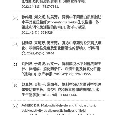
长性能及肉品质的影响[J].
动物营养学报
,
2022
,
34
(11)：7317-7331.
徐维娜, 刘文斌, 沈美芳， 饲料中不同蛋白质和脂肪
[23]
水平对克氏螯虾(
Procambarus clarkii
)生长性能、体
组成和消化酶活性的影响[J].
海洋与湖沼
,
2011
,
42
(4)：521-529.
付廷斌, 来琦芳, 高宝德， 复方中草药对杂交鲟抗氧
[24]
化、非特异性免疫及消化酶活性的影响[J].
饲料研
究
,
2022
,
45
(5)：58-61.
刘阳洋, 于海波, 武文一， 饲料脂肪水平对匙吻鲟生
[25]
长、体组成、消化酶活性、血清生化及抗氧化性能
的影响[J].
水产学报
,
2018
,
42
(12)：1940-1956.
赵亚婷, 吴旭干, 常国亮， 饲料中DHA含量对中华绒
[26]
螯蟹幼蟹生长、脂类组成和低氧胁迫的影响[J].
水
生生物学报
,
2013
,
37
(6)：1133-1144.
JANERO
D R
. Malondialdehyde and thiobarbituric
[27]
acid-reactivity as diagnostic indices of lipid