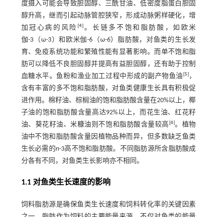
度摄入可能会导致胆固醇、三酰甘油、低密度脂蛋白胆固
醇升高，继而引起动脉管腔狭窄，形成动脉粥样硬化，增
[
4
]
加冠心病的风险
。长链多不饱和脂肪酸，如欧米
伽-3（ω-3）和欧米伽-6（ω-6）脂肪酸，对鱼类的生长发
育、免疫系统功能和繁殖性能有显著影响。而单不饱和脂
肪可以降低不良胆固醇并提高有益胆固醇，还有助于控制
[
5
]
血糖水平。鱼粉和渔业加工过程中形成的副产物鱼油
，
含有丰富的多不饱和脂肪酸，对鱼类健康生长具有积极促
进作用。棉籽油、棕榈油的饱和脂肪酸含量在20%以上，椰
子油的饱和脂肪酸含量高达92%以上，而花生油、红花籽
[
6
]
油、葵花籽油、米糠油则不饱和脂肪酸含量较高
。植物
油中不饱和脂肪酸含量因植物品种而异，但多数缺乏鱼类
生长必需的
n
-3高不饱和脂肪酸。不同脂肪源所含脂肪酸成
分各有不同，对鱼类生长影响亦不相同。
1.1 对鱼类生长速度的影响
饲料脂肪源是确保鱼类生长速度和饲料转化率的关键因素
之一。脂肪作为饲料的主要能量来源，不仅对鱼类的能量