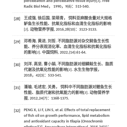
peroxidation and peroxidative tissue injury[J].
Free
Radic Biol Med
，
1990
，
9
(6)：515-540.
王成强, 徐后国, 梁萌青， 饲料亚麻酸含量对大规格
[28]
鲈鱼生长性能、抗氧化指标和血清生化指标的影响
[J].
动物营养学报
,
2016
,
28
(10)：3123-3133.
邓希海, 黄进, 刘哲. 不同脂肪源对杂交鲟鱼生长性
[29]
能、养分表观消化率、血清生化指标和抗氧化指标
的影响[J].
中国饲料
,
2022
,(14):61-64.
刘洋, 高坚, 曹小娟, 不同脂肪源对细鳞鲑生长、脂质
[30]
代谢及抗氧化性能的影响[J].
水生生物学报
，
2018
，
42
(3)：533-541.
潘瑜, 毛述宏, 关勇， 饲料中不同脂肪源对鲤鱼生长
[31]
性能、脂质代谢和抗氧能力的影响[J].
动物营养学
报
,
2012
,
24
(7)：1368-1375.
PENG
X
,
LI
F
,
LIN
S
, et al. Effects of total replacement
[32]
of fish oil on growth performance, lipid metabolism
and antioxidant capacity in tilapia (
Oreochromis