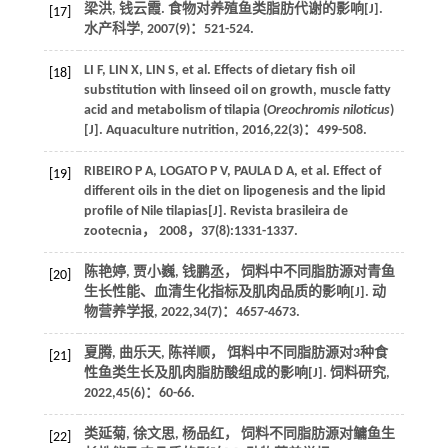
梁洪, 钱云霞. 食物对养殖鱼类脂肪代谢的影响[J].
[17]
水产科学
,
2007
(9)：521-524.
LI
F
,
LIN
X
,
LIN
S
, et al. Effects of dietary fish oil
[18]
substitution with linseed oil on growth, muscle fatty
acid and metabolism of tilapia (
Oreochromis niloticus
)
[J].
Aquaculture nutrition
,
2016
,
22
(3)：499-508.
RIBEIRO
P A
,
LOGATO
P V
,
PAULA
D A
, et al. Effect of
[19]
different oils in the diet on lipogenesis and the lipid
profile of Nile tilapias[J].
Revista brasileira de
zootecnia
，
2008
，
37
(8):1331-1337.
陈艳婷, 贾小巍, 钱鹏丞， 饲料中不同脂肪源对青鱼
[20]
生长性能、血清生化指标及肌肉品质的影响[J].
动
物营养学报
,
2022
,
34
(7)：4657-4673.
夏腾, 曲乐天, 陈祥顺， 饵料中不同脂肪源对3种食
[21]
性鱼类生长及肌肉脂肪酸组成的影响[J].
饲料研究
,
2022
,
45
(6)：60-66.
类延菊, 徐文思, 杨品红， 饲料不同脂肪源对鳙鱼生
[22]