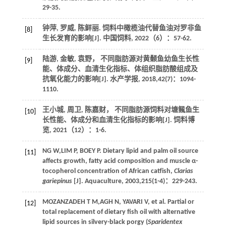
29-35.
钟萍, 罗威, 陈鲜丽. 饲料中橄榄油代替鱼油对罗非鱼
[8]
生长发育的影响[J].
中国饲料
,
2022
（6）：57-62.
陆游, 金敏, 袁野， 不同脂肪源对黄颡鱼幼鱼生长性
[9]
能、体成分、血清生化指标、体组织脂肪酸组成及
抗氧化能力的影响[J].
水产学报
,
2018
,
42
(7)：1094-
1110.
王小城, 周卫, 陈嘉财， 不同脂肪源饲料对塘鲺鱼生
[10]
长性能、体成分和血清生化指标的影响[J].
饲料博
览
,
2021
（12）：1-6.
NG W,LIM P,
BOEY
P
. Dietary lipid and palm oil source
[11]
affects growth, fatty acid composition and muscle α-
tocopherol concentration of African catfish,
Clarias
gariepinus
[J].
Aquaculture
,
2003
,
215
(1-4)：229-243.
MOZANZADEH
T M
,AGH N,
YAVARI
V
, et al. Partial or
[12]
total replacement of dietary fish oil with alternative
lipid sources in silvery-black porgy (
Sparidentex