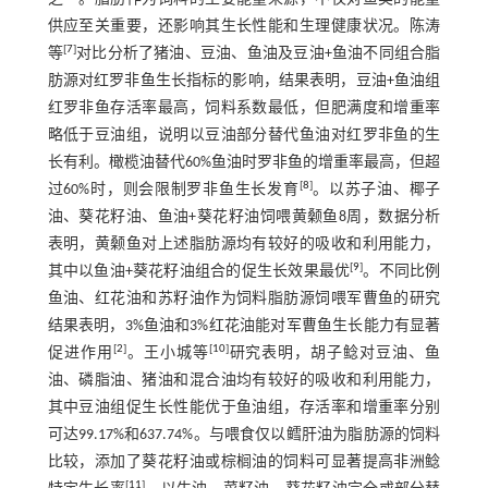
供应至关重要，还影响其生长性能和生理健康状况。陈涛
[
7
]
等
对比分析了猪油、豆油、鱼油及豆油+鱼油不同组合脂
肪源对红罗非鱼生长指标的影响，结果表明，豆油+鱼油组
红罗非鱼存活率最高，饲料系数最低，但肥满度和增重率
略低于豆油组，说明以豆油部分替代鱼油对红罗非鱼的生
长有利。橄榄油替代60%鱼油时罗非鱼的增重率最高，但超
[
8
]
过60%时，则会限制罗非鱼生长发育
。以苏子油、椰子
油、葵花籽油、鱼油+葵花籽油饲喂黄颡鱼8周，数据分析
表明，黄颡鱼对上述脂肪源均有较好的吸收和利用能力，
[
9
]
其中以鱼油+葵花籽油组合的促生长效果最优
。不同比例
鱼油、红花油和苏籽油作为饲料脂肪源饲喂军曹鱼的研究
结果表明，3%鱼油和3%红花油能对军曹鱼生长能力有显著
[
2
]
[
10
]
促进作用
。王小城等
研究表明，胡子鲶对豆油、鱼
油、磷脂油、猪油和混合油均有较好的吸收和利用能力，
其中豆油组促生长性能优于鱼油组，存活率和增重率分别
可达99.17%和637.74%。与喂食仅以鳕肝油为脂肪源的饲料
比较，添加了葵花籽油或棕榈油的饲料可显著提高非洲鲶
[
11
]