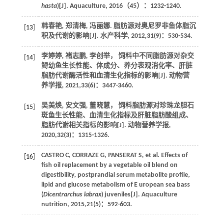
hasta
)[J].
Aquaculture
,
2016
（45）：1232-1240.
韩春艳, 郑清梅, 冯丽娜. 脂肪源对奥尼罗非鱼体脂沉
[13]
积及代谢的影响[J].
水产科学
,
2012
,
31
(9)：530-534.
李婷婷, 褚志鹏, 李创举， 饲料中不同脂肪源对杂交
[14]
鲟幼鱼生长性能、体成分、养分表观消化率、肝脏
脂肪代谢酶活性和血清生化指标的影响[J].
动物营
养学报
,
2021
,
33
(6)：3447-3460.
吴美焕, 安文强, 董晓慧， 饲料脂肪源对珍珠龙胆石
[15]
斑鱼生长性能、血清生化指标及肝脏脂肪酸组成、
脂肪代谢相关指标的影响[J].
动物营养学报
,
2020
,
32
(3)：1315-1326.
CASTRO
C
,
CORRAZE
G
,
PANSERAT
S
, et al. Effects of
[16]
fish oil replacement by a vegetable oil blend on
digestibility, postprandial serum metabolite profile,
lipid and glucose metabolism of E uropean sea bass
(
Dicentrarchus labrax
) juveniles[J].
Aquaculture
nutrition
,
2015
,
21
(5)：592-603.