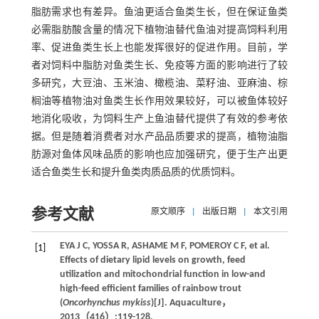
脂肪需求也有差异。鱼油更适合鱼类生长，但在保证鱼类
必需脂肪酸含量的情况下植物油替代鱼油对提高饲料利用
率、促进鱼类生长上也能发挥很好的促进作用。目前，学
者对饲料中脂肪对鱼类生长、免疫等方面的影响进行了较
多研究，大豆油、玉米油、橄榄油、菜籽油、亚麻油、棕
榈油等植物油对鱼类生长作用效果较好，可以被鱼体较好
地消化吸收，为饲料生产上鱼油替代提供了有效的参考依
据。但是随着消费者对水产品品质要求的提高，植物油脂
肪源对鱼体风味品质的影响也应加强研究，便于生产出更
适合鱼类生长和提升鱼类肉质品质的优质饲料。
参考文献
原文顺序
|
出版日期
|
本文引用
EYA
J C
,
YOSSA
R
,
ASHAME
M F
,
POMEROY
C F
, et al.
[1]
Effects of dietary lipid levels on growth, feed
utilization and mitochondrial function in low-and
high-feed efficient families of rainbow trout
(
Oncorhynchus mykiss
)[J].
Aquaculture
，
2013
（416）:119-128.