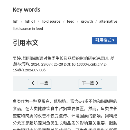
Key words
fish
/
fish oil
/
lipid source
/
feed
/
growth
/
alternative
lipid source in feed
引用格式 ▾
引用本文
吴婷. 饲料脂肪源对鱼类生长及品质的影响研究进展[J].
养
殖与饲料
, 2024, 23(09): 25-28 DOI:10.13300/j.cnki.cn42-
1648/s.2024.09.006
上一篇
下一篇
鱼类作为一种高蛋白、低脂肪、富含ω-3多不饱和脂肪酸的
食品，在人类健康饮食中占据重要位置。然而，鱼类生长
速度和肉质的改善不仅受遗传、环境因素的影响，饲料成
分尤其是脂肪源对鱼类生长和品质的影响至关重要。脂肪