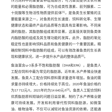
作为饲料中的重要营养组成部分，可为鱼类提供生长所需
的能量和必需脂肪酸，可为合成类性激素、前列腺素、二
[
1
]
十烷酸等生物活性物质提供前体
，是鱼类生长繁殖的主
要能量来源之一，对鱼类的生长速度、饲料转化率、生理
健康状态和最终产品的品质等方面具有显著影响。不同来
源的脂肪，其脂肪酸组成差异显著，这直接关联到鱼类体
内脂肪酸的组成及其生理功能的发挥。此外，脂肪的氧化
稳定性也是影响饲料品质和鱼类健康的一个重要因素。精
确控制饲料中脂肪酸的组成，可以有效改善鱼类的生长表
[
2
]
现和健康状况，进一步提升水产品的整体品质
。
鱼油富含ω-3系多不饱和脂肪酸（DHA和EPA），是鱼类人
工配合饲料中最为常见的脂肪源。近年来,水产养殖业快速
发展，鱼类人工配合饲料原料需求量逐年增加。鱼油的需
求量亦持续增大，价格持续处于高位，2020年鱼油价格约
[
3
]
为17 712元/t，2021年约为14 640元/t
。鱼类人工配合饲料
优质脂肪原料短缺的问题日益显著，制约了水产养殖业健
康可持续发展。开发和利用替代性饲料脂肪源，如微藻
油、植物油等，不仅可以减轻对鱼油资源的依赖，还能通