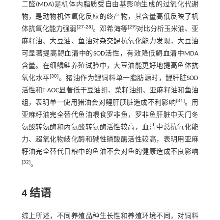
二醛(MDA)是机体内脂质受自由基影响生成的过氧化代谢
物，是动物机体氧化反应的终产物，其含量高低反映了机
[
27
-
28
]
[
29
]
体抗氧化能力强弱
。邓希海等
对比分析玉米油、亚
麻籽油、大豆油、鱼油对杂交鲟抗氧化能力发现，大豆油
可显著提高鲟血清中的SOD活性，有效降低鲟血清中MDA
含量。在细鳞鲑养殖试验中，大豆油能更好地提高鱼体抗
[
30
]
氧化水平
。猪油作为鲤饲料单一脂肪源时，鲤肝脏SOD
活性和T-AOC显著低于豆油组、菜籽油组、亚麻籽油和鱼油
[
31
]
组，表明单一使用猪油会对鲤肝胰脏造成不利影响
。用
亚麻籽油完全替代鱼油喂食罗非鱼，罗非鱼肝脏中天门冬
氨酸转氨酶和丙氨酸转氨酶活性较高，血清中总抗氧化能
力、超氧化物歧化酶和碱性磷酸酶活性较高，表明用亚麻
籽油完全替代日粮中的鱼油不会对鱼的健康造成不良影响
[
32
]
。
4 结语
综上所述，不同养殖品种生长性和养殖环境不同，对饲料