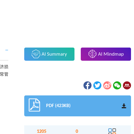
AI Summary
AI Mindmap
济损
常管
PDF (423KB)
1205
0