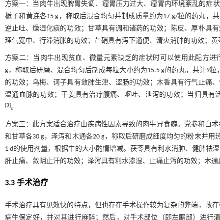
方案一：当肉牛出现脾胃失调、瘤胃压力过大、瘤胃内环境紊乱的症状时
栀子和黄连各15 g，称取后混合均匀并制成质量约为17 g/粒的药丸，
逆止吐、燥湿化痰的功效；甘草具有调和诸药的功效；陈皮、厚朴具有
理气宽中、行滞消胀的功效；芒硝具有泻下通便、清火消肿的功效；黄
方案二：当肉牛出现贫血、微量元素缺乏的症状时可以使用此配方进行治
g，称取后研磨、混合均匀后制成每粒大小约为15.5 g的药丸，共计9
的功效；乌梅、诃子具有敛肺生津、涩肠的功效；木香具有行气止痛、
温通血脉的功效；干姜具有治疗腹痛、呕吐、泄泻的功效；当归具有
[
3
]
。
方案三：此方案适合治疗由疾病性因素导致的肉牛异食癖。党参和白术各60
和甘草各30 g，泽泻和木通各20 g，称取后研磨成细度均匀的粉末并用
1 d的使用剂量，根据牛的大小酌情增减。茯苓具有利水消肿、健脾祛
肝止痛、敛阴止汗的功效；泽泻具有利水渗湿、止痛止泻的功效；木通
3.3 手术治疗
手术治疗具有见效快的特点，但也存在手术操作较为复杂的弊端，故在
病牛保定好，并对其进行麻醉；然后，对手术部位（即左臁部）进行清