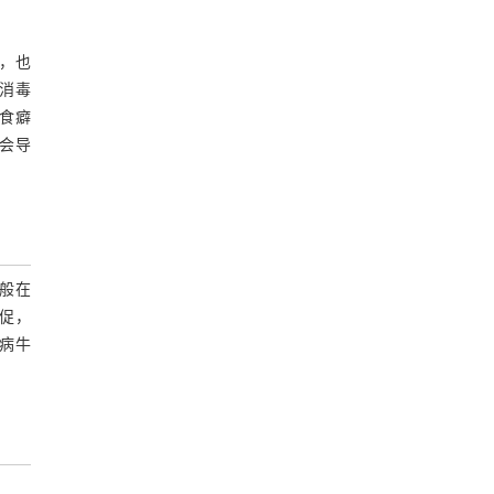
，也
消毒
食癖
会导
般在
促，
病牛