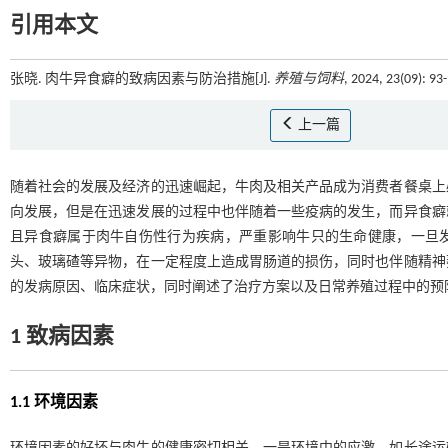
引用本文
张晓. 肉牛异食癖的致病因素与防治措施[J].
养殖与饲料
, 2024, 23(09): 9
上一篇
随着社会的发展及经济的迅速崛起，牛肉及相关产品成为消费者餐桌上
向发展，但是在迅速发展的过程中也伴随着一些疫病的发生，而异食癖
且异食癖属于肉牛自伤性行为疾病，严重影响牛只的生命健康，一旦
头、玻璃碴等异物，在一定程度上造成胃肠道的损伤，同时也伴随精神
的发病原因、临床症状，同时阐述了治疗方案以及日常养殖过程中的预
1 致病因素
1.1 环境因素