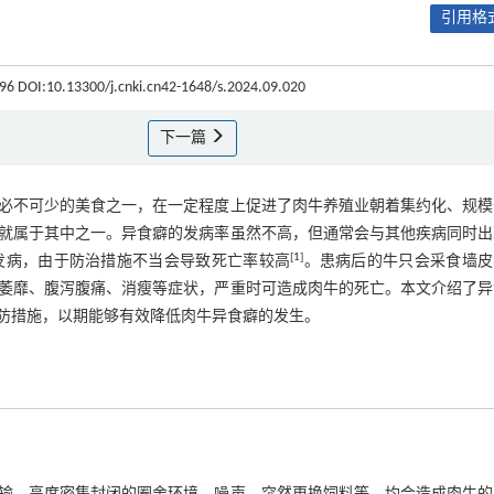
引用格式
3-96 DOI:10.13300/j.cnki.cn42-1648/s.2024.09.020
下一篇
必不可少的美食之一，在一定程度上促进了肉牛养殖业朝着集约化、规模
就属于其中之一。异食癖的发病率虽然不高，但通常会与其他疾病同时出
[
1
]
发病，由于防治措施不当会导致死亡率较高
。患病后的牛只会采食墙皮
萎靡、腹泻腹痛、消瘦等症状，严重时可造成肉牛的死亡。本文介绍了异
防措施，以期能够有效降低肉牛异食癖的发生。