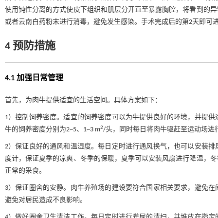
使用钝性分离的方式使皮下组织和肌层分开直至暴露胸腔，将看到的异
或者云南白药粉末进行消毒，避免发生感染。手术完成后的第2天即可
4 预防措施
4.1 加强日常管理
首先，为肉牛提供适宜的生活空间。具体方案如下：
1）控制饲养密度。适宜的饲养密度可以为牛提供良好的环境，并提供
2
牛的饲养密度分别为2~5、1~3 m
/头，同时每日将肉牛驱赶至运动场进行
2）保证良好的通风和温湿度。每日定时进行通风换气，也可以安装排
度计，保证夏季的凉爽、冬季的保暖，夏季可以安装风扇进行降温，冬
正常的采食。
3）保证圈舍的安静。肉牛养殖场的建设要符合国家相关要求，避免在
避免对居民造成不良影响。
4）做好圈舍卫生清洁工作。每日定时进行粪尿的清扫，并堆放在指定