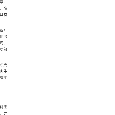
黄芩、
结、降
具有
各15
积化滞
痛、
功效
、枳壳
头肉牛
具有平
将患
，并