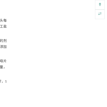
头每
人工盐
g的剂
合添加
酵母片
剂量，
疗，1