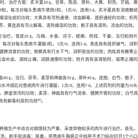
，治疗方案：炙半夏20 g，甘草、陈皮、厚朴、大黄、枳壳、芒硝、
共9粒，每次对每头患病牛使用3粒，1次/d，连用3 d。炙半夏具有消痞散
燥湿化痰的功效；大黄具有泻热通便、凉血解毒、逐瘀通经的功效；枳壳
芩、黄连具有泻火解毒、清热燥湿的功效；栀子具有清热、凉血的功效。
疗。青皮20 g，乌梅、木香、诃子、槟榔、肉桂、干姜、当归和附片
粒，每次对每头患病牛灌服3粒，1次/d，连用3 d。青皮具有疏肝破气、消
健脾消食的功效；槟榔具有行水下气、消积驱虫的功效；肉桂具有散寒止
活血补血、调经止痛、润肠通便的功效；附片具有温肾助阳、驱寒止痛的
 g，当归、茯苓、麦芽和神曲各50 g，厚朴40 g，连翘、白芍、栀子
热水冲调后对患病肉牛进行灌服，1次/d，连用7 d。上述药剂的剂量为10
湿、脾虚泄泻的功效；麦芽、神曲具有行气消食、健脾开胃的功效；白芍
[
6
]
具有解毒利尿的功效
。
养殖生产中适合对病情较为严重、采食异物较多的肉牛进行治疗。首先，
洗、剃毛和消毒；接着，将患病牛胸骨正中线用手术刀纵向切开1个小口