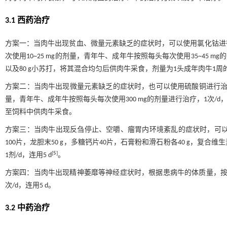
3.1 西药治疗
方案一：当肉牛出现贫血、微量元素缺乏的症状时，可以使用氯化钴进
次使用10~25 mg的剂量，青年牛、成年牛按照每头每次使用35~45 mg
以及80 g小苏打，将其混合均匀后供肉牛采食，剂量为1头成年肉牛1
方案二：当肉牛出现微量元素缺乏的症状时，也可以使用硫酸铜进行治疗。
量，青年牛、成年牛按照每头每次使用300 mg的剂量进行治疗，1次/
至饲料中供肉牛采食。
方案三：当肉牛出现反刍停止、空嚼、瘤胃内环境紊乱的症状时，可以使
100片，龙胆末50 g，多糖钙片40片，石膏粉和滑石粉各40 g，复合维
[
5
]
1剂/d，连用5 d
。
方案四：当肉牛出现精神萎靡等神经症状时，根据患病牛的体质量，按照
次/d，连用5 d。
3.2 中药治疗