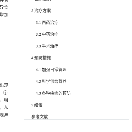
异食
异食
3 治疗方案
增加
3.1 西药治疗
3.2 中药治疗
3.3 手术治疗
4 预防措施
4.1 加强日常管理
4.2 科学供给营养
出现
。④
4.3 各种疾病的预防
、嗅
5 结语
，从
现异
参考文献