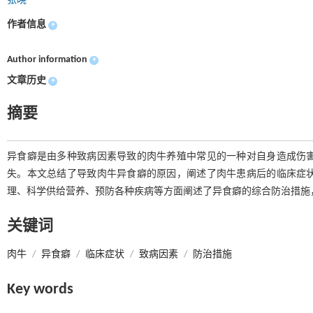
张晓
作者信息
+
Author information
+
文章历史
+
摘要
异食癖是由多种致病因素导致的肉牛养殖中常见的一种对自身造成伤
失。本文总结了导致肉牛异食癖的原因，阐述了肉牛患病后的临床症
理、科学供给营养、预防各种疾病等方面阐述了异食癖的综合防治措施
关键词
肉牛
/
异食癖
/
临床症状
/
致病因素
/
防治措施
Key words