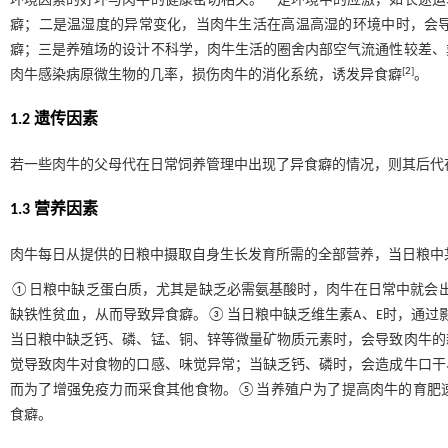
环境因素的好坏与肉牛的健康密切相关。一是环境中的应激，如长途运
癖；二是温湿度的异常变化，当肉牛生活在高温高湿的环境中时，会
癖；三是养殖场的设计不科学，肉牛生活的圈舍内部空气流通性较差、
[
2
]
肉牛感染病原微生物的几率，损伤肉牛的消化系统，诱发异食癖
。
1.2 遗传因素
若一些肉牛的父母代在日常饲养管理中出现了异食癖的情况，则其后代
1.3 营养因素
肉牛每日从提供的日粮中摄取自身生长发育所需的全部营养，当日粮中
①日粮中缺乏蛋白质，尤其是缺乏必需氨基酸时，肉牛在日常中就会
缺铁性贫血，从而导致异食癖。③当日粮中缺乏维生素A、E时，通过
当日粮中缺乏钙、磷、锰、铜、锌等微量矿物质元素时，会导致肉牛的
觉导致肉牛对食物的口感、味觉异常；当缺乏钙、磷时，会造成牛口干
而为了增强免疫力而采食其他食物。⑤当养殖户为了提高肉牛的育肥
食癖。