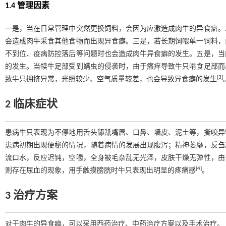
1.4 管理因素
一是，当在日常管理中突然更换饲料，会因为应激造成肉牛的异食癖。
会造成肉牛采食其他食物而出现异食癖。三是，若长期饲喂单一饲料，
不到位、疫病防控落后等问题时也会造成肉牛异食癖的发生。五是，当
的发生。当犊牛足部受到螨虫的侵袭时，由于瘙痒导致牛只啃食足部而
[
3
]
致牛只拥挤异常，光照较少、空气质量较差，也会导致异食癖的发生
2 临床症状
患病牛只表现为不停地用舌头舔舐嘴唇、口鼻、墙皮、泥土等，撕咬异
患病初期出现便秘的情况，随着病情的发展出现腹泻；精神萎靡，反刍
流口水，反应迟钝，空嚼，全身被毛杂乱无光泽，皮肤干燥无弹性，由
[
4
]
则存在尿血的现象，用手触摸膀胱时牛只表现出明显的疼痛感
。
3 治疗方案
对于肉牛的异食癖，可以采用西药治疗、中药治疗方案以及手术治疗。