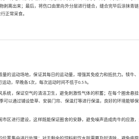
物剥离出来；最后，将伤口由里向外分层进行缝合，缝合完毕后涂抹青链
进行正常采食。
适量的运动场地，保证其每日的运动量，增强其免疫力和抵抗力。犊牛、
运动，早晚各1次，每次运动时间不低于0.5 h。
风系统，保证空气的清洁卫生，避免刺激性气体的积蓄；在每个圈舍悬挂
季可以通过铺设垫草、安装门帘、保温灯等进行保温，良好的环境能够保
闹市区进行建设，这样既能保证圈舍的安静，避免噪声造成肉牛的应激，
的位置集中进行处理；对于剩余的饲料和饮水则需要及时清除，避免病原