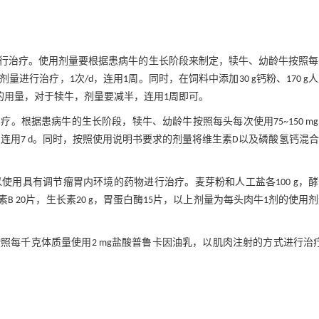
行治疗。使用剂量要根据患病牛的生长阶段来制定，犊牛、幼龄牛按照每
的剂量进行治疗，1次/d，连用1周。同时，在饲料中添加30 g钙粉、170 g
周的用量，对于犊牛，剂量要减半，连用1周即可。
根据患病牛的生长阶段，犊牛、幼龄牛按照每头每次使用75~150 m
d，连用7 d。同时，按照使用说明书要求的剂量将维生素D以及磷酸氢钙混
用具有调节瘤胃内环境的药物进行治疗。麦芽粉和人工盐各100 g，
生素B 20片，生长素20 g，胃蛋白酶15片，以上剂量为每头肉牛1剂的使用
每千克体质量使用2 mg盐酸普鲁卡因油乳，以肌肉注射的方式进行治