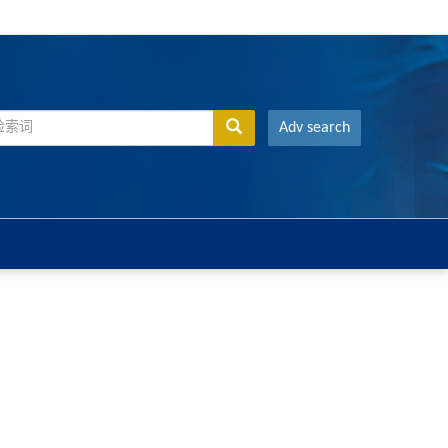
Adv search