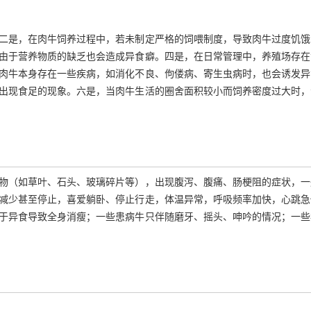
二是，在肉牛饲养过程中，若未制定严格的饲喂制度，导致肉牛过度饥饿
由于营养物质的缺乏也会造成异食癖。四是，在日常管理中，养殖场存在
肉牛本身存在一些疾病，如消化不良、佝偻病、寄生虫病时，也会诱发异
出现食足的现象。六是，当肉牛生活的圈舍面积较小而饲养密度过大时，
。
物（如草叶、石头、玻璃碎片等），出现腹泻、腹痛、肠梗阻的症状，一
减少甚至停止，喜爱躺卧、停止行走，体温异常，呼吸频率加快，心跳急
于异食导致全身消瘦；一些患病牛只伴随磨牙、摇头、呻吟的情况；一些