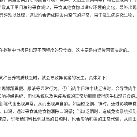
输，高度密集封闭的圈舍环境，噪声、突然更换饲料等，均会造成肉牛的
导致其正常日粮的采食减少，采食其他食物以适应环境的变化，最终出现
粪污难以处理，这些均会造成圈舍内空气的异常，易于滋生病原微生物，
在养殖中也极易出现不同程度的异食癖，这主要是由遗传因素决定的。
某种营养物质缺乏时，就会导致异食癖的发生。具体如下：
出现舔舐粪便、尿液等异常行为。②当肉牛日粮中缺乏铁时，会导致肉牛
影响神经系统、消化系统以及免疫系统的正常功能而使得肉牛出现异食癖
新陈代谢出现异常，从而出现异食癖。如当缺乏铜、锌时，通过影响味觉
、口渴，通过采食其他食物消除口渴感；当缺乏硒时，造成免疫系统损伤
速度，饲喂精饲料比例过高的日粮时，也会影响钙磷的正常代谢，从而出