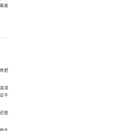
霉素
育肥
温湿
证牛
还能
微生