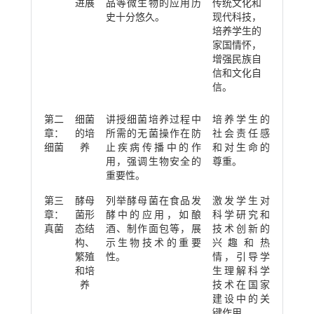
进展
品等微生物的应用历
传统文化和
史十分悠久。
现代科技，
培养学生的
家国情怀，
增强民族自
信和文化自
信。
第二
细菌
讲授细菌培养过程中
培养学生的
章：
的培
所需的无菌操作在防
社会责任感
细菌
养
止疾病传播中的作
和对生命的
用，强调生物安全的
尊重。
重要性。
第三
酵母
列举酵母菌在食品发
激发学生对
章：
菌形
酵中的应用，如酿
科学研究和
真菌
态结
酒、制作面包等，展
技术创新的
构、
示生物技术的重要
兴趣和热
繁殖
性。
情，引导学
和培
生理解科学
养
技术在国家
建设中的关
键作用。