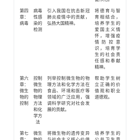
第四
病毒
引入我国在抗击新冠
将德育与智
章：
性感
肺炎疫情中的贡献，
育相结合，
病毒
染的
弘扬大国精神。
培养学生的
检测
爱国主义情
怀，增强疫
情防控意
识，培育学
生的社会责
任感和奉献
精神。
第六
控制
列举控制微生物的物
帮助学生树
章：
微生
理方法和化学方法在
立正确的价
微生
物的
食品、环境和医疗等
值观和职业
物的
物理
领域的广泛应用，强
道德观。
控制
方法
调科学研究对社会发
和化
展的贡献。
学方
法
第七
微生
将微生物的遗传变异
培养学生的
章：
物的
与社会主义核心价值
公共卫生意