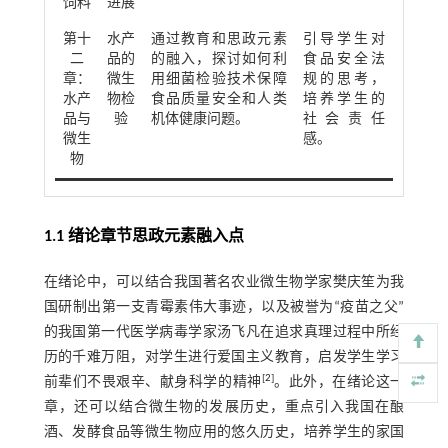
饲料
进展
第十
水产
通过教育和思政元素
引导学生对
二
品的
的融入，探讨如何利
食品安全法
章：
微生
用细菌检验技术保障
规的思考，
水产
物检
食品质量安全和人类
培养学生的
品与
验
机体健康问题。
社会责任
微生
感。
物
1.1 绪论章节思政元素融入点
在绪论中，可以结合我国著名农业微生物学家樊庆笙为我
国研制出第一支青霉素伟大事迹，以及被誉为“疫苗之父”
的我国第一代医学病毒学家汤飞凡在追求真理过程中所经
历的千难万阻，对学生进行爱国主义教育，启发学生学习
[
2
]
前辈们不畏艰辛、献身科学的精神
。此外，在绪论这一
章，还可以结合微生物的发展历史，重点引入我国在酿
酒、发酵食品等微生物应用的悠久历史，培养学生的家国