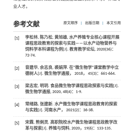
业人才。
参考文献
原文顺序
|
出版日期
|
本文引用
李松林, 陈乃松, 黄旭雄, 水产养殖专业核心课程开展
[1]
课程思政教育的探索与实践——以水产动物营养与
饲料学本科课程为例[J].
教育教学论坛
,
2020
(36)：
72-74.
音建华, 余志良, 裘娟萍. 在“微生物学”课堂教学中立
[2]
德树人[J].
微生物学通报
，
2018
，
45
(3)：661-664.
梁志宏, 明玥. 食品微生物学课程思政探索与实践[J].
[3]
微生物学通报
,
2020
,
48
(4)：1-9.
常绪路, 张建新. 水产微生物学课程思政教育的探索
[4]
与实践[J].
河南水产
，
2021
(2)：36-38.
宋霖, 熊俐灵. 高职院校水产微生物课程思政教学改
[5]
革与探索[J].
养殖与饲料
,
2020
，
19
(6)：133-135.