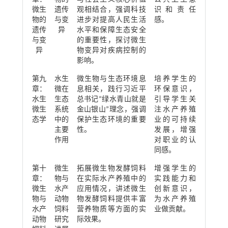
微生
遗传
观相结合，强调科技
识和责任
物的
与变
进步对提高人民生活
感。
遗传
异
水平和保障生态安全
与变
的重要性，探讨微生
异
物变异对疾病控制的
影响。
第九
水生
微生物与生态环境息
培养学生的
章：
微在
息相关，践行习近平
环保意识，
水生
生态
总书记“绿水青山就是
引导学生关
微生
系统
金山银山”理念，强调
注水产养殖
态学
中的
保护生态环境的重要
业的可持续
主要
性。
发展，增强
作用
对职业的认
同感。
第十
微生
拓展微生物发酵饲料
增强学生的
章：
物与
在实际水产养殖中的
实践能力和
微生
水产
应用情况，讲述微生
创新意识，
物与
动物
物发酵饲料提供丰富
为水产养殖
水产
饲料
营养物质等方面的实
业做贡献。
动物
研究
际效果。