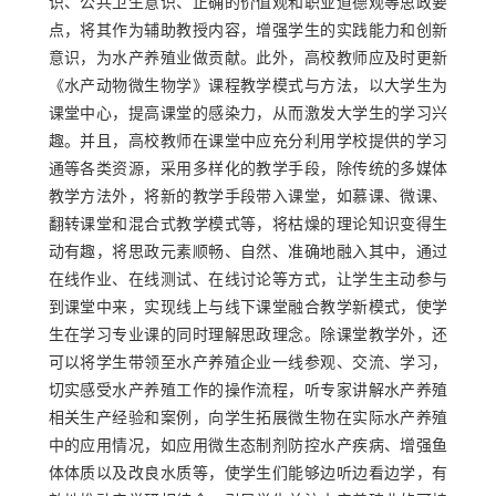
识、公共卫生意识、正确的价值观和职业道德观等思政要
点，将其作为辅助教授内容，增强学生的实践能力和创新
意识，为水产养殖业做贡献。此外，高校教师应及时更新
《水产动物微生物学》课程教学模式与方法，以大学生为
课堂中心，提高课堂的感染力，从而激发大学生的学习兴
趣。并且，高校教师在课堂中应充分利用学校提供的学习
通等各类资源，采用多样化的教学手段，除传统的多媒体
教学方法外，将新的教学手段带入课堂，如慕课、微课、
翻转课堂和混合式教学模式等，将枯燥的理论知识变得生
动有趣，将思政元素顺畅、自然、准确地融入其中，通过
在线作业、在线测试、在线讨论等方式，让学生主动参与
到课堂中来，实现线上与线下课堂融合教学新模式，使学
生在学习专业课的同时理解思政理念。除课堂教学外，还
可以将学生带领至水产养殖企业一线参观、交流、学习，
切实感受水产养殖工作的操作流程，听专家讲解水产养殖
相关生产经验和案例，向学生拓展微生物在实际水产养殖
中的应用情况，如应用微生态制剂防控水产疾病、增强鱼
体体质以及改良水质等，使学生们能够边听边看边学，有