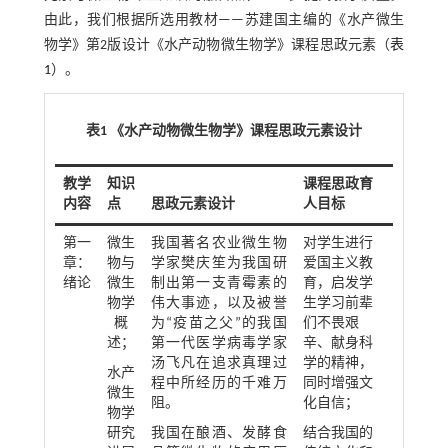
由此，我们根据所选用教材——苏建国主编的《水产微生
物学》第2版设计《水产动物微生物学》课程思政元素（
表
1
）。
表1 《水产动物微生物学》课程思政元素设计
教学
知识
课程思政育
内容
点
思政元素设计
人目标
第一
微生
我国著名农业微生物
对学生进行
章：
物与
学家樊庆笙为我国研
爱国主义教
绪论
微生
制出第一支青霉素的
育，启发学
物学
伟大事迹，以及被誉
生学习前辈
概
为“疫苗之父”的我国
们不畏艰
述；
第一代医学病毒学家
辛、献身科
汤飞凡在追求真理过
学的精神，
水产
程中所经历的千难万
同时增强文
微生
阻。
化自信；
物学
研究
我国在酿酒、发酵食
结合我国的