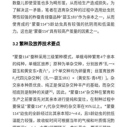
数蚕儿即使营茧也多为畸形茧，从而给生产造成损失。为
了解决这一矛盾，笔者在选育杂交种的过程中选用幼虫抗
寒性较强的柞蚕青绿蚕品种“碧玉183”作为亲本之一，从而
使育成的“蒙蚕114”5龄幼虫具有较强的抗阴雨和低温能
力。这也是“蒙蚕114”具有较高产茧量的因素之一。
3.2 繁种及放养技术要点
“
蒙蚕114”蚕种采用三级繁种模式，单蛾母种繁育4个亲本
的纯种，单蛾区放养；原种为单杂交种，分别放养“扎一×
碧玉和黄安东×青六”，2个单交种均为卵量育；丝茧育放养
F
代四元杂交种[（扎一·碧玉183）×（黄安东·青6号）]。杂
1
交亲本种质优良、纯正是保证杂交种丰产的基础，而杂交
[
4
]
彻底则是制种的关键
，因此，
“
蒙蚕114”杂交种在繁育和
生产之前要首先对其亲本进行提纯和复壮，在制种过程中
要保证“蒙蚕114” F
代杂交种的杂交率在95%以上。
“
蒙蚕
1
114”幼虫的全龄经过比其亲本短2～4 d，且5龄幼虫的抗低
温能力较强，故收蚁时间可根据当年的气候和叶质情况酌