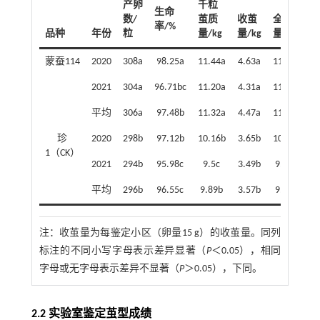
产卵
千粒
生命
数/
茧质
收茧
全茧
率/%
品种
年份
粒
量/kg
量/kg
量/g
量
蒙蚕114
2020
308a
98.25a
11.44a
4.63a
11.21a
1
2021
304a
96.71bc
11.20a
4.31a
11.29a
1
平均
306a
97.48b
11.32a
4.47a
11.25a
1
珍
2020
298b
97.12b
10.16b
3.65b
10.01b
1
1（CK）
2021
294b
95.98c
9.5c
3.49b
9.83b
1
平均
296b
96.55c
9.89b
3.57b
9.92b
1
注：
收茧量为每鉴定小区（卵量15 g）的收茧量。同列
标注的不同小写字母表示差异显著（
P
＜0.05），相同
字母或无字母表示差异不显著（
P
＞0.05），下同。
2.2 实验室鉴定茧型成绩