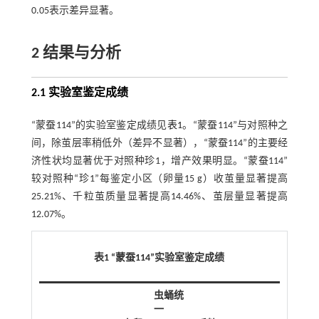
0.05表示差异显著。
2 结果与分析
2.1 实验室鉴定成绩
“蒙蚕114”的实验室鉴定成绩见
表1
。“蒙蚕114”与对照种之
间，除茧层率稍低外（差异不显著），“蒙蚕114”的主要经
济性状均显著优于对照种珍1，增产效果明显。“蒙蚕114”
较对照种“珍1”每鉴定小区（卵量15 g）收茧量显著提高
25.21%、千粒茧质量显著提高14.46%、茧层量显著提高
12.07%。
表1 “蒙蚕114”实验室鉴定成绩
虫蛹统
一