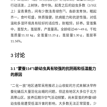
行动活泼，上树快，食叶快。起青之后的幼虫多数（2/3以
[
3
]
上）呈青黄色，间有少数浅青绿色
。各龄发育快，眠起
齐一，食叶旺盛，体质强健，抗病能力和抗逆性强，对低
温和多湿环境具有较好的适应性，耐粗饲，好养。营茧集
中，茧型大，茧层厚，产茧量高。全龄经过46～49 d。千粒
茧质量11.32 kg，全茧量11.25 g，茧层量1.30 g，茧层率
11.56%。
3 讨论
3.1
“
蒙蚕114”5龄幼虫具有较强的抗阴雨和低温能力
的原因
“二化一放”地区通常采用推迟上山收蚁的方式来解决早柞
蚕化蛹后大量羽化出蛾的问题，但这些地区大多位于北方
高寒山区，放养后期冷空气活动频繁，尚未营茧的柞蚕5龄
幼虫极易遭受低温冷害的影响，大多数无法正常营茧，少