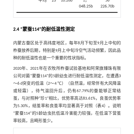
平均
23
10.26b
1，
58
048.25b
226.70b
2.4 “蒙蚕114”的耐低温性测定
内蒙古蚕区处于高纬度地区，每年8月下旬至9月上中旬的
柞蚕放养后期，特别是9月上中旬冷空气活动频繁，因此品
种的耐低温性也是一个重要的性状指标。
2020年、2021年在农牧所柞蚕试验基地和阿荣旗臻珠有限
公司对菌“蒙蚕114”的5龄幼虫进行耐低温性测定，在遭遇3
～6 d突变的低温（2～4 ℃）（自然温，经常伴有大风降温
或轻霜），待气温回升后，仍有67.79%的蚕能够正常结
茧，与对照种“珍1”相比，优势率高达83.61%，良茧优势率
为5.30%，结茧率和良茧率均显著高于对照（
表4
）。说明
“蒙蚕114”的5龄幼虫抗低温冷害能力较强，在低温下营茧
率较高，且畸形茧少。