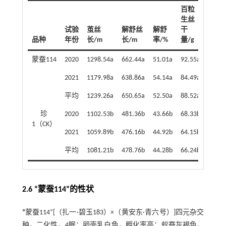
百粒
生丝
百粒
试验
茧丝
解舒丝
解舒
干
维公
品种
年份
长/m
长/m
率/%
量/g
量/g
蒙蚕114
2020
1298.54a
662.44a
51.01a
92.55a
120.6
2021
1179.98a
638.86a
54.14a
84.49a
128.1
平均
1239.26a
650.65a
52.50a
88.52a
124.3
珍
2020
1102.53b
481.36b
43.66b
68.33b
99.2
1（CK）
2021
1059.89b
476.16b
44.92b
64.15b
94.4
平均
1081.21b
478.76b
44.28b
66.24b
96.8
2.6 “蒙蚕114”的性状
“
蒙蚕114”[（扎一·碧玉183）×（黄安东·青六号）]四元杂交
种，二化性，4眠；卵壳乳白色，孵化率高；蚁蚕灰褐色，