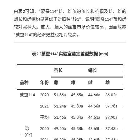
由
表2
可知，“蒙蚕114”雌、雄茧的茧长和茧幅及雌、雄的
蛹长和蛹幅均显著优于对照种“珍1”，说明“蒙蚕114”茧和蛹
较对照种大。茧大、蛹大的丝茧市场价值较高，因而放养
“蒙蚕114”的经济效益也相对较高。
表2 “蒙蚕114”实验室鉴定茧型数据 (mm)
茧长
蛹长
蛹幅
品种
年份
雌
雄
雌
雄
雌
蒙蚕114
2020
51.68a
45.88a
44.66a
38.02a
21.05a
2021
51.24a
45.80a
44.56a
37.78a
20.95a
平均
51.46a
45.84a
44.61a
37.90a
21.00a
珍
2020
49.20b
45.38b
43.65b
37.43b
20.42b
1（CK）