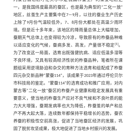
一，是我国纬度最高的蚕区，也是最为典型的“二化一放”
地区，丝茧生产主要集中在7—9月，以往的蚕业生产历史
上除了9月份气温较低外，7、8月份大都处在高温少雨环
境。但是近十多年来，该地区的降雨量总体上大幅增加，
蚕期天气总体上也变得较为冷凉，导致原有的柞蚕品种难
[
1
]
以适应变化的气候，蚕病多发、高发，产量很不稳定
。
为了改变这一局面，选育出既强健抗病、适应低温多湿等
不良环境，又具有较高经济性状的柞蚕品种，笔者所在课
题组采用逆境胁迫和杂交的育种方法选育和组配成了柞蚕
四元杂交新品种“蒙蚕114”，该成果于2023年通过呼伦贝尔
市科技局的鉴定。“蒙蚕114”的选育成功和推广应用，对内
蒙古等“二化一放”蚕区的柞蚕产业健康和稳定发展具有重
要意义，使当地的柞蚕生产应对不良气候和不良叶质的能
力大大增强，蚕期发病率也大为降低，柞蚕茧的单产和总
产不再大起大落，连续数年都保持平稳增长的态势，蚕农
养蚕的积极性空前高涨，促进了当地蚕区经济的发展，巩
固了脱贫攻坚成果，极大地促进了当地乡村振兴的发展。