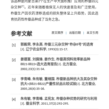
该品种是内蒙古第2个在生产中大面积推广应用的柞蚕四元
[
7
]
杂交种
。近年来随着植保无人的快速普及和广泛使用，
柞蚕生产因农药漂移造成的损失整体呈上升趋势，因此选
育抗药性柞蚕品种成了当务之急。
参考文献
原文顺序
|
出版日期
|
本文引用
郭殿荣, 李永高. 柞蚕三元杂交种“柞杂8号”的选育
[1]
[J].
辽宁农业科学
,
1993
(3):15-17.
姜德富, 刘佩锋, 姜作生, 柞蚕高饲料效率新品种
[2]
8821·8822×选大选育报告[J].
北方蚕业
,
2002
,
23
(1):31-34.
李青峰, 朱有敏, 董绪国. 柞蚕新品种抗大及其杂交种
[3]
抗大×(8821·8822)产量性状品比较试验[J].
北方蚕业
,
2005
,
26
(4):35-36.
朱有敏, 李青峰, 孟宪友, 柞蚕杂种优势的研究与利用
[4]
[J].
蚕业科学
,
2011
,
37
(2):292-295.