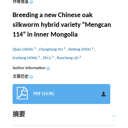
作者信息
+
Breeding a new Chinese oak
silkworm hybrid variety “Mengcan
114” in Inner Mongolia
1
1
1
Qiuju CHENG
,
Changhong HU
,
Xinfeng ZHOU
,
1
2
2
Enzhong HONG
,
Zhi LI
,
Runcheng LEI
Author information
+
文章历史
+
PDF (557K)
摘要