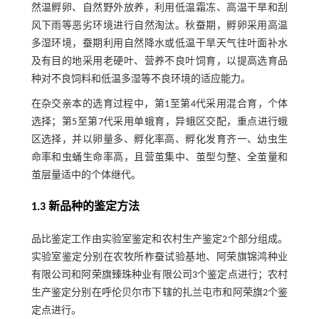
然温孵卵、自然野外放养，利用低温霜冻、高温干旱和刮
风下雨等恶劣环境进行自然淘汰。秋蚕期，孵卵采用高温
多湿环境，蚕期利用自然降水或低温干旱天气往叶面补水
及有目的地采用老硬叶、营养不良叶饲育，以提高选育品
种对不良饲料和低温多湿等不良环境的适应能力。
在杂交亲本的选育过程中，第1至第4代采用混合育，个体
选择；第5至第7代采用单蛾育，异蛾区交配，重点进行蛾
区选择，并以卵量多、孵化率高、孵化发育齐一、幼虫生
命率和虫蛹生命率高，且营茧集中、茧型匀整、全茧量和
茧层量适中的个体继代。
1.3 新品种的鉴定方法
品比鉴定工作由实验室鉴定和农村生产鉴定2个部分组成。
实验室鉴定分别在农牧所柞蚕试验基地、阿荣旗锦鸿种业
有限公司和阿荣旗臻珠种业有限公司3个鉴定点进行；农村
生产鉴定分别在呼伦贝尔市下辖的扎兰屯市和阿荣旗2个鉴
定点进行。