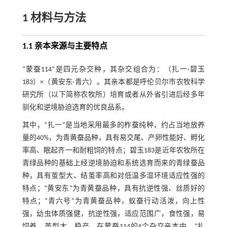
1 材料与方法
1.1 亲本来源与主要特点
“蒙蚕114”是四元杂交种，其杂交组合为：（扎一·碧玉
183）×（黄安东·青六）。其亲本都是呼伦贝尔市农牧科学
研究所（以下简称农牧所）培育或者从外省引进后经多年
驯化和逆境胁迫选育的优良品系。
其中，“扎一”是当地采用最多的柞蚕纯种，约占当地放养
量的40%，为青黄蚕品种，具有易交尾、产卵性能好、孵化
率高、眠起齐一和耐粗饲的特点；碧玉183是近年农牧所在
青绿品种的基础上经逆境胁迫和系统选育而来的青绿蚕品
种，具有茧型大、结茧率高和对低温多湿环境适应性强的
特点；“黄安东”为青黄蚕品种，具有抗逆性强、丝质好的
特点；“青六号“为青黄蚕品种，蚁蚕行动活泼，向上性
强，幼虫体质强健，抗逆性强，适应范围广，食性强，易
饲养，茧型大，稳产。在蒙蚕114的4个杂交亲本中，“扎