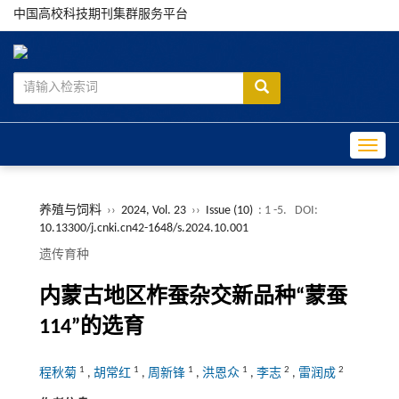
中国高校科技期刊集群服务平台
Toggle
养殖与饲料
››
2024, Vol. 23
››
Issue (10)
: 1 -5.
DOI:
10.13300/j.cnki.cn42-1648/s.2024.10.001
遗传育种
内蒙古地区柞蚕杂交新品种“蒙蚕
114”的选育
1
1
1
1
2
2
程秋菊
,
胡常红
,
周新锋
,
洪恩众
,
李志
,
雷润成