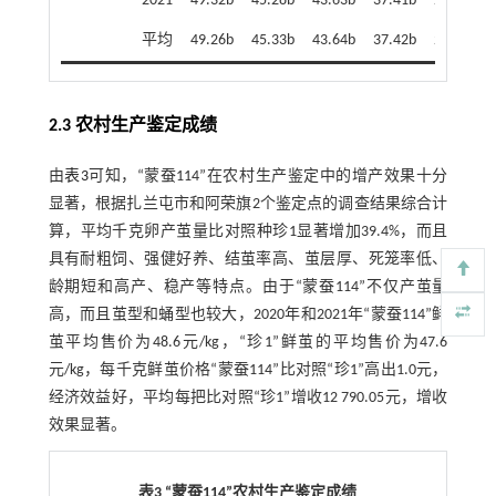
2021
49.32b
45.28b
43.63b
37.41b
20.34b
平均
49.26b
45.33b
43.64b
37.42b
20.38b
2.3 农村生产鉴定成绩
由
表3
可知，“蒙蚕114”在农村生产鉴定中的增产效果十分
显著，根据扎兰屯市和阿荣旗2个鉴定点的调查结果综合计
算，平均千克卵产茧量比对照种珍1显著增加39.4%，而且
具有耐粗饲、强健好养、结茧率高、茧层厚、死笼率低、
龄期短和高产、稳产等特点。由于“蒙蚕114”不仅产茧量
高，而且茧型和蛹型也较大，2020年和2021年“蒙蚕114”鲜
茧平均售价为48.6元/kg，“珍1”鲜茧的平均售价为47.6
元/kg，每千克鲜茧价格“蒙蚕114”比对照“珍1”高出1.0元，
经济效益好，平均每把比对照“珍1”增收12 790.05元，增收
效果显著。
表3 “蒙蚕114”农村生产鉴定成绩