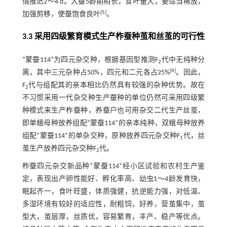
情推迟2～4 d。大蚕5龄期稍长，食叶量大，要适当稀放，
[
5
]
加强剪移，使蚕饱食良叶
。
3.3 采用四级繁育模式生产柞蚕种茧和丝茧的可行性
“蒙蚕114”为四元杂交种，根据基因型推测F
代中无纯种分
2
[
6
]
离，其中三元杂种占50%，四元和二元各占25%
。因此，
F
代与组配其的亲本相比仍然具有较强的杂种优势。故在
2
不习惯采用一代杂交种生产蚕种的单位仍然可采用四级繁
种模式来生产柞蚕种，养蚕户也可用杂交二代生产丝茧，
即单蛾母种放养组配“蒙蚕114”的亲本纯种，双蛾母种放养
组配“蒙蚕114”的单杂交种，原种放养四元杂交种F
代，丝
1
茧生产放养四元杂交种F
代。
2
柞蚕四元杂交新品种“蒙蚕114”经小区试验和农村生产鉴
定，表现出产卵性能好、孵化率高、幼虫1～4龄发育快，
眠起齐一，食叶旺盛，体质强健，抗逆能力强，对低温、
多湿环境有较好的适应性，耐粗饲，好养，营茧集中，茧
型大，茧层厚，丝质优，容易繁育，丰产、稳产等优点。