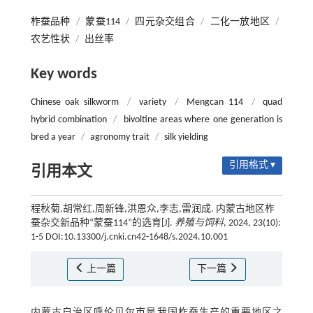
柞蚕品种
/
蒙蚕114
/
四元杂交组合
/
二化一放地区
/
农艺性状
/
出丝率
Key words
Chinese oak silkworm
/
variety
/
Mengcan 114
/
quad
hybrid combination
/
bivoltine areas where one generation is
bred a year
/
agronomy trait
/
silk yielding
引用格式 ▾
引用本文
程秋菊,胡常红,周新锋,洪恩众,李志,雷润成. 内蒙古地区柞
蚕杂交新品种“蒙蚕114”的选育[J].
养殖与饲料
, 2024, 23(10):
1-5 DOI:10.13300/j.cnki.cn42-1648/s.2024.10.001
上一篇
下一篇
内蒙古自治区呼伦贝尔市是我国柞蚕生产的重要地区之