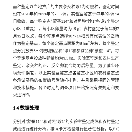
品种鉴定以当地推广的主要杂交种珍1为对照种，鉴定时间
设在2020年和2021年的7—9月。实验室鉴定于每年的7月14
日收蚁，每个鉴定点“蒙蚕114”和对照种“珍1”各设3个鉴定
小区（重复），每小区卵量均为15 g；农村鉴定于每年的7
月12日收蚁，每个鉴定点选择10～14把具有代表性的蚕场
2
作为鉴定基点，每个鉴定基点面积为8 hm
左右，每个鉴定
点分别放养5～7把对照品种“珍1”和参试品种“蒙蚕114”，每
个鉴定基点投放种卵量均为3.5 kg。实验室鉴定和农村生产
鉴定，杂交种的正、反交卵混合均匀后称量。为了减少环
境条件误差，以上实验室鉴定点各鉴定小区和农村鉴定点
各承试蚕场的布置编号后随机排列，并且采用相同的管理
和技术措施。各个时期的调查项目严格按照有关规定和要
[
2
]
求进行
。
1.4 数据处理
分别对“蒙蚕114”和对照“珍1”的实验室鉴定成绩和农村鉴定
成绩进行统计分析，按照卡方检验进行显著性分析，以
P
＜