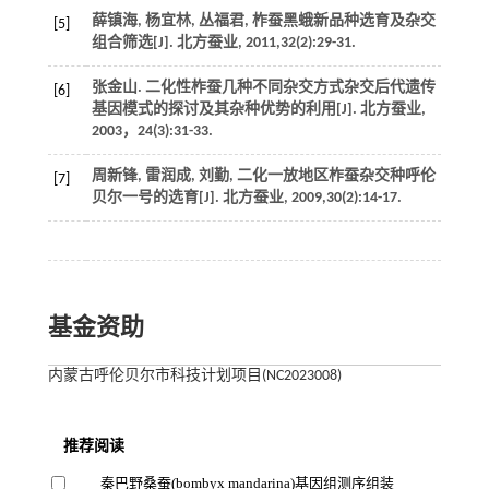
薛镇海, 杨宜林, 丛福君, 柞蚕黑蛾新品种选育及杂交
[5]
组合筛选[J].
北方蚕业
,
2011
,
32
(2):29-31.
张金山. 二化性柞蚕几种不同杂交方式杂交后代遗传
[6]
基因模式的探讨及其杂种优势的利用[J].
北方蚕业
,
2003
，
24
(3):31-33.
周新锋, 雷润成, 刘勤, 二化一放地区柞蚕杂交种呼伦
[7]
贝尔一号的选育[J].
北方蚕业
,
2009
,
30
(2):14-17.
基金资助
内蒙古呼伦贝尔市科技计划项目(NC2023008)