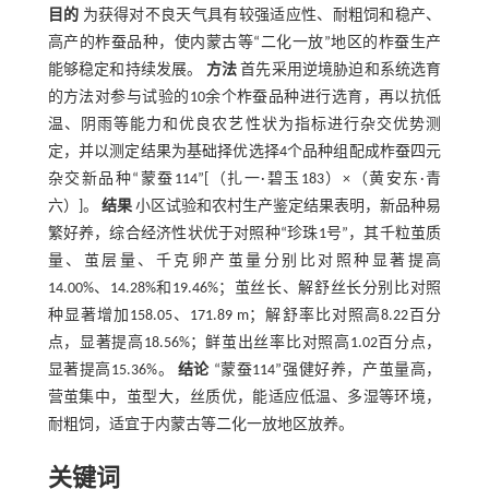
目的
为获得对不良天气具有较强适应性、耐粗饲和稳产、
高产的柞蚕品种，使内蒙古等“二化一放”地区的柞蚕生产
能够稳定和持续发展。
方法
首先采用逆境胁迫和系统选育
的方法对参与试验的10余个柞蚕品种进行选育，再以抗低
温、阴雨等能力和优良农艺性状为指标进行杂交优势测
定，并以测定结果为基础择优选择4个品种组配成柞蚕四元
杂交新品种“蒙蚕114”[（扎一·碧玉183）×（黄安东·青
六）]。
结果
小区试验和农村生产鉴定结果表明，新品种易
繁好养，综合经济性状优于对照种“珍珠1号”，其千粒茧质
量、茧层量、千克卵产茧量分别比对照种显著提高
14.00%、14.28%和19.46%；茧丝长、解舒丝长分别比对照
种显著增加158.05、171.89 m；解舒率比对照高8.22百分
点，显著提高18.56%；鲜茧出丝率比对照高1.02百分点，
显著提高15.36%。
结论
“蒙蚕114”强健好养，产茧量高，
营茧集中，茧型大，丝质优，能适应低温、多湿等环境，
耐粗饲，适宜于内蒙古等二化一放地区放养。
关键词