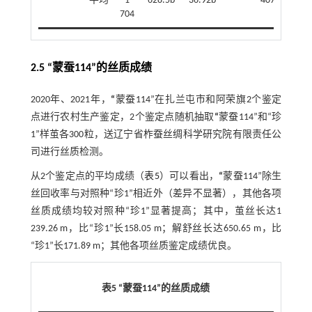
平均
1
628.5b
36.92b
407.5b
64
704
2.5 “蒙蚕114”的丝质成绩
2020年、2021年，
“
蒙蚕114”在扎兰屯市和阿荣旗2个鉴定
点进行农村生产鉴定，2个鉴定点随机抽取
“
蒙蚕114”和“珍
1”样茧各300粒，送辽宁省柞蚕丝绸科学研究院有限责任公
司进行丝质检测。
从2个鉴定点的平均成绩（
表5
）可以看出，
“
蒙蚕114”除生
丝回收率与对照种“珍1”相近外（差异不显著），其他各项
丝质成绩均较对照种“珍1”显著提高；其中，茧丝长达1
239.26 m，比“珍1”长158.05 m；解舒丝长达650.65 m，比
“珍1”长171.89 m；其他各项丝质鉴定成绩优良。
表5 “蒙蚕114”的丝质成绩