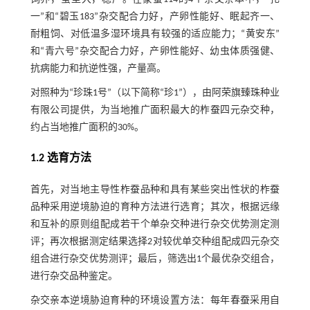
一”和“碧玉183”杂交配合力好，产卵性能好、眠起齐一、
耐粗饲、对低温多湿环境具有较强的适应能力；“黄安东”
和“青六号”杂交配合力好，产卵性能好、幼虫体质强健、
抗病能力和抗逆性强，产量高。
对照种为“珍珠1号”（以下简称“珍1”），由阿荣旗臻珠种业
有限公司提供，为当地推广面积最大的柞蚕四元杂交种，
约占当地推广面积的30%。
1.2 选育方法
首先，对当地主导性柞蚕品种和具有某些突出性状的柞蚕
品种采用逆境胁迫的育种方法进行选育；其次，根据远缘
和互补的原则组配成若干个单杂交种进行杂交优势测定测
评；再次根据测定结果选择2对较优单交种组配成四元杂交
组合进行杂交优势测评；最后，筛选出1个最优杂交组合，
进行杂交品种鉴定。
杂交亲本逆境胁迫育种的环境设置方法：每年春蚕采用自