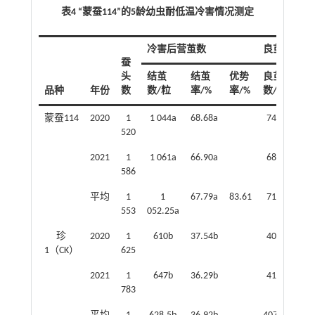
表4 “蒙蚕114”的5龄幼虫耐低温冷害情况测定
冷害后营茧数
良茧数
蚕
头
结茧
结茧
优势
良茧
良
品种
年份
数
数/粒
率/%
率/%
数/粒
率
蒙蚕114
2020
1
1 044a
68.68a
749a
71
520
2021
1
1 061a
66.90a
689a
64
586
平均
1
1
67.79a
83.61
719a
68
553
052.25a
珍
2020
1
610b
37.54b
401b
65
1（CK）
625
2021
1
647b
36.29b
414b
63
783