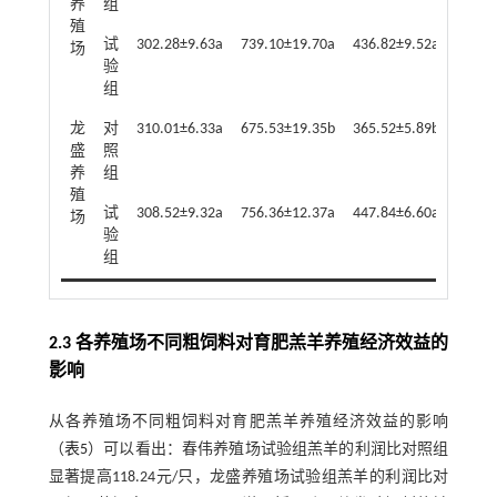
养
组
殖
试
302.28±9.63a
739.10±19.70a
436.82±9.52a
3298.
场
验
组
龙
对
310.01±6.33a
675.53±19.35b
365.52±5.89b
2921.
盛
照
养
组
殖
试
308.52±9.32a
756.36±12.37a
447.84±6.60a
3309.
场
验
组
2.3 各养殖场不同粗饲料对育肥羔羊养殖经济效益的
影响
从各养殖场不同粗饲料对育肥羔羊养殖经济效益的影响
（
表5
）可以看出：春伟养殖场试验组羔羊的利润比对照组
显著提高118.24元/只，龙盛养殖场试验组羔羊的利润比对