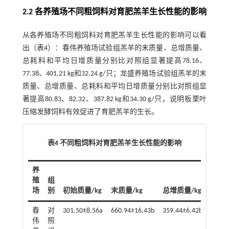
2.2 各养殖场不同粗饲料对育肥羔羊生长性能的影响
从各养殖场不同粗饲料对育肥羔羊生长性能的影响可以看
出（
表4
）：春伟养殖场试验组羔羊的末质量、总增质量、
总耗料和平均日增质量分别比对照组显著提高78.16、
77.38、401.21 kg和32.24 g/只；龙盛养殖场试验组羔羊的末
质量、总增质量、总耗料和平均日增质量分别比对照组显
著提高80.83、82.32、387.82 kg和34.30 g/只，说明板栗叶
压缩发酵饲料有效促进了育肥羔羊的生长。
表4 不同粗饲料对育肥羔羊生长性能的影响
养
殖
组
场
别
初始质量/kg
末质量/kg
总增质量/kg
总耗料
春
对
301.50±8.56a
660.94±16.43b
359.44±6.42b
2896.
伟
照