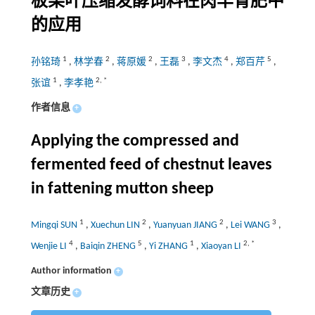
板栗叶压缩发酵饲料在肉羊育肥中
的应用
1
2
2
3
4
5
孙铭琦
,
林学春
,
蒋原媛
,
王磊
,
李文杰
,
郑百芹
,
1
2
,
*
张谊
,
李孝艳
作者信息
+
Applying the compressed and
fermented feed of chestnut leaves
in fattening mutton sheep
1
2
2
3
Mingqi SUN
,
Xuechun LIN
,
Yuanyuan JIANG
,
Lei WANG
,
4
5
1
2
,
*
Wenjie LI
,
Baiqin ZHENG
,
Yi ZHANG
,
Xiaoyan LI
Author information
+
文章历史
+