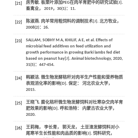
房秀敏. 板栗叶添加PEG在肉羊育肥中的研究试验[J].
[21]
畜禽业
，
2019
，
30
(1)：11.
陈淑燕. 肉羊常用粗饲料的调制技术[J].
北方牧业
，
[22]
2008
(2)：26.
SALLAM,
SOBHY
M A
, KHILIF, A E, et al. Effects of
[23]
microbial feed additives on feed utilization and
growth performance in growing Barki lambs fed diet
based on peanut hay[J].
Animal biotechnology
,
2020
,
31
(5)：447-454.
韩颖洁. 微生物发酵秸秆对肉羊生产性能和营养物质
[24]
表观消化率的影响[D]. 保定： 河北农业大学，
2015
.
王晓飞. 膨化秸秆微生物发酵饲料对杜寒杂交肉羊育
[25]
肥效果的影响[D]. 呼和浩特： 内蒙古农业大学，
2020
.
王莉梅， 李长青， 郭天龙， 土豆渣发酵饲料对小
[26]
尾寒羊生长性能和肉品质的影响[J].
饲料研究
，