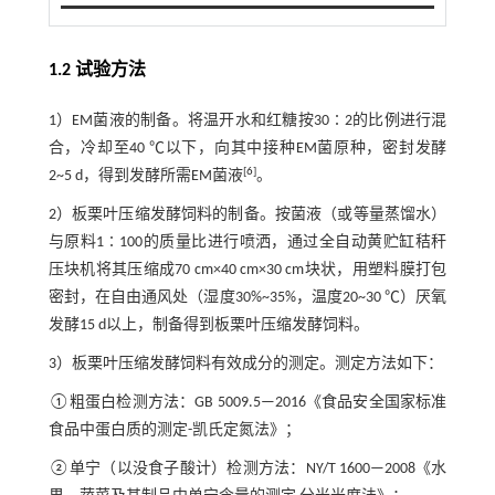
1.2 试验方法
1）EM菌液的制备。将温开水和红糖按30∶2的比例进行混
合，冷却至40 ℃以下，向其中接种EM菌原种，密封发酵
[
6
]
2~5 d，得到发酵所需EM菌液
。
2）板栗叶压缩发酵饲料的制备。按菌液（或等量蒸馏水）
与原料1∶100的质量比进行喷洒，通过全自动黄贮缸秸秆
压块机将其压缩成70 cm×40 cm×30 cm块状，用塑料膜打包
密封，在自由通风处（湿度30%~35%，温度20~30 ℃）厌氧
发酵15 d以上，制备得到板栗叶压缩发酵饲料。
3）板栗叶压缩发酵饲料有效成分的测定。测定方法如下：
①粗蛋白检测方法：GB 5009.5—2016《食品安全国家标准
食品中蛋白质的测定-凯氏定氮法》；
②单宁（以没食子酸计）检测方法：NY/T 1600—2008《水