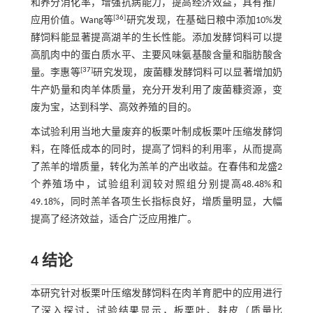
和养分消化率，增强抗病能力，提高经济效益，具有推广
[
36
]
应用价值。Wang等
研究发现，在基础日粮中添加10%发
酵饲料能显著提高湖羊的生长性能。添加发酵饲料可以提
高肌肉中的蛋白质水平、主要风味氨基酸含量和脂肪酸含
[
37
]
量。李惠等
研究发现，废菌糠发酵饲料可以显著增加奶
牛产奶量和肉羊体质量，充分开发利用了废菌糠资源，变
废为宝，达到科学、高效养殖的目的。
本试验利用当地大量废弃的板栗叶制成板栗叶压缩发酵饲
料，在降低成本的同时，提高了饲料的利用率，从而提高
了羔羊的增质量，转化为羔羊的产出收益。在春伟和龙盛2
个养殖场中，试验组利润较对照组分别提高48.48%和
49.18%，同时羔羊各项生长指标良好，增质量明显，大幅
提高了经济效益，适合广泛应用推广。
4 结论
本研究针对板栗叶压缩发酵饲料在肉羊育肥中的应用进行
了深入探讨，试验结果显示，板栗叶、麸皮（质量比