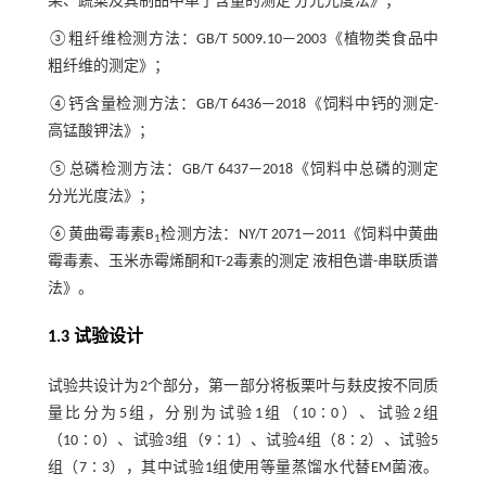
果、蔬菜及其制品中单宁含量的测定 分光光度法》；
③粗纤维检测方法：GB/T 5009.10—2003《植物类食品中
粗纤维的测定》；
④钙含量检测方法：GB/T 6436—2018《饲料中钙的测定-
高锰酸钾法》；
⑤总磷检测方法：GB/T 6437—2018《饲料中总磷的测定
分光光度法》；
⑥黄曲霉毒素B
检测方法：NY/T 2071—2011《饲料中黄曲
1
霉毒素、玉米赤霉烯酮和T-2毒素的测定 液相色谱-串联质谱
法》。
1.3 试验设计
试验共设计为2个部分，第一部分将板栗叶与麸皮按不同质
量比分为5组，分别为试验1组（10∶0）、试验2组
（10∶0）、试验3组（9∶1）、试验4组（8∶2）、试验5
组（7∶3），其中试验1组使用等量蒸馏水代替EM菌液。