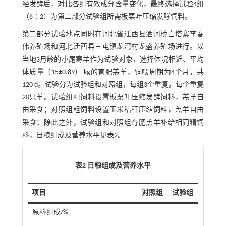
经发酵后，对比各组有效成分含量变化，最终选择试验4组
（8∶2）为第二部分试验组所需板栗叶压缩发酵饲料。
第二部分试验地点同时在河北省迁西县洒河桥白塔寨李春
伟养殖场和河北迁西县三屯镇龙湾村龙盛养殖场进行。以
当地3月龄的小尾寒羊作为试验对象，选择体况相近、平均
体质量（15±0.89） kg的育肥羔羊，饲喂周期为4个月，共
120 d。试验分为试验组和对照组，每组3个重复，每个重复
20只羊。试验组粗饲料设置板栗叶压缩发酵饲料，羔羊自
由采食；对照组粗饲料设置玉米秸秆压缩饲料，羔羊自由
采食；除此之外，试验组和对照组育肥羔羊补给相同精饲
料，日粮组成及营养水平见
表2
。
表2 日粮组成及营养水平
项目
对照组
试验组
原料组成/%