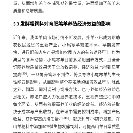
量，从而增加羔羊在哺乳期的采食量，进而增加了羔羊末
质量和总增质量。
3.3 发酵粗饲料对育肥羔羊养殖经济效益的影响
近年来，我国羊肉市场行情不断发展，养羊业已成为帮助
农牧民脱贫的重要产业，小尾寒羊繁殖率高、早期发育
[
29
]
快，进行肥羔肉生产是增加农民收入的有效途径
。作为
典型的食草动物，小尾寒羊目前多采用圈养方式，且全舍
饲圈养增质量效果优于全放牧饲养，经济效益也得到显著
[
30
]
提高
。一旦饲养管理不到位，将会导致小尾寒羊的生长
[
31
]
性能受到影响，从而影响整个养殖场的经济效益
。除此
之外，饲草、饲料调制与饲喂方法，也与养殖经济效益息
息相关。养殖户应大力发展养殖技术，重视养殖过程中的
每个环节，从而有效提高养羊业的经济效益。经济效益取
决于成本与产出收益，在养殖中需要控制成本，增加产出
[
32
-
34
]
[
35
]
收益，获得更高的增质量
。彭忠利等
研究发现，在
山羊精料中添加50%微生物发酵饲料，可提高山羊日增质量