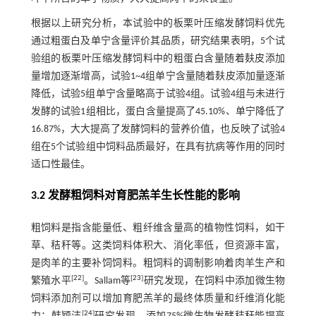
根据以上研究分析，本试验中的板栗叶压缩发酵饲料优先
通过粗蛋白及单宁含量评价其品质，研究结果表明，5个试
验组的板栗叶压缩发酵饲料中的粗蛋白含量随着麸皮添加
量增加逐渐增高，试验1~4组单宁含量随着麸皮添加量逐渐
降低，试验5组单宁含量略高于试验4组。试验4组与未进行
发酵的试验1组相比，蛋白含量提高了45.10%、单宁降低了
16.87%，大大提高了发酵饲料的营养价值，也反映了试验4
组在5个试验组中饲料品质最好，在具有抗病等作用的同时
适口性最佳。
3.2 发酵粗饲料对育肥羔羊生长性能的影响
粗饲料是指含能量低、粗纤维含量高的植物性饲料，如干
草、秸秆等。这类饲料体积大、消化率低，但资源丰富，
是肉羊的主要补饲饲料。粗饲料的调制影响着肉羊生产和
[
22
]
[
23
]
繁殖水平
。Sallam等
研究发现，在饲料中添加微生物
饲料添加剂可以增加育肥羔羊的最终体质量和纤维消化能
[
24
]