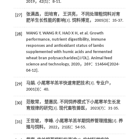
2019
，
42
(1)：8-11.
张满昌， 田培育， 王洪亮， 不同处理粗饲料对育
[27]
肥羊生长性能的影响[J].
饲料博览
，
2005
(3)：35-37.
WANG
Y
,
WANG
R F
,
HAO
X H
, et al. Growth
[28]
performance, nutrient digestibility, immune
responses and antioxidant status of lambs
supplemented with humic acids and fermented
wheat bran polysaccharides[J/OL].
Animal feed
science and technology
,
2020
，
269
：114644[
2024
-
04-12].
马娟. 小尾寒羊羔羊快速育肥技术[J].
专业户
，
[29]
2001
(3)：40.
范敬常， 楚惠民. 不同饲养模式下小尾寒羊生长发
[30]
育规律的研究[J].
现代畜牧兽医
，
2023
(7)：31-35.
王世坡， 李峰. 小尾寒羊羔羊期饲养管理措施[J].
养
[31]
殖与饲料
，
2022
，
21
(6)：54-55.