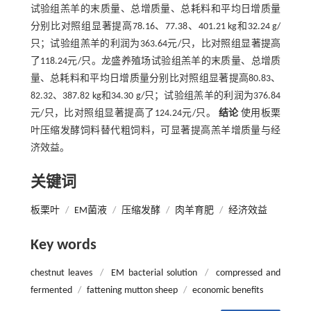
试验组羔羊的末质量、总增质量、总耗料和平均日增质量
分别比对照组显著提高78.16、77.38、401.21 kg和32.24 g/
只；试验组羔羊的利润为363.64元/只，比对照组显著提高
了118.24元/只。龙盛养殖场试验组羔羊的末质量、总增质
量、总耗料和平均日增质量分别比对照组显著提高80.83、
82.32、387.82 kg和34.30 g/只；试验组羔羊的利润为376.84
元/只，比对照组显著提高了124.24元/只。
结论
使用板栗
叶压缩发酵饲料替代粗饲料，可显著提高羔羊增质量与经
济效益。
关键词
板栗叶
/
EM菌液
/
压缩发酵
/
肉羊育肥
/
经济效益
Key words
chestnut leaves
/
EM bacterial solution
/
compressed and
fermented
/
fattening mutton sheep
/
economic benefits