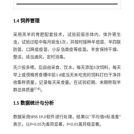
1.4 饲养管理
采用羔羊的育肥配套技术，试验前驱杀体内、体外寄生
虫，试验过程中每月驱虫1次，并按时接种羊痘苗、羊四联
防苗、口蹄疫疫苗、小反刍兽疫等疫苗。羊舍保持干燥、
整洁，适当通风，定时消毒。
先少投多喂，后自由采食、饮水，每天添加3次饲料，每天
早上或傍晚将食槽中前1 d或当天未吃完的饲料打扫干净并
收集称质量，记录每天采食量。在试验初期、末期称取羊
[
7
-
8
]
群总体质量
。
1.5 数据统计与分析
数据采用SPSS 19.0软件进行处理，结果以“平均值±标准差”
表示，以
P
<0.05为差异显著，
P
<0.01差异极显著。