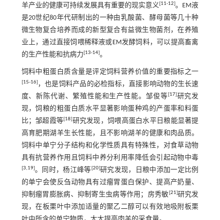
[
11
-
12
]
羊产业的健康可持续发展具有重要的现实意义
。EM液
是20世纪80年代研制出的一种由乳酸菌、酵母菌等几十种
微生物复合培养而成的新型复合有益微生物菌剂，在养殖
业上，通过直接饲喂稀释液或EM发酵饲料，可以提高畜禽
[
13
-
14
]
的生产性能和抗病力
。
饲料中粗蛋白质含量是评定饲料营养价值的重要指标之一
[
15
-
16
]
，也是饲料产品的必检指标，直接影响动物的生长速
[
17
]
度、新陈代谢、繁殖性能和生产性能。邹俊等
研究发
现，饲粮的粗蛋白质水平显著影响蛋种鸡的产蛋率和料蛋
[
18
]
比；邹超霞等
研究发现，饲喂高蛋白水平日粮能显著提
高育肥期湖羊生长性能，且不影响湖羊的健康和肉品质。
饲料中单宁分子结构和化学性质具有特殊性，对食草动物
具有抗营养作用且饲料中养分利用率降低会引起动物中毒
[
3
,
19
]
[
20
]
。同时，杨江峰等
研究发现，日粮中添加一定比例
的单宁会使反刍动物具有过瘤胃蛋白保护、提高产奶量、
[
21
]
抑制瘤胃膨胀病、抑制寄生虫病等作用；房秀敏
研究发
现，在板栗叶中添加适量的聚乙二醇可以有效地吸附板栗
叶中所含的单宁物质，大大提高肉羊的采食量。