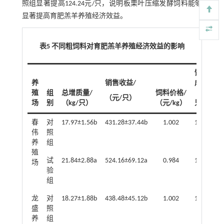
照组显著提高124.24元/只，说明板栗叶压缩发酵饲料能够
显著提高育肥羔羊养殖经济效益。
表5 不同粗饲料对育肥羔羊养殖经济效益的影响
饲料
养
销售收益/
成本/
殖
组
总增质量/
饲料价格/
（元/
（元/只）
场
别
（kg/只）
（元/kg）
只）
春
对
17.97±1.56b
431.28±37.44b
1.002
185.51
伟
照
养
组
殖
试
21.84±2.88a
524.16±69.12a
0.984
163.13
场
验
组
龙
对
18.27±1.88b
438.48±45.12b
1.002
185.51
盛
照
养
组