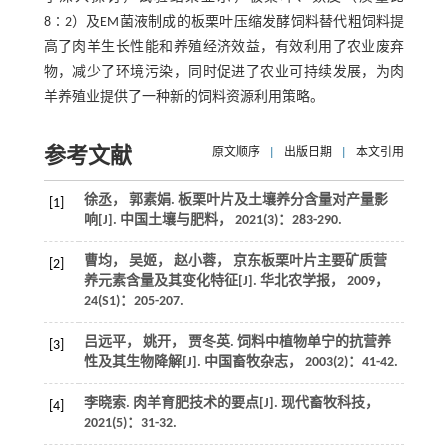
8∶2）及EM菌液制成的板栗叶压缩发酵饲料替代粗饲料提
高了肉羊生长性能和养殖经济效益，有效利用了农业废弃
物，减少了环境污染，同时促进了农业可持续发展，为肉
羊养殖业提供了一种新的饲料资源利用策略。
参考文献
原文顺序
|
出版日期
|
本文引用
徐丞， 郭素娟. 板栗叶片及土壤养分含量对产量影
[1]
响[J].
中国土壤与肥料
，
2021
(3)：283-290.
曹均， 吴姬， 赵小蓉， 京东板栗叶片主要矿质营
[2]
养元素含量及其变化特征[J].
华北农学报
，
2009
，
24
(S1)：205-207.
吕远平， 姚开， 贾冬英. 饲料中植物单宁的抗营养
[3]
性及其生物降解[J].
中国畜牧杂志
，
2003
(2)：41-42.
李晓索. 肉羊育肥技术的要点[J].
现代畜牧科技
，
[4]
2021
(5)：31-32.