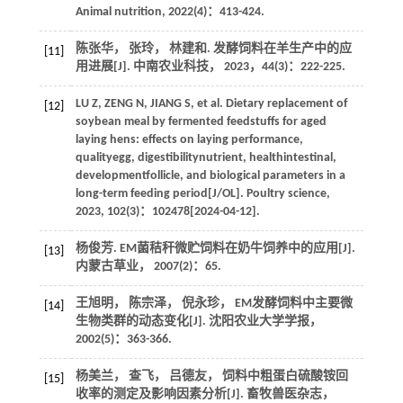
Animal nutrition
,
2022
(4)：413-424.
陈张华， 张玲， 林建和. 发酵饲料在羊生产中的应
[11]
用进展[J].
中南农业科技
，
2023
，
44
(3)：222-225.
LU
Z
,
ZENG
N
,
JIANG
S
, et al. Dietary replacement of
[12]
soybean meal by fermented feedstuffs for aged
laying hens: effects on laying performance,
qualityegg, digestibilitynutrient, healthintestinal,
developmentfollicle, and biological parameters in a
long-term feeding period[J/OL].
Poultry science
,
2023
,
102
(3)：102478[
2024
-04-12].
杨俊芳. EM菌秸秆微贮饲料在奶牛饲养中的应用[J].
[13]
内蒙古草业
，
2007
(2)：65.
王旭明， 陈宗泽， 倪永珍， EM发酵饲料中主要微
[14]
生物类群的动态变化[J].
沈阳农业大学学报
，
2002
(5)：363-366.
杨美兰， 查飞， 吕德友， 饲料中粗蛋白硫酸铵回
[15]
收率的测定及影响因素分析[J].
畜牧兽医杂志
，