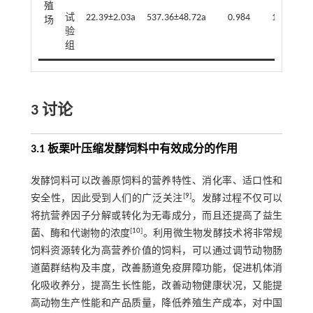
殖
试
22.39±2.03a
537.36±48.72a
0.984
163.13
场
验
组
3 讨论
3.1 板栗叶压缩发酵饲料中有效成分的作用
发酵饲料可以改善原饲料的营养特性、消化率、适口性和
[
9
]
安全性，因此受到人们的广泛关注
。发酵过程不仅可以
将抗营养因子分解或转化为无毒成分，而且还提高了益生
[
10
]
菌、酶和代谢物的浓度
。利用微生物发酵技术将非常规
饲料资源转化为高营养价值的饲料，可以通过调节动物肠
道菌群结构及丰度，改善肠道免疫屏障功能，促进机体消
化吸收养分，提高生长性能，改善动物健康状况，又能提
高动物生产性能和产品质量，降低养殖生产成本，对中国