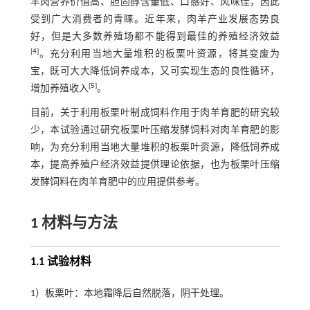
羊肉营养价值高、胆固醇含量低、口感好、风味佳，因此
受到广大消费者的青睐。近年来，肉羊产业发展态势良
好，但是大多数养殖场都不能得到最佳的养殖经济效益
[
4
]
。充分利用当地大量堆积的板栗叶资源，将其变废为
宝，既可大大降低饲养成本，又可实现生态的良性循环，
[
5
]
增加养殖收入
。
目前，关于利用板栗叶制成饲料作用于肉羊育肥的研究较
少，本试验通过研究板栗叶压缩发酵饲料对肉羊育肥的影
响，为充分利用当地大量堆积的板栗叶资源，降低饲养成
本，提高养殖户经济效益提供理论依据，也为板栗叶压缩
发酵饲料在肉羊育肥中的应用提供参考。
1 材料与方法
1.1 试验材料
1）板栗叶：本地霜降后自然脱落，阴干处理。