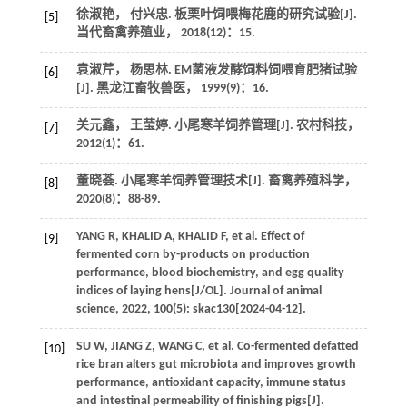
徐淑艳， 付兴忠. 板栗叶饲喂梅花鹿的研究试验[J].
[5]
当代畜禽养殖业
，
2018
(12)：15.
袁淑芹， 杨思林. EM菌液发酵饲料饲喂育肥猪试验
[6]
[J].
黑龙江畜牧兽医
，
1999
(9)：16.
关元鑫， 王莹婷. 小尾寒羊饲养管理[J].
农村科技
，
[7]
2012
(1)：61.
董晓荟. 小尾寒羊饲养管理技术[J].
畜禽养殖科学
，
[8]
2020
(8)：88-89.
YANG
R
,
KHALID
A
,
KHALID
F
, et al. Effect of
[9]
fermented corn by-products on production
performance, blood biochemistry, and egg quality
indices of laying hens[J/OL].
Journal of animal
science
,
2022
,
100
(5): skac130[
2024
-04-12].
SU
W
,
JIANG
Z
,
WANG
C
, et al. Co-fermented defatted
[10]
rice bran alters gut microbiota and improves growth
performance, antioxidant capacity, immune status
and intestinal permeability of finishing pigs[J].