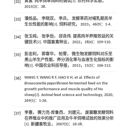
黄富. 肉羊饲草饲料的调试[J].
农村科学实验
，
[32]
2015
(3)：38.
潘烁品， 李晓双， 李兵， 发酵草药对哺乳期羔羊
[33]
生长性能的影响[J].
饲料研究
，
2023
，
46
(9)：1-4.
张玉纯， 张争劲， 邱良伟. 提高肉羊养殖效益的关
[34]
键技术[J].
中国畜禽种业
，
2022
，
18
(4)：109-110.
彭忠利， 郭春华， 柏雪， 微生物发酵饲料对乐至
[35]
黑山羊生产性能、养分消化率与血液生化指标的影
响[J].
中国农业科技导报
，
2013
，
15
(5)：106-113.
WANG
Y
,
WANG
R F
,
HAO
X H
, et al. Effects of
[36]
Broussonetia papyriferaon
fermented feed on the
growth performance and muscle quality of Hu
sheep[J].
Animal feed science and technology
,
2020
,
269
(1)：1-26.
李惠， 赛力克·库鲁西， 刘建元， 废菌糠发酵饲料
[37]
在养殖业中的推广应用及牛羊饲喂试验的效果分析
[J].
新疆畜牧业
，
2007
(5)：26-28.