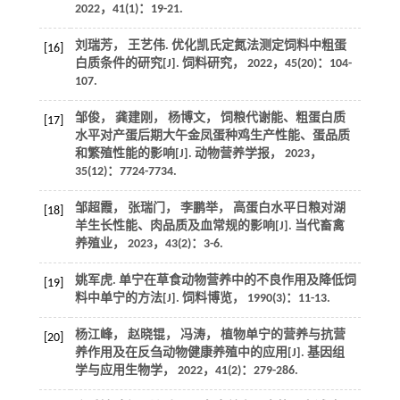
2022
，
41
(1)：19-21.
刘瑞芳， 王艺伟. 优化凯氏定氮法测定饲料中粗蛋
[16]
白质条件的研究[J].
饲料研究
，
2022
，
45
(20)：104-
107.
邹俊， 龚建刚， 杨博文， 饲粮代谢能、粗蛋白质
[17]
水平对产蛋后期大午金凤蛋种鸡生产性能、蛋品质
和繁殖性能的影响[J].
动物营养学报
，
2023
，
35
(12)：7724-7734.
邹超霞， 张瑞门， 李鹏举， 高蛋白水平日粮对湖
[18]
羊生长性能、肉品质及血常规的影响[J].
当代畜禽
养殖业
，
2023
，
43
(2)：3-6.
姚军虎. 单宁在草食动物营养中的不良作用及降低饲
[19]
料中单宁的方法[J].
饲料博览
，
1990
(3)：11-13.
杨江峰， 赵晓锟， 冯涛， 植物单宁的营养与抗营
[20]
养作用及在反刍动物健康养殖中的应用[J].
基因组
学与应用生物学
，
2022
，
41
(2)：279-286.