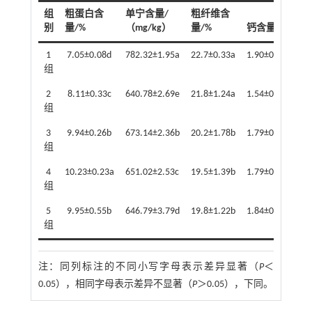
组
粗蛋白含
单宁含量/
粗纤维含
总
别
量/%
（mg/kg）
量/%
钙含量/%
量
1
7.05±0.08d
782.32±1.95a
22.7±0.33a
1.90±0.02a
0.
组
2
8.11±0.33c
640.78±2.69e
21.8±1.24a
1.54±0.02c
0.
组
3
9.94±0.26b
673.14±2.36b
20.2±1.78b
1.79±0.14b
0.
组
4
10.23±0.23a
651.02±2.53c
19.5±1.39b
1.79±0.06b
0.
组
5
9.95±0.55b
646.79±3.79d
19.8±1.22b
1.84±0.03b
0.
组
注：
同列标注的不同小写字母表示差异显著（
P
＜
0.05），相同字母表示差异不显著（
P
＞0.05），下同。