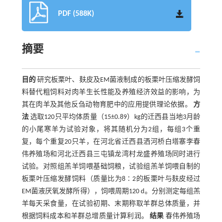
PDF (588K)
摘要
目的
研究板栗叶、麸皮及EM菌液制成的板栗叶压缩发酵饲
料替代粗饲料对肉羊生长性能及养殖经济效益的影响，为
其在肉羊及其他反刍动物育肥中的应用提供理论依据。
方
法
选取120只平均体质量（15±0.89）kg的迁西县当地3月龄
的小尾寒羊为试验对象，将其随机分为2组，每组3个重
复，每个重复20只羊，在河北省迁西县洒河桥白塔寨李春
伟养殖场和河北迁西县三屯镇龙湾村龙盛养殖场同时进行
试验。对照组羔羊饲喂基础饲粮，试验组羔羊饲喂自制的
板栗叶压缩发酵饲料（质量比为8∶2的板栗叶与麸皮经过
EM菌液厌氧发酵所得），饲喂周期120 d。分别测定每组羔
羊每天采食量，在试验初期、末期称取羊群总体质量，并
根据饲料成本和羊群总增质量计算利润。
结果
春伟养殖场