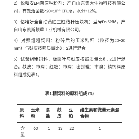
2）悦和安EM菌原种粉剂：产自山东集大生物科技有限公
11
司，有效活菌数≥20×10
CFU/g，水分≤12%。
3）忆唯妍全自动黄贮三缸秸秆压块机：型号DsIS9ff6，产
自山东凯斯顿重工业机械有限公司。
4）对照组粗饲料：粉碎后的玉米秸秆（粒径为20~30
mm）与麸皮按照质量比8∶2进行混合。
5）试验组粗饲料：板栗叶与麸皮按照质量比8∶2进行混
合。麸皮：市购；红糖：市购；密封罐：市购；精饲料原
料组成见
表1
。
表1 精饲料的原料组成 (%)
原
玉米
食
麸
豆
维生素和微量元素混
料
粉
盐
皮
粕
合物
含
63
1
13
22
1
量