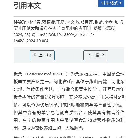
引用格式 ▾
引用本文
孙铭琦,林学春,蒋原媛,王磊,李文杰,郑百芹,张谊,李孝艳. 板
栗叶压缩发酵饲料在肉羊育肥中的应用[J].
养殖与饲料
,
2024, 23(10): 16-22 DOI:10.13300/j.cnki.cn42-
1648/s.2024.10.004
上一篇
下一篇
板栗（
Castanea mollissim
Bl
.
）为栗属板栗种，中国是全球
板栗主要产区之一。河北省迁西县位于燕山南麓，河北东
[
1
-
2
]
北部，气候条件优越，十分适合板栗生长
。迁西县每年
板栗树叶的产量达6万多吨，其营养成分高于玉米秸秆2倍
多，可以作为优质饲草用来饲喂鹿和肉羊等草食性动物。
但其中含有的单宁易与蛋白质结合，使其具有抗营养作
用，单宁的抑菌作用也会限制草食动物对营养物质的利
[
3
]
用，这成为畜牧养殖业的一大难题
。