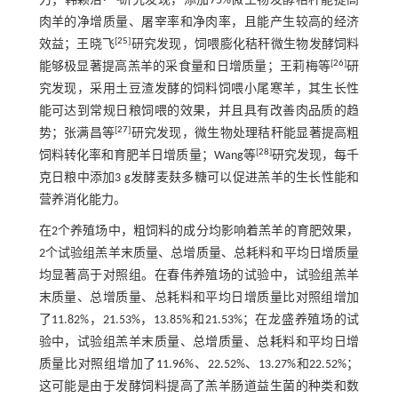
力；韩颖洁
研究发现，添加75%微生物发酵秸秆能提高
肉羊的净增质量、屠宰率和净肉率，且能产生较高的经济
[
25
]
效益；王晓飞
研究发现，饲喂膨化秸秆微生物发酵饲料
[
26
]
能够极显著提高羔羊的采食量和日增质量；王莉梅等
研
究发现，采用土豆渣发酵的饲料饲喂小尾寒羊，其生长性
能可达到常规日粮饲喂的效果，并且具有改善肉品质的趋
[
27
]
势；张满昌等
研究发现，微生物处理秸秆能显著提高粗
[
28
]
饲料转化率和育肥羊日增质量；Wang等
研究发现，每千
克日粮中添加3 g发酵麦麸多糖可以促进羔羊的生长性能和
营养消化能力。
在2个养殖场中，粗饲料的成分均影响着羔羊的育肥效果，
2个试验组羔羊末质量、总增质量、总耗料和平均日增质量
均显著高于对照组。在春伟养殖场的试验中，试验组羔羊
末质量、总增质量、总耗料和平均日增质量比对照组增加
了11.82%，21.53%，13.85%和21.53%；在龙盛养殖场的试
验中，试验组羔羊末质量、总增质量、总耗料和平均日增
质量比对照组增加了11.96%、22.52%、13.27%和22.52%；
这可能是由于发酵饲料提高了羔羊肠道益生菌的种类和数