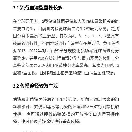
2.1 流行血清型菌株较多
在全球范围内，2型猪链球菌是猪和人类临床感染相关的最
主要血清型，目前国内猪链球菌血清型2型最为常见，是我
国分离率最高的血清型，其次为4、8、5、3、7、9型具有
[
3
]
[
4
]
较高的流行性，不同地域流行血清型存在差异
。黄玉婷
对2017—2022年的江西省部分规模化猪场猪链球菌进行分
离鉴定，并用PCR方法进行血清分型与毒力基因的检测，分
离鉴定结果显示2型和9型菌株分离率最高，其次为18型、3
型和7型菌株，证明我国生猪养殖场流行血清型菌株较多。
2.2 传播途径较为广泛
病猪和带菌猪为该病的主要传染源，细菌可通过污染的饲
料和水源、粪便和唾液等污染的环境和空气进行间接接触
传播，也可通过接触病猪破损的开放性创口进行直接传
播，也可通过分娩途径进行垂直传播。