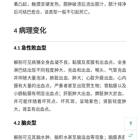
著凸起，触摸坚硬发热，脓肿破溃后流出脓汁，脓汁排净
后可结巴愈合，该类型一般不引起死亡。
4 病理变化
4.1 急性败血型
解剖可见病猪全身血凝不良，黏膜及浆膜有出血点，全身
淋巴结出现不同程度肿大、充血和出血，喉头、气管充血
并伴随大量泡沫，肺脏出血、肿大；心脏外膜出血，心内
膜有大量的出血点，严重者甚至出现赘生物；胃黏膜以及
小肠黏膜有明显出血点；肝脏肿大出血，脾脏肿大淤血，
并可能伴随着坏死点、坏死斑，呈暗紫色；肾脏轻度肿
大，肾盂有出血点。
4.2 脑炎型
解剖可见其脑水肿、脑积水甚至脑溢血等现象；脑膜表面