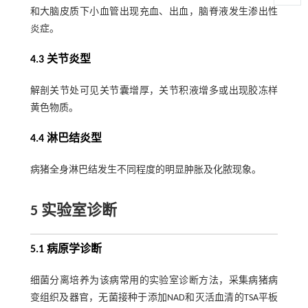
和大脑皮质下小血管出现充血、出血，脑脊液发生渗出性
炎症。
4.3 关节炎型
解剖关节处可见关节囊增厚，关节积液增多或出现胶冻样
黄色物质。
4.4 淋巴结炎型
病猪全身淋巴结发生不同程度的明显肿胀及化脓现象。
5 实验室诊断
5.1 病原学诊断
细菌分离培养为该病常用的实验室诊断方法，采集病猪病
变组织及器官，无菌接种于添加NAD和灭活血清的TSA平板