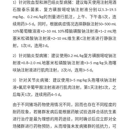
1）针对败血型和淋巴结炎型病猪：建议每天使用注射用酒
石酸泰乐菌素、复方磺胺嘧啶钠注射液分别以5.3~19.5
mg/kg、0.2 mL/kg的剂量进行肌注，上午、下午各1次，连
续用药3~5 d。同时，根据病症情况选择静脉注射50~500 mL
10%葡萄糖溶液+2~10 mL 10%樟脑磺酸钠注射液+1~2 mL地
塞米松磷酸钠注射液+2~10 mL维生素C注射液进行静脉注
射，1次/d，连用3 d。
2）针对脑炎型病猪：建议使用0.2 mL/kg复方磺胺嘧啶钠注
射液+0.8~2.0 mL地塞米松磷酸钠注射液+3~5 mg/kg头孢噻
呋钠注射液进行肌肉注射，2次/d，连用3~5 d。
3）针对关节炎病猪：建议使用3~5 mg/kg头孢噻呋钠注射
液+氟尼辛葡甲胺注射液进行肌肉注射，第1天注射2次，之
后每天1次，连续用药4~5 d。
由于不同猪场药物使用情况不同，因而也存在不同程度的
耐药现象，若猪群发病后能根据药敏试验选择合适抗生素
进行治疗是最为理想的用药途径，同时确诊后应立即对全
场猪群进行药物预防，从而增强未发病猪群的抵抗力，可