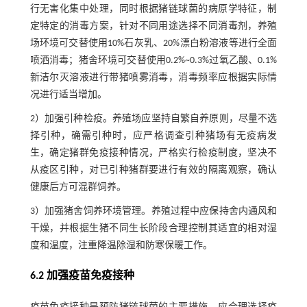
行无害化集中处理，同时根据猪链球菌的病原学特征，制
定特定的消毒方案，针对不同用途选择不同消毒剂，养殖
场环境可交替使用10%石灰乳、20%漂白粉溶液等进行全面
喷洒消毒；猪舍环境可交替使用0.2%~0.3%过氧乙酸、0.1%
新洁尔灭溶液进行带猪喷雾消毒，消毒频率应根据实际情
况进行适当增加。
2）加强引种检疫。养殖场应坚持自繁自养原则，尽量不选
择引种，确需引种时，应严格调查引种猪场有无疫病发
生，确定猪群免疫接种情况，严格实行检疫制度，坚决不
从疫区引种，对已引种猪群要进行有效的隔离观察，确认
健康后方可混群饲养。
3）加强猪舍饲养环境管理。养殖过程中应保持舍内通风和
干燥，并根据生猪不同生长阶段合理控制其适宜的相对湿
度和温度，注重降温除湿和防寒保暖工作。
6.2 加强疫苗免疫接种