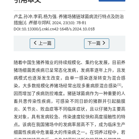
引用本文
卢孟,孙冲,李莉,杨为强. 养猪场猪链球菌病流行特点及防治
措施[J].
养殖与饲料
, 2024, 23(10): 78-81
DOI:10.13300/j.cnki.cn42-1648/s.2024.10.018
上一篇
下一篇
随着中国生猪养殖业的持续规模化、集约化发展，目前养
猪场细菌类疾病已呈常态化发病，发病率逐年上升，且发
病模式也逐渐发生改变，由单一感染逐渐转变为混合感
[
1
]
染，大多数规模化养猪场经常出现多重病原混合感染
，
因而增加了疾病防控难度。猪链球菌病作为一种重要的人
畜共患传染性疾病，可感染不同日龄的猪群并引起脑膜
炎、关节炎、败血症等不同临床症状，且以仔猪为主要高
发对象，具有发病较急、传染速度较快和高度接触性的特
点。该病在我国猪场中的发病率居高不下，成为临床生产
细菌性疾病中危害最大的传染病之一。在饲养过程中，若