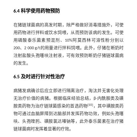
6.4 科学使用药物预防
在猪链球菌病的高发时期，除严格做好消毒措施外，可使
用药物进行拌料或饮水饲喂，从而预防该病的发生。可使
用磷酸泰乐菌素预混剂、10%阿莫西林可溶性粉分别以
200、2 000 g/t的用量进行拌料饲喂。此外，仔猪在断奶时
注射盐酸头孢噻呋注射液，可有效预防断奶仔猪链球菌病
的发生。
6.5 及时进行针对性治疗
病猪发病确诊后应立即进行隔离治疗，淘汰并无害化处理
无治疗价值的病猪。根据临床经验总结，β-内酰胺类及磺
[
10
]
胺类药物为治疗链球菌感染的首选药物
，其中磺胺类药
物可通过血脑屏障到达脑部并发挥药物功效，例如头孢噻
呋、头孢喹肟、磺胺氯达嗪钠等，此外泰乐菌素在治疗猪
链球菌病时发挥着显著的疗效。