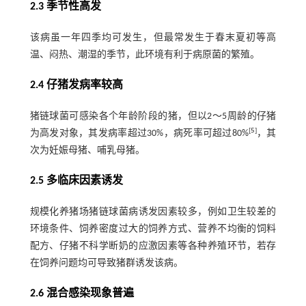
2.3 季节性高发
该病虽一年四季均可发生，但最常发生于春末夏初等高
温、闷热、潮湿的季节，此环境有利于病原菌的繁殖。
2.4 仔猪发病率较高
猪链球菌可感染各个年龄阶段的猪，但以2～5周龄的仔猪
[
5
]
为高发对象，其发病率超过30%，病死率可超过80%
，其
次为妊娠母猪、哺乳母猪。
2.5 多临床因素诱发
规模化养猪场猪链球菌病诱发因素较多，例如卫生较差的
环境条件、饲养密度过大的饲养方式、营养不均衡的饲料
配方、仔猪不科学断奶的应激因素等各种养殖环节，若存
在饲养问题均可导致猪群诱发该病。
2.6 混合感染现象普遍