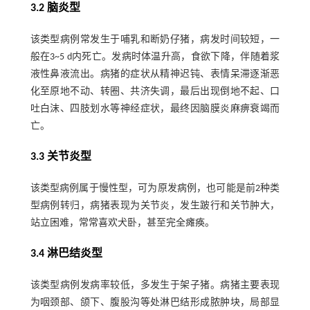
3.2 脑炎型
该类型病例常发生于哺乳和断奶仔猪，病发时间较短，一
般在3~5 d内死亡。发病时体温升高，食欲下降，伴随着浆
液性鼻液流出。病猪的症状从精神迟钝、表情呆滞逐渐恶
化至原地不动、转圈、共济失调，最后出现倒地不起、口
吐白沫、四肢划水等神经症状，最终因脑膜炎麻痹衰竭而
亡。
3.3 关节炎型
该类型病例属于慢性型，可为原发病例，也可能是前2种类
型病例转归，病猪表现为关节炎，发生跛行和关节肿大，
站立困难，常常喜欢犬卧，甚至完全瘫痪。
3.4 淋巴结炎型
该类型病例发病率较低，多发生于架子猪。病猪主要表现
为咽颈部、颌下、腹股沟等处淋巴结形成脓肿块，局部显