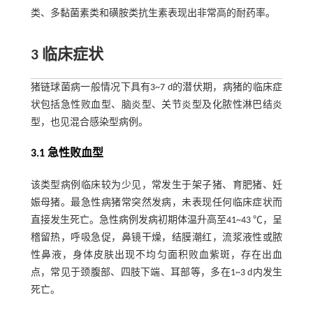
类、多黏菌素类和磺胺类抗生素表现出非常高的耐药率。
3 临床症状
猪链球菌病一般情况下具有3~7 d的潜伏期，病猪的临床症
状包括急性败血型、脑炎型、关节炎型及化脓性淋巴结炎
型，也见混合感染型病例。
3.1 急性败血型
该类型病例临床较为少见，常发生于架子猪、育肥猪、妊
娠母猪。最急性病猪常突然发病，未表现任何临床症状而
直接发生死亡。急性病例发病初期体温升高至41~43 ℃，呈
稽留热，呼吸急促，鼻镜干燥，结膜潮红，流浆液性或脓
性鼻液，身体皮肤出现不均匀面积败血紫斑，存在出血
点，常见于颈腹部、四肢下端、耳部等，多在1~3 d内发生
死亡。