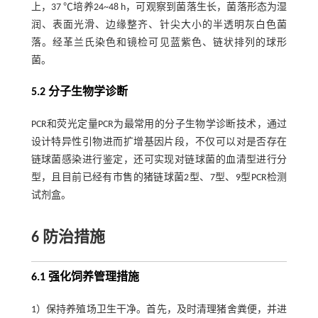
上，37 ℃培养24~48 h，可观察到菌落生长，菌落形态为湿
润、表面光滑、边缘整齐、针尖大小的半透明灰白色菌
落。经革兰氏染色和镜检可见蓝紫色、链状排列的球形
菌。
5.2 分子生物学诊断
PCR和荧光定量PCR为最常用的分子生物学诊断技术，通过
设计特异性引物进而扩增基因片段，不仅可以对是否存在
链球菌感染进行鉴定，还可实现对链球菌的血清型进行分
型，且目前已经有市售的猪链球菌2型、7型、9型PCR检测
试剂盒。
6 防治措施
6.1 强化饲养管理措施
1）保持养殖场卫生干净。首先，及时清理猪舍粪便，并进