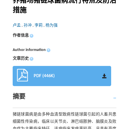
养猪场猪链球菌病流行特点及防治
措施
卢孟
,
孙冲
,
李莉
,
杨为强
作者信息
+
Author information
+
文章历史
+
PDF (446K)
摘要
猪链球菌病是由多种血清型致病性链球菌引起的人畜共患
细菌性传染病，临床以关节炎、淋巴结脓肿、脑膜炎及败
血症为主要临床特征，该病临床发病率较高，且具有高度