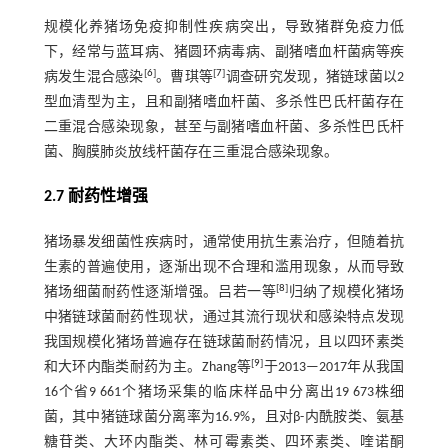
规模化养猪场免疫抑制性疾病突出，导致猪群免疫力低
下，经常与蓝耳病、猪圆环病毒病、副猪嗜血杆菌病等疾
[
6
]
[
7
]
病发生混合感染
。曹琪等
调查研究发现，猪链球菌以2
型血清型为主，且和副猪嗜血杆菌、多杀性巴氏杆菌存在
二重混合感染现象，甚至与副猪嗜血杆菌、多杀性巴氏杆
菌、胸膜肺炎放线杆菌存在三重混合感染现象。
2.7 耐药性增强
猪场暴发细菌性疾病时，通常使用抗生素治疗，但随着抗
生素的普遍使用，逐渐出现不合理和滥用现象，从而导致
[
8
]
猪场细菌耐药性逐渐增强。吕若一等
归纳了规模化猪场
中猪链球菌耐药性现状，通过其流行现状和感染特点发现
我国规模化猪场普遍存在链球菌耐药情况，且以四环素类
[
9
]
和大环内酯类耐药为主。Zhang等
于2013—2017年从我国
16个省9 661个猪场采集的临床样品中分离出19 673株细
菌，其中猪链球菌分离率为16.9%，且对β-内酰胺类、氨基
糖苷类、大环内酯类、林可霉素类、四环素类、喹诺酮