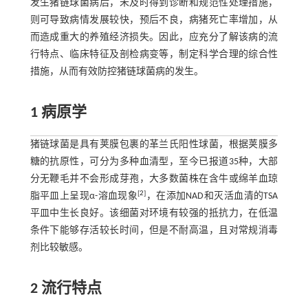
发生猪链球菌病后，未及时得到诊断和规范性处理措施，
则可导致病情发展较快，预后不良，病猪死亡率增加，从
而造成重大的养殖经济损失。因此，应充分了解该病的流
行特点、临床特征及剖检病变等，制定科学合理的综合性
措施，从而有效防控猪链球菌病的发生。
1 病原学
猪链球菌是具有荚膜包裹的革兰氏阳性球菌，根据荚膜多
糖的抗原性，可分为多种血清型，至今已报道35种，大部
分无鞭毛并不会形成芽孢，大多数菌株在含牛或绵羊血琼
[
2
]
脂平皿上呈现α-溶血现象
，在添加NAD和灭活血清的TSA
平皿中生长良好。该细菌对环境有较强的抵抗力，在低温
条件下能够存活较长时间，但是不耐高温，且对常规消毒
剂比较敏感。
2 流行特点