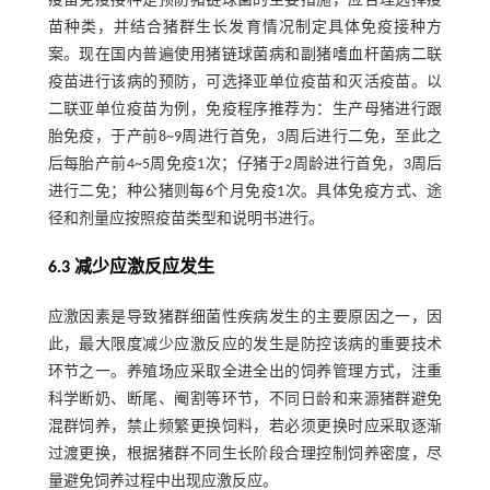
疫苗免疫接种是预防猪链球菌的主要措施，应合理选择疫
苗种类，并结合猪群生长发育情况制定具体免疫接种方
案。现在国内普遍使用猪链球菌病和副猪嗜血杆菌病二联
疫苗进行该病的预防，可选择亚单位疫苗和灭活疫苗。以
二联亚单位疫苗为例，免疫程序推荐为：生产母猪进行跟
胎免疫，于产前8~9周进行首免，3周后进行二免，至此之
后每胎产前4~5周免疫1次；仔猪于2周龄进行首免，3周后
进行二免；种公猪则每6个月免疫1次。具体免疫方式、途
径和剂量应按照疫苗类型和说明书进行。
6.3 减少应激反应发生
应激因素是导致猪群细菌性疾病发生的主要原因之一，因
此，最大限度减少应激反应的发生是防控该病的重要技术
环节之一。养殖场应采取全进全出的饲养管理方式，注重
科学断奶、断尾、阉割等环节，不同日龄和来源猪群避免
混群饲养，禁止频繁更换饲料，若必须更换时应采取逐渐
过渡更换，根据猪群不同生长阶段合理控制饲养密度，尽
量避免饲养过程中出现应激反应。