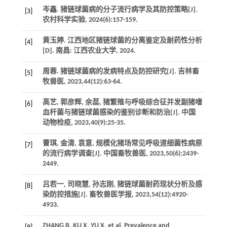
岑鑫. 猪链球菌病的分子流行病学及其防控策略[J].
[3]
农村科学实验
,
2024
(6):157-159.
黄玉婷. 江西地区猪链球菌的分离鉴定及耐药性分析
[4]
[D]. 南昌: 江西农业大学,
2024
.
周蓉. 猪链球菌病的发病特点及防控研究[J].
吉林畜
[5]
牧兽医
,
2023
,
44
(12):63-64.
高艺, 郭彦辉, 余蕊, 猪繁殖与呼吸综合征并发副猪嗜
[6]
血杆菌与猪链球菌感染的鉴别诊断和防治[J].
中国
动物检疫
,
2023
,
40
(9):25-35.
曹琪, 金清, 袁意, 规模化猪场常见呼吸道细菌性病原
[7]
的流行病学调查[J].
中国畜牧兽医
,
2023
,
50
(6):2439-
2449.
吕若一, 司晓慧, 孙志刚, 猪链球菌耐药现状分析及感
[8]
染防控措施[J].
畜牧兽医学报
,
2023
,
54
(12):4920-
4933.
ZHANG
B
,
KU
X
,
YU
X
, et al. Prevalence and