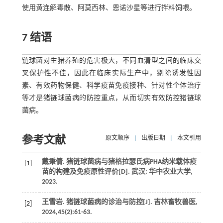
使用黄连解毒散、阿莫西林、恩诺沙星等进行拌料饲喂。
7 结语
链球菌对生猪养殖的危害极大，不同血清型之间的临床交
叉保护性不佳，因此在临床实际生产中，剔除诱发性因
素、有效药物保健、科学疫苗免疫接种、针对性个体治疗
等才是猪链球菌病的防控重点，从而切实有效防控猪链球
菌病。
参考文献
原文顺序
|
出版日期
|
本文引用
戴秉倩. 猪链球菌病与猪格拉瑟氏病PHA纳米载体疫
[1]
苗的构建及免疫原性评价[D]. 武汉: 华中农业大学,
2023
.
王雪岩. 猪链球菌病的诊治与防控[J].
吉林畜牧兽医
,
[2]
2024
,
45
(2):61-63.